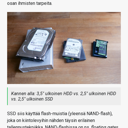
osan ihmisten tarpeita.
Kannen alla: 3,5″ ulkoinen HDD vs. 2,5″ ulkoinen HDD
vs. 2,5″ ulkoinen SSD
SSD siis käyttää flash-muistia (yleensä NAND-flash),
joka on kiintolevyihin nähden täysin erilainen
tallennustekniikka. NAND-flashissa on ns.
floating gates