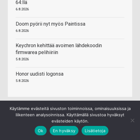
64:llä
6.8.2026
Doom pyörii nyt myös Paintissa
6.8.2026
Keychron kehittää avoimen lähdekoodin
firmwarea pelihiiriin
5.8.2026
Honor uudisti logonsa
5.8.2026
Käytämme evästeitä sivuston toiminnoissa, ominaisuuksissa ja
liikenteen analysoinnissa. Käyttämällä sivustoa hyväksyt
evästeiden käytön.
Ok
En hyväksy
Lisätietoja
Kingston Technology NV3 1 TB M.2 PCI Express