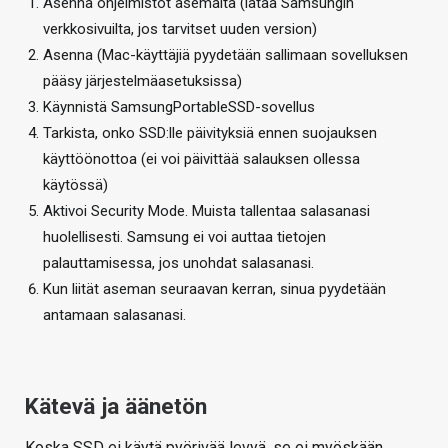
Asenna ohjelmistot asemalta (lataa Samsungin
verkkosivuilta, jos tarvitset uuden version)
Asenna (Mac-käyttäjiä pyydetään sallimaan sovelluksen
pääsy järjestelmäasetuksissa)
Käynnistä SamsungPortableSSD-sovellus
Tarkista, onko SSD:lle päivityksiä ennen suojauksen
käyttöönottoa (ei voi päivittää salauksen ollessa
käytössä)
Aktivoi Security Mode. Muista tallentaa salasanasi
huolellisesti. Samsung ei voi auttaa tietojen
palauttamisessa, jos unohdat salasanasi.
Kun liität aseman seuraavan kerran, sinua pyydetään
antamaan salasanasi.
Kätevä ja äänetön
Koska SSD ei käytä pyörivää levyä, se ei myöskään