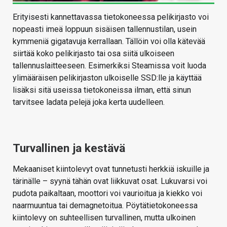
Erityisesti kannettavassa tietokoneessa pelikirjasto voi
nopeasti imeä loppuun sisäisen tallennustilan, usein
kymmeniä gigatavuja kerrallaan. Tällöin voi olla kätevää
siirtää koko pelikirjasto tai osa siitä ulkoiseen
tallennuslaitteeseen. Esimerkiksi Steamissa voit luoda
ylimääräisen pelikirjaston ulkoiselle SSD:lle ja käyttää
lisäksi sitä useissa tietokoneissa ilman, että sinun
tarvitsee ladata pelejä joka kerta uudelleen.
Turvallinen ja kestävä
Mekaaniset kiintolevyt ovat tunnetusti herkkiä iskuille ja
tärinälle – syynä tähän ovat liikkuvat osat. Lukuvarsi voi
pudota paikaltaan, moottori voi vaurioitua ja kiekko voi
naarmuuntua tai demagnetoitua. Pöytätietokoneessa
kiintolevy on suhteellisen turvallinen, mutta ulkoinen