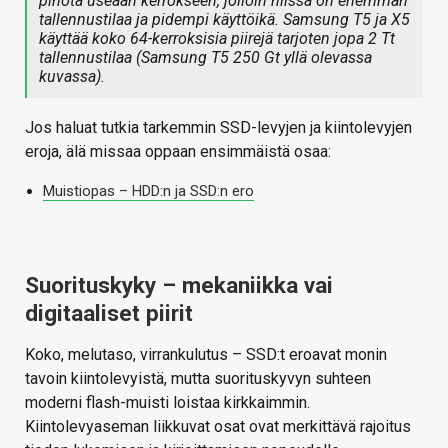
pinota useaan kerrokseen, jolloin niissä on enemmän
tallennustilaa ja pidempi käyttöikä. Samsung T5 ja X5
käyttää koko 64-kerroksisia piirejä tarjoten jopa 2 Tt
tallennustilaa (Samsung T5 250 Gt yllä olevassa
kuvassa).
Jos haluat tutkia tarkemmin SSD-levyjen ja kiintolevyjen
eroja, älä missaa oppaan ensimmäistä osaa:
Muistiopas – HDD:n ja SSD:n ero
Suorituskyky – mekaniikka vai
digitaaliset piirit
Koko, melutaso, virrankulutus – SSD:t eroavat monin
tavoin kiintolevyistä, mutta suorituskyvyn suhteen
moderni flash-muisti loistaa kirkkaimmin.
Kiintolevyaseman liikkuvat osat ovat merkittävä rajoitus