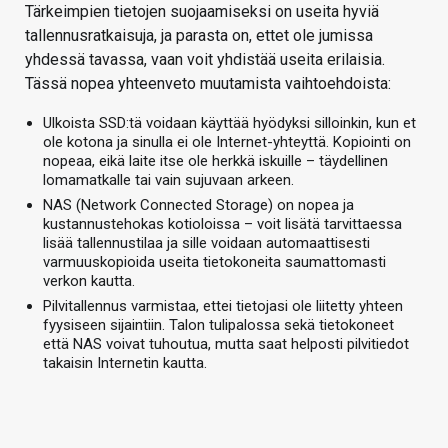
Tärkeimpien tietojen suojaamiseksi on useita hyviä
tallennusratkaisuja, ja parasta on, ettet ole jumissa
yhdessä tavassa, vaan voit yhdistää useita erilaisia.
Tässä nopea yhteenveto muutamista vaihtoehdoista:
Ulkoista SSD:tä voidaan käyttää hyödyksi silloinkin, kun et
ole kotona ja sinulla ei ole Internet-yhteyttä. Kopiointi on
nopeaa, eikä laite itse ole herkkä iskuille – täydellinen
lomamatkalle tai vain sujuvaan arkeen.
NAS (Network Connected Storage) on nopea ja
kustannustehokas kotioloissa – voit lisätä tarvittaessa
lisää tallennustilaa ja sille voidaan automaattisesti
varmuuskopioida useita tietokoneita saumattomasti
verkon kautta.
Pilvitallennus varmistaa, ettei tietojasi ole liitetty yhteen
fyysiseen sijaintiin. Talon tulipalossa sekä tietokoneet
että NAS voivat tuhoutua, mutta saat helposti pilvitiedot
takaisin Internetin kautta.