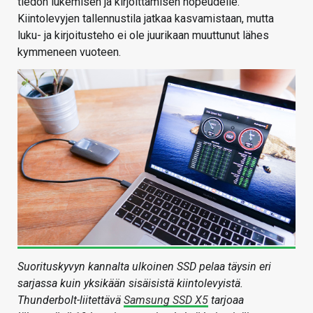
tiedon lukemisen ja kirjoittamisen nopeudelle.
Kiintolevyjen tallennustila jatkaa kasvamistaan, mutta
luku- ja kirjoitusteho ei ole juurikaan muuttunut lähes
kymmeneen vuoteen.
Suorituskyvyn kannalta ulkoinen SSD pelaa täysin eri
sarjassa kuin yksikään sisäisistä kiintolevyistä.
Thunderbolt-liitettävä
Samsung SSD X5
tarjoaa