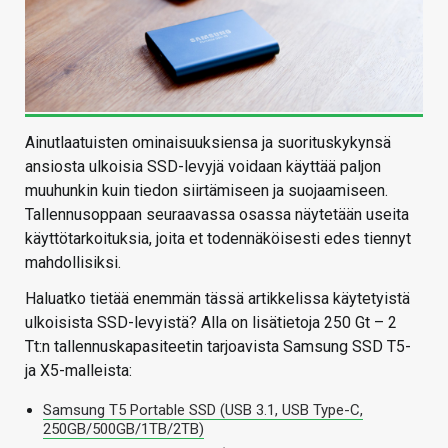
Ainutlaatuisten ominaisuuksiensa ja suorituskykynsä
ansiosta ulkoisia SSD-levyjä voidaan käyttää paljon
muuhunkin kuin tiedon siirtämiseen ja suojaamiseen.
Tallennusoppaan seuraavassa osassa näytetään useita
käyttötarkoituksia, joita et todennäköisesti edes tiennyt
mahdollisiksi.
Haluatko tietää enemmän tässä artikkelissa käytetyistä
ulkoisista SSD-levyistä? Alla on lisätietoja 250 Gt – 2
Tt:n tallennuskapasiteetin tarjoavista Samsung SSD T5-
ja X5-malleista:
Samsung T5 Portable SSD (USB 3.1, USB Type-C,
250GB/500GB/1TB/2TB)