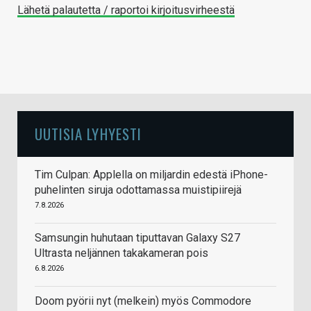
Lähetä palautetta / raportoi kirjoitusvirheestä
UUTISIA LYHYESTI
Tim Culpan: Applella on miljardin edestä iPhone-
puhelinten siruja odottamassa muistipiirejä
7.8.2026
Samsungin huhutaan tiputtavan Galaxy S27
Ultrasta neljännen takakameran pois
6.8.2026
Doom pyörii nyt (melkein) myös Commodore