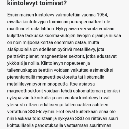
kiintolevyt toimivat?
Ensimmäinen kiintolevy valmistettiin vuonna 1954,
eivätkä kiintolevyjen toiminnan perusperiaatteet ole
muuttuneet siitä lähtien. Nykypäivän versioita voidaan
kuljettaa taskussa kuorma-autojen lavojen sijaan ja niissä
on noin miljoona kertaa enemmän dataa, mutta
sisäpuolella on edelleen pyörivä metallilevy, jota
peittävät pienet, magneettiset sektorit, jotka edustavat
ykkösiä ja nollia. Kiintolevyn nopeuteen ja
tallennuskapasiteettiin voidaan vaikuttaa esimerkiksi
pienentämällä magneettisektoreita tai lisäämällä
metallilevyn pyörimisnopeutta. Itse asiassa
magneettisektorit voidaan tehdä uskomattoman pieniksi
nykypäivän tekniikalla ja sen vuoksi kiintolevyt ovat
yleisesti ottaen edullisempi tallennustilan suhteen
verrattuna SSD-levyihin. Erot eivät kuitenkaan enää ole
niin kaukana toisistaan ja nykyään SSD on riittävän suuri
kohtuullisella panostuksella vastaamaan suurimman