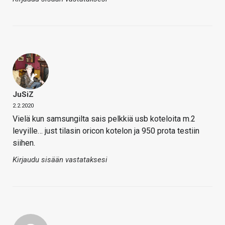
JuSiZ
2.2.2020
Vielä kun samsungilta sais pelkkiä usb koteloita m.2
levyille… just tilasin oricon kotelon ja 950 prota testiin
siihen.
Kirjaudu sisään vastataksesi