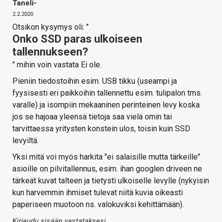
Taneli-
2.2.2020
Otsikon kysymys oli: "
Onko SSD paras ulkoiseen
tallennukseen?
" mihin voin vastata Ei ole.
Pieniin tiedostoihin esim. USB tikku (useampi ja
fyysisesti eri paikkoihin tallennettu esim. tulipalon tms.
varalle) ja isompiin mekaaninen perinteinen levy koska
jos se hajoaa yleensä tietoja saa vielä omin tai
tarvittaessa yritysten konstein ulos, toisin kuin SSD
levyiltä.
Yksi mitä voi myös harkita "ei salaisille mutta tärkeille"
asioille on pilvitallennus, esim. ihan googlen driveen ne
tärkeät kuvat talteen ja tietysti ulkoiselle levylle (nykyisin
kun harvemmin ihmiset tulevat niitä kuvia oikeasti
paperiseen muotoon ns. valokuviksi kehittämään).
Kirjaudu sisään vastataksesi