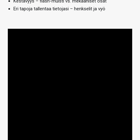
Kestävyys – flash-muisti vs. mekaaniset osat
Eri tapoja tallentaa tietojasi – henkselit ja vyö