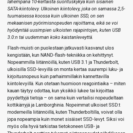
lähempänä 10-kertaista suorituskykyä kuin sisäinen
SATA-kiintolevy. Ulkoinen kiintolevy, joka on samassa 2,5-
tuumaisessa koossa kuin ulkoinen SSD, on sen
mekaanisen pyörimisnopeuden rajoittama, eikä se voi
hyödyntää uusimpien ulkoisten rajapintojen, kuten USB
3.0:n tai uudemman koko kaistanleveyttä.
Flash-muisti on puolestaan jatkuvasti kasvanut ulos
kengistään, kun NAND-flash-tekniikka on kehittynyt.
Nopeammilla liitännöillä, kuten USB 3.1 ja Thunderbolt,
ulkoisilla SSD-levyillä on monta kertaa suurempi luku- ja
kirjoitusnopeus kuin parhaimmillakin kannettavilla
kiintolevyillä. Kun otetaan huomioon reagointiaika – miten
kauan täytyy odottaa, kun yksikkö lukee tai kirjoittaa
pyydettyjä tietoja – on sama kuin vertailisi nopeudeltaan
kottikärryjä ja Lamborghinia. Nopeimmat ulkoiset SSD:t
moderneilla liitännöillä, kuten Thunderboltilla, voivat olla
jopa nopeampia kuin monet sisäiset SSD-levyt. Siksi voi
myös olla hyvä tarkistaa tietokoneen USB- ja