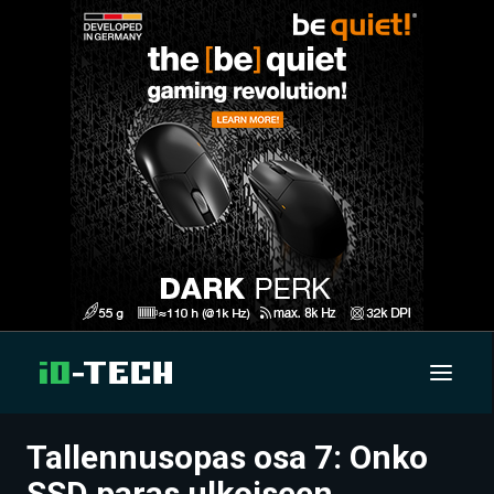
Tallennusopas osa 7: Onko
UUTISET
SSD paras ulkoiseen