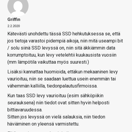
Griffin
2.2.2020
Kätevästi unohdettu tässä SSD hehkutuksessa se, että
jos tietoja varastoi pidempiä aikoja, niin mitä useampi bit
/ solu siinä SSD levyssä on, niin sitä äkkiämmin data
korrumptoituu, kun levy vetelehtii kuukausista vuosiin
(mm lämpötila vaikuttaa myös suuresti.)
Lisäksi kannattaa huomioida, ettäkun mekaaninen levy
vaurioituu, niin se saadaan luettua usein enemmän tai
vähemmän kalliilla, tiedonpalautusfirmoissa.
Kun taas SSD levy vaurioituu (esim sähköpiikin
seurauksena) niin tiedot ovat sitten hyvin helposti
bittiavaruudessa.
Sitten jos levyssä on vielä salauksia, niin tiedon
häviäminen on yleensä varmistettu.