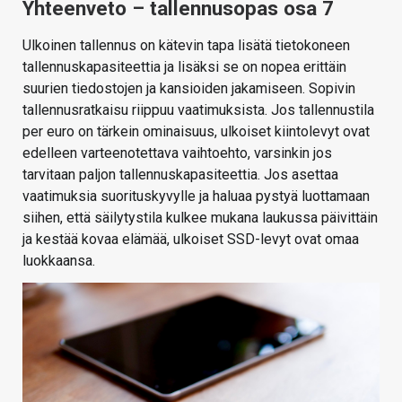
Yhteenveto – tallennusopas osa 7
Ulkoinen tallennus on kätevin tapa lisätä tietokoneen
tallennuskapasiteettia ja lisäksi se on nopea erittäin
suurien tiedostojen ja kansioiden jakamiseen. Sopivin
tallennusratkaisu riippuu vaatimuksista. Jos tallennustila
per euro on tärkein ominaisuus, ulkoiset kiintolevyt ovat
edelleen varteenotettava vaihtoehto, varsinkin jos
tarvitaan paljon tallennuskapasiteettia. Jos asettaa
vaatimuksia suorituskyvylle ja haluaa pystyä luottamaan
siihen, että säilytystila kulkee mukana laukussa päivittäin
ja kestää kovaa elämää, ulkoiset SSD-levyt ovat omaa
luokkaansa.