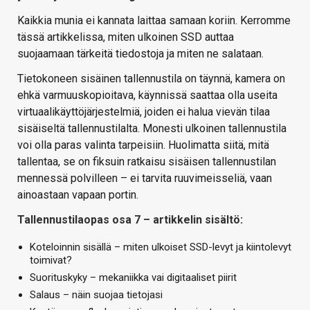
Kaikkia munia ei kannata laittaa samaan koriin. Kerromme
tässä artikkelissa, miten ulkoinen SSD auttaa
suojaamaan tärkeitä tiedostoja ja miten ne salataan.
Tietokoneen sisäinen tallennustila on täynnä, kamera on
ehkä varmuuskopioitava, käynnissä saattaa olla useita
virtuaalikäyttöjärjestelmiä, joiden ei halua vievän tilaa
sisäiseltä tallennustilalta. Monesti ulkoinen tallennustila
voi olla paras valinta tarpeisiin. Huolimatta siitä, mitä
tallentaa, se on fiksuin ratkaisu sisäisen tallennustilan
mennessä polvilleen – ei tarvita ruuvimeisseliä, vaan
ainoastaan vapaan portin.
Tallennustilaopas osa 7 – artikkelin sisältö:
Koteloinnin sisällä – miten ulkoiset SSD-levyt ja kiintolevyt
toimivat?
Suorituskyky – mekaniikka vai digitaaliset piirit
Salaus – näin suojaa tietojasi