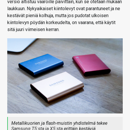
versio altistuu vaaroille päivittäin, kun se otetaan mukaan
laukkuun. Nykyaikaiset kiintolevyt ovat parantuneet ja ne
kestävät pieniä kolhuja, mutta jos pudotat ulkoisen
kiintolevyn pöydän korkeudelta, on vaarana, että käytit
sitä juuri viimeisen kerran.
Metallikuorien ja flash-muistin yhdistelmä tekee
Samsung T5:sta ja X5:sta
erittäin kestäviä