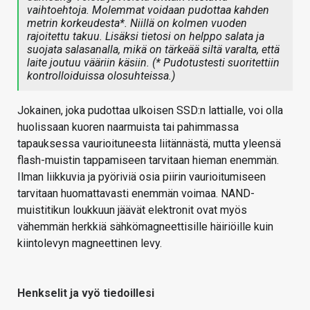
vaihtoehtoja. Molemmat voidaan pudottaa kahden
metrin korkeudesta*. Niillä on kolmen vuoden
rajoitettu takuu. Lisäksi tietosi on helppo salata ja
suojata salasanalla, mikä on tärkeää siltä varalta, että
laite joutuu vääriin käsiin. (* Pudotustesti suoritettiin
kontrolloiduissa olosuhteissa.)
Jokainen, joka pudottaa ulkoisen SSD:n lattialle, voi olla
huolissaan kuoren naarmuista tai pahimmassa
tapauksessa vaurioituneesta liitännästä, mutta yleensä
flash-muistin tappamiseen tarvitaan hieman enemmän.
Ilman liikkuvia ja pyöriviä osia piirin vaurioitumiseen
tarvitaan huomattavasti enemmän voimaa. NAND-
muistitikun loukkuun jäävät elektronit ovat myös
vähemmän herkkiä sähkömagneettisille häiriöille kuin
kiintolevyn magneettinen levy.
Henkselit ja vyö tiedoillesi