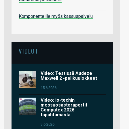
Komponenteille myös kasauspalvelu
VIDEOT
Video: Testissä Audeze
Maxwell 2 -pelikuulokkeet
15.6.2026
Video: io-techin
messuosastoraportit
Computex 2026 -
tapahtumasta
3.6.2026