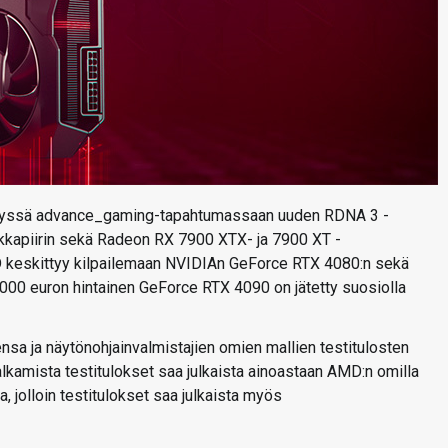
tetyssä advance_gaming-tapahtumassaan uuden RDNA 3 -
fiikkapiirin sekä Radeon RX 7900 XTX- ja 7900 XT -
MD keskittyy kilpailemaan NVIDIAn GeForce RTX 4080:n sekä
 2000 euron hintainen GeForce RTX 4090 on jätetty suosiolla
sa ja näytönohjainvalmistajien omien mallien testitulosten
alkamista testitulokset saa julkaista ainoastaan AMD:n omilla
, jolloin testitulokset saa julkaista myös