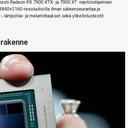
isesti Radeon RX 7900 XTX- ja 7900 XT -näytönohjaimien
 3840×2160-resoluutioilla ilman säteenseurantaa ja
lämpötila- ja melumittaukset sekä ylikellotustestit.
-rakenne