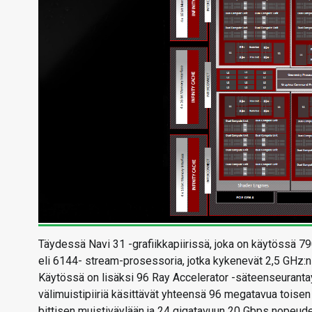
Täydessä Navi 31 -grafiikkapiirissä, joka on käytössä 7
eli 6144- stream-prosessoria, jotka kykenevät 2,5 GHz:n
Käytössä on lisäksi 96 Ray Accelerator -säteenseuranta
välimuistipiiriä käsittävät yhteensä 96 megatavua toisen 
bittisen muistiväylään ja 24 gigatavuun 20 Gbps nopeude