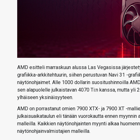
AMD esitteli marraskuun alussa Las Vegasissa järjes
grafiikka-arkkitehtuurin, siihen perustuvan Navi 31 -gra
näytönohjaimet. Alle 1000 dollarin suositushinnoilla A
sen alapuolelle julkaistavan 4070 Ti:n kanssa, mutta yli
ylhäiseen yksinäisyyteen.
AMD on porrastanut omien 7900 XTX- ja 7900 XT -mallien
julkaisuaikataulun eli tänään vuorokautta ennen myynnin 
malleilla. Kaikkien näytönohjainten myynti alkaa huomenna
näytönohjainvalmistajien malleilla.