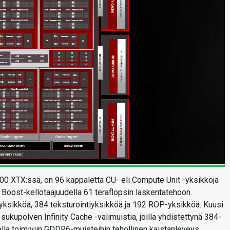
900 XTX:ssä, on 96 kappaletta CU- eli Compute Unit -yksikköjä
 Boost-kellotaajuudella 61 teraflopsin laskentatehoon.
yksikköä, 384 teksturointiyksikköä ja 192 ROP-yksikköä. Kuusi
sukupolven Infinity Cache -välimuistia, joilla yhdistettynä 384-
lla toimiviin GDDR6-muisteihin tehollinen kaistanleveys