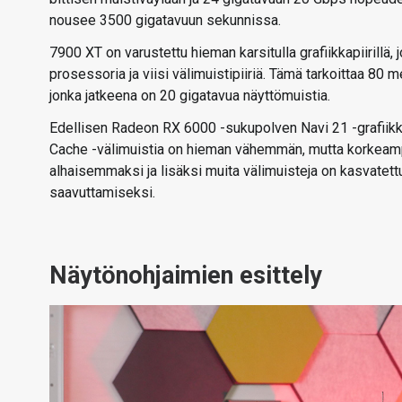
nousee 3500 gigatavuun sekunnissa.
7900 XT on varustettu hieman karsitulla grafiikkapiirill
prosessoria ja viisi välimuistipiiriä. Tämä tarkoittaa 80 m
jonka jatkeena on 20 gigatavua näyttömuistia.
Edellisen Radeon RX 6000 -sukupolven Navi 21 -grafiikka
Cache -välimuistia on hieman vähemmän, mutta korkeampi
alhaisemmaksi ja lisäksi muita välimuisteja on kasvat
saavuttamiseksi.
Näytönohjaimien esittely