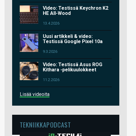
Video: Testissä Keychron K2
HE All-Wood
13.4.2026
Uusi artikkeli & video:
Testissä Google Pixel 10a
9.3.2026
Video: Testissä Asus ROG
Kithara -pelikuulokkeet
11.2.2026
Lisää videoita
TEKNIIKKAPODCAST