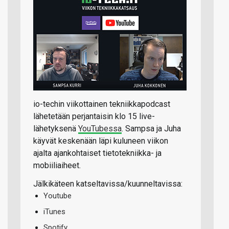
io-techin viikottainen tekniikkapodcast
lähetetään perjantaisin klo 15 live-
lähetyksenä
YouTubessa
. Sampsa ja Juha
käyvät keskenään läpi kuluneen viikon
ajalta ajankohtaiset tietotekniikka- ja
mobiiliaiheet.
Jälkikäteen katseltavissa/kuunneltavissa:
Youtube
iTunes
Spotify