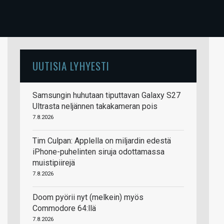
UUTISIA LYHYESTI
Samsungin huhutaan tiputtavan Galaxy S27
Ultrasta neljännen takakameran pois
7.8.2026
Tim Culpan: Applella on miljardin edestä
iPhone-puhelinten siruja odottamassa
muistipiirejä
7.8.2026
Doom pyörii nyt (melkein) myös
Commodore 64:llä
7.8.2026