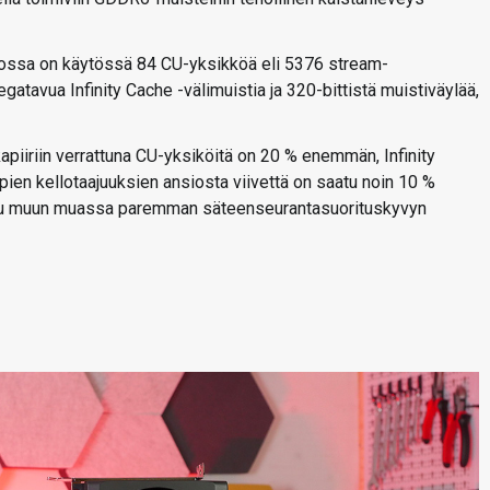
ä, jossa on käytössä 84 CU-yksikköä eli 5376 stream-
egatavua Infinity Cache -välimuistia ja 320-bittistä muistiväylää,
piiriin verrattuna CU-yksiköitä on 20 % enemmän, Infinity
en kellotaajuuksien ansiosta viivettä on saatu noin 10 %
ettu muun muassa paremman säteenseurantasuorituskyvyn