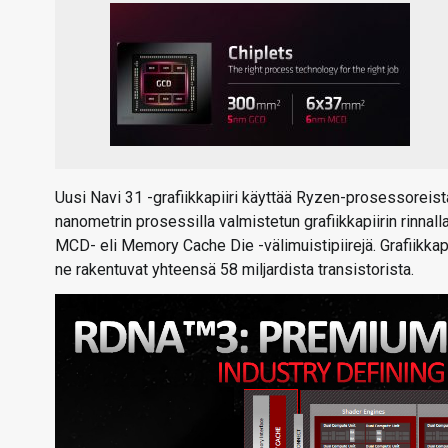
Uusi Navi 31 -grafiikkapiiri käyttää Ryzen-prosessoreist
nanometrin prosessilla valmistetun grafiikkapiirin rinnal
MCD- eli Memory Cache Die -välimuistipiirejä. Grafiikkapiir
ne rakentuvat yhteensä 58 miljardista transistorista.