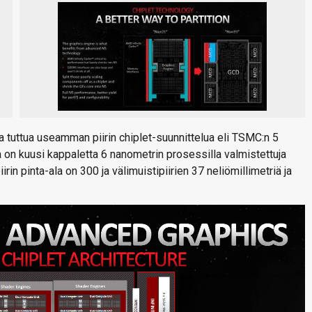
a tuttua useamman piirin chiplet-suunnittelua eli TSMC:n 5
la on kuusi kappaletta 6 nanometrin prosessilla valmistettuja
in pinta-ala on 300 ja välimuistipiirien 37 neliömillimetriä ja