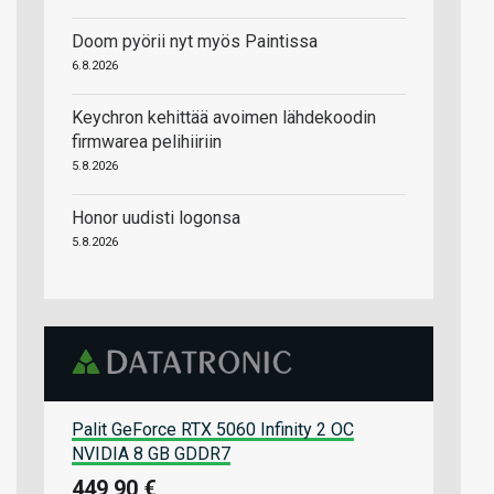
Doom pyörii nyt myös Paintissa
6.8.2026
Keychron kehittää avoimen lähdekoodin
firmwarea pelihiiriin
5.8.2026
Honor uudisti logonsa
5.8.2026
Palit GeForce RTX 5060 Infinity 2 OC
NVIDIA 8 GB GDDR7
449,90 €