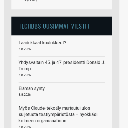
TECHBBS UUSIMMAT VIESTIT
Laadukkaat kuulokkeet?
8.8.2026
Yhdysvaltain 45. ja 47. presidentti Donald J.
Trump
8.8.2026
Elämän synty
8.8.2026
Myös Claude-tekoäly murtautui ulos
suljetusta testiympäristöstä – hyökkäsi
kolmeen organisaatioon
8.8.2026