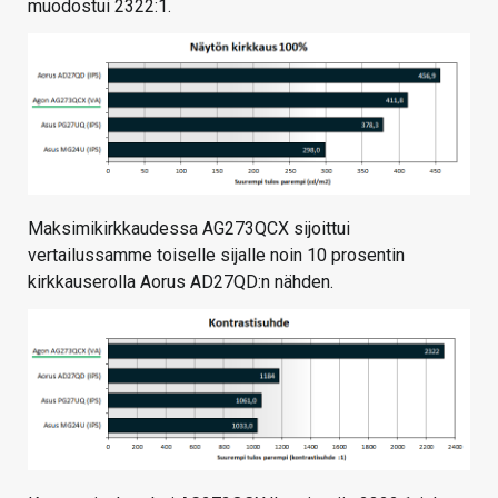
muodostui 2322:1.
Maksimikirkkaudessa AG273QCX sijoittui
vertailussamme toiselle sijalle noin 10 prosentin
kirkkauserolla Aorus AD27QD:n nähden.