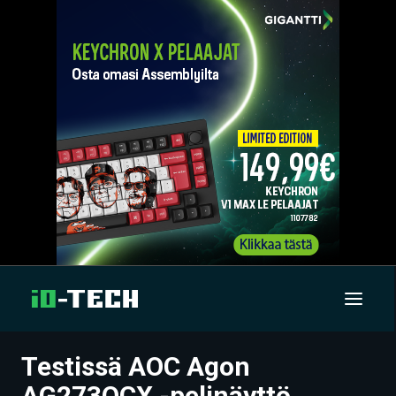
Testissä AOC Agon
UUTISET
AG273QCX -pelinäyttö