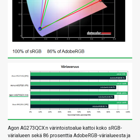
Agon AG273QCX:n värintoistoalue kattoi koko sRGB-
värialueen sekä 86 prosenttia AdobeRGB-värialueesta ja