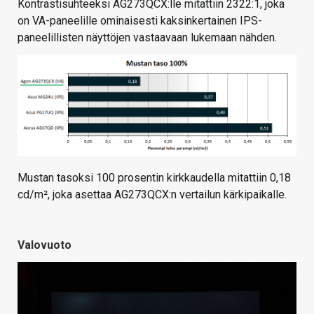
Kontrastisuhteeksi AG273QCX:lle mitattiin 2322:1, joka
on VA-paneelille ominaisesti kaksinkertainen IPS-
paneelillisten näyttöjen vastaavaan lukemaan nähden.
Mustan tasoksi 100 prosentin kirkkaudella mitattiin 0,18
cd/m², joka asettaa AG273QCX:n vertailun kärkipaikalle.
Valovuoto