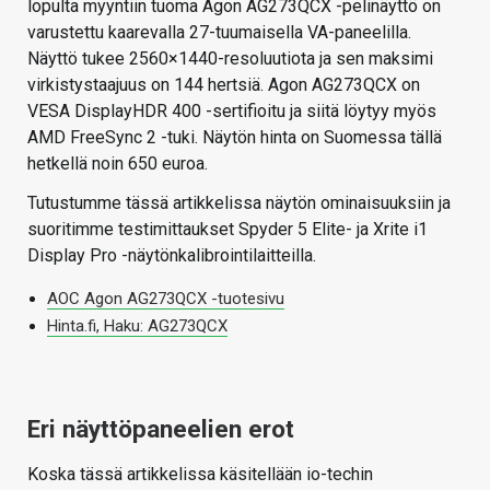
lopulta myyntiin tuoma Agon AG273QCX -pelinäyttö on
varustettu kaarevalla 27-tuumaisella VA-paneelilla.
Näyttö tukee 2560×1440-resoluutiota ja sen maksimi
virkistystaajuus on 144 hertsiä. Agon AG273QCX on
VESA DisplayHDR 400 -sertifioitu ja siitä löytyy myös
AMD FreeSync 2 -tuki. Näytön hinta on Suomessa tällä
hetkellä noin 650 euroa.
Tutustumme tässä artikkelissa näytön ominaisuuksiin ja
suoritimme testimittaukset Spyder 5 Elite- ja Xrite i1
Display Pro -näytönkalibrointilaitteilla.
AOC Agon AG273QCX -tuotesivu
Hinta.fi, Haku: AG273QCX
Eri näyttöpaneelien erot
Koska tässä artikkelissa käsitellään io-techin