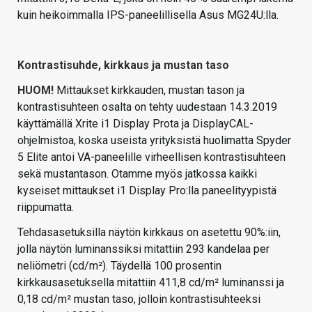
kuin heikoimmalla IPS-paneelillisella Asus MG24U:lla.
Kontrastisuhde, kirkkaus ja mustan taso
HUOM!
Mittaukset kirkkauden, mustan tason ja
kontrastisuhteen osalta on tehty uudestaan 14.3.2019
käyttämällä Xrite i1 Display Prota ja DisplayCAL-
ohjelmistoa, koska useista yrityksistä huolimatta Spyder
5 Elite antoi VA-paneelille virheellisen kontrastisuhteen
sekä mustantason. Otamme myös jatkossa kaikki
kyseiset mittaukset i1 Display Pro:lla paneelityypistä
riippumatta.
Tehdasasetuksilla näytön kirkkaus on asetettu 90%:iin,
jolla näytön luminanssiksi mitattiin 293 kandelaa per
neliömetri (cd/m²). Täydellä 100 prosentin
kirkkausasetuksella mitattiin 411,8 cd/m² luminanssi ja
0,18 cd/m² mustan taso, jolloin kontrastisuhteeksi