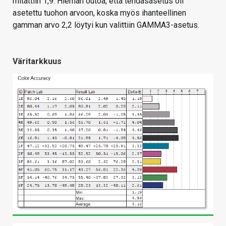
mitattiin 1,9. Hieman outoa, että tehdasasetus oli
asetettu tuohon arvoon, koska myös ihanteellinen
gamman arvo 2,2 löytyi kun valittiin GAMMA3-asetus.
Väritarkkuus