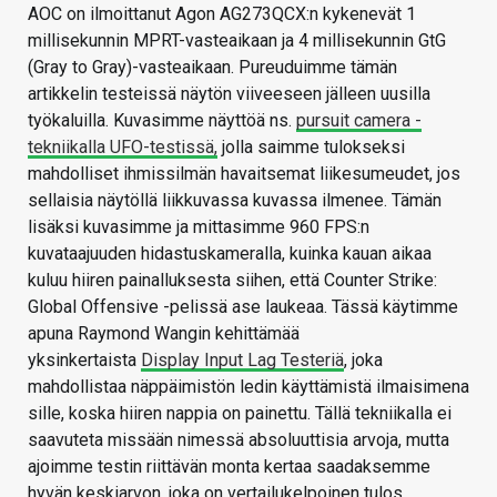
AOC on ilmoittanut Agon AG273QCX:n kykenevät 1
millisekunnin MPRT-vasteaikaan ja 4 millisekunnin GtG
(Gray to Gray)-vasteaikaan. Pureuduimme tämän
artikkelin testeissä näytön viiveeseen jälleen uusilla
työkaluilla. Kuvasimme näyttöä ns.
pursuit camera -
tekniikalla UFO-testissä,
jolla saimme tulokseksi
mahdolliset ihmissilmän havaitsemat liikesumeudet, jos
sellaisia näytöllä liikkuvassa kuvassa ilmenee. Tämän
lisäksi kuvasimme ja mittasimme 960 FPS:n
kuvataajuuden hidastuskameralla, kuinka kauan aikaa
kuluu hiiren painalluksesta siihen, että Counter Strike:
Global Offensive -pelissä ase laukeaa. Tässä käytimme
apuna Raymond Wangin kehittämää
yksinkertaista
Display Input Lag Testeriä
, joka
mahdollistaa näppäimistön ledin käyttämistä ilmaisimena
sille, koska hiiren nappia on painettu. Tällä tekniikalla ei
saavuteta missään nimessä absoluuttisia arvoja, mutta
ajoimme testin riittävän monta kertaa saadaksemme
hyvän keskiarvon, joka on vertailukelpoinen tulos.