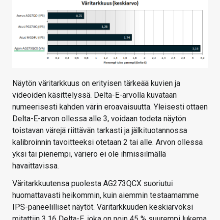
Näytön väritarkkuus on erityisen tärkeää kuvien ja
videoiden käsittelyssä. Delta-E-arvolla kuvataan
numeerisesti kahden värin eroavaisuutta. Yleisesti ottaen
Delta-E-arvon ollessa alle 3, voidaan todeta näytön
toistavan värejä riittävän tarkasti ja jälkituotannossa
kalibroinnin tavoitteeksi otetaan 2 tai alle. Arvon ollessa
yksi tai pienempi, väriero ei ole ihmissilmällä
havaittavissa.
Väritarkkuutensa puolesta AG273QCX suoriutui
huomattavasti heikommin, kuin aiemmin testaamamme
IPS-paneelilliset näytöt. Väritarkkuuden keskiarvoksi
mitattiin 3,16 Delta-E, joka on noin 45 % suurempi lukema