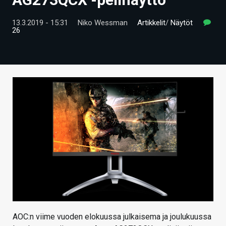
ARTIKKELIT
13.3.2019 - 15:31
Niko Wessman
Artikkelit
/
Näytöt
26
VIDEOT
TECHBBS
TIETOA
HINTA.FI
KAUPPA
VAIHDA TEEMA
HAKU
AOC:n viime vuoden elokuussa julkaisema ja joulukuussa