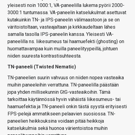
yleisesti noin 1000:1, VA-paneelilla lukema pyörii 2000-
3000:1 tuntumassa. VA-paneelin katselukulmat asettuvat
kutakuinkin TN- ja IPS-paneelin välimaastoon ja se on
väritoistoltaan, vasteajaltaan ja kirkkaudeltaan lähes
samalla tasolla IPS-paneelin kanssa. Yleisesti VA-
paneelilla ns. liikesumeus tai haamuefekti (ghosting) on
huomattavampaa kuin muilla paneelityypeillä, johtuen
niiden suuresta kontrastisuhteesta.
TN-paneeli (Twisted Nematic)
TN-paneelien suurin vahvuus on niiden nopea vasteaika
muihin paneeleihin verrattuna. TN-paneelilla päästään
jopa yhden millisekunnin GtG-vasteaikoihin. Tämä
tarkoittaa käytännössä hyvin vähäistä liikesumeus- tai
haamuefektia ja TN-paneeli onkin tästä syystä erityisesti
FPS-pelejä ammatikseen pelaavien suosiossa. TN-
paneelien heikkouksina voidaan pitää heikkoja
katselukulmia sekä huonoa värientoistoa muihin