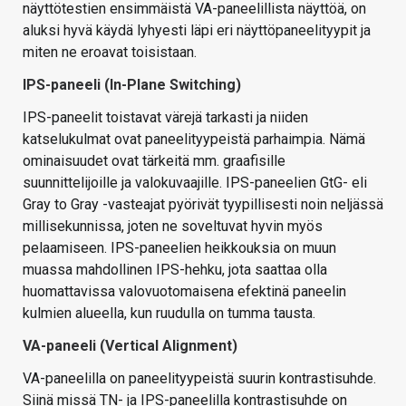
näyttötestien ensimmäistä VA-paneelillista näyttöä, on
aluksi hyvä käydä lyhyesti läpi eri näyttöpaneelityypit ja
miten ne eroavat toisistaan.
IPS-paneeli (In-Plane Switching)
IPS-paneelit toistavat värejä tarkasti ja niiden
katselukulmat ovat paneelityypeistä parhaimpia. Nämä
ominaisuudet ovat tärkeitä mm. graafisille
suunnittelijoille ja valokuvaajille. IPS-paneelien GtG- eli
Gray to Gray -vasteajat pyörivät tyypillisesti noin neljässä
millisekunnissa, joten ne soveltuvat hyvin myös
pelaamiseen. IPS-paneelien heikkouksia on muun
muassa mahdollinen IPS-hehku, jota saattaa olla
huomattavissa valovuotomaisena efektinä paneelin
kulmien alueella, kun ruudulla on tumma tausta.
VA-paneeli (Vertical Alignment)
VA-paneelilla on paneelityypeistä suurin kontrastisuhde.
Siinä missä TN- ja IPS-paneelilla kontrastisuhde on