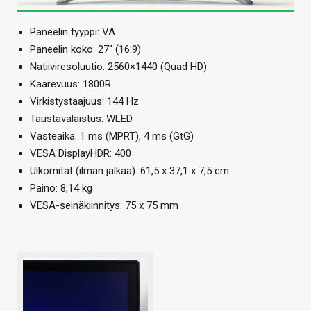
Paneelin tyyppi: VA
Paneelin koko: 27″ (16:9)
Natiiviresoluutio: 2560×1440 (Quad HD)
Kaarevuus: 1800R
Virkistystaajuus: 144 Hz
Taustavalaistus: WLED
Vasteaika: 1 ms (MPRT), 4 ms (GtG)
VESA DisplayHDR: 400
Ulkomitat (ilman jalkaa): 61,5 x 37,1 x 7,5 cm
Paino: 8,14 kg
VESA-seinäkiinnitys: 75 x 75 mm