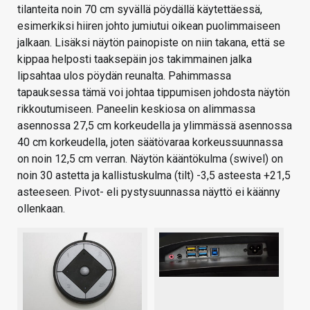
tilanteita noin 70 cm syvällä pöydällä käytettäessä,
esimerkiksi hiiren johto jumiutui oikean puolimmaiseen
jalkaan. Lisäksi näytön painopiste on niin takana, että se
kippaa helposti taaksepäin jos takimmainen jalka
lipsahtaa ulos pöydän reunalta. Pahimmassa
tapauksessa tämä voi johtaa tippumisen johdosta näytön
rikkoutumiseen. Paneelin keskiosa on alimmassa
asennossa 27,5 cm korkeudella ja ylimmässä asennossa
40 cm korkeudella, joten säätövaraa korkeussuunnassa
on noin 12,5 cm verran. Näytön kääntökulma (swivel) on
noin 30 astetta ja kallistuskulma (tilt) -3,5 asteesta +21,5
asteeseen. Pivot- eli pystysuunnassa näyttö ei käänny
ollenkaan.