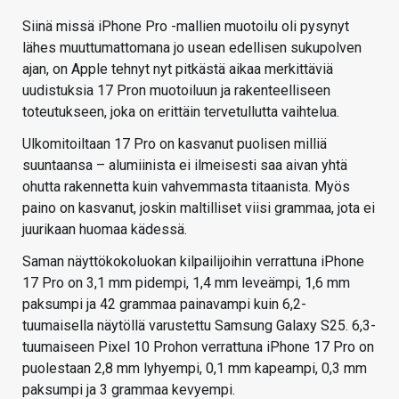
Siinä missä iPhone Pro -mallien muotoilu oli pysynyt
lähes muuttumattomana jo usean edellisen sukupolven
ajan, on Apple tehnyt nyt pitkästä aikaa merkittäviä
uudistuksia 17 Pron muotoiluun ja rakenteelliseen
toteutukseen, joka on erittäin tervetullutta vaihtelua.
Ulkomitoiltaan 17 Pro on kasvanut puolisen milliä
suuntaansa – alumiinista ei ilmeisesti saa aivan yhtä
ohutta rakennetta kuin vahvemmasta titaanista. Myös
paino on kasvanut, joskin maltilliset viisi grammaa, jota ei
juurikaan huomaa kädessä.
Saman näyttökokoluokan kilpailijoihin verrattuna iPhone
17 Pro on 3,1 mm pidempi, 1,4 mm leveämpi, 1,6 mm
paksumpi ja 42 grammaa painavampi kuin 6,2-
tuumaisella näytöllä varustettu Samsung Galaxy S25. 6,3-
tuumaiseen Pixel 10 Prohon verrattuna iPhone 17 Pro on
puolestaan 2,8 mm lyhyempi, 0,1 mm kapeampi, 0,3 mm
paksumpi ja 3 grammaa kevyempi.