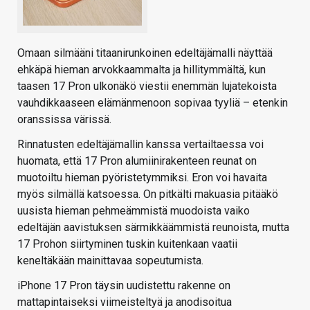
Omaan silmääni titaanirunkoinen edeltäjämalli näyttää
ehkäpä hieman arvokkaammalta ja hillitymmältä, kun
taasen 17 Pron ulkonäkö viestii enemmän lujatekoista
vauhdikkaaseen elämänmenoon sopivaa tyyliä – etenkin
oranssissa värissä.
Rinnatusten edeltäjämallin kanssa vertailtaessa voi
huomata, että 17 Pron alumiinirakenteen reunat on
muotoiltu hieman pyöristetymmiksi. Eron voi havaita
myös silmällä katsoessa. On pitkälti makuasia pitääkö
uusista hieman pehmeämmistä muodoista vaiko
edeltäjän aavistuksen särmikkäämmistä reunoista, mutta
17 Prohon siirtyminen tuskin kuitenkaan vaatii
keneltäkään mainittavaa sopeutumista.
iPhone 17 Pron täysin uudistettu rakenne on
mattapintaiseksi viimeisteltyä ja anodisoitua