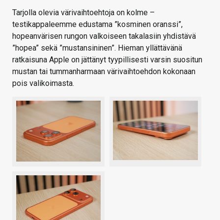
Tarjolla olevia värivaihtoehtoja on kolme –
testikappaleemme edustama ”kosminen oranssi”,
hopeanvärisen rungon valkoiseen takalasiin yhdistävä
”hopea” sekä ”mustansininen”. Hieman yllättävänä
ratkaisuna Apple on jättänyt tyypillisesti varsin suositun
mustan tai tummanharmaan värivaihtoehdon kokonaan
pois valikoimasta.