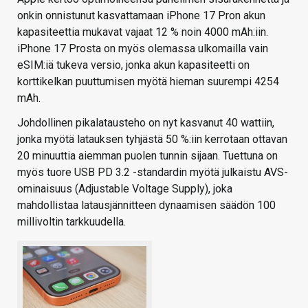
onkin onnistunut kasvattamaan iPhone 17 Pron akun
kapasiteettia mukavat vajaat 12 % noin 4000 mAh:iin.
iPhone 17 Prosta on myös olemassa ulkomailla vain
eSIM:iä tukeva versio, jonka akun kapasiteetti on
korttikelkan puuttumisen myötä hieman suurempi 4254
mAh.
Johdollinen pikalatausteho on nyt kasvanut 40 wattiin,
jonka myötä latauksen tyhjästä 50 %:iin kerrotaan ottavan
20 minuuttia aiemman puolen tunnin sijaan. Tuettuna on
myös tuore USB PD 3.2 -standardin myötä julkaistu AVS-
ominaisuus (Adjustable Voltage Supply), joka
mahdollistaa latausjännitteen dynaamisen säädön 100
millivoltin tarkkuudella.