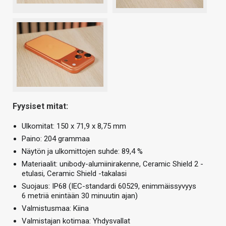
Fyysiset mitat:
Ulkomitat: 150 x 71,9 x 8,75 mm
Paino: 204 grammaa
Näytön ja ulkomittojen suhde: 89,4 %
Materiaalit: unibody-alumiinirakenne, Ceramic Shield 2 -
etulasi, Ceramic Shield -takalasi
Suojaus: IP68 (IEC-standardi 60529, enimmäis­syvyys
6 metriä enintään 30 minuutin ajan)
Valmistusmaa: Kiina
Valmistajan kotimaa: Yhdysvallat