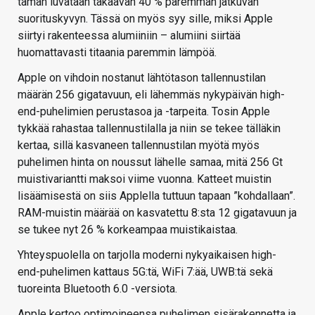
tämän luvataan takaavan 40 % paremman jatkuvan
suorituskyvyn. Tässä on myös syy sille, miksi Apple
siirtyi rakenteessa alumiiniin – alumiini siirtää
huomattavasti titaania paremmin lämpöä.
Apple on vihdoin nostanut lähtötason tallennustilan
määrän 256 gigatavuun, eli lähemmäs nykypäivän high-
end-puhelimien perustasoa ja -tarpeita. Tosin Apple
tykkää rahastaa tallennustilalla ja niin se tekee tälläkin
kertaa, sillä kasvaneen tallennustilan myötä myös
puhelimen hinta on noussut lähelle samaa, mitä 256 Gt
muistivariantti maksoi viime vuonna. Katteet muistin
lisäämisestä on siis Applella tuttuun tapaan ”kohdallaan”.
RAM-muistin määrää on kasvatettu 8:sta 12 gigatavuun ja
se tukee nyt 26 % korkeampaa muistikaistaa.
Yhteyspuolella on tarjolla moderni nykyaikaisen high-
end-puhelimen kattaus 5G:tä, WiFi 7:ää, UWB:tä sekä
tuoreinta Bluetooth 6.0 -versiota.
Apple kertoo optimoineensa puhelimen sisärakennetta ja