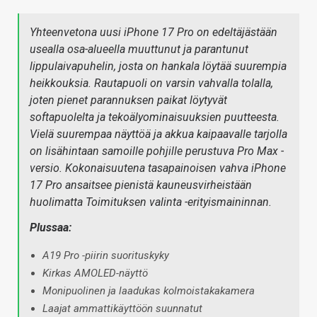
Yhteenvetona uusi iPhone 17 Pro on edeltäjästään
usealla osa-alueella muuttunut ja parantunut
lippulaivapuhelin, josta on hankala löytää suurempia
heikkouksia. Rautapuoli on varsin vahvalla tolalla,
joten pienet parannuksen paikat löytyvät
softapuolelta ja tekoälyominaisuuksien puutteesta.
Vielä suurempaa näyttöä ja akkua kaipaavalle tarjolla
on lisähintaan samoille pohjille perustuva Pro Max -
versio. Kokonaisuutena tasapainoisen vahva iPhone
17 Pro ansaitsee pienistä kauneusvirheistään
huolimatta Toimituksen valinta -erityismaininnan.
Plussaa:
A19 Pro -piirin suorituskyky
Kirkas AMOLED-näyttö
Monipuolinen ja laadukas kolmoistakakamera
Laajat ammattikäyttöön suunnatut