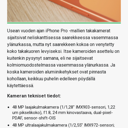
Usean vuoden ajan iPhone Pro -mallien takakamerat
sijaitsivat neliskanttisessa saarekkeessa vasemmassa
ylänurkassa, mutta nyt saarekkeen kokoa on venytetty
koko takakuoren levyiseksi. Itse kameroiden asettelu on
kuitenkin pysynyt samana, eli ne sijaitsevat
kolmiomuodostelmassa vasemmassa ylänurkassa. Ja
koska kameroiden alumiinikehykset ovat pinnasta
kohollaan, keikkuu puhelin edelleen pöydällä
käytettäessä.
Kameran tekniset tiedot:
48 MP laajakulmakamera (1/1,28″ IMX903-sensori, 1,22
um pikselikoko), f1.8, 24 mm kinovastaava, dual-pixel-
PDAF, sensor-shift-OIS
48 MP ultralaajakulmakamera (1/2,55” IMX972-sensori;