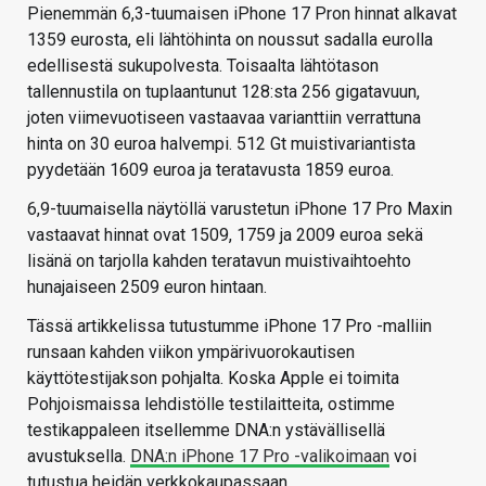
Pienemmän 6,3-tuumaisen iPhone 17 Pron hinnat alkavat
1359 eurosta, eli lähtöhinta on noussut sadalla eurolla
edellisestä sukupolvesta. Toisaalta lähtötason
tallennustila on tuplaantunut 128:sta 256 gigatavuun,
joten viimevuotiseen vastaavaa varianttiin verrattuna
hinta on 30 euroa halvempi. 512 Gt muistivariantista
pyydetään 1609 euroa ja teratavusta 1859 euroa.
6,9-tuumaisella näytöllä varustetun iPhone 17 Pro Maxin
vastaavat hinnat ovat 1509, 1759 ja 2009 euroa sekä
lisänä on tarjolla kahden teratavun muistivaihtoehto
hunajaiseen 2509 euron hintaan.
Tässä artikkelissa tutustumme iPhone 17 Pro -malliin
runsaan kahden viikon ympärivuorokautisen
käyttötestijakson pohjalta. Koska Apple ei toimita
Pohjoismaissa lehdistölle testilaitteita, ostimme
testikappaleen itsellemme DNA:n ystävällisellä
avustuksella.
DNA:n iPhone 17 Pro -valikoimaan
voi
tutustua heidän verkkokaupassaan.