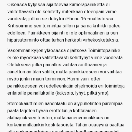
Oikeassa kyljessä sijaitsevaa kamerapainiketta ei
valitettavasti ole kehitetty mitenkään eteenpäin viime
vuodesta, jolloin se debytoi iPhone 16 -mallistossa.
Kritisoimme sen toimintaa silloin ja sama kritiikki pätee
edelleen. Painikkeen sijainti ei ole optimaalinen ja sen
hipaisutoiminto ottaa turhan herkästi virhekosketuksia.
Vasemman kyljen yläosassa sijaitseva Toimintopainike
ei ole myöskään valitettavasti kehittynyt viime vuodesta.
Oletuksena pitkä painallus vaihtaa soittoäänen ja
äänettömän tilan välillä, mutta painikkeeseen voi vaihtaa
myös jonkin muun toiminnon. Harmi vain, ettei
painikkeeseen voi edelleenkään ohjelmoida eri toimintoja
erilaisille painalluksille (kaksois, lyhyt, pitkä yms).
Stereokaiuttimien äänenlaatu on älypuhelinten parempaa
päätä tarjoten hyvän erottelun ja kohtalaisen
alataajuuksien toiston, mutta äänenvoimakkuus on
korkeimmillaankin keskitasoista. Tähän osasyynä saattaa
olla purkuraporteissa esiintyneet kooltaan pienennetyt