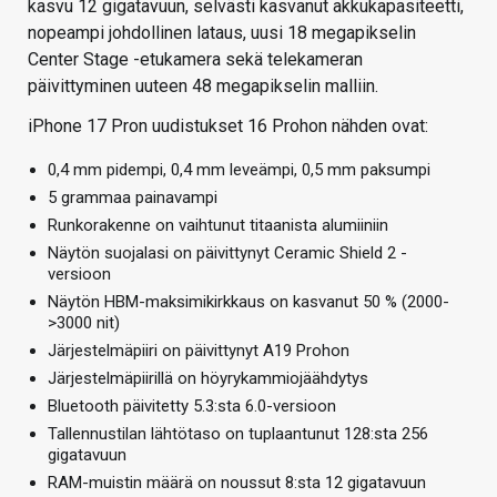
kasvu 12 gigatavuun, selvästi kasvanut akkukapasiteetti,
nopeampi johdollinen lataus, uusi 18 megapikselin
Center Stage -etukamera sekä telekameran
päivittyminen uuteen 48 megapikselin malliin.
iPhone 17 Pron uudistukset 16 Prohon nähden ovat:
0,4 mm pidempi, 0,4 mm leveämpi, 0,5 mm paksumpi
5 grammaa painavampi
Runkorakenne on vaihtunut titaanista alumiiniin
Näytön suojalasi on päivittynyt Ceramic Shield 2 -
versioon
Näytön HBM-maksimikirkkaus on kasvanut 50 % (2000-
>3000 nit)
Järjestelmäpiiri on päivittynyt A19 Prohon
Järjestelmäpiirillä on höyrykammiojäähdytys
Bluetooth päivitetty 5.3:sta 6.0-versioon
Tallennustilan lähtötaso on tuplaantunut 128:sta 256
gigatavuun
RAM-muistin määrä on noussut 8:sta 12 gigatavuun