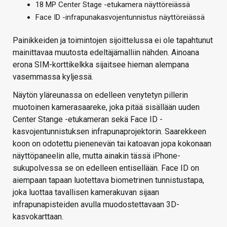
18 MP Center Stage -etukamera näyttöreiässä
Face ID -infrapunakasvojentunnistus näyttöreiässä
Painikkeiden ja toimintojen sijoittelussa ei ole tapahtunut
mainittavaa muutosta edeltäjämalliin nähden. Ainoana
erona SIM-korttikelkka sijaitsee hieman alempana
vasemmassa kyljessä.
Näytön yläreunassa on edelleen venytetyn pillerin
muotoinen kamerasaareke, joka pitää sisällään uuden
Center Stange -etukameran sekä Face ID -
kasvojentunnistuksen infrapunaprojektorin. Saarekkeen
koon on odotettu pienenevän tai katoavan jopa kokonaan
näyttöpaneelin alle, mutta ainakin tässä iPhone-
sukupolvessa se on edelleen entisellään. Face ID on
aiempaan tapaan luotettava biometrinen tunnistustapa,
joka luottaa tavallisen kamerakuvan sijaan
infrapunapisteiden avulla muodostettavaan 3D-
kasvokarttaan.