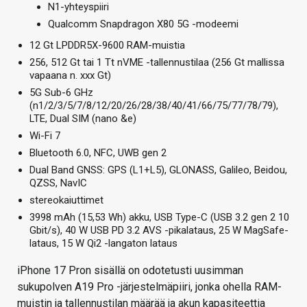
N1-yhteyspiiri
Qualcomm Snapdragon X80 5G -modeemi
12 Gt LPDDR5X-9600 RAM-muistia
256, 512 Gt tai 1 Tt nVME -tallennustilaa (256 Gt mallissa
vapaana n. xxx Gt)
5G Sub-6 GHz
(n1/2/3/5/7/8/12/20/26/28/38/40/41/66/75/77/78/79),
LTE, Dual SIM (nano &e)
Wi-Fi 7
Bluetooth 6.0, NFC, UWB gen 2
Dual Band GNSS: GPS (L1+L5), GLONASS, Galileo, Beidou,
QZSS, NavIC
stereokaiuttimet
3998 mAh (15,53 Wh) akku, USB Type-C (USB 3.2 gen 2 10
Gbit/s), 40 W USB PD 3.2 AVS -pikalataus, 25 W MagSafe-
lataus, 15 W Qi2 -langaton lataus
iPhone 17 Pron sisällä on odotetusti uusimman
sukupolven A19 Pro -järjestelmäpiiri, jonka ohella RAM-
muistin ja tallennustilan määrää ja akun kapasiteettia