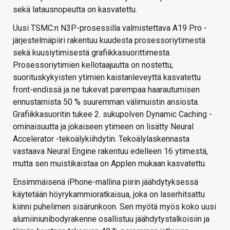
sekä latausnopeutta on kasvatettu.
Uusi TSMC:n N3P-prosessilla valmistettava A19 Pro -
järjestelmäpiiri rakentuu kuudesta prosessoriytimestä
sekä kuusiytimisestä grafiikkasuorittimesta.
Prosessoriytimien kellotaajuutta on nostettu,
suorituskykyisten ytimien kaistanleveyttä kasvatettu
front-endissä ja ne tukevat parempaa haarautumisen
ennustamista 50 % suuremman välimuistin ansiosta.
Grafiikkasuoritin tukee 2. sukupolven Dynamic Caching -
ominaisuutta ja jokaiseen ytimeen on lisätty Neural
Accelerator -tekoälykiihdytin. Tekoälylaskennasta
vastaava Neural Engine rakentuu edelleen 16 ytimestä,
mutta sen muistikaistaa on Applen mukaan kasvatettu.
Ensimmäisenä iPhone-mallina piirin jäähdytyksessä
käytetään höyrykammioratkaisua, joka on laserhitsattu
kiinni puhelimen sisärunkoon. Sen myötä myös koko uusi
alumiiniunibodyrakenne osallistuu jäähdytystalkoisiin ja