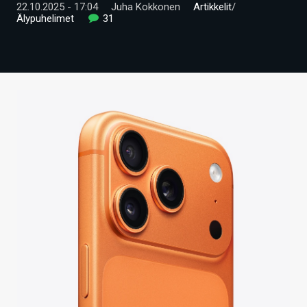
22.10.2025 - 17:04
Juha Kokkonen
Artikkelit
/
ARTIKKELIT
Älypuhelimet
31
VIDEOT
TECHBBS
TIETOA
HINTA.FI
KAUPPA
VAIHDA TEEMA
HAKU