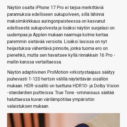
Näytön osalta iPhone 17 Pro ei tarjoa merkittäviä
parannuksia edelliseen sukupolveen, sillä lähinnä
maksimikirkkaus auringonpaisteessa on kasvanut
edellisestä sukupolvesta ja lisäksi näytön suojalasi on
uudempaa ja Applen mukaan naarmuja kolme kertaa
paremmin sietävää versiota. Lisäksi lasissa on nyt
heijastuksia vähentävä pinnoite, jonka tuoma ero on
pienehkö, mutta sen havaitsee kyllä rinnakkain 16 Pro -
mallin kanssa vertailtaessa.
Näytön adaptiivinen ProMotion-virkistystaajuus säätyy
jouhevasti 1-120 hertsin välillä näytettävän sisällön
mukaan. HDR-sisältö on tuettuna HDR10- ja Dolby Vision
-standardien puitteissa. True Tone -ominaisuus säätää
haluttaessa kuvan värilämpötilaa ympäristön
valaistuksen mukaan.