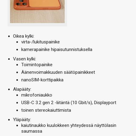
Oikea kylki:
virta-/lukituspainike
kamerapainike hipaisutunnistuksella
Vasen kylki:
Toimintopainike
Äänenvoimakkuuden säätöpainikkeet
nanoSIM-korttipaikka
Alapääty:
mikrofoniaukko
USB-C 3.2 gen 2 -liitäntä (10 Gbit/s), Displayport
toinen stereokaiuttimista
Yläpääty:
kaiutinaukko kuulokkeen yhteydessä näyttölasin
saumassa