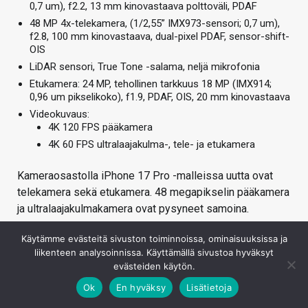
0,7 um), f2.2, 13 mm kinovastaava polttoväli, PDAF
48 MP 4x-telekamera, (1/2,55” IMX973-sensori; 0,7 um),
f2.8, 100 mm kinovastaava, dual-pixel PDAF, sensor-shift-
OIS
LiDAR sensori, True Tone -salama, neljä mikrofonia
Etukamera: 24 MP, tehollinen tarkkuus 18 MP (IMX914;
0,96 um pikselikoko), f1.9, PDAF, OIS, 20 mm kinovastaava
Videokuvaus:
4K 120 FPS pääkamera
4K 60 FPS ultralaajakulma-, tele- ja etukamera
Kameraosastolla iPhone 17 Pro -malleissa uutta ovat
telekamera sekä etukamera. 48 megapikselin pääkamera
ja ultralaajakulmakamera ovat pysyneet samoina.
Uuden telekameran resoluutio on kasvanut 12:sta 48
Käytämme evästeitä sivuston toiminnoissa, ominaisuuksissa ja
megapikseliin ja sen sensorin koko on myöskin
liikenteen analysoinnissa. Käyttämällä sivustoa hyväksyt
kasvanut. Tetraprism-periskooppiobjektiivi tarjoaa nyt
evästeiden käytön.
hieman lyhyemmän 4x-polttovälin (100 mm
Ok
En hyväksy
Lisätietoja
kinovastaava) pääkameraan nähden, mutta vastaavasti