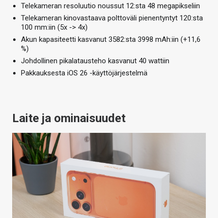
Telekameran resoluutio noussut 12:sta 48 megapikseliin
Telekameran kinovastaava polttoväli pienentyntyt 120:sta
100 mm:iin (5x -> 4x)
Akun kapasiteetti kasvanut 3582:sta 3998 mAh:iin (+11,6
%)
Johdollinen pikalatausteho kasvanut 40 wattiin
Pakkauksesta iOS 26 -käyttöjärjestelmä
Laite ja ominaisuudet