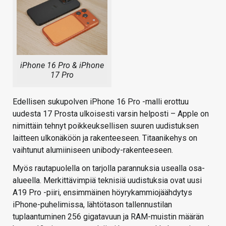
iPhone 16 Pro & iPhone
17 Pro
Edellisen sukupolven iPhone 16 Pro -malli erottuu
uudesta 17 Prosta ulkoisesti varsin helposti – Apple on
nimittäin tehnyt poikkeuksellisen suuren uudistuksen
laitteen ulkonäköön ja rakenteeseen. Titaanikehys on
vaihtunut alumiiniseen unibody-rakenteeseen.
Myös rautapuolella on tarjolla parannuksia usealla osa-
alueella. Merkittävimpiä teknisiä uudistuksia ovat uusi
A19 Pro -piiri, ensimmäinen höyrykammiojäähdytys
iPhone-puhelimissa, lähtötason tallennustilan
tuplaantuminen 256 gigatavuun ja RAM-muistin määrän