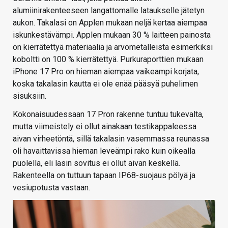
alumiinirakenteeseen langattomalle lataukselle jätetyn
aukon. Takalasi on Applen mukaan neljä kertaa aiempaa
iskunkestävämpi. Applen mukaan 30 % laitteen painosta
on kierrätettyä materiaalia ja arvometalleista esimerkiksi
koboltti on 100 % kierrätettyä. Purkuraporttien mukaan
iPhone 17 Pro on hieman aiempaa vaikeampi korjata,
koska takalasin kautta ei ole enää pääsyä puhelimen
sisuksiin.
Kokonaisuudessaan 17 Pron rakenne tuntuu tukevalta,
mutta viimeistely ei ollut ainakaan testikappaleessa
aivan virheetöntä, sillä takalasin vasemmassa reunassa
oli havaittavissa hieman leveämpi rako kuin oikealla
puolella, eli lasin sovitus ei ollut aivan keskellä.
Rakenteella on tuttuun tapaan IP68-suojaus pölyä ja
vesiupotusta vastaan.