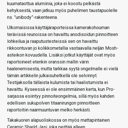
kuumataottua alumiinia, joka ei koostu pelkästä
kehyksestä, vaan jatkuu myös puhelimen taustapuolelle
ns. ”unibody”-rakenteena.
Ulkomaisissa käyttäjäraporteissa kamerakohouman
terävissä reunoissa on havaittu anodisoidun pinnoitteen
lohkeilua ja raaputustesteissä sen on havaittu
rikkoontuvan jo kolikkometallia vastaavalla neljän Mosh-
asteikon kovuudella. Lisäksi jotkut käyttäjät ovat myös
raportoineet etenkin oranssin mallin värin
haalenemisesta, mutta tarkkaa syytä ongelmalle ei vielä
tämän artikkelin julkaisuhetkellä ole selvinnyt.
Testijaksolla tällaista kulumista tai haalistumista ei
havaittu. Kyseessä ei ole ensimmäinen kerta, kun Pro-
sarjassa esiintyy pinnoiteongelmia, sillä myös kahden
edellisen sukupolven titaanirungon pinnoitteen
raportoitiin naarmuuntuvan melko herkästi.
Takakuoren alapuoliskossa on myös mattapintainen
Ceramic Shield -lasi, joka peittää alleen