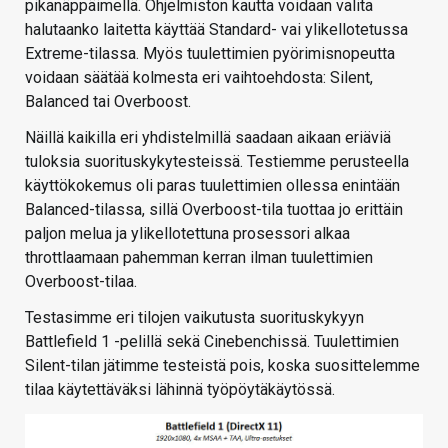
pikanäppäimellä. Ohjelmiston kautta voidaan valita
halutaanko laitetta käyttää Standard- vai ylikellotetussa
Extreme-tilassa. Myös tuulettimien pyörimisnopeutta
voidaan säätää kolmesta eri vaihtoehdosta: Silent,
Balanced tai Overboost.
Näillä kaikilla eri yhdistelmillä saadaan aikaan eriäviä
tuloksia suorituskykytesteissä. Testiemme perusteella
käyttökokemus oli paras tuulettimien ollessa enintään
Balanced-tilassa, sillä Overboost-tila tuottaa jo erittäin
paljon melua ja ylikellotettuna prosessori alkaa
throttlaamaan pahemman kerran ilman tuulettimien
Overboost-tilaa.
Testasimme eri tilojen vaikutusta suorituskykyyn
Battlefield 1 -pelillä sekä Cinebenchissä. Tuulettimien
Silent-tilan jätimme testeistä pois, koska suosittelemme
tilaa käytettäväksi lähinnä työpöytäkäytössä.