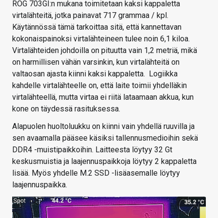
ROG 703GI:n mukana toimitetaan kaksi kappaletta
virtalähteitä, jotka painavat 717 grammaa / kpl.
Käytännössä tämä tarkoittaa sitä, että kannettavan
kokonaispainoksi virtalähteineen tulee noin 6,1 kiloa.
Virtalähteiden johdoilla on pituutta vain 1,2 metriä, mikä
on harmillisen vähän varsinkin, kun virtalähteitä on
valtaosan ajasta kiinni kaksi kappaletta. Logiikka
kahdelle virtalähteelle on, että laite toimii yhdelläkin
virtalähteellä, mutta virtaa ei riitä lataamaan akkua, kun
kone on täydessä rasituksessa.
Alapuolen huoltoluukku on kiinni vain yhdellä ruuvilla ja
sen avaamalla pääsee käsiksi tallennusmedioihin sekä
DDR4 -muistipaikkoihin. Laitteesta löytyy 32 Gt
keskusmuistia ja laajennuspaikkoja löytyy 2 kappaletta
lisää. Myös yhdelle M.2 SSD -lisäasemalle löytyy
laajennuspaikka.