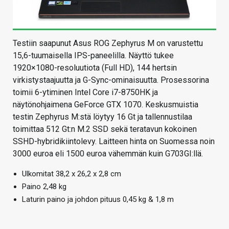
Testiin saapunut Asus ROG Zephyrus M on varustettu
15,6-tuumaisella IPS-paneelilla. Näyttö tukee
1920×1080-resoluutiota (Full HD), 144 hertsin
virkistystaajuutta ja G-Sync-ominaisuutta. Prosessorina
toimii 6-ytiminen Intel Core i7-8750HK ja
näytönohjaimena GeForce GTX 1070. Keskusmuistia
testin Zephyrus M:stä löytyy 16 Gt ja tallennustilaa
toimittaa 512 Gt:n M.2 SSD sekä teratavun kokoinen
SSHD-hybridikiintolevy. Laitteen hinta on Suomessa noin
3000 euroa eli 1500 euroa vähemmän kuin G703GI:llä.
Ulkomitat 38,2 x 26,2 x 2,8 cm
Paino 2,48 kg
Laturin paino ja johdon pituus 0,45 kg & 1,8 m