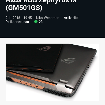
ARTIKKELIT
(GM501GS)
VIDEOT
2.11.2018 - 19:45
Niko Wessman
Artikkelit
/
Pelikannettavat
23
TECHBBS
TIETOA
HINTA.FI
KAUPPA
VAIHDA TEEMA
HAKU