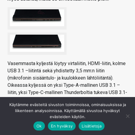
Vasemmasta kyljestä löytyy virtaliitin, HDMI-liitin, kolme
USB 3.1 –liitintä sekä yhdistetty 3,5 mm:n liitin
(mikrofonin sisääntulo- ja kuulokkeen lähtöliitäntä).
Oikeassa kyljessä on yksi Type-A-mallinen USB 3.1 –
liitin, yksi Type-C-mallinen Thunderboltia tukeva USB 3.1-
liitin sekä Kensington-lukkoportti. Tilan puolesta oikeaan
Käytämme evästeitä sivuston toiminnoissa, ominaisuuksissa ja
kylkeen olisi mahtunut vielä lisää liittimiä.
liikenteen analysoinnissa. Käyttämällä sivustoa hyväksyt
evästeiden käytön.
Ok
En hyväksy
Lisätietoja