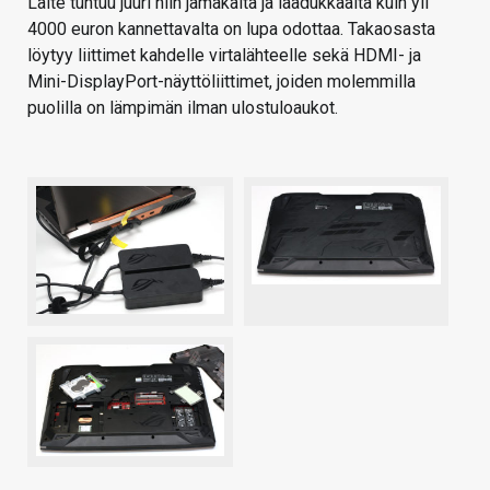
Laite tuntuu juuri niin jämäkältä ja laadukkaalta kuin yli
4000 euron kannettavalta on lupa odottaa. Takaosasta
löytyy liittimet kahdelle virtalähteelle sekä HDMI- ja
Mini-DisplayPort-näyttöliittimet, joiden molemmilla
puolilla on lämpimän ilman ulostuloaukot.