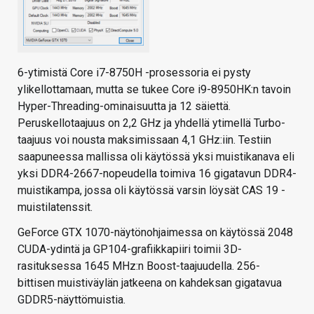
6-ytimistä Core i7-8750H -prosessoria ei pysty
ylikellottamaan, mutta se tukee Core i9-8950HK:n tavoin
Hyper-Threading-ominaisuutta ja 12 säiettä.
Peruskellotaajuus on 2,2 GHz ja yhdellä ytimellä Turbo-
taajuus voi nousta maksimissaan 4,1 GHz:iin. Testiin
saapuneessa mallissa oli käytössä yksi muistikanava eli
yksi DDR4-2667-nopeudella toimiva 16 gigatavun DDR4-
muistikampa, jossa oli käytössä varsin löysät CAS 19 -
muistilatenssit.
GeForce GTX 1070-näytönohjaimessa on käytössä 2048
CUDA-ydintä ja GP104-grafiikkapiiri toimii 3D-
rasituksessa 1645 MHz:n Boost-taajuudella. 256-
bittisen muistiväylän jatkeena on kahdeksan gigatavua
GDDR5-näyttömuistia.