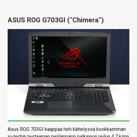
ASUS ROG G703GI (”Chimera”)
Asus ROG 703GI kaappaa heti kättelyssä kookkaimman
io-techin testaaman peliläppärin palkinnon reilun 4,7 kilon