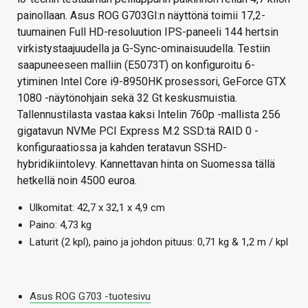
painollaan. Asus ROG G703GI:n näyttönä toimii 17,2-
tuumainen Full HD-resoluution IPS-paneeli 144 hertsin
virkistystaajuudella ja G-Sync-ominaisuudella. Testiin
saapuneeseen malliin (E5073T) on konfiguroitu 6-
ytiminen Intel Core i9-8950HK prosessori, GeForce GTX
1080 -näytönohjain sekä 32 Gt keskusmuistia.
Tallennustilasta vastaa kaksi Intelin 760p -mallista 256
gigatavun NVMe PCI Express M.2 SSD:tä RAID 0 -
konfiguraatiossa ja kahden teratavun SSHD-
hybridikiintolevy. Kannettavan hinta on Suomessa tällä
hetkellä noin 4500 euroa.
Ulkomitat: 42,7 x 32,1 x 4,9 cm
Paino: 4,73 kg
Laturit (2 kpl), paino ja johdon pituus: 0,71 kg & 1,2 m / kpl
Asus ROG G703 -tuotesivu