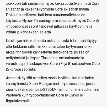
joukkoon tuli saataville myös kaksi uutta 6-ytimistä Core
i7-sarjan ja kaksi neliytimistä Core i5-sarjan mallia.
Poikkeuksellisesti kaikissa uutuusmalleissa on
käytössä Hyper-Threading-ominaisuus eli myös Core i5
-mobiiliprosessorit tarjoavat jatkossa käyttöön neljä
ydintä ja kahdeksan säiettä.
Kuluttajan näkökulmasta ostopäätöstä tehdessä täytyy
olla tarkkana sillä markkinoilta tulee löytymään jonkin
aikaa rinnakkain kannettavia tietokoneita, joissa on
neliytimisiä ja Hyper-Threading-ominaisuudella
varustettuja 7. sukupolven Core i7- ja 8. sukupolven Core
i5 -prosessoreita.
Ammattikäyttöä ajatellen markkinoille julkaistiin kaksi
kuusiytimistä Xeon E-sarjan mobiiliprosessoria, joista
suorituskykyisempi E-2186M-malli on ominaisuuksiltaan
vastaava kuin työpöytäpuolen Core i9-8950HK -
lippulaivamalli.