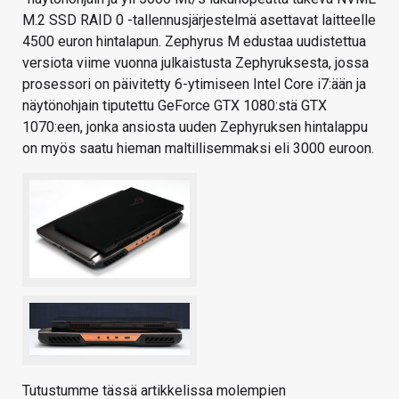
M.2 SSD RAID 0 -tallennusjärjestelmä asettavat laitteelle
4500 euron hintalapun. Zephyrus M edustaa uudistettua
versiota viime vuonna julkaistusta Zephyruksesta, jossa
prosessori on päivitetty 6-ytimiseen Intel Core i7:ään ja
näytönohjain tiputettu GeForce GTX 1080:stä GTX
1070:een, jonka ansiosta uuden Zephyruksen hintalappu
on myös saatu hieman maltillisemmaksi eli 3000 euroon.
Tutustumme tässä artikkelissa molempien