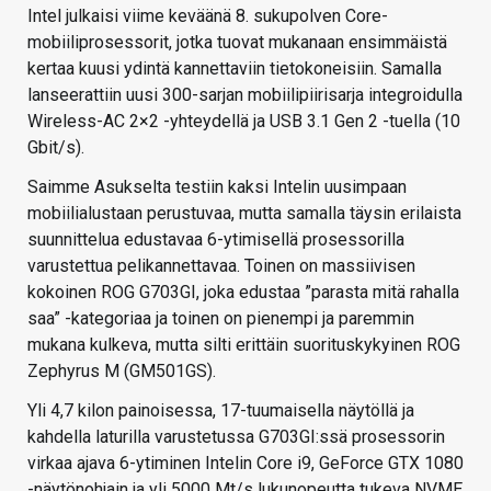
Intel julkaisi viime keväänä 8. sukupolven Core-
mobiiliprosessorit, jotka tuovat mukanaan ensimmäistä
kertaa kuusi ydintä kannettaviin tietokoneisiin. Samalla
lanseerattiin uusi 300-sarjan mobiilipiirisarja integroidulla
Wireless-AC 2×2 -yhteydellä ja USB 3.1 Gen 2 -tuella (10
Gbit/s).
Saimme Asukselta testiin kaksi Intelin uusimpaan
mobiilialustaan perustuvaa, mutta samalla täysin erilaista
suunnittelua edustavaa 6-ytimisellä prosessorilla
varustettua pelikannettavaa. Toinen on massiivisen
kokoinen ROG G703GI, joka edustaa ”parasta mitä rahalla
saa” -kategoriaa ja toinen on pienempi ja paremmin
mukana kulkeva, mutta silti erittäin suorituskykyinen ROG
Zephyrus M (GM501GS).
Yli 4,7 kilon painoisessa, 17-tuumaisella näytöllä ja
kahdella laturilla varustetussa G703GI:ssä prosessorin
virkaa ajava 6-ytiminen Intelin Core i9, GeForce GTX 1080
-näytönohjain ja yli 5000 Mt/s lukunopeutta tukeva NVME