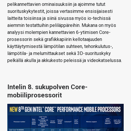
pelikannettavien ominaisuuksiin ja ajoimme tutut
suorituskykytestit, joissa vertasimme ensisijaisesti
laitteita toisiinsa ja siinä sivussa myös io-techissä
aiemmin testattuihin peliläppäreihin. Mukana on myös
analyysi molempien kannettavien 6-ytimisen Core-
prosessorin sekä grafiikkapiirin kellotaajuuden
käyttäytymisestä lämpötilan suhteen, tehonkulutus-,
lämpötila- ja melumittaukset sekä 3D-suorituskyky
pelkällä akulla ja akkukesto peleissä ja videokatselussa.
Intelin 8. sukupolven Core-
mobiiliprosessorit