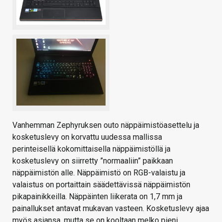
Vanhemman Zephyruksen outo näppäimistöasettelu ja
kosketuslevy on korvattu uudessa mallissa
perinteisellä kokomittaisella näppäimistöllä ja
kosketuslevy on siirretty ”normaaliin” paikkaan
näppäimistön alle. Näppäimistö on RGB-valaistu ja
valaistus on portaittain säädettävissä näppäimistön
pikapainikkeilla. Näppäinten liikerata on 1,7 mm ja
painallukset antavat mukavan vasteen. Kosketuslevy ajaa
myös asiansa, mutta se on kooltaan melko pieni.