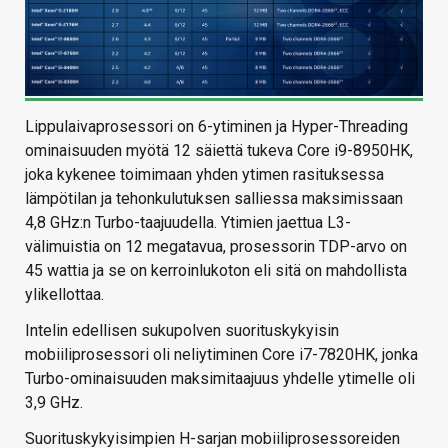
Lippulaivaprosessori on 6-ytiminen ja Hyper-Threading
ominaisuuden myötä 12 säiettä tukeva Core i9-8950HK,
joka kykenee toimimaan yhden ytimen rasituksessa
lämpötilan ja tehonkulutuksen salliessa maksimissaan
4,8 GHz:n Turbo-taajuudella. Ytimien jaettua L3-
välimuistia on 12 megatavua, prosessorin TDP-arvo on
45 wattia ja se on kerroinlukoton eli sitä on mahdollista
ylikellottaa.
Intelin edellisen sukupolven suorituskykyisin
mobiiliprosessori oli neliytiminen Core i7-7820HK, jonka
Turbo-ominaisuuden maksimitaajuus yhdelle ytimelle oli
3,9 GHz.
Suorituskykyisimpien H-sarjan mobiiliprosessoreiden