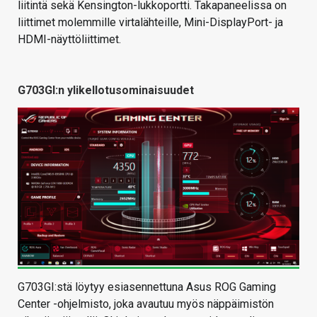
liitintä sekä Kensington-lukkoportti. Takapaneelissa on
liittimet molemmille virtalähteille, Mini-DisplayPort- ja
HDMI-näyttöliittimet.
G703GI:n ylikellotusominaisuudet
G703GI:stä löytyy esiasennettuna Asus ROG Gaming
Center -ohjelmisto, joka avautuu myös näppäimistön