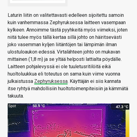
Laturin liitin on valitettavasti edelleen sijoitettu samoin
kuin vanhemmassa Zephyruksessa laitteen vasempaan
kylkeen. Annoimme tästä pyyhkeitä myös viimeksi, joten
niitä tulee myös tällä kertaa sillä johto on häiritsevästi
joko vasemman kyljen liitäntöjen tai lämpimän ilman
ulostuloaukon edessä. Virtalähteen johto on mukavan
mittainen (1,8 m) ja se yltää helposti lattialta pöydälle.
Laitteen pohjalevyssä ei ole tuuletusritilöitä eikä
huoltoluukkua eli toteutus on sama kuin viime vuonna
julkaistussa
Zephyruksessa
. Käyttäjän ei siis kannata
itse ryhtyä mahdollisiin huoltotoimenpiteisiin ja kämmätä
takuuta.