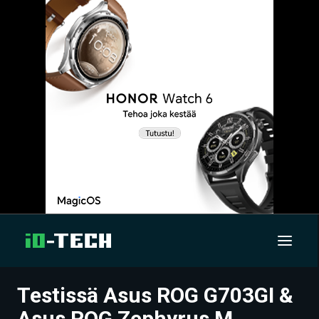
Testissä Asus ROG G703GI &
UUTISET
Asus ROG Zephyrus M