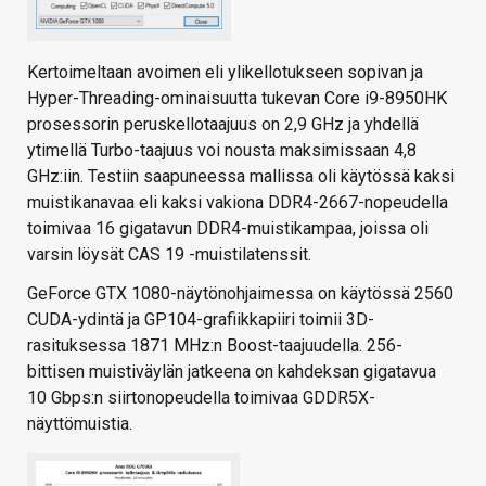
Kertoimeltaan avoimen eli ylikellotukseen sopivan ja
Hyper-Threading-ominaisuutta tukevan Core i9-8950HK
prosessorin peruskellotaajuus on 2,9 GHz ja yhdellä
ytimellä Turbo-taajuus voi nousta maksimissaan 4,8
GHz:iin. Testiin saapuneessa mallissa oli käytössä kaksi
muistikanavaa eli kaksi vakiona DDR4-2667-nopeudella
toimivaa 16 gigatavun DDR4-muistikampaa, joissa oli
varsin löysät CAS 19 -muistilatenssit.
GeForce GTX 1080-näytönohjaimessa on käytössä 2560
CUDA-ydintä ja GP104-grafiikkapiiri toimii 3D-
rasituksessa 1871 MHz:n Boost-taajuudella. 256-
bittisen muistiväylän jatkeena on kahdeksan gigatavua
10 Gbps:n siirtonopeudella toimivaa GDDR5X-
näyttömuistia.