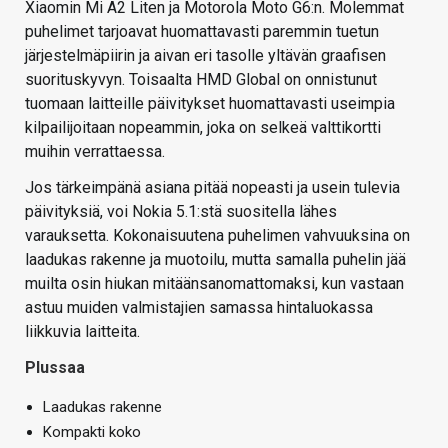
Xiaomin Mi A2 Liten ja Motorola Moto G6:n. Molemmat
puhelimet tarjoavat huomattavasti paremmin tuetun
järjestelmäpiirin ja aivan eri tasolle yltävän graafisen
suorituskyvyn. Toisaalta HMD Global on onnistunut
tuomaan laitteille päivitykset huomattavasti useimpia
kilpailijoitaan nopeammin, joka on selkeä valttikortti
muihin verrattaessa.
Jos tärkeimpänä asiana pitää nopeasti ja usein tulevia
päivityksiä, voi Nokia 5.1:stä suositella lähes
varauksetta. Kokonaisuutena puhelimen vahvuuksina on
laadukas rakenne ja muotoilu, mutta samalla puhelin jää
muilta osin hiukan mitäänsanomattomaksi, kun vastaan
astuu muiden valmistajien samassa hintaluokassa
liikkuvia laitteita.
Plussaa
Laadukas rakenne
Kompakti koko