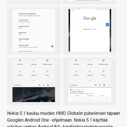
Nokia 5.1 kuuluu muiden HMD Globalin puhelimien tapaan
Googlen Android One -ohjelmaan. Nokia 5.1 käyttää
edellen vanhaa Android 8.0 -käyttöjärjestelmäversiota,