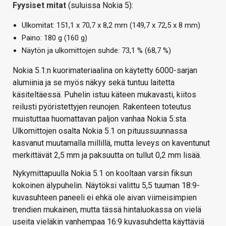
Fyysiset mitat
(suluissa Nokia 5):
Ulkomitat: 151,1 x 70,7 x 8,2 mm (149,7 x 72,5 x 8 mm)
Paino: 180 g (160 g)
Näytön ja ulkomittojen suhde: 73,1 % (68,7 %)
Nokia 5.1:n kuorimateriaalina on käytetty 6000-sarjan
alumiinia ja se myös näkyy sekä tuntuu laitetta
käsiteltäessä. Puhelin istuu käteen mukavasti, kiitos
reilusti pyöristettyjen reunojen. Rakenteen toteutus
muistuttaa huomattavan paljon vanhaa Nokia 5:sta.
Ulkomittojen osalta Nokia 5.1 on pituussuunnassa
kasvanut muutamalla millillä, mutta leveys on kaventunut
merkittävät 2,5 mm ja paksuutta on tullut 0,2 mm lisää.
Nykymittapuulla Nokia 5.1 on kooltaan varsin fiksun
kokoinen älypuhelin. Näytöksi valittu 5,5 tuuman 18:9-
kuvasuhteen paneeli ei ehkä ole aivan viimeisimpien
trendien mukainen, mutta tässä hintaluokassa on vielä
useita vieläkin vanhempaa 16:9 kuvasuhdetta käyttäviä