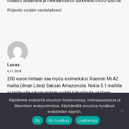
hitaasti lataavalla ja mekaanisesti surkealla micro-usb:llä.
Kirjaudu sisään vastataksesi
Lucas
6.11.2018
200 euron hintaan saa myös esimerkiksi Xiaomin Mi A2
mallia (ilman Liteä) Saksan Amazonista. Nokia 5.1 mallilla
ei taida olla oikein mitään eväitä kilpailijoita vastaan
tuossa 200 euron hintaluokassa. Hinnasta 100 euroa
Käytämme evästeitä sivuston toiminnoissa, ominaisuuksissa ja
liikenteen analysoinnissa. Käyttämällä sivustoa hyväksyt
pois tai sitten vaikka tehokkaampi järjestelmäpiiri (vaikka
evästeiden käytön.
Snapdragon 636), vesitiiviys, kunnollinen kamera ja USB-
C mukaan tuohon 200 euron hintaan niin alkaisi olemaan
Ok
En hyväksy
Lisätietoja
kilpailykykyinen paketti.