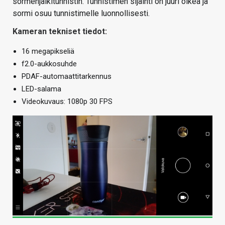
sormenjälkitunnistin. Tunnistimen sijainti on juuri oikea ja
sormi osuu tunnistimelle luonnollisesti.
Kameran tekniset tiedot:
16 megapikseliä
f2.0-aukkosuhde
PDAF-automaattitarkennus
LED-salama
Videokuvaus: 1080p 30 FPS