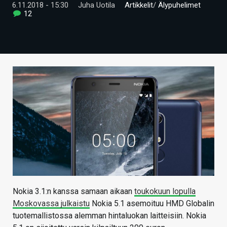
6.11.2018 - 15:30
Juha Uotila
Artikkelit
/
Älypuhelimet
ARTIKKELIT
12
VIDEOT
TECHBBS
TIETOA
HINTA.FI
KAUPPA
VAIHDA TEEMA
HAKU
Nokia 3.1:n kanssa samaan aikaan
toukokuun lopulla
Moskovassa julkaistu
Nokia 5.1 asemoituu HMD Globalin
tuotemallistossa alemman hintaluokan laitteisiin. Nokia