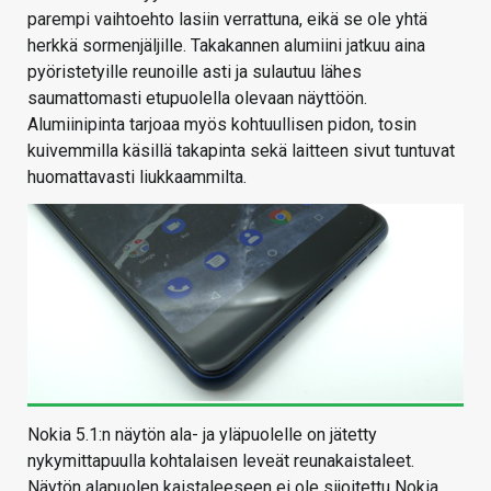
parempi vaihtoehto lasiin verrattuna, eikä se ole yhtä
herkkä sormenjäljille. Takakannen alumiini jatkuu aina
pyöristetyille reunoille asti ja sulautuu lähes
saumattomasti etupuolella olevaan näyttöön.
Alumiinipinta tarjoaa myös kohtuullisen pidon, tosin
kuivemmilla käsillä takapinta sekä laitteen sivut tuntuvat
huomattavasti liukkaammilta.
Nokia 5.1:n näytön ala- ja yläpuolelle on jätetty
nykymittapuulla kohtalaisen leveät reunakaistaleet.
Näytön alapuolen kaistaleeseen ei ole sijoitettu Nokia