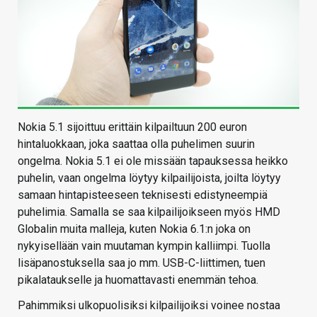
Nokia 5.1 sijoittuu erittäin kilpailtuun 200 euron
hintaluokkaan, joka saattaa olla puhelimen suurin
ongelma. Nokia 5.1 ei ole missään tapauksessa heikko
puhelin, vaan ongelma löytyy kilpailijoista, joilta löytyy
samaan hintapisteeseen teknisesti edistyneempiä
puhelimia. Samalla se saa kilpailijoikseen myös HMD
Globalin muita malleja, kuten Nokia 6.1:n joka on
nykyisellään vain muutaman kympin kalliimpi. Tuolla
lisäpanostuksella saa jo mm. USB-C-liittimen, tuen
pikalataukselle ja huomattavasti enemmän tehoa.
Pahimmiksi ulkopuolisiksi kilpailijoiksi voinee nostaa