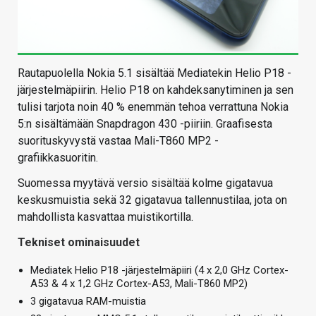
Rautapuolella Nokia 5.1 sisältää Mediatekin Helio P18 -
järjestelmäpiirin. Helio P18 on kahdeksanytiminen ja sen
tulisi tarjota noin 40 % enemmän tehoa verrattuna Nokia
5:n sisältämään Snapdragon 430 -piiriin. Graafisesta
suorituskyvystä vastaa Mali-T860 MP2 -
grafiikkasuoritin.
Suomessa myytävä versio sisältää kolme gigatavua
keskusmuistia sekä 32 gigatavua tallennustilaa, jota on
mahdollista kasvattaa muistikortilla.
Tekniset ominaisuudet
Mediatek Helio P18 -järjestelmäpiiri (4 x 2,0 GHz Cortex-
A53 & 4 x 1,2 GHz Cortex-A53, Mali-T860 MP2)
3 gigatavua RAM-muistia