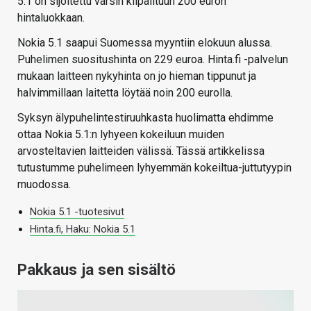
5.1 on sijoitettu varsin kilpailtuun 200 euron
hintaluokkaan.
Nokia 5.1 saapui Suomessa myyntiin elokuun alussa.
Puhelimen suositushinta on 229 euroa. Hinta.fi -palvelun
mukaan laitteen nykyhinta on jo hieman tippunut ja
halvimmillaan laitetta löytää noin 200 eurolla.
Syksyn älypuhelintestiruuhkasta huolimatta ehdimme
ottaa Nokia 5.1:n lyhyeen kokeiluun muiden
arvosteltavien laitteiden välissä. Tässä artikkelissa
tutustumme puhelimeen lyhyemmän kokeiltua-juttutyypin
muodossa.
Nokia 5.1 -tuotesivut
Hinta.fi, Haku: Nokia 5.1
Pakkaus ja sen sisältö