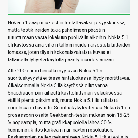
Nokia 5.1 saapui io-techin testattavaksi jo syyskuussa,
mutta testikiireiden takia puhelimeen päästiin
tutustumaan vasta lokakuun puolivälin aikoihin. Nokia 5.1
oli käytössä aina silloin tällöin muiden arvostelulaitteiden
lomassa, joten täysin kokonaisvaltaista kuvaa ei
tällaisella lyhyellä käytöllä päästy muodostamaan.
Alle 200 euron hinnalla myytävän Nokia 5.1:n
suorituskyvystä ei tässä hintaluokassa löydy moitittavaa.
Aikaisemmalla Nokia 5:llä käytössä ollut vanha
Snapdragon-piiri aiheutti käyttöliittymän selauksessa
välillä pientä pätkimistä, mutta Nokia 5.1:llä tälläistä
ongelmaa ei havaittu. Suorituskykytesteissä Nokia 5.1 on
prosessorin osalta Geekbench-testin mukaan noin 15-25
% nopeampia, mutta grafiikkapuolella lähes 50 %
huonompi, kiitos korkeamman näytön resoluution.
Raskaampien pelien pelaamiseen Nokia 5.1:tä ei voi siis