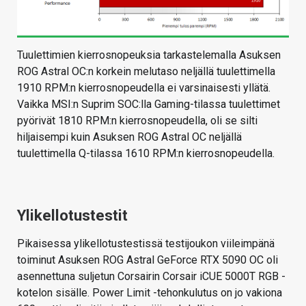
Tuulettimien kierrosnopeuksia tarkastelemalla Asuksen
ROG Astral OC:n korkein melutaso neljällä tuulettimella
1910 RPM:n kierrosnopeudella ei varsinaisesti yllätä.
Vaikka MSI:n Suprim SOC:lla Gaming-tilassa tuulettimet
pyörivät 1810 RPM:n kierrosnopeudella, oli se silti
hiljaisempi kuin Asuksen ROG Astral OC neljällä
tuulettimella Q-tilassa 1610 RPM:n kierrosnopeudella.
Ylikellotustestit
Pikaisessa ylikellotustestissä testijoukon viileimpänä
toiminut Asuksen ROG Astral GeForce RTX 5090 OC oli
asennettuna suljetun Corsairin Corsair iCUE 5000T RGB -
kotelon sisälle. Power Limit -tehonkulutus on jo vakiona