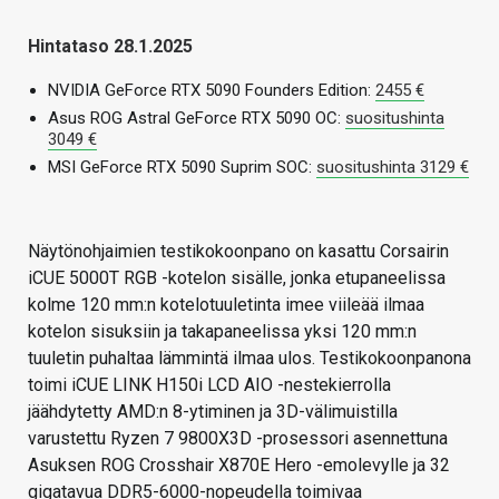
Hintataso 28.1.2025
NVIDIA GeForce RTX 5090 Founders Edition:
2455 €
Asus ROG Astral GeForce RTX 5090 OC:
suositushinta
3049 €
MSI GeForce RTX 5090 Suprim SOC:
suositushinta 3129 €
Näytönohjaimien testikokoonpano on kasattu Corsairin
iCUE 5000T RGB -kotelon sisälle, jonka etupaneelissa
kolme 120 mm:n kotelotuuletinta imee viileää ilmaa
kotelon sisuksiin ja takapaneelissa yksi 120 mm:n
tuuletin puhaltaa lämmintä ilmaa ulos. Testikokoonpanona
toimi iCUE LINK H150i LCD AIO -nestekierrolla
jäähdytetty AMD:n 8-ytiminen ja 3D-välimuistilla
varustettu Ryzen 7 9800X3D -prosessori asennettuna
Asuksen ROG Crosshair X870E Hero -emolevylle ja 32
gigatavua DDR5-6000-nopeudella toimivaa