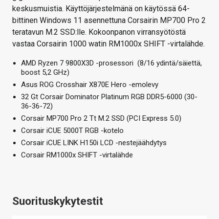
keskusmuistia. Käyttöjärjestelmänä on käytössä 64-
bittinen Windows 11 asennettuna Corsairin MP700 Pro 2
teratavun M.2 SSD:lle. Kokoonpanon virransyötöstä
vastaa Corsairin 1000 watin RM1000x SHIFT -virtalähde.
AMD Ryzen 7 9800X3D -prosessori (8/16 ydintä/säiettä,
boost 5,2 GHz)
Asus ROG Crosshair X870E Hero -emolevy
32 Gt Corsair Dominator Platinum RGB DDR5-6000 (30-
36-36-72)
Corsair MP700 Pro 2 Tt M.2 SSD (PCI Express 5.0)
Corsair iCUE 5000T RGB -kotelo
Corsair iCUE LINK H150i LCD -nestejäähdytys
Corsair RM1000x SHIFT -virtalähde
Suorituskykytestit