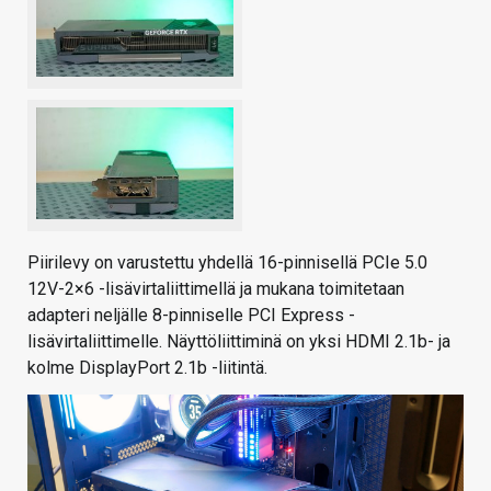
Piirilevy on varustettu yhdellä 16-pinnisellä PCIe 5.0
12V-2×6 -lisävirtaliittimellä ja mukana toimitetaan
adapteri neljälle 8-pinniselle PCI Express -
lisävirtaliittimelle. Näyttöliittiminä on yksi HDMI 2.1b- ja
kolme DisplayPort 2.1b -liitintä.