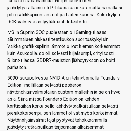
tuntuinen kokonaisuus. Neljän tuulettimen
jäähdytysratkaisu oli P-tilassa äänekäs, mutta samalla se
piti grafiikkapiirin lämmöt parhaiten kurissa. Koko kyljen
RGB-valolista on tyylikkäästi toteutettu.
MSI:n Suprim SOC puolestaan oli Gaming-tilassa
äärimmäisen niukasti testijoukon suorituskykyisin.
Vaikka grafiikkapiirin lämmöt olivat hieman korkeammat
kuin Asuksella, se oli selvästi hiljaisempi, erityisesti
Silent-tilassa. GDDR7-muistien jäähdytyksen se hoiti
parhaiten.
5090-sukupolvessa NVIDIA on tehnyt omalla Founders
Edition -mallillaan selvästi pesäeroa
näytönohjainvalmistajien custom-malleihin ja se on hyvä
asia. Siinä missä Founders Edition on kahden
korttipaikan korkuisella jäähdytysratkaisullaan selvästi
pienikokoisempi, sen lämmöt olivat myös korkeimmat.
Näytönohjainvalmistajat pystyvät tehokkaammilla
jäähdytysratkaisuillaan tarjoamaan alhaisemmat