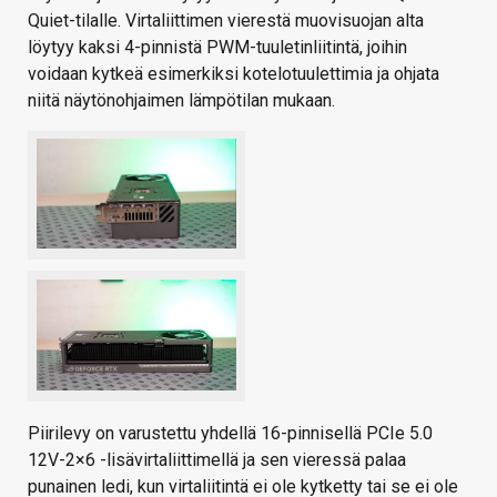
Quiet-tilalle. Virtaliittimen vierestä muovisuojan alta
löytyy kaksi 4-pinnistä PWM-tuuletinliitintä, joihin
voidaan kytkeä esimerkiksi kotelotuulettimia ja ohjata
niitä näytönohjaimen lämpötilan mukaan.
Piirilevy on varustettu yhdellä 16-pinnisellä PCIe 5.0
12V-2×6 -lisävirtaliittimellä ja sen vieressä palaa
punainen ledi, kun virtaliitintä ei ole kytketty tai se ei ole