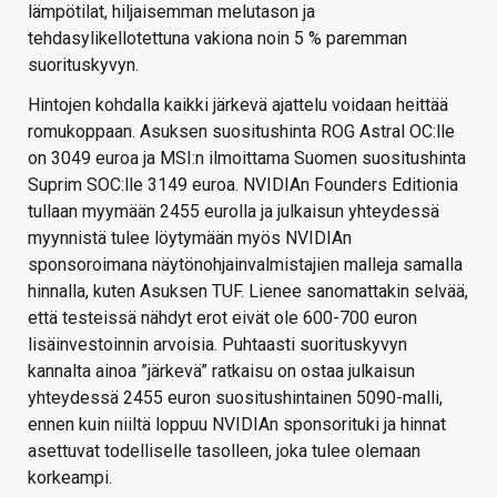
lämpötilat, hiljaisemman melutason ja
tehdasylikellotettuna vakiona noin 5 % paremman
suorituskyvyn.
Hintojen kohdalla kaikki järkevä ajattelu voidaan heittää
romukoppaan. Asuksen suositushinta ROG Astral OC:lle
on 3049 euroa ja MSI:n ilmoittama Suomen suositushinta
Suprim SOC:lle 3149 euroa. NVIDIAn Founders Editionia
tullaan myymään 2455 eurolla ja julkaisun yhteydessä
myynnistä tulee löytymään myös NVIDIAn
sponsoroimana näytönohjainvalmistajien malleja samalla
hinnalla, kuten Asuksen TUF. Lienee sanomattakin selvää,
että testeissä nähdyt erot eivät ole 600-700 euron
lisäinvestoinnin arvoisia. Puhtaasti suorituskyvyn
kannalta ainoa ”järkevä” ratkaisu on ostaa julkaisun
yhteydessä 2455 euron suositushintainen 5090-malli,
ennen kuin niiltä loppuu NVIDIAn sponsorituki ja hinnat
asettuvat todelliselle tasolleen, joka tulee olemaan
korkeampi.