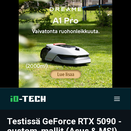
Testissä GeForce RTX 5090 -
UUTISET
custom-mallit (Asus & MSI)