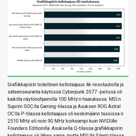
Grafiikkapiirin todellinen kellotaajuus 4k-resoluutiolla ja
säteenseuranta käytössä Cyberpunk 2077 -pelissä oli
kaikilla näytönohjaimilla 100 MHz:n haarukassa. MSI:n
Suprim SOC:lla Gaming-tilassa ja Asuksen ROG Astral
OC:lla P-tilassa kellotaajuus oli keskimäärin tasoissa n.
2510 MHz eli noin 90 MHz korkeampi kuin NVIDIAn
Founders Editionilla. Asuksella Q-tilassa grafiikkapiirin
kellotaajuus oli lähes sama, mutta MSI:llä Silent-tilassa