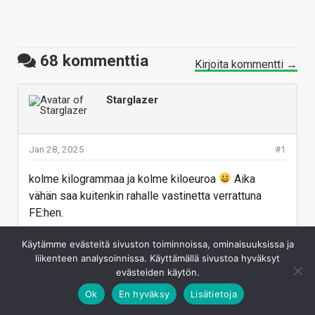
68
kommenttia
Kirjoita kommentti →
Starglazer
Jan 28, 2025
#1
kolme kilogrammaa ja kolme kiloeuroa
Aika
vähän saa kuitenkin rahalle vastinetta verrattuna
FE:hen.
Vastaa
Käytämme evästeitä sivuston toiminnoissa, ominaisuuksissa ja
liikenteen analysoinnissa. Käyttämällä sivustoa hyväksyt
evästeiden käytön.
mlackke
Ok
En hyväksy
Lisätietoja