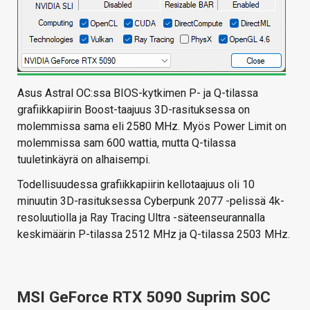
Asus Astral OC:ssa BIOS-kytkimen P- ja Q-tilassa
grafiikkapiirin Boost-taajuus 3D-rasituksessa on
molemmissa sama eli 2580 MHz. Myös Power Limit on
molemmissa sam 600 wattia, mutta Q-tilassa
tuuletinkäyrä on alhaisempi.
Todellisuudessa grafiikkapiirin kellotaajuus oli 10
minuutin 3D-rasituksessa Cyberpunk 2077 -pelissä 4k-
resoluutiolla ja Ray Tracing Ultra -säteenseurannalla
keskimäärin P-tilassa 2512 MHz ja Q-tilassa 2503 MHz.
MSI GeForce RTX 5090 Suprim SOC