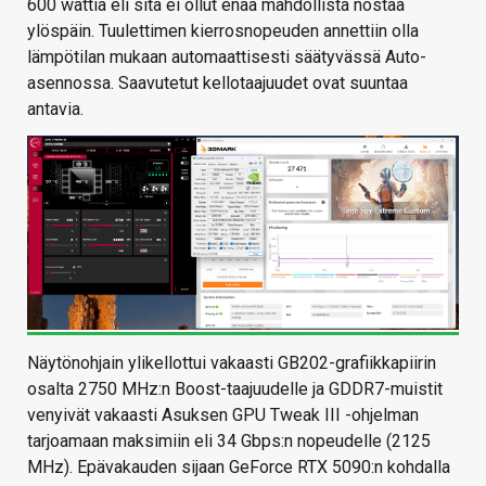
600 wattia eli sitä ei ollut enää mahdollista nostaa
ylöspäin. Tuulettimen kierrosnopeuden annettiin olla
lämpötilan mukaan automaattisesti säätyvässä Auto-
asennossa. Saavutetut kellotaajuudet ovat suuntaa
antavia.
Näytönohjain ylikellottui vakaasti GB202-grafiikkapiirin
osalta 2750 MHz:n Boost-taajuudelle ja GDDR7-muistit
venyivät vakaasti Asuksen GPU Tweak III -ohjelman
tarjoamaan maksimiin eli 34 Gbps:n nopeudelle (2125
MHz). Epävakauden sijaan GeForce RTX 5090:n kohdalla