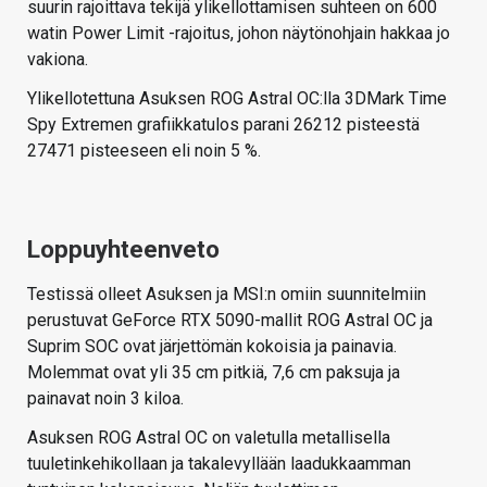
suurin rajoittava tekijä ylikellottamisen suhteen on 600
watin Power Limit -rajoitus, johon näytönohjain hakkaa jo
vakiona.
Ylikellotettuna Asuksen ROG Astral OC:lla 3DMark Time
Spy Extremen grafiikkatulos parani 26212 pisteestä
27471 pisteeseen eli noin 5 %.
Loppuyhteenveto
Testissä olleet Asuksen ja MSI:n omiin suunnitelmiin
perustuvat GeForce RTX 5090-mallit ROG Astral OC ja
Suprim SOC ovat järjettömän kokoisia ja painavia.
Molemmat ovat yli 35 cm pitkiä, 7,6 cm paksuja ja
painavat noin 3 kiloa.
Asuksen ROG Astral OC on valetulla metallisella
tuuletinkehikollaan ja takalevyllään laadukkaamman