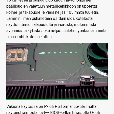
15 cm leveä ja painaa 3,05 kiloa. Näytönohjaimen
päällipuolen valettuun metallikehikkoon on upotettu
kolme ja takapuolelle vielä neljäs 105 mm:n tuuletin.
Lämmin ilman puhalletaan osittain ulos kotelosta
näyttöliittimien alapuolelta ja vierestä, molemmista
avonaisista kyljistä sekä neljäs tuuletin työntää lämmintä
ilmaa kohti kotelon kattoa.
Vakiona käytössä on P- eli Performance-tila, mutta
näytönohjaimesta löytyy BIOS-kytkin hiljaiselle Q- eli