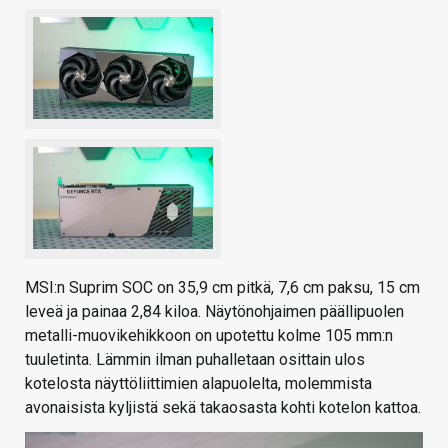
MSI:n Suprim SOC on 35,9 cm pitkä, 7,6 cm paksu, 15 cm
leveä ja painaa 2,84 kiloa. Näytönohjaimen päällipuolen
metalli-muovikehikkoon on upotettu kolme 105 mm:n
tuuletinta. Lämmin ilman puhalletaan osittain ulos
kotelosta näyttöliittimien alapuolelta, molemmista
avonaisista kyljistä sekä takaosasta kohti kotelon kattoa.