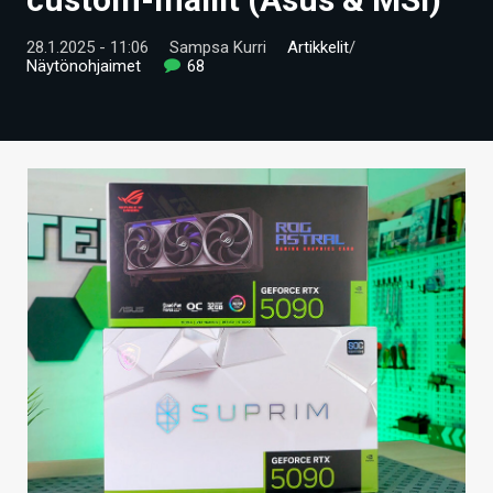
ARTIKKELIT
28.1.2025 - 11:06
Sampsa Kurri
Artikkelit
/
Näytönohjaimet
68
VIDEOT
TECHBBS
TIETOA
HINTA.FI
KAUPPA
VAIHDA TEEMA
HAKU