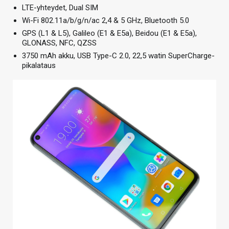
LTE-yhteydet, Dual SIM
Wi-Fi 802.11a/b/g/n/ac 2,4 & 5 GHz, Bluetooth 5.0
GPS (L1 & L5), Galileo (E1 & E5a), Beidou (E1 & E5a),
GLONASS, NFC, QZSS
3750 mAh akku, USB Type-C 2.0, 22,5 watin SuperCharge-
pikalataus