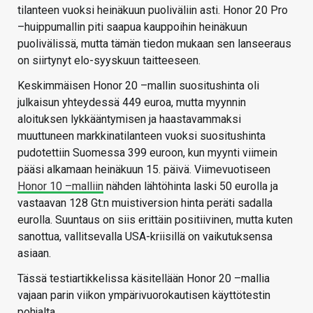
tilanteen vuoksi heinäkuun puoliväliin asti. Honor 20 Pro
–huippumallin piti saapua kauppoihin heinäkuun
puolivälissä, mutta tämän tiedon mukaan sen lanseeraus
on siirtynyt elo-syyskuun taitteeseen.
Keskimmäisen Honor 20 –mallin suositushinta oli
julkaisun yhteydessä 449 euroa, mutta myynnin
aloituksen lykkääntymisen ja haastavammaksi
muuttuneen markkinatilanteen vuoksi suositushinta
pudotettiin Suomessa 399 euroon, kun myynti viimein
pääsi alkamaan heinäkuun 15. päivä. Viimevuotiseen
Honor 10 –malliin
nähden lähtöhinta laski 50 eurolla ja
vastaavan 128 Gt:n muistiversion hinta peräti sadalla
eurolla. Suuntaus on siis erittäin positiivinen, mutta kuten
sanottua, vallitsevalla USA-kriisillä on vaikutuksensa
asiaan.
Tässä testiartikkelissa käsitellään Honor 20 –mallia
vajaan parin viikon ympärivuorokautisen käyttötestin
pohjalta.