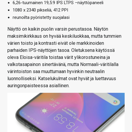
6,26-tuumainen 19,5:9 IPS LTPS –näyttöpaneeli
1080 x 2340 pikseliä, 412 PPI
reunoilta pyöristetty suojalasi
Näyttö on kaikin puolin varsin perustasoa. Näytön
maksimikirkkaus on hyvää keskiluokkaa, mutta tummien
värien toisto ja kontrasti eivät ole markkinoiden
parhaiden IPS-näyttöjen tasoa. Oletuksena käytössä
oleva Eloisa-väritila toistaa värit ylikorostuneina ja
valkotasapainon sinertävänä, mutta Normaali-väritilalla
värintoiston saa muuttumaan hyvinkin neutraalin
luonnolliseksi. Katselukulmat ovat hyvät ja luettavuus
auringonpaisteessa asiallinen.