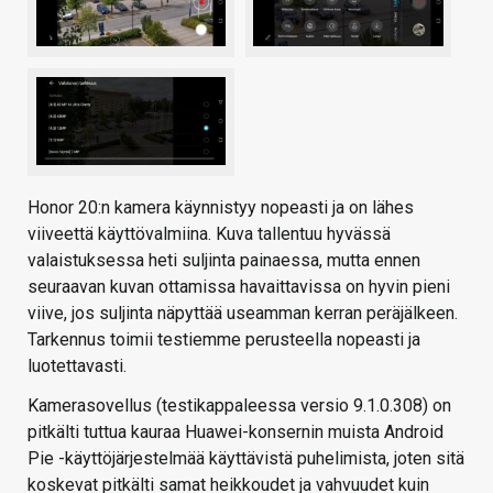
Honor 20:n kamera käynnistyy nopeasti ja on lähes
viiveettä käyttövalmiina. Kuva tallentuu hyvässä
valaistuksessa heti suljinta painaessa, mutta ennen
seuraavan kuvan ottamissa havaittavissa on hyvin pieni
viive, jos suljinta näpyttää useamman kerran peräjälkeen.
Tarkennus toimii testiemme perusteella nopeasti ja
luotettavasti.
Kamerasovellus (testikappaleessa versio 9.1.0.308) on
pitkälti tuttua kauraa Huawei-konsernin muista Android
Pie -käyttöjärjestelmää käyttävistä puhelimista, joten sitä
koskevat pitkälti samat heikkoudet ja vahvuudet kuin