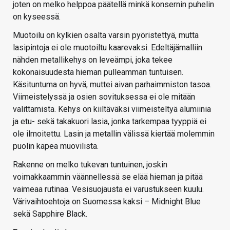
joten on melko helppoa päätellä minkä konsernin puhelin
on kyseessä.
Muotoilu on kylkien osalta varsin pyöristettyä, mutta
lasipintoja ei ole muotoiltu kaarevaksi. Edeltäjämalliin
nähden metallikehys on leveämpi, joka tekee
kokonaisuudesta hieman pulleamman tuntuisen.
Käsituntuma on hyvä, muttei aivan parhaimmiston tasoa.
Viimeistelyssä ja osien sovituksessa ei ole mitään
valittamista. Kehys on kiiltäväksi viimeisteltyä alumiinia
ja etu- sekä takakuori lasia, jonka tarkempaa tyyppiä ei
ole ilmoitettu. Lasin ja metallin välissä kiertää molemmin
puolin kapea muovilista.
Rakenne on melko tukevan tuntuinen, joskin
voimakkaammin väännellessä se elää hieman ja pitää
vaimeaa rutinaa. Vesisuojausta ei varustukseen kuulu.
Värivaihtoehtoja on Suomessa kaksi – Midnight Blue
sekä Sapphire Black.