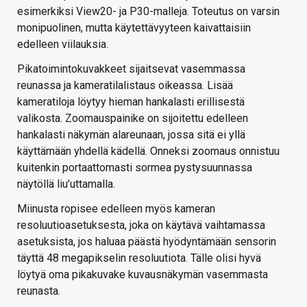
esimerkiksi View20- ja P30-malleja. Toteutus on varsin
monipuolinen, mutta käytettävyyteen kaivattaisiin
edelleen viilauksia.
Pikatoimintokuvakkeet sijaitsevat vasemmassa
reunassa ja kameratilalistaus oikeassa. Lisää
kameratiloja löytyy hieman hankalasti erillisestä
valikosta. Zoomauspainike on sijoitettu edelleen
hankalasti näkymän alareunaan, jossa sitä ei yllä
käyttämään yhdellä kädellä. Onneksi zoomaus onnistuu
kuitenkin portaattomasti sormea pystysuunnassa
näytöllä liu’uttamalla.
Miinusta ropisee edelleen myös kameran
resoluutioasetuksesta, joka on käytävä vaihtamassa
asetuksista, jos haluaa päästä hyödyntämään sensorin
täyttä 48 megapikselin resoluutiota. Tälle olisi hyvä
löytyä oma pikakuvake kuvausnäkymän vasemmasta
reunasta.