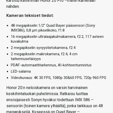
karsittu kalliimman Honor 20 Pro –mallin kameraan
nähden.
Kameran tekniset tiedot:
48 megapikselin 1/2” Quad Bayer pääsensori (Sony
IMX586), 0,8 µm pikselikoko, f1.8
16 megapikselin ultralaajakulmakamera, f2.2, 117 asteen
kuvakulma
2 megapikselin syvyystietokamera, f2.4
2 megapikselin makrokamera, f2.4, 4 cm
tarkennusetäisyys
PDAF-automaattitarkennus, AI-kohteentunnistus
LED-salama
Videokuvaus: 4K 30 FPS, 1080p 30&60 FPS, 720p 960 FPS
Honor 20:n neloiskamera on varsin harvinainen
keskihintaluokan puhelimissa. Ratkaisu luottaa
ensisijaisesti Sonyn hyväksi todettuun IMX 586 –
sensoriin (toinen kamera ylhäältä), jonka tarkkuus on 48
megapikseliä. Kyseessä on Quad Bayer –