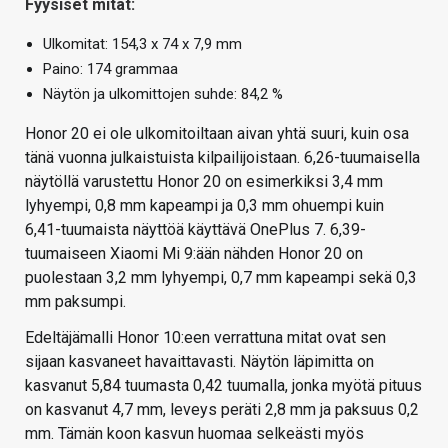
Fyysiset mitat:
Ulkomitat: 154,3 x 74 x 7,9 mm
Paino: 174 grammaa
Näytön ja ulkomittojen suhde: 84,2 %
Honor 20 ei ole ulkomitoiltaan aivan yhtä suuri, kuin osa
tänä vuonna julkaistuista kilpailijoistaan. 6,26-tuumaisella
näytöllä varustettu Honor 20 on esimerkiksi 3,4 mm
lyhyempi, 0,8 mm kapeampi ja 0,3 mm ohuempi kuin
6,41-tuumaista näyttöä käyttävä OnePlus 7. 6,39-
tuumaiseen Xiaomi Mi 9:ään nähden Honor 20 on
puolestaan 3,2 mm lyhyempi, 0,7 mm kapeampi sekä 0,3
mm paksumpi.
Edeltäjämalli Honor 10:een verrattuna mitat ovat sen
sijaan kasvaneet havaittavasti. Näytön läpimitta on
kasvanut 5,84 tuumasta 0,42 tuumalla, jonka myötä pituus
on kasvanut 4,7 mm, leveys peräti 2,8 mm ja paksuus 0,2
mm. Tämän koon kasvun huomaa selkeästi myös