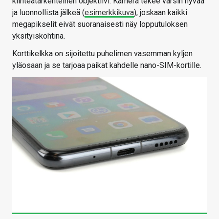
kiinteätarkenteinen objektiivi. Kamera tekee varsin hyvää
ja luonnollista jälkeä (
esimerkkikuva
), joskaan kaikki
megapikselit eivät suoranaisesti näy lopputuloksen
yksityiskohtina.
Korttikelkka on sijoitettu puhelimen vasemman kyljen
yläosaan ja se tarjoaa paikat kahdelle nano-SIM-kortille.