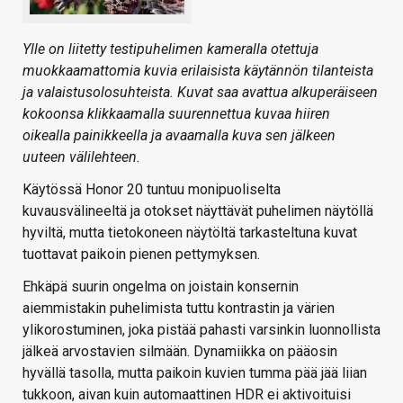
Ylle on liitetty testipuhelimen kameralla otettuja
muokkaamattomia kuvia erilaisista käytännön tilanteista
ja valaistusolosuhteista. Kuvat saa avattua alkuperäiseen
kokoonsa klikkaamalla suurennettua kuvaa hiiren
oikealla painikkeella ja avaamalla kuva sen jälkeen
uuteen välilehteen.
Käytössä Honor 20 tuntuu monipuoliselta
kuvausvälineeltä ja otokset näyttävät puhelimen näytöllä
hyviltä, mutta tietokoneen näytöltä tarkasteltuna kuvat
tuottavat paikoin pienen pettymyksen.
Ehkäpä suurin ongelma on joistain konsernin
aiemmistakin puhelimista tuttu kontrastin ja värien
ylikorostuminen, joka pistää pahasti varsinkin luonnollista
jälkeä arvostavien silmään. Dynamiikka on pääosin
hyvällä tasolla, mutta paikoin kuvien tumma pää jää liian
tukkoon, aivan kuin automaattinen HDR ei aktivoituisi