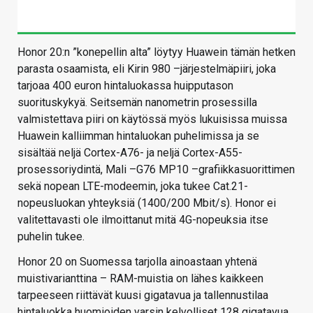
Honor 20:n ”konepellin alta” löytyy Huawein tämän hetken
parasta osaamista, eli Kirin 980 –järjestelmäpiiri, joka
tarjoaa 400 euron hintaluokassa huipputason
suorituskykyä. Seitsemän nanometrin prosessilla
valmistettava piiri on käytössä myös lukuisissa muissa
Huawein kalliimman hintaluokan puhelimissa ja se
sisältää neljä Cortex-A76- ja neljä Cortex-A55-
prosessoriydintä, Mali –G76 MP10 –grafiikkasuorittimen
sekä nopean LTE-modeemin, joka tukee Cat.21-
nopeusluokan yhteyksiä (1400/200 Mbit/s). Honor ei
valitettavasti ole ilmoittanut mitä 4G-nopeuksia itse
puhelin tukee.
Honor 20 on Suomessa tarjolla ainoastaan yhtenä
muistivarianttina – RAM-muistia on lähes kaikkeen
tarpeeseen riittävät kuusi gigatavua ja tallennustilaa
hintaluokka huomioiden varsin kelvolliset 128 gigatavua.