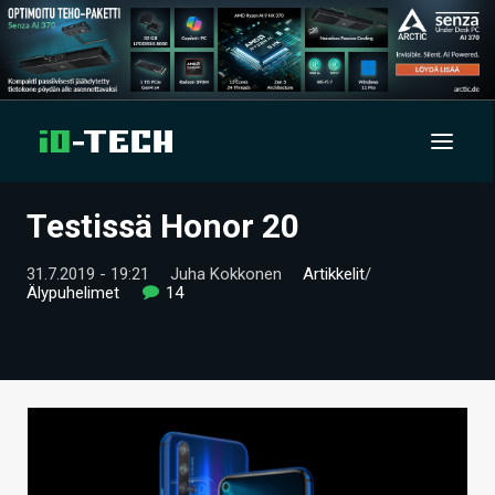
Testissä Honor 20
UUTISET
31.7.2019 - 19:21
Juha Kokkonen
Artikkelit
/
ARTIKKELIT
Älypuhelimet
14
VIDEOT
TECHBBS
TIETOA
HINTA.FI