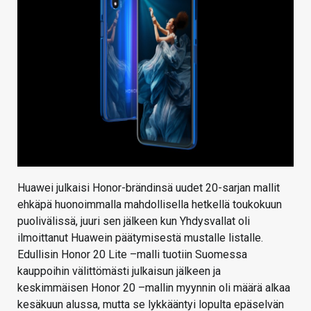
KAUPPA
VAIHDA TEEMA
HAKU
Huawei julkaisi Honor-brändinsä uudet 20-sarjan mallit
ehkäpä huonoimmalla mahdollisella hetkellä toukokuun
puolivälissä, juuri sen jälkeen kun Yhdysvallat oli
ilmoittanut Huawein päätymisestä mustalle listalle.
Edullisin Honor 20 Lite –malli tuotiin Suomessa
kauppoihin välittömästi julkaisun jälkeen ja
keskimmäisen Honor 20 –mallin myynnin oli määrä alkaa
kesäkuun alussa, mutta se lykkääntyi lopulta epäselvän