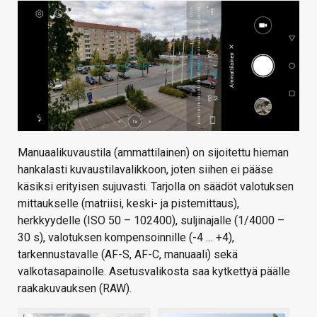
Manuaalikuvaustila (ammattilainen) on sijoitettu hieman
hankalasti kuvaustilavalikkoon, joten siihen ei pääse
käsiksi erityisen sujuvasti. Tarjolla on säädöt valotuksen
mittaukselle (matriisi, keski- ja pistemittaus),
herkkyydelle (ISO 50 – 102400), suljinajalle (1/4000 –
30 s), valotuksen kompensoinnille (-4 … +4),
tarkennustavalle (AF-S, AF-C, manuaali) sekä
valkotasapainolle. Asetusvalikosta saa kytkettyä päälle
raakakuvauksen (RAW).