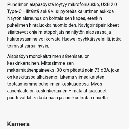
Puhelimen alapäädystä löytyy mikrofoniaukko, USB 2.0
Type-C –liitäntä sekä viisi pyöreää kaiuttimen aukkoa.
Näytön alareunus on kohtalaisen kapea, etenkin
puhelimen hintaluokka huomioiden. Navigointipainikkeet
sijaitsevat ohjelmistopohjaisina näytön alaosassa ja
halutessaan ne voi korvata Huawei pyyhkäisyeleillä, jotka
toimivat varsin hyvin.
Alapäädyn monokaiuttimen äänenlaatu on
keskinkertainen. Mittasimme sen
maksimiäänenpaineeksi 30 cm päästä noin 73 dBA, joka
on keskitasoa alhaisempi lukema viimeaikaisten
testaamiemme puhelimien keskuudessa. Myös
äänenlaatu on keskinkertainen – matalat taajuudet
puuttuvat lähes kokonaan ja ääni kuulostaa ohuelta.
Kamera