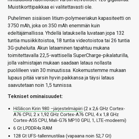
Muistikorttipaikkaa ei valitettavasti ole.
Puhelimen sisäisen litium-polymeeriakun kapasiteetti on
3750 mAh, joka on 350 mAh enemmän kuin
edeltäjämallissa. Yhdellä latauksella luvataan jopa 132
tuntia musiikkitoistoa, 18 tuntia videotoistoa tai 26 tuntia
3G-puheluita. Akun lataaminen tapahtuu mukana
toimitettavalla 22,5-wattisella SuperCharge-pikalaturilla,
jolla valmistajan mukaan saadaan lataus nollasta
puolilleen vain 30 minuutissa. Kokemustemme mukaan
lupaus pitää varsin hyvin paikkansa ja täysi lataus
saavutetaan noin 1,5 tunnissa.
Tekniset ominaisuudet:
HiSilicon Kirin 980 –järjestelmäpiiri
(2 x 2,6 GHz Cortex-
A76 CPU, 2 x 1,92 GHz Cortex-A76 CPU, 4 x 1,8 GHz
Cortex-A55 CPU, Mali-G76 MP10 GPU, 1, LTE-modeemi)
6 Gt LPDDR4x RAM
128 Gt UFS-tallennustilaa (vapaana noin 52,7 Gt)