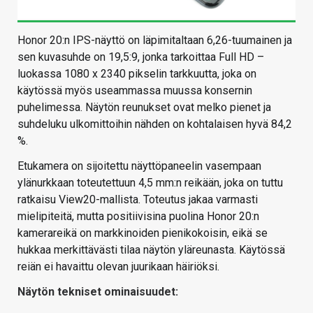
Honor 20:n IPS-näyttö on läpimitaltaan 6,26-tuumainen ja
sen kuvasuhde on 19,5:9, jonka tarkoittaa Full HD –
luokassa 1080 x 2340 pikselin tarkkuutta, joka on
käytössä myös useammassa muussa konsernin
puhelimessa. Näytön reunukset ovat melko pienet ja
suhdeluku ulkomittoihin nähden on kohtalaisen hyvä 84,2
%.
Etukamera on sijoitettu näyttöpaneelin vasempaan
ylänurkkaan toteutettuun 4,5 mm:n reikään, joka on tuttu
ratkaisu View20-mallista. Toteutus jakaa varmasti
mielipiteitä, mutta positiivisina puolina Honor 20:n
kamerareikä on markkinoiden pienikokoisin, eikä se
hukkaa merkittävästi tilaa näytön yläreunasta. Käytössä
reiän ei havaittu olevan juurikaan häiriöksi.
Näytön tekniset ominaisuudet: