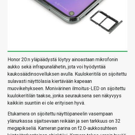
Honor 20:n yläpäädystä löytyy ainoastaan mikrofonin
aukko sekä infrapunalähetin, jota voi hyödyntää
kaukosäädinsovelluksen avulla. Kuulokeritilä on sijoitettu
sulavasti näyttölasia kiertävään kapeaan
muovikehykseen. Monivärinen ilmoitus-LED on sijoitettu
kuulokeritilän taakse, jonka seurauksena sen näkyvyys
kaikkiin suuntiin ei ole erityisen hyvä.
Etukamera on sijoitettu näyttöpaneelin vasempaan
ylänurkassa sijaitsevaan reikään ja sen tarkkuus on 32
megapikseliä. Kameran parina on f2.0-aukkosuhteen