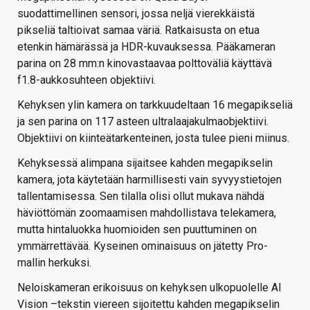
suodattimellinen sensori, jossa neljä vierekkäistä
pikseliä taltioivat samaa väriä. Ratkaisusta on etua
etenkin hämärässä ja HDR-kuvauksessa. Pääkameran
parina on 28 mm:n kinovastaavaa polttoväliä käyttävä
f1.8-aukkosuhteen objektiivi.
Kehyksen ylin kamera on tarkkuudeltaan 16 megapikseliä
ja sen parina on 117 asteen ultralaajakulmaobjektiivi.
Objektiivi on kiinteätarkenteinen, josta tulee pieni miinus.
Kehyksessä alimpana sijaitsee kahden megapikselin
kamera, jota käytetään harmillisesti vain syvyystietojen
tallentamisessa. Sen tilalla olisi ollut mukava nähdä
häviöttömän zoomaamisen mahdollistava telekamera,
mutta hintaluokka huomioiden sen puuttuminen on
ymmärrettävää. Kyseinen ominaisuus on jätetty Pro-
mallin herkuksi.
Neloiskameran erikoisuus on kehyksen ulkopuolelle AI
Vision –tekstin viereen sijoitettu kahden megapikselin