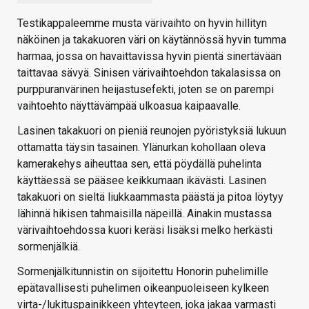
Testikappaleemme musta värivaihto on hyvin hillityn
näköinen ja takakuoren väri on käytännössä hyvin tumma
harmaa, jossa on havaittavissa hyvin pientä sinertävään
taittavaa sävyä. Sinisen värivaihtoehdon takalasissa on
purppuranvärinen heijastusefekti, joten se on parempi
vaihtoehto näyttävämpää ulkoasua kaipaavalle.
Lasinen takakuori on pieniä reunojen pyöristyksiä lukuun
ottamatta täysin tasainen. Ylänurkan kohollaan oleva
kamerakehys aiheuttaa sen, että pöydällä puhelinta
käyttäessä se pääsee keikkumaan ikävästi. Lasinen
takakuori on sieltä liukkaammasta päästä ja pitoa löytyy
lähinnä hikisen tahmaisilla näpeillä. Ainakin mustassa
värivaihtoehdossa kuori keräsi lisäksi melko herkästi
sormenjälkiä.
Sormenjälkitunnistin on sijoitettu Honorin puhelimille
epätavallisesti puhelimen oikeanpuoleiseen kylkeen
virta-/lukituspainikkeen yhteyteen, joka jakaa varmasti