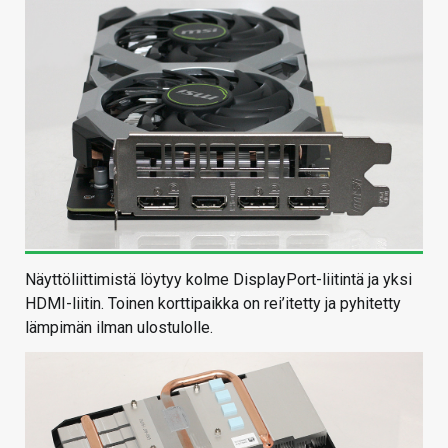
Näyttöliittimistä löytyy kolme DisplayPort-liitintä ja yksi
HDMI-liitin. Toinen korttipaikka on rei’itetty ja pyhitetty
lämpimän ilman ulostulolle.