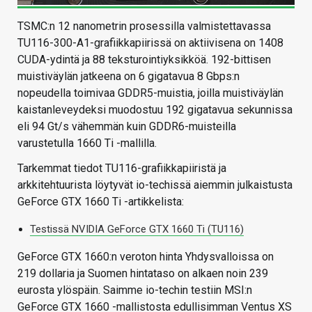
TSMC:n 12 nanometrin prosessilla valmistettavassa
TU116-300-A1-grafiikkapiirissä on aktiivisena on 1408
CUDA-ydintä ja 88 teksturointiyksikköä. 192-bittisen
muistiväylän jatkeena on 6 gigatavua 8 Gbps:n
nopeudella toimivaa GDDR5-muistia, joilla muistiväylän
kaistanleveydeksi muodostuu 192 gigatavua sekunnissa
eli 94 Gt/s vähemmän kuin GDDR6-muisteilla
varustetulla 1660 Ti -mallilla.
Tarkemmat tiedot TU116-grafiikkapiiristä ja
arkkitehtuurista löytyvät io-techissä aiemmin julkaistusta
GeForce GTX 1660 Ti -artikkelista:
Testissä NVIDIA GeForce GTX 1660 Ti (TU116)
GeForce GTX 1660:n veroton hinta Yhdysvalloissa on
219 dollaria ja Suomen hintataso on alkaen noin 239
eurosta ylöspäin. Saimme io-techin testiin MSI:n
GeForce GTX 1660 -mallistosta edullisimman Ventus XS