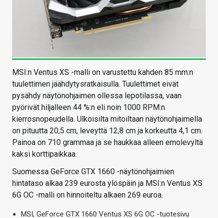
MSI:n Ventus XS -malli on varustettu kahden 85 mm:n
tuulettimen jäähdytysratkaisulla. Tuulettimet eivät
pysähdy näytönohjaimen ollessa lepotilassa, vaan
pyörivät hiljalleen 44 %:n eli noin 1000 RPM:n
kierrosnopeudella. Ulkoisilta mitoiltaan näytönohjaimella
on pituutta 20,5 cm, leveyttä 12,8 cm ja korkeutta 4,1 cm.
Painoa on 710 grammaa ja se haukkaa alleen emolevyltä
kaksi korttipaikkaa.
Suomessa GeForce GTX 1660 -näytönohjaimien
hintataso alkaa 239 eurosta ylöspäin ja MSI:n Ventus XS
6G OC -malli on hinnoiteltu alkaen 269 euroa.
MSI, GeForce GTX 1660 Ventus XS 6G OC -tuotesivu