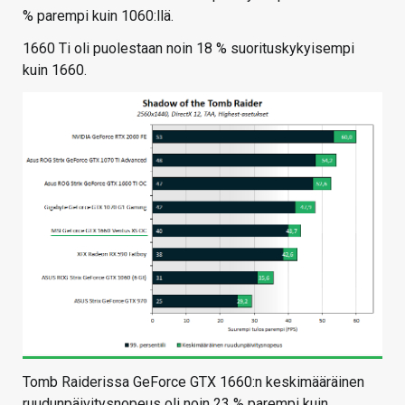
% parempi kuin 1060:llä.
1660 Ti oli puolestaan noin 18 % suorituskykyisempi
kuin 1660.
Tomb Raiderissa GeForce GTX 1660:n keskimääräinen
ruudunpäivitysnopeus oli noin 23 % parempi kuin