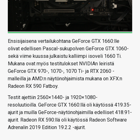
Ensisijaisena vertailukohtana GeForce GTX 1660:lle
olivat edellisen Pascal-sukupolven GeForce GTX 1060-
sekä viime kuussa julkaistu kalliimpi isoveli 1660 Ti.
Mukana ovat myös testitulokset NVIDIAn leiristä
GeForce GTX 970-, 1070-, 1070 Ti- ja RTX 2060 -
malleilla ja AMD:n näytönohjaimista mukana on XFX:n
Radeon RX 590 Fatboy.
Testit ajettiin 2560×1440- ja 1920×1080-
resoluutioilla. GeForce GTX 1660:llä oli käytössä 419.35-
ajurit ja muilla GeForce-näytönohjaimilla edelliset 418.91-
ajurit. Radeon RX 590:llä oli käytössä Radeon Software
Adrenalin 2019 Edition 19.2.2 -ajurit.