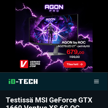
Testissä MSI GeForce GTX
UUTISET
1660 Ventus XS 6G OC