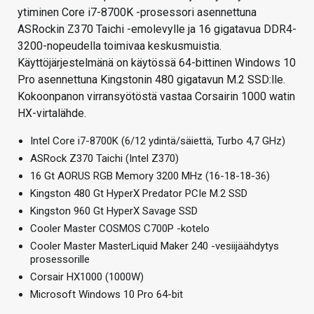
ytiminen Core i7-8700K -prosessori asennettuna
ASRockin Z370 Taichi -emolevylle ja 16 gigatavua DDR4-
3200-nopeudella toimivaa keskusmuistia.
Käyttöjärjestelmänä on käytössä 64-bittinen Windows 10
Pro asennettuna Kingstonin 480 gigatavun M.2 SSD:lle.
Kokoonpanon virransyötöstä vastaa Corsairin 1000 watin
HX-virtalähde.
Intel Core i7-8700K (6/12 ydintä/säiettä, Turbo 4,7 GHz)
ASRock Z370 Taichi (Intel Z370)
16 Gt AORUS RGB Memory 3200 MHz (16-18-18-36)
Kingston 480 Gt HyperX Predator PCIe M.2 SSD
Kingston 960 Gt HyperX Savage SSD
Cooler Master COSMOS C700P -kotelo
Cooler Master MasterLiquid Maker 240 -vesiijäähdytys
prosessorille
Corsair HX1000 (1000W)
Microsoft Windows 10 Pro 64-bit