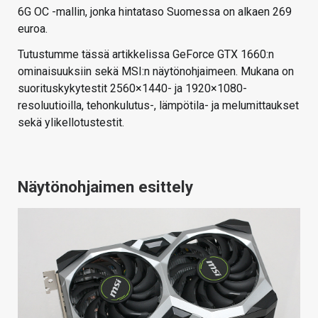
6G OC -mallin, jonka hintataso Suomessa on alkaen 269
euroa.
Tutustumme tässä artikkelissa GeForce GTX 1660:n
ominaisuuksiin sekä MSI:n näytönohjaimeen. Mukana on
suorituskykytestit 2560×1440- ja 1920×1080-
resoluutioilla, tehonkulutus-, lämpötila- ja melumittaukset
sekä ylikellotustestit.
Näytönohjaimen esittely