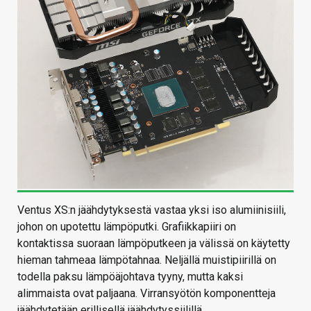
Ventus XS:n jäähdytyksestä vastaa yksi iso alumiinisiili,
johon on upotettu lämpöputki. Grafiikkapiiri on
kontaktissa suoraan lämpöputkeen ja välissä on käytetty
hieman tahmeaa lämpötahnaa. Neljällä muistipiirillä on
todella paksu lämpöäjohtava tyyny, mutta kaksi
alimmaista ovat paljaana. Virransyötön komponentteja
jäähdytetään erillisellä jäähdytyssiilillä.