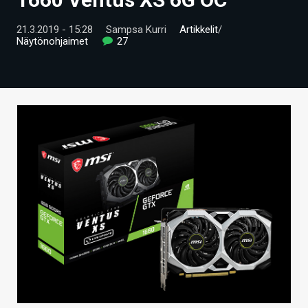
ARTIKKELIT
21.3.2019 - 15:28
Sampsa Kurri
Artikkelit
/
Näytönohjaimet
27
VIDEOT
TECHBBS
TIETOA
HINTA.FI
KAUPPA
VAIHDA TEEMA
HAKU