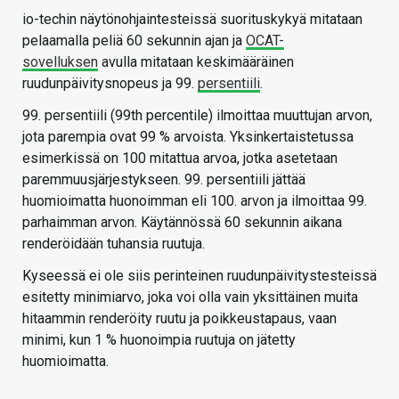
io-techin näytönohjaintesteissä suorituskykyä mitataan
pelaamalla peliä 60 sekunnin ajan ja
OCAT-
sovelluksen
avulla mitataan keskimääräinen
ruudunpäivitysnopeus ja 99.
persentiili
.
99. persentiili (99th percentile) ilmoittaa muuttujan arvon,
jota parempia ovat 99 % arvoista. Yksinkertaistetussa
esimerkissä on 100 mitattua arvoa, jotka asetetaan
paremmuusjärjestykseen. 99. persentiili jättää
huomioimatta huonoimman eli 100. arvon ja ilmoittaa 99.
parhaimman arvon. Käytännössä 60 sekunnin aikana
renderöidään tuhansia ruutuja.
Kyseessä ei ole siis perinteinen ruudunpäivitystesteissä
esitetty minimiarvo, joka voi olla vain yksittäinen muita
hitaammin renderöity ruutu ja poikkeustapaus, vaan
minimi, kun 1 % huonoimpia ruutuja on jätetty
huomioimatta.