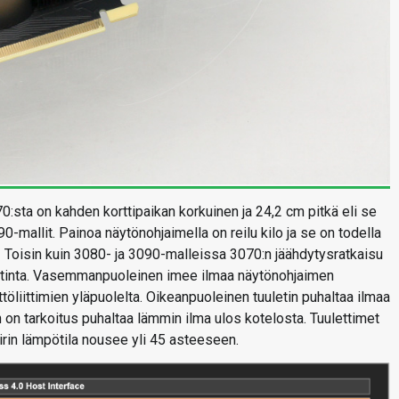
sta on kahden korttipaikan korkuinen ja 24,2 cm pitkä eli se
0-mallit. Painoa näytönohjaimella on reilu kilo ja se on todella
 Toisin kuin 3080- ja 3090-malleissa 3070:n jäähdytysratkaisu
uletinta. Vasemmanpuoleinen imee ilmaa näytönohjaimen
öliittimien yläpuolelta. Oikeanpuoleinen tuuletin puhaltaa ilmaa
 on tarkoitus puhaltaa lämmin ilma ulos kotelosta. Tuulettimet
iirin lämpötila nousee yli 45 asteeseen.