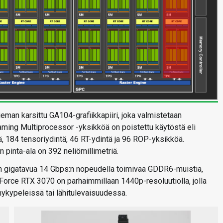
man karsittu GA104-grafiikkapiiri, joka valmistetaan
ming Multiprocessor -yksikköä on poistettu käytöstä eli
 184 tensoriydintä, 46 RT-ydintä ja 96 ROP-yksikköä.
en pinta-ala on 392 neliömillimetriä.
an gigatavua 14 Gbps:n nopeudella toimivaa GDDR6-muistia,
Force RTX 3070 on parhaimmillaan 1440p-resoluutiolla, jolla
ykypeleissä tai lähitulevaisuudessa.