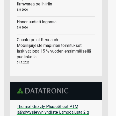
firmwarea pelihiiriin
5.8.2026
Honor uudisti logonsa
5.8.2026
Counterpoint Research:
Mobiilijärjestelmäpiirien toimitukset
laskivat jopa 15 % vuoden ensimmäisellä
puoliskolla
31.7.2026
Thermal Grizzly PhaseSheet PTM
jäähdytyslevyn yhdiste Lämpöalusta 2 g