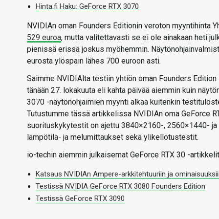
Hinta.fi Haku: GeForce RTX 3070
NVIDIAn oman Founders Editionin veroton myyntihinta Yhd
529 euroa
, mutta valitettavasti se ei ole ainakaan heti
pienissä erissä joskus myöhemmin. Näytönohjainvalmis
eurosta ylöspäin lähes 700 euroon asti.
Saimme NVIDIAlta testiin yhtiön oman Founders Edition -m
tänään 27. lokakuuta eli kahta päivää aiemmin kuin näytö
3070 -näytönohjaimien myynti alkaa kuitenkin testitulost
Tutustumme tässä artikkelissa NVIDIAn oma GeForce RT
suorituskykytestit on ajettu 3840×2160-, 2560×1440- ja
lämpötila- ja melumittaukset sekä ylikellotustestit.
io-techin aiemmin julkaisemat GeForce RTX 30 -artikkelit
Katsaus NVIDIAn Ampere-arkkitehtuuriin ja ominaisuuksi
Testissä NVIDIA GeForce RTX 3080 Founders Edition
Testissä GeForce RTX 3090