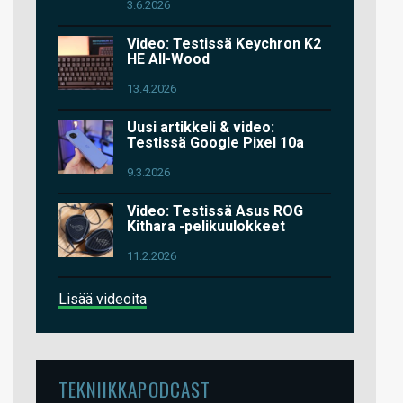
3.6.2026
Video: Testissä Keychron K2
HE All-Wood
13.4.2026
Uusi artikkeli & video:
Testissä Google Pixel 10a
9.3.2026
Video: Testissä Asus ROG
Kithara -pelikuulokkeet
11.2.2026
Lisää videoita
TEKNIIKKAPODCAST