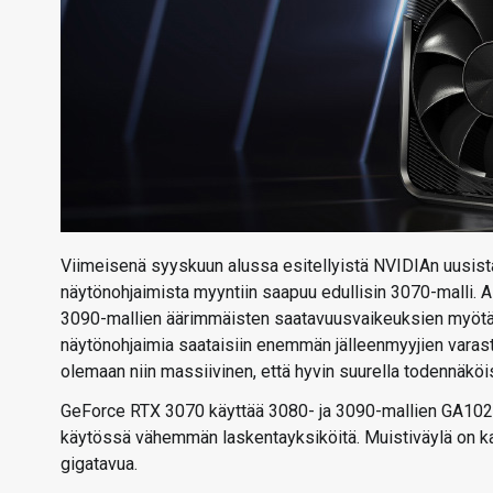
Viimeisenä syyskuun alussa esitellyistä NVIDIAn uusist
näytönohjaimista myyntiin saapuu edullisin 3070-malli. Al
3090-mallien äärimmäisten saatavuusvaikeuksien myötä yhti
näytönohjaimia saataisiin enemmän jälleenmyyjien varasto
olemaan niin massiivinen, että hyvin suurella todennäköis
GeForce RTX 3070 käyttää 3080- ja 3090-mallien GA102:s
käytössä vähemmän laskentayksiköitä. Muistiväylä on ka
gigatavua.