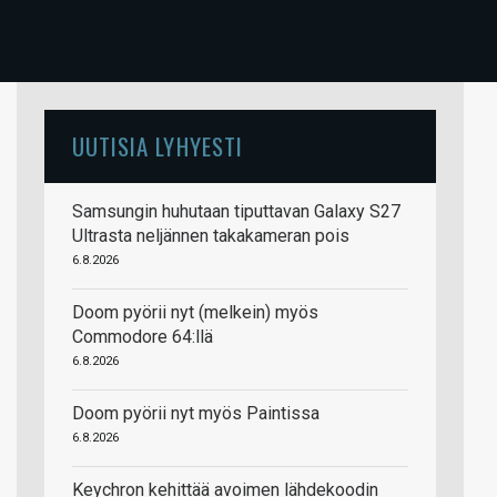
UUTISIA LYHYESTI
Samsungin huhutaan tiputtavan Galaxy S27
Ultrasta neljännen takakameran pois
6.8.2026
Doom pyörii nyt (melkein) myös
Commodore 64:llä
6.8.2026
Doom pyörii nyt myös Paintissa
6.8.2026
Keychron kehittää avoimen lähdekoodin