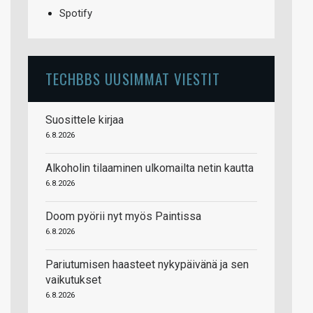
Spotify
TECHBBS UUSIMMAT VIESTIT
Suosittele kirjaa
6.8.2026
Alkoholin tilaaminen ulkomailta netin kautta
6.8.2026
Doom pyörii nyt myös Paintissa
6.8.2026
Pariutumisen haasteet nykypäivänä ja sen
vaikutukset
6.8.2026