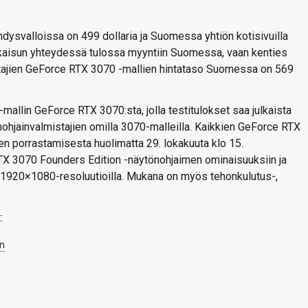
ysvalloissa on 499 dollaria ja Suomessa yhtiön kotisivuilla
 julkaisun yhteydessä tulossa myyntiin Suomessa, vaan kenties
tajien GeForce RTX 3070 -mallien hintataso Suomessa on 569
allin GeForce RTX 3070:sta, jolla testitulokset saa julkaista
nohjainvalmistajien omilla 3070-malleilla. Kaikkien GeForce RTX
en porrastamisesta huolimatta 29. lokakuuta klo 15.
X 3070 Founders Edition -näytönohjaimen ominaisuuksiin ja
 1920×1080-resoluutioilla. Mukana on myös tehonkulutus-,
:
in