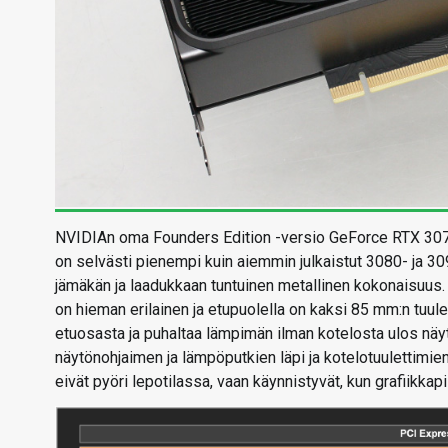
NVIDIAn oma Founders Edition -versio GeForce RTX 3070:
on selvästi pienempi kuin aiemmin julkaistut 3080- ja 309
jämäkän ja laadukkaan tuntuinen metallinen kokonaisuus.
on hieman erilainen ja etupuolella on kaksi 85 mm:n tu
etuosasta ja puhaltaa lämpimän ilman kotelosta ulos näytt
näytönohjaimen ja lämpöputkien läpi ja kotelotuulettimien
eivät pyöri lepotilassa, vaan käynnistyvät, kun grafiikkap