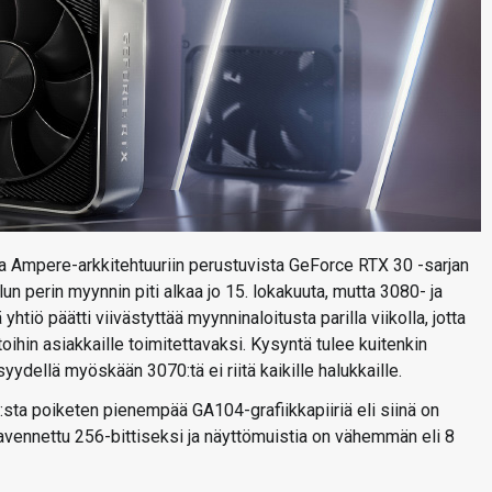
a Ampere-arkkitehtuuriin perustuvista GeForce RTX 30 -sarjan
un perin myynnin piti alkaa jo 15. lokakuuta, mutta 3080- ja
ö päätti viivästyttää myynninaloitusta parilla viikolla, jotta
ihin asiakkaille toimitettavaksi. Kysyntä tulee kuitenkin
yydellä myöskään 3070:tä ei riitä kaikille halukkaille.
ta poiketen pienempää GA104-grafiikkapiiriä eli siinä on
vennettu 256-bittiseksi ja näyttömuistia on vähemmän eli 8