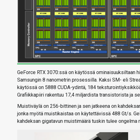
GeForce RTX 3070:ssä on käytössä ominaisuuksiltaan hie
Samsungin 8 nanometrin prosessilla. Kaksi SM- eli Strea
käytössä on 5888 CUDA-ydintä, 184 teksturointiyksikköä,
Grafiikkapiiri rakentuu 17,4 miljardista transistorista ja s
Muistiväylä on 256-bittinen ja sen jatkeena on kahdeks
jonka myötä muistikaistaa on käytettävissä 488 Gt/s. Ge
kahdeksan gigatavun muistimäärä tuskin tulee ongelma n