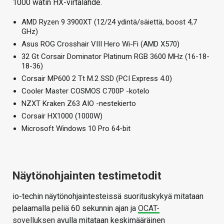
1000 watin HX-virtalähde.
AMD Ryzen 9 3900XT (12/24 ydintä/säiettä, boost 4,7
GHz)
Asus ROG Crosshair VIII Hero Wi-Fi (AMD X570)
32 Gt Corsair Dominator Platinum RGB 3600 MHz (16-18-
18-36)
Corsair MP600 2 Tt M.2 SSD (PCI Express 4.0)
Cooler Master COSMOS C700P -kotelo
NZXT Kraken Z63 AIO -nestekierto
Corsair HX1000 (1000W)
Microsoft Windows 10 Pro 64-bit
Näytönohjainten testimetodit
io-techin näytönohjaintesteissä suorituskykyä mitataan
pelaamalla peliä 60 sekunnin ajan ja
OCAT-
sovelluksen
avulla mitataan keskimääräinen