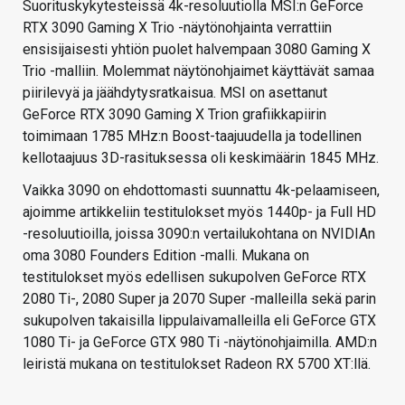
Suorituskykytesteissä 4k-resoluutiolla MSI:n GeForce
RTX 3090 Gaming X Trio -näytönohjainta verrattiin
ensisijaisesti yhtiön puolet halvempaan 3080 Gaming X
Trio -malliin. Molemmat näytönohjaimet käyttävät samaa
piirilevyä ja jäähdytysratkaisua. MSI on asettanut
GeForce RTX 3090 Gaming X Trion grafiikkapiirin
toimimaan 1785 MHz:n Boost-taajuudella ja todellinen
kellotaajuus 3D-rasituksessa oli keskimäärin 1845 MHz.
Vaikka 3090 on ehdottomasti suunnattu 4k-pelaamiseen,
ajoimme artikkeliin testitulokset myös 1440p- ja Full HD
-resoluutioilla, joissa 3090:n vertailukohtana on NVIDIAn
oma 3080 Founders Edition -malli. Mukana on
testitulokset myös edellisen sukupolven GeForce RTX
2080 Ti-, 2080 Super ja 2070 Super -malleilla sekä parin
sukupolven takaisilla lippulaivamalleilla eli GeForce GTX
1080 Ti- ja GeForce GTX 980 Ti -näytönohjaimilla. AMD:n
leiristä mukana on testitulokset Radeon RX 5700 XT:llä.