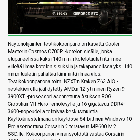
Näytönohjainten testikokoonpano on kasattu Cooler
Masterin Cosmos C700P -kotelon sisälle, jonka
etupaneelissa kaksi 140 mm:n kotelotuuletinta imee
viileää ilmaa kotelon sisuksiin ja takapaneelissa yksi 140
mm:n tuuletin puhaltaa lämmintä ilmaa ulos.
Testikokoonpanona toimi NZXT:n Kraken Z63 AIO -
nestekierrolla jäähdytetty AMD:n 12-ytiminen Ryzen 9
3900XT -prosessori asennettuna Asuksen ROG
Crosshair VII Hero -emolevylle ja 16 gigatavua DDR4-
3600-nopeudella toimivaa keskusmuistia.
Käyttöjärjestelmänä on käytössä 64-bittinen Windows 10
Pro asennettuna Corsairin 2 teratavun MP600 M.2
SSD:lle. Kokoonpanon virransyötöstä vastaa Corsairin