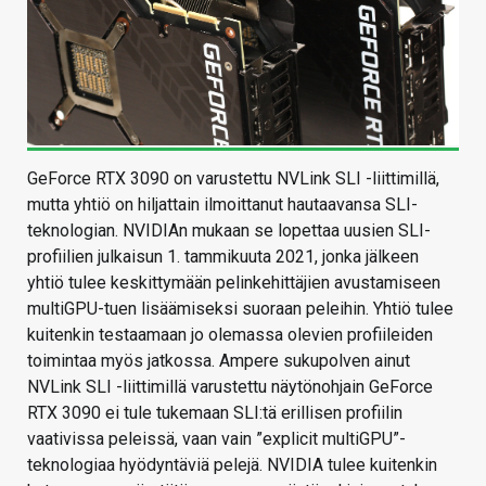
GeForce RTX 3090 on varustettu NVLink SLI -liittimillä,
mutta yhtiö on hiljattain ilmoittanut hautaavansa SLI-
teknologian. NVIDIAn mukaan se lopettaa uusien SLI-
profiilien julkaisun 1. tammikuuta 2021, jonka jälkeen
yhtiö tulee keskittymään pelinkehittäjien avustamiseen
multiGPU-tuen lisäämiseksi suoraan peleihin. Yhtiö tulee
kuitenkin testaamaan jo olemassa olevien profiileiden
toimintaa myös jatkossa. Ampere sukupolven ainut
NVLink SLI -liittimillä varustettu näytönohjain GeForce
RTX 3090 ei tule tukemaan SLI:tä erillisen profiilin
vaativissa peleissä, vaan vain ”explicit multiGPU”-
teknologiaa hyödyntäviä pelejä. NVIDIA tulee kuitenkin