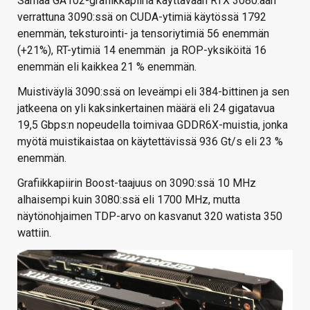
Samaa GA102-grafiikkapiiriä käyttävään RTX 3080:aan
verrattuna 3090:ssä on CUDA-ytimiä käytössä 1792
enemmän, teksturointi- ja tensoriytimiä 56 enemmän
(+21%), RT-ytimiä 14 enemmän ja ROP-yksiköitä 16
enemmän eli kaikkea 21 % enemmän.
Muistiväylä 3090:ssä on leveämpi eli 384-bittinen ja sen
jatkeena on yli kaksinkertainen määrä eli 24 gigatavua
19,5 Gbps:n nopeudella toimivaa GDDR6X-muistia, jonka
myötä muistikaistaa on käytettävissä 936 Gt/s eli 23 %
enemmän.
Grafiikkapiirin Boost-taajuus on 3090:ssä 10 MHz
alhaisempi kuin 3080:ssä eli 1700 MHz, mutta
näytönohjaimen TDP-arvo on kasvanut 320 watista 350
wattiin.