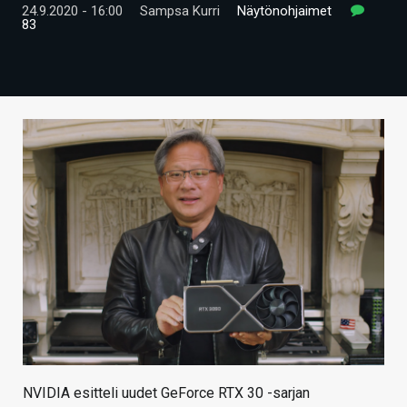
24.9.2020 - 16:00
Sampsa Kurri
Näytönohjaimet
ARTIKKELIT
83
VIDEOT
TECHBBS
TIETOA
HINTA.FI
KAUPPA
VAIHDA TEEMA
HAKU
NVIDIA esitteli uudet GeForce RTX 30 -sarjan