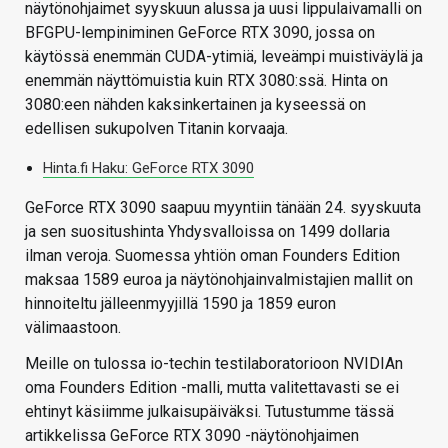
näytönohjaimet syyskuun alussa ja uusi lippulaivamalli on
BFGPU-lempiniminen GeForce RTX 3090, jossa on
käytössä enemmän CUDA-ytimiä, leveämpi muistiväylä ja
enemmän näyttömuistia kuin RTX 3080:ssä. Hinta on
3080:een nähden kaksinkertainen ja kyseessä on
edellisen sukupolven Titanin korvaaja.
Hinta.fi Haku: GeForce RTX 3090
GeForce RTX 3090 saapuu myyntiin tänään 24. syyskuuta
ja sen suositushinta Yhdysvalloissa on 1499 dollaria
ilman veroja. Suomessa yhtiön oman Founders Edition
maksaa 1589 euroa ja näytönohjainvalmistajien mallit on
hinnoiteltu jälleenmyyjillä 1590 ja 1859 euron
välimaastoon.
Meille on tulossa io-techin testilaboratorioon NVIDIAn
oma Founders Edition -malli, mutta valitettavasti se ei
ehtinyt käsiimme julkaisupäiväksi. Tutustumme tässä
artikkelissa GeForce RTX 3090 -näytönohjaimen