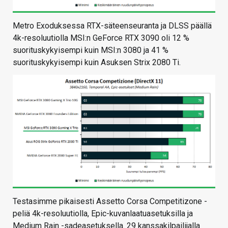
Metro Exoduksessa RTX-säteenseuranta ja DLSS päällä
4k-resoluutiolla MSI:n GeForce RTX 3090 oli 12 %
suorituskykyisempi kuin MSI:n 3080 ja 41 %
suorituskykyisempi kuin Asuksen Strix 2080 Ti.
Testasimme pikaisesti Assetto Corsa Competitizone -
peliä 4k-resoluutiolla, Epic-kuvanlaatuasetuksilla ja
Medium Rain -sadeasetuksella. 29 kanssakilpailijalla