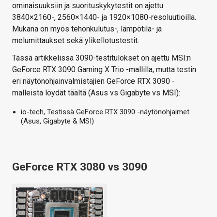
ominaisuuksiin ja suorituskykytestit on ajettu
3840×2160-, 2560×1440- ja 1920×1080-resoluutioilla.
Mukana on myös tehonkulutus-, lämpötila- ja
melumittaukset sekä ylikellotustestit.
Tässä artikkelissa 3090-testitulokset on ajettu MSI:n
GeForce RTX 3090 Gaming X Trio -mallilla, mutta testin
eri näytönohjainvalmistajien GeForce RTX 3090 -
malleista löydät täältä (Asus vs Gigabyte vs MSI):
io-tech, Testissä GeForce RTX 3090 -näytönohjaimet
(Asus, Gigabyte & MSI)
GeForce RTX 3080 vs 3090