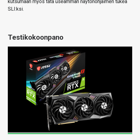
kutsumaan myös tätä useamman näytönohjaimen tukea
SLI:ksi.
Testikokoonpano