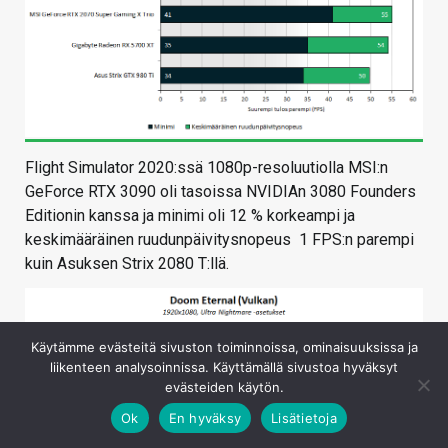
Flight Simulator 2020:ssä 1080p-resoluutiolla MSI:n
GeForce RTX 3090 oli tasoissa NVIDIAn 3080 Founders
Editionin kanssa ja minimi oli 12 % korkeampi ja
keskimääräinen ruudunpäivitysnopeus 1 FPS:n parempi
kuin Asuksen Strix 2080 T:llä.
Käytämme evästeitä sivuston toiminnoissa, ominaisuuksissa ja
liikenteen analysoinnissa. Käyttämällä sivustoa hyväksyt
evästeiden käytön.
Ok
En hyväksy
Lisätietoja