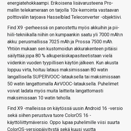
energiatehokkaampi. Erikoisena lisävarusteena Pro-
mallin telekameraan on tarjolla 10x-kerrointa vastaavan
polttovälin tarjoava Hasselblad Teleconverter -objektiivi.
Find X9 -perheessä on panostettu myös akkuihin ja pii-
hiili-tekniikalla niihin on kumpaankin saatu yli 7000 mAh:n
akku: perusmallissa 7025 mAh ja Prossa 7500 mAh.
Yhtiön mukaan sen kustomoidun akkurakenteen pitäisi
säilyttää jopa 80 % alkuperäiskapasiteetistaan vielä
viidenkin vuoden tyypillisen käytön jälkeen. Kun akusta
loppuu virta, hoituu lataus maksimissaan 80 watin
langallisella SUPERVOOC-latauksella tai maksimissaan
50 watin langattomalla AirVOOC-latauksella. Puhelimet
voivat ladata myös muita laitteita langattomasti
maksimissaan 10 watin teholla.
Find X9 -malleissa on käytössä uusin Android 16 -versio
sekä siihen perustuva tuore ColorOS 16 -
käyttöliittymäversio. Oppo lupaa puhelimille viisi suurta
ColorOS-versiopäivitystä sekä kuusi vuotta