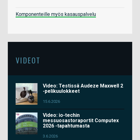
Komponenteille myös kasauspalvelu
VIDEOT
Video: Testissä Audeze Maxwell 2
-pelikuulokkeet
15.6.2026
Video: io-techin
messuosastoraportit Computex
2026 -tapahtumasta
3.6.2026