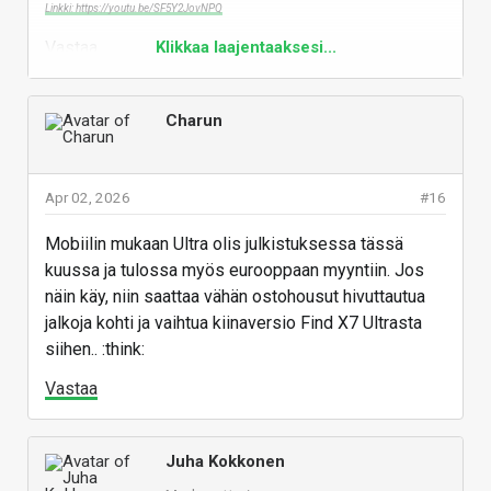
Linkki: https://youtu.be/SF5Y2JovNPQ
Vastaa
Klikkaa laajentaaksesi...
Charun
Apr 02, 2026
#16
Mobiilin mukaan Ultra olis julkistuksessa tässä
kuussa ja tulossa myös eurooppaan myyntiin. Jos
näin käy, niin saattaa vähän ostohousut hivuttautua
jalkoja kohti ja vaihtua kiinaversio Find X7 Ultrasta
siihen.. :think:
Vastaa
Juha Kokkonen