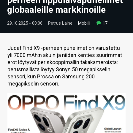
ARTIKKELIT
globaaleille markkinoille
VIDEOT
29.10.2025 - 00:06
Petrus Laine
Mobiili
17
TECHBBS
TIETOA
Uudet Find X9 -perheen puhelimet on varustettu
yli 7000 mAh:n akuin ja niiden kenties suurimmat
HINTA.FI
erot löytyvät periskooppimallin takakameroista:
perusmallista löytyy Sonyn 50 megapikselin
KAUPPA
sensori, kun Prossa on Samsung 200
VAIHDA TEEMA
megapikselin sensori.
HAKU