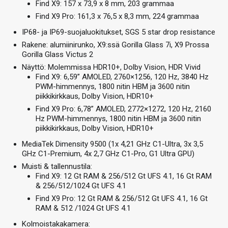
Find X9: 157 x 73,9 x 8 mm, 203 grammaa
Find X9 Pro: 161,3 x 76,5 x 8,3 mm, 224 grammaa
IP68- ja IP69-suojaluokitukset, SGS 5 star drop resistance
Rakene: alumiinirunko, X9:ssä Gorilla Glass 7i, X9 Prossa
Gorilla Glass Victus 2
Näyttö: Molemmissa HDR10+, Dolby Vision, HDR Vivid
Find X9: 6,59” AMOLED, 2760×1256, 120 Hz, 3840 Hz
PWM-himmennys, 1800 nitin HBM ja 3600 nitin
piikkikirkkaus, Dolby Vision, HDR10+
Find X9 Pro: 6,78” AMOLED, 2772×1272, 120 Hz, 2160
Hz PWM-himmennys, 1800 nitin HBM ja 3600 nitin
piikkikirkkaus, Dolby Vision, HDR10+
MediaTek Dimensity 9500 (1x 4,21 GHz C1-Ultra, 3x 3,5
GHz C1-Premium, 4x 2,7 GHz C1-Pro, G1 Ultra GPU)
Muisti & tallennustila:
Find X9: 12 Gt RAM & 256/512 Gt UFS 4.1, 16 Gt RAM
& 256/512/1024 Gt UFS 4.1
Find X9 Pro: 12 Gt RAM & 256/512 Gt UFS 4.1, 16 Gt
RAM & 512 /1024 Gt UFS 4.1
Kolmoistakakamera: