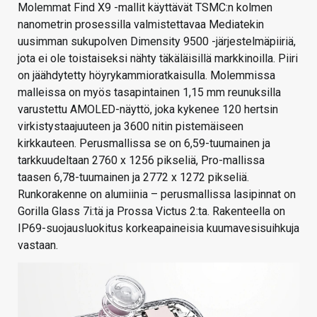
Molemmat Find X9 -mallit käyttävät TSMC:n kolmen
nanometrin prosessilla valmistettavaa Mediatekin
uusimman sukupolven Dimensity 9500 -järjestelmäpiiriä,
jota ei ole toistaiseksi nähty täkäläisillä markkinoilla. Piiri
on jäähdytetty höyrykammioratkaisulla. Molemmissa
malleissa on myös tasapintainen 1,15 mm reunuksilla
varustettu AMOLED-näyttö, joka kykenee 120 hertsin
virkistystaajuuteen ja 3600 nitin pistemäiseen
kirkkauteen. Perusmallissa se on 6,59-tuumainen ja
tarkkuudeltaan 2760 x 1256 pikseliä, Pro-mallissa
taasen 6,78-tuumainen ja 2772 x 1272 pikseliä.
Runkorakenne on alumiinia – perusmallissa lasipinnat on
Gorilla Glass 7i:tä ja Prossa Victus 2:ta. Rakenteella on
IP69-suojausluokitus korkeapaineisia kuumavesisuihkuja
vastaan.