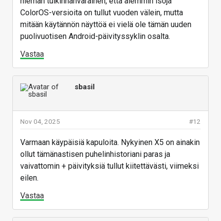
hieman tulkinnanvarainen, että aiemmin isoja
ColorOS-versioita on tullut vuoden välein, mutta
mitään käytännön näyttöä ei vielä ole tämän uuden
puolivuotisen Android-päivityssyklin osalta.
Vastaa
sbasil
Nov 04, 2025
#12
Varmaan käypäisiä kapuloita. Nykyinen X5 on ainakin
ollut tämänastisen puhelinhistoriani paras ja
vaivattomin + päivityksiä tullut kiitettävästi, viimeksi
eilen.
Vastaa