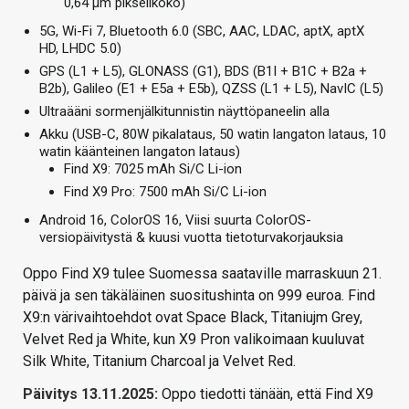
0,64 µm pikselikoko)
5G, Wi-Fi 7, Bluetooth 6.0 (
SBC, AAC, LDAC, aptX, aptX
HD, LHDC 5.0
)
GPS (L1 + L5), GLONASS (G1), BDS (B1I + B1C + B2a +
B2b), Galileo (E1 + E5a + E5b), QZSS (L1 + L5), NavIC (L5)
Ultraääni sormenjälkitunnistin näyttöpaneelin alla
Akku (USB-C, 80W pikalataus, 50 watin langaton lataus, 10
watin käänteinen langaton lataus)
Find X9: 7025 mAh Si/C Li-ion
Find X9 Pro: 7500 mAh Si/C Li-ion
Android 16, ColorOS 16, Viisi suurta ColorOS-
versiopäivitystä & kuusi vuotta tietoturvakorjauksia
Oppo Find X9 tulee Suomessa saataville marraskuun 21.
päivä ja sen täkäläinen suositushinta on 999 euroa. Find
X9:n värivaihtoehdot ovat Space Black, Titaniujm Grey,
Velvet Red ja White, kun X9 Pron valikoimaan kuuluvat
Silk White, Titanium Charcoal ja Velvet Red.
Päivitys 13.11.2025:
Oppo tiedotti tänään, että Find X9