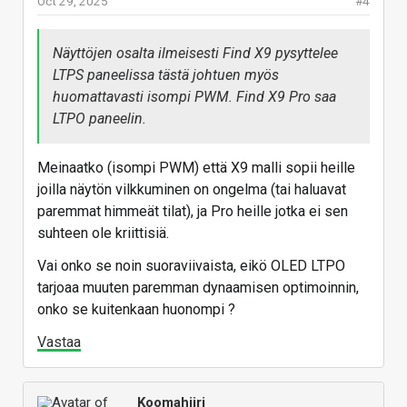
Oct 29, 2025
#4
Näyttöjen osalta ilmeisesti Find X9 pysyttelee
LTPS paneelissa tästä johtuen myös
huomattavasti isompi PWM. Find X9 Pro saa
LTPO paneelin.
Meinaatko (isompi PWM) että X9 malli sopii heille
joilla näytön vilkkuminen on ongelma (tai haluavat
paremmat himmeät tilat), ja Pro heille jotka ei sen
suhteen ole kriittisiä.
Vai onko se noin suoraviivaista, eikö OLED LTPO
tarjoaa muuten paremman dynaamisen optimoinnin,
onko se kuitenkaan huonompi ?
Vastaa
Koomahiiri