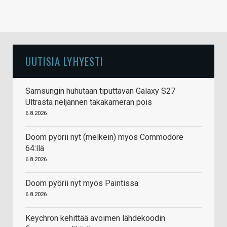
UUTISIA LYHYESTI
Samsungin huhutaan tiputtavan Galaxy S27
Ultrasta neljännen takakameran pois
6.8.2026
Doom pyörii nyt (melkein) myös Commodore
64:llä
6.8.2026
Doom pyörii nyt myös Paintissa
6.8.2026
Keychron kehittää avoimen lähdekoodin