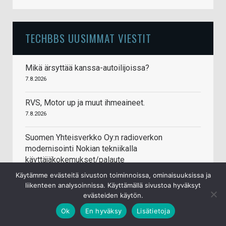
TECHBBS UUSIMMAT VIESTIT
Mikä ärsyttää kanssa-autoilijoissa?
7.8.2026
RVS, Motor up ja muut ihmeaineet.
7.8.2026
Suomen Yhteisverkko Oy:n radioverkon
modernisointi Nokian tekniikalla
käyttäjäkokemukset/palaute
7.8.2026
Käytämme evästeitä sivuston toiminnoissa, ominaisuuksissa ja
liikenteen analysoinnissa. Käyttämällä sivustoa hyväksyt
Via dolorosa (pelikone halvalla)
evästeiden käytön.
7.8.2026
Ok
En hyväksy
Lisätietoja