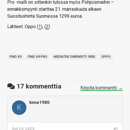
Pro -malli on sittenkin tulossa myös Pohjoismaihin –
ennakkomyynti starttaa 21. marraskuuta alkaen.
Suositushinta Suomessa 1299 euroa.
Lähteet: Oppo (
1
), (
2
)
FIND X9
FIND X9 PRO
MEDIATEK DIMENSITY 9500
OPPO
17
kommenttia
Kirjoita kommentti →
kime1980
K
Oct 29, 2025
#1