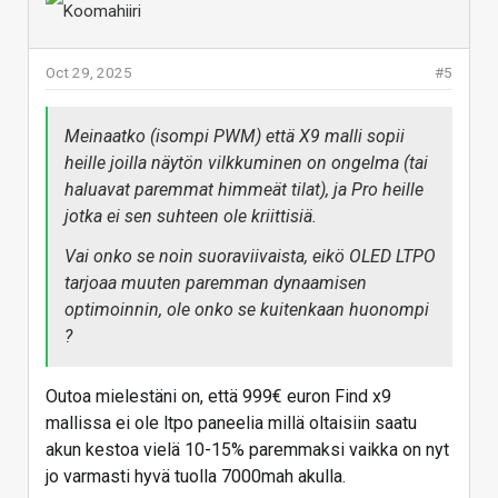
Oct 29, 2025
#5
Meinaatko (isompi PWM) että X9 malli sopii
heille joilla näytön vilkkuminen on ongelma (tai
haluavat paremmat himmeät tilat), ja Pro heille
jotka ei sen suhteen ole kriittisiä.
Vai onko se noin suoraviivaista, eikö OLED LTPO
tarjoaa muuten paremman dynaamisen
optimoinnin, ole onko se kuitenkaan huonompi
?
Outoa mielestäni on, että 999€ euron Find x9
mallissa ei ole ltpo paneelia millä oltaisiin saatu
akun kestoa vielä 10-15% paremmaksi vaikka on nyt
jo varmasti hyvä tuolla 7000mah akulla.