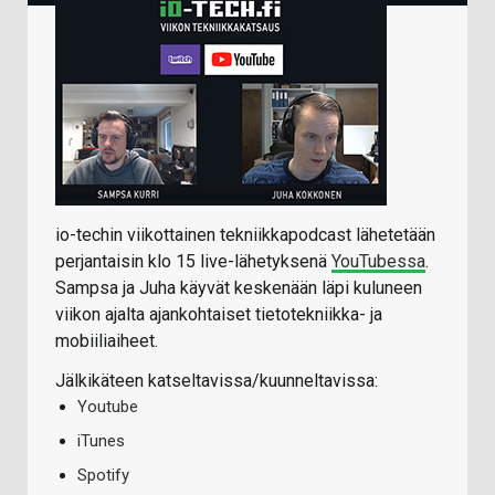
io-techin viikottainen tekniikkapodcast lähetetään
perjantaisin klo 15 live-lähetyksenä
YouTubessa
.
Sampsa ja Juha käyvät keskenään läpi kuluneen
viikon ajalta ajankohtaiset tietotekniikka- ja
mobiiliaiheet.
Jälkikäteen katseltavissa/kuunneltavissa:
Youtube
iTunes
Spotify