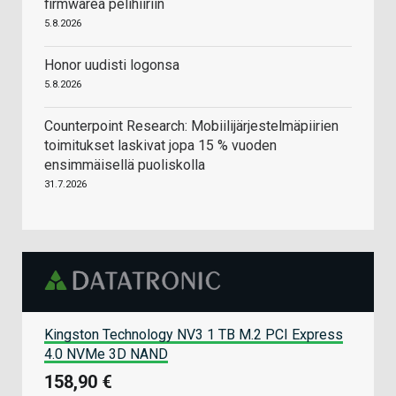
firmwarea pelihiiriin
5.8.2026
Honor uudisti logonsa
5.8.2026
Counterpoint Research: Mobiilijärjestelmäpiirien
toimitukset laskivat jopa 15 % vuoden
ensimmäisellä puoliskolla
31.7.2026
Kingston Technology NV3 1 TB M.2 PCI Express
4.0 NVMe 3D NAND
158,90 €