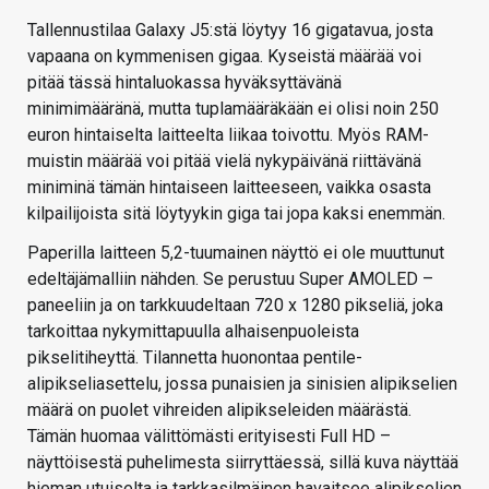
Tallennustilaa Galaxy J5:stä löytyy 16 gigatavua, josta
vapaana on kymmenisen gigaa. Kyseistä määrää voi
pitää tässä hintaluokassa hyväksyttävänä
minimimääränä, mutta tuplamääräkään ei olisi noin 250
euron hintaiselta laitteelta liikaa toivottu. Myös RAM-
muistin määrää voi pitää vielä nykypäivänä riittävänä
miniminä tämän hintaiseen laitteeseen, vaikka osasta
kilpailijoista sitä löytyykin giga tai jopa kaksi enemmän.
Paperilla laitteen 5,2-tuumainen näyttö ei ole muuttunut
edeltäjämalliin nähden. Se perustuu Super AMOLED –
paneeliin ja on tarkkuudeltaan 720 x 1280 pikseliä, joka
tarkoittaa nykymittapuulla alhaisenpuoleista
pikselitiheyttä. Tilannetta huonontaa pentile-
alipikseliasettelu, jossa punaisien ja sinisien alipikselien
määrä on puolet vihreiden alipikseleiden määrästä.
Tämän huomaa välittömästi erityisesti Full HD –
näyttöisestä puhelimesta siirryttäessä, sillä kuva näyttää
hieman utuiselta ja tarkkasilmäinen havaitsee alipikselien