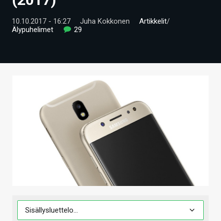
ARTIKKELIT
10.10.2017 - 16:27
Juha Kokkonen
Artikkelit
/
Älypuhelimet
29
VIDEOT
TECHBBS
TIETOA
HINTA.FI
KAUPPA
VAIHDA TEEMA
HAKU