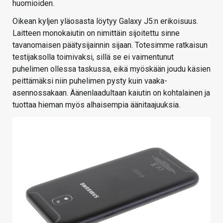
huomioiden.
Oikean kyljen yläosasta löytyy Galaxy J5:n erikoisuus.
Laitteen monokaiutin on nimittäin sijoitettu sinne
tavanomaisen päätysijainnin sijaan. Totesimme ratkaisun
testijaksolla toimivaksi, sillä se ei vaimentunut
puhelimen ollessa taskussa, eikä myöskään joudu käsien
peittämäksi niin puhelimen pysty kuin vaaka-
asennossakaan. Äänenlaadultaan kaiutin on kohtalainen ja
tuottaa hieman myös alhaisempia äänitaajuuksia.