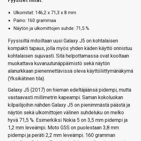
Fyysiset mitat:
Ulkomitat: 146,2 x 71,3 x 8 mm
Paino: 160 grammaa
Näytön ja ulkomittojen suhde: 71,5 %
Fyysisiltä mitoiltaan uusi Galaxy J5 on kohtalaisen
kompakti tapaus, jolla myös yhden käden käyttö onnistuu
kohtalaisen sujuvasti. Sitä helpottamassa ovat kooltaan
muokattava kuvaruutunäppäimistö sekä näytön
alanurkkaan pienennettävissä oleva käyttöliittymänäkymä
(Yksikätinen tila).
Galaxy J5 (2017) on hieman edeltäjäänsä pidempi, mutta
vastaavasti millimetrin kapeampi. Saman kokoluokan
kilpailijoihin nähden Galaxy J5 on pienimmästä päästä ja
näytön sekä ulkomittojen välinen suhdeluku on melko
hyvä 71,5 %. Esimerkiksi Nokia 5 on 3,5 mm pidempi ja
1,2 mm leveämpi. Moto G5S on puolestaan 3,8 mm
pidempi ja peräti 2,2 mm leveämpi. 160 gramman