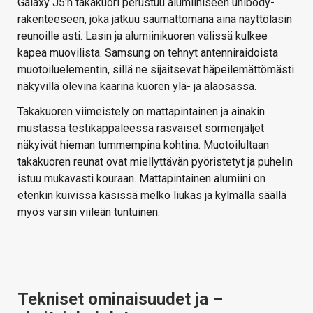
Galaxy J5:n takakuori perustuu alumiiniseen unibody-
rakenteeseen, joka jatkuu saumattomana aina näyttölasin
reunoille asti. Lasin ja alumiinikuoren välissä kulkee
kapea muovilista. Samsung on tehnyt antenniraidoista
muotoiluelementin, sillä ne sijaitsevat häpeilemättömästi
näkyvillä olevina kaarina kuoren ylä- ja alaosassa.
Takakuoren viimeistely on mattapintainen ja ainakin
mustassa testikappaleessa rasvaiset sormenjäljet
näkyivät hieman tummempina kohtina. Muotoilultaan
takakuoren reunat ovat miellyttävän pyöristetyt ja puhelin
istuu mukavasti kouraan. Mattapintainen alumiini on
etenkin kuivissa käsissä melko liukas ja kylmällä säällä
myös varsin viileän tuntuinen.
Tekniset ominaisuudet ja –