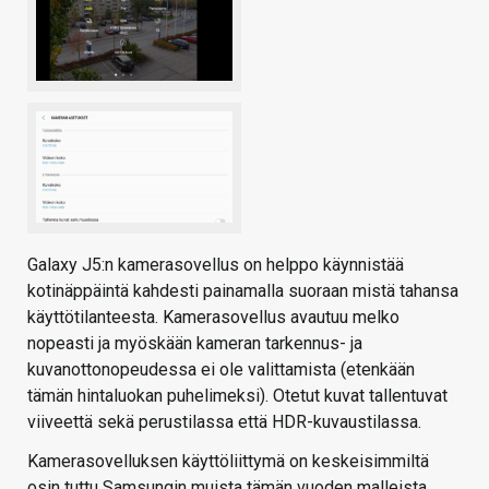
Galaxy J5:n kamerasovellus on helppo käynnistää
kotinäppäintä kahdesti painamalla suoraan mistä tahansa
käyttötilanteesta. Kamerasovellus avautuu melko
nopeasti ja myöskään kameran tarkennus- ja
kuvanottonopeudessa ei ole valittamista (etenkään
tämän hintaluokan puhelimeksi). Otetut kuvat tallentuvat
viiveettä sekä perustilassa että HDR-kuvaustilassa.
Kamerasovelluksen käyttöliittymä on keskeisimmiltä
osin tuttu Samsungin muista tämän vuoden malleista,