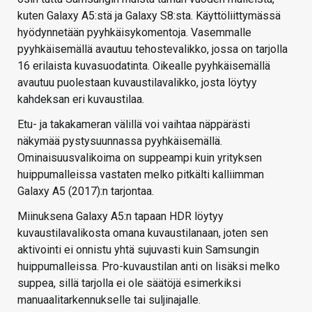
kuten Galaxy A5:stä ja Galaxy S8:sta. Käyttöliittymässä
hyödynnetään pyyhkäisykomentoja. Vasemmalle
pyyhkäisemällä avautuu tehostevalikko, jossa on tarjolla
16 erilaista kuvasuodatinta. Oikealle pyyhkäisemällä
avautuu puolestaan kuvaustilavalikko, josta löytyy
kahdeksan eri kuvaustilaa.
Etu- ja takakameran välillä voi vaihtaa näppärästi
näkymää pystysuunnassa pyyhkäisemällä.
Ominaisuusvalikoima on suppeampi kuin yrityksen
huippumalleissa vastaten melko pitkälti kalliimman
Galaxy A5 (2017):n tarjontaa.
Miinuksena Galaxy A5:n tapaan HDR löytyy
kuvaustilavalikosta omana kuvaustilanaan, joten sen
aktivointi ei onnistu yhtä sujuvasti kuin Samsungin
huippumalleissa. Pro-kuvaustilan anti on lisäksi melko
suppea, sillä tarjolla ei ole säätöjä esimerkiksi
manuaalitarkennukselle tai suljinajalle.