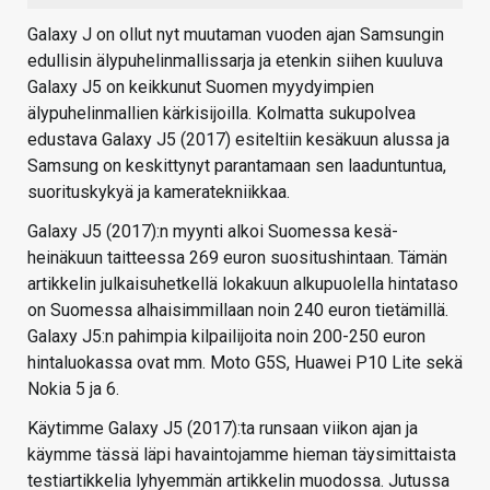
Galaxy J on ollut nyt muutaman vuoden ajan Samsungin
edullisin älypuhelinmallissarja ja etenkin siihen kuuluva
Galaxy J5 on keikkunut Suomen myydyimpien
älypuhelinmallien kärkisijoilla. Kolmatta sukupolvea
edustava Galaxy J5 (2017) esiteltiin kesäkuun alussa ja
Samsung on keskittynyt parantamaan sen laaduntuntua,
suorituskykyä ja kameratekniikkaa.
Galaxy J5 (2017):n myynti alkoi Suomessa kesä-
heinäkuun taitteessa 269 euron suositushintaan. Tämän
artikkelin julkaisuhetkellä lokakuun alkupuolella hintataso
on Suomessa alhaisimmillaan noin 240 euron tietämillä.
Galaxy J5:n pahimpia kilpailijoita noin 200-250 euron
hintaluokassa ovat mm. Moto G5S, Huawei P10 Lite sekä
Nokia 5 ja 6.
Käytimme Galaxy J5 (2017):ta runsaan viikon ajan ja
käymme tässä läpi havaintojamme hieman täysimittaista
testiartikkelia lyhyemmän artikkelin muodossa. Jutussa