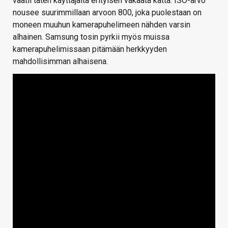
vaatii täten käyttäjältä erityisen vakaata kättä. ISO-arvo
nousee suurimmillaan arvoon 800, joka puolestaan on
moneen muuhun kamerapuhelimeen nähden varsin
alhainen. Samsung tosin pyrkii myös muissa
kamerapuhelimissaan pitämään herkkyyden
mahdollisimman alhaisena.