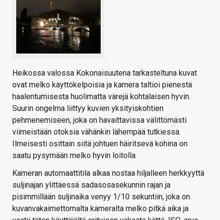
Heikossa valossa Kokonaisuutena tarkasteltuna kuvat
ovat melko käyttökelpoisia ja kamera taltioi pienestä
haalentumisesta huolimatta värejä kohtalaisen hyvin.
Suurin ongelma liittyy kuvien yksityiskohtien
pehmenemiseen, joka on havaittavissa välittömästi
viimeistään otoksia vähänkin lähempää tutkiessa.
Ilmeisesti osittain siitä johtuen häiritsevä kohina on
saatu pysymään melko hyvin loitolla.
Kameran automaattitila alkaa nostaa hiljalleen herkkyyttä
suljinajan ylittäessä sadasosasekunnin rajan ja
pisimmillään suljinaika venyy 1/10 sekuntiin, joka on
kuvanvakaimettomalta kameralta melko pitkä aika ja