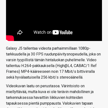
Galaxy J5 tallentaa videota parhaimmillaan 1080p-
tarkkuudella ja 30 FPS ruudunpäivitysnopeudella, joka on
varsin tyypillistä tämän hintaluokan puhelimelle. Video
tallentuu H.264-pakkauksella (High@L4, CABAC/1 Ref
Frames) MP4-kääreeseen noin 17 Mbit/s bittivirralla
sekä hyvälaatuisella 256 kbit/s stereoäänellä.
Videokuvan laatu on perustasoa. Värintoisto on
miellyttävää, mutta kuva ei ole terävin mahdollinen ja
tarkennuksessa havaittiin liikkuvien kohteiden
tapauksessa pientä pumppausta. Valokuvien tapaan