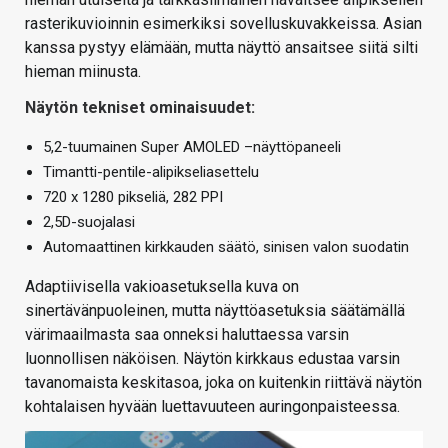
rasterikuvioinnin esimerkiksi sovelluskuvakkeissa. Asian
kanssa pystyy elämään, mutta näyttö ansaitsee siitä silti
hieman miinusta.
Näytön tekniset ominaisuudet:
5,2-tuumainen Super AMOLED –näyttöpaneeli
Timantti-pentile-alipikseliasettelu
720 x 1280 pikseliä, 282 PPI
2,5D-suojalasi
Automaattinen kirkkauden säätö, sinisen valon suodatin
Adaptiivisella vakioasetuksella kuva on
sinertävänpuoleinen, mutta näyttöasetuksia säätämällä
värimaailmasta saa onneksi haluttaessa varsin
luonnollisen näköisen. Näytön kirkkaus edustaa varsin
tavanomaista keskitasoa, joka on kuitenkin riittävä näytön
kohtalaisen hyvään luettavuuteen auringonpaisteessa.