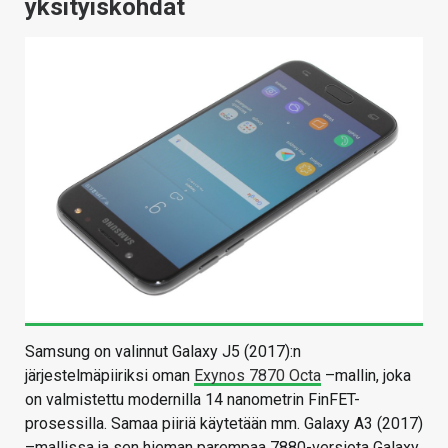
yksityiskohdat
Samsung on valinnut Galaxy J5 (2017):n
järjestelmäpiiriksi oman
Exynos 7870 Octa
–mallin, joka
on valmistettu modernilla 14 nanometrin FinFET-
prosessilla. Samaa piiriä käytetään mm. Galaxy A3 (2017)
–mallissa ja sen hieman parempaa 7880-versiota Galaxy