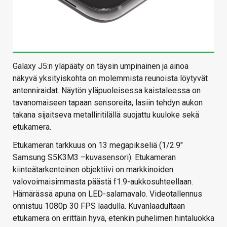
Galaxy J5:n yläpääty on täysin umpinainen ja ainoa
näkyvä yksityiskohta on molemmista reunoista löytyvät
antenniraidat. Näytön yläpuoleisessa kaistaleessa on
tavanomaiseen tapaan sensoreita, lasiin tehdyn aukon
takana sijaitseva metalliritilällä suojattu kuuloke sekä
etukamera.
Etukameran tarkkuus on 13 megapikseliä (1/2.9″
Samsung S5K3M3 –kuvasensori). Etukameran
kiinteätarkenteinen objektiivi on markkinoiden
valovoimaisimmasta päästä f1.9-aukkosuhteellaan.
Hämärässä apuna on LED-salamavalo. Videotallennus
onnistuu 1080p 30 FPS laadulla. Kuvanlaadultaan
etukamera on erittäin hyvä, etenkin puhelimen hintaluokka