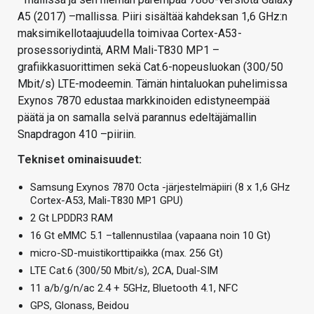
A5 (2017) –mallissa. Piiri sisältää kahdeksan 1,6 GHz:n
maksimikellotaajuudella toimivaa Cortex-A53-
prosessoriydintä, ARM Mali-T830 MP1 –
grafiikkasuorittimen sekä Cat.6-nopeusluokan (300/50
Mbit/s) LTE-modeemin. Tämän hintaluokan puhelimissa
Exynos 7870 edustaa markkinoiden edistyneempää
päätä ja on samalla selvä parannus edeltäjämallin
Snapdragon 410 –piiriin.
Tekniset ominaisuudet:
Samsung Exynos 7870 Octa -järjestelmäpiiri (8 x 1,6 GHz
Cortex-A53, Mali-T830 MP1 GPU)
2 Gt LPDDR3 RAM
16 Gt eMMC 5.1 –tallennustilaa (vapaana noin 10 Gt)
micro-SD-muistikorttipaikka (max. 256 Gt)
LTE Cat.6 (300/50 Mbit/s), 2CA, Dual-SIM
11 a/b/g/n/ac 2.4 + 5GHz, Bluetooth 4.1, NFC
GPS, Glonass, Beidou