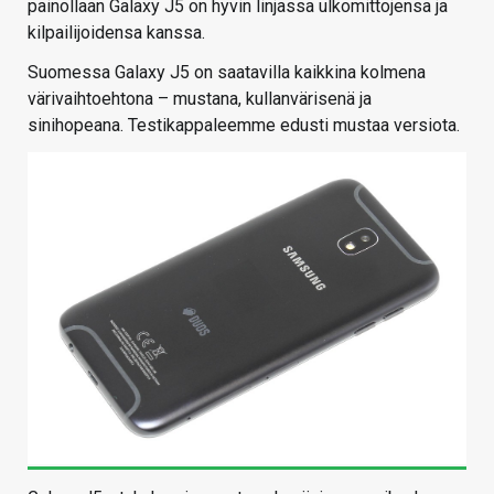
painollaan Galaxy J5 on hyvin linjassa ulkomittojensa ja
kilpailijoidensa kanssa.
Suomessa Galaxy J5 on saatavilla kaikkina kolmena
värivaihtoehtona – mustana, kullanvärisenä ja
sinihopeana. Testikappaleemme edusti mustaa versiota.