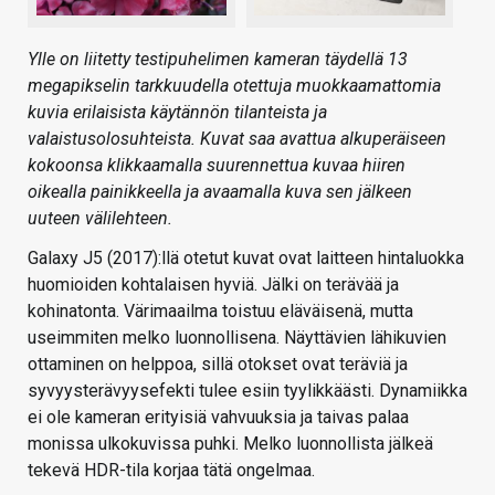
Ylle on liitetty testipuhelimen kameran täydellä 13
megapikselin tarkkuudella otettuja muokkaamattomia
kuvia erilaisista käytännön tilanteista ja
valaistusolosuhteista. Kuvat saa avattua alkuperäiseen
kokoonsa klikkaamalla suurennettua kuvaa hiiren
oikealla painikkeella ja avaamalla kuva sen jälkeen
uuteen välilehteen.
Galaxy J5 (2017):llä otetut kuvat ovat laitteen hintaluokka
huomioiden kohtalaisen hyviä. Jälki on terävää ja
kohinatonta. Värimaailma toistuu eläväisenä, mutta
useimmiten melko luonnollisena. Näyttävien lähikuvien
ottaminen on helppoa, sillä otokset ovat teräviä ja
syvyysterävyysefekti tulee esiin tyylikkäästi. Dynamiikka
ei ole kameran erityisiä vahvuuksia ja taivas palaa
monissa ulkokuvissa puhki. Melko luonnollista jälkeä
tekevä HDR-tila korjaa tätä ongelmaa.