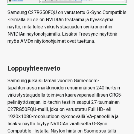
Samsung C27RG50FQU on varustettu G-Sync Compatible
-leimalla eli se on NVIDIAn testaama ja hyväksymä
näyttö, mitä tulee virkistystaajuuden synkronointiin
NVIDIAn näytönohjaimilla. Lisäksi Freesync-näyttönä
myös AMDn näytönohjaimet ovat tuettuna.
Loppuyhteenveto
Samsung julkaisi tämän vuoden Gamescom-
tapahtumassa markkinoiden ensimmäisen 240 hertsin
virkistystaajudella toimivan kaarevapaneelillisen CRG5-
pelinäyttösarjan. io-techin testiin saapui 27-tuumainen
C27RG50FQU-malli, joka on varustettu Full HD- eli
1920×1080-resoluutioon kykenevällä VA-paneelilla ja
lisäksi näyttö löytyy NVIDIAn viralliselta G-Sync
Compatible -listalta. Näytön hinta on Suomessa tällä