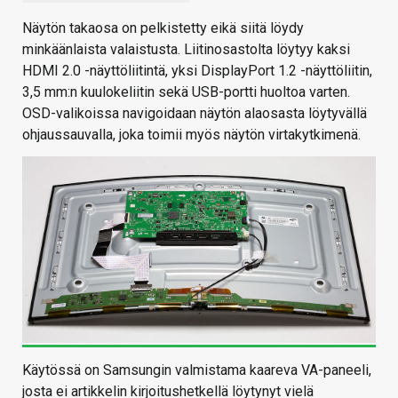
Näytön takaosa on pelkistetty eikä siitä löydy
minkäänlaista valaistusta. Liitinosastolta löytyy kaksi
HDMI 2.0 -näyttöliitintä, yksi DisplayPort 1.2 -näyttöliitin,
3,5 mm:n kuulokeliitin sekä USB-portti huoltoa varten.
OSD-valikoissa navigoidaan näytön alaosasta löytyvällä
ohjaussauvalla, joka toimii myös näytön virtakytkimenä.
Käytössä on Samsungin valmistama kaareva VA-paneeli,
josta ei artikkelin kirjoitushetkellä löytynyt vielä