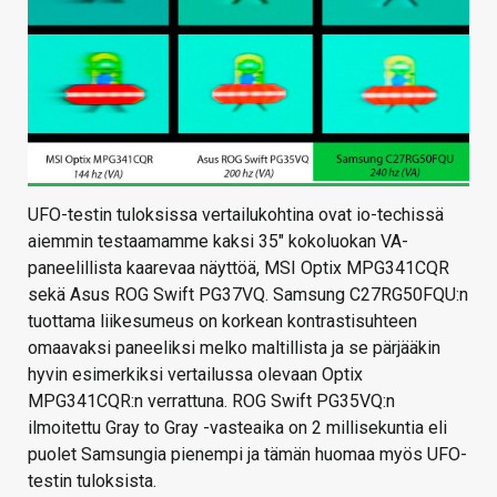
UFO-testin tuloksissa vertailukohtina ovat io-techissä
aiemmin testaamamme kaksi 35″ kokoluokan VA-
paneelillista kaarevaa näyttöä, MSI Optix MPG341CQR
sekä Asus ROG Swift PG37VQ. Samsung C27RG50FQU:n
tuottama liikesumeus on korkean kontrastisuhteen
omaavaksi paneeliksi melko maltillista ja se pärjääkin
hyvin esimerkiksi vertailussa olevaan Optix
MPG341CQR:n verrattuna. ROG Swift PG35VQ:n
ilmoitettu Gray to Gray -vasteaika on 2 millisekuntia eli
puolet Samsungia pienempi ja tämän huomaa myös UFO-
testin tuloksista.