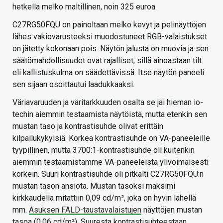
hetkellä melko maltillinen, noin 325 euroa.
C27RG50FQU on painoltaan melko kevyt ja pelinäyttöjen
lähes vakiovarusteeksi muodostuneet RGB-valaistukset
on jätetty kokonaan pois. Näytön jalusta on muovia ja sen
säätömahdollisuudet ovat rajalliset, sillä ainoastaan tilt
eli kallistuskulma on säädettävissä. Itse näytön paneeli
sen sijaan osoittautui laadukkaaksi.
Väriavaruuden ja väritarkkuuden osalta se jäi hieman io-
techin aiemmin testaamista näytöistä, mutta etenkin sen
mustan taso ja kontrastisuhde olivat erittäin
kilpailukykyisiä. Korkea kontrastisuhde on VA-paneeleille
tyypillinen, mutta 3700:1-kontrastisuhde oli kuitenkin
aiemmin testaamistamme VA-paneeleista ylivoimaisesti
korkein. Suuri kontrastisuhde oli pitkälti C27RG50FQU:n
mustan tason ansiota. Mustan tasoksi maksimi
kirkkaudella mitattiin 0,09 cd/m², joka on hyvin lähellä
mm.
Asuksen FALD-taustavalaistujen
näyttöjen mustan
tasoa (0,06 cd/m²). Suuresta kontrastisuhteestaan