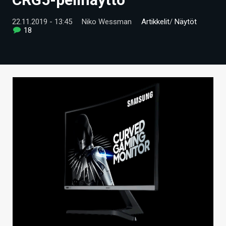
ARTIKKELIT
22.11.2019 - 13:45
Niko Wessman
Artikkelit
/
Näytöt
18
VIDEOT
TECHBBS
TIETOA
HINTA.FI
KAUPPA
VAIHDA TEEMA
HAKU