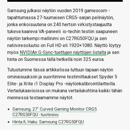
Samsung julkaisi näytön vuoden 2019 gamescom -
tapahtumassa 27-tuumaisen CRG5-sarjan pelinäytön,
jonka erikoisuutena on 240 hertsin virkistystaajuutta
tukeva kaareva VA-paneeli. io-techin testiin saapuneen
näytön tarkempi mallinimi on C27RG50FQU ja sen
natiiviresoluutio on Full HD eli 1920×1080. Näyttö löytyy
myös
NVIDIAn G-Sync-tuettujen näyttöjen listalta
ja sen
hinta on Suomessa tällä hetkellä noin 325 euroa.
Tutustumme tässä artikkelissa tuttuun tapaan näytön
ominaisuuksiin ja suoritimme testimittaukset Spyder 5
Elite- ja Xrite i1 Display Pro -näytönkalibrointilaitteilla.
Vertailukaavioissa on mukana vertailukohtina kaikki tähän
mennessä testaamamme näytöt.
Samsung, 27″ Curved Gaming Monitor CRG5
C27RG50FQU -tuotesivu
Hinta.fi, Haku: Samsung C27RG50FQU