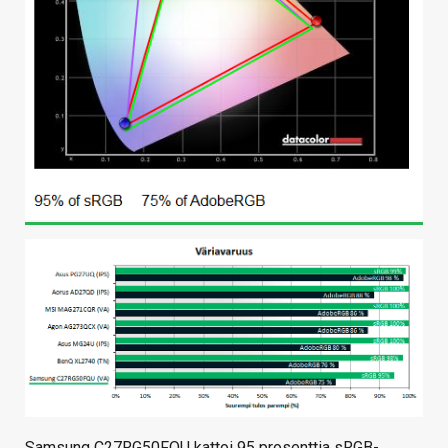
Samsung C27RG50FQU kattoi 95 prosenttia sRGB-