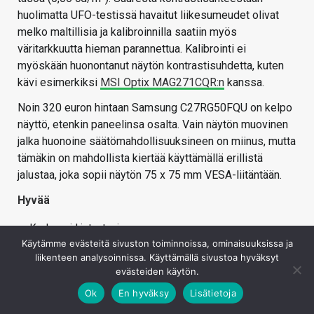
huolimatta UFO-testissä havaitut liikesumeudet olivat
melko maltillisia ja kalibroinnilla saatiin myös
väritarkkuutta hieman parannettua. Kalibrointi ei
myöskään huonontanut näytön kontrastisuhdetta, kuten
kävi esimerkiksi
MSI Optix MAG271CQR:n
kanssa.
Noin 320 euron hintaan Samsung C27RG50FQU on kelpo
näyttö, etenkin paneelinsa osalta. Vain näytön muovinen
jalka huonoine säätömahdollisuuksineen on miinus, mutta
tämäkin on mahdollista kiertää käyttämällä erillistä
jalustaa, joka sopii näytön 75 x 75 mm VESA-liitäntään.
Hyvää
Korkea virkistystaajuus
Käytämme evästeitä sivuston toiminnoissa, ominaisuuksissa ja
Erittäin musta musta
liikenteen analysoinnissa. Käyttämällä sivustoa hyväksyt
Adaptive-Sync toimi testatuissa peleissä GeForce- ja
evästeiden käytön.
Radeon-näytönohjaimilla
Ok
En hyväksy
Lisätietoja
Edullinen hinta