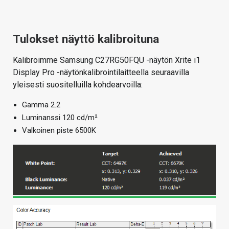
Tulokset näyttö kalibroituna
Kalibroimme Samsung C27RG50FQU -näytön Xrite i1
Display Pro -näytönkalibrointilaitteella seuraavilla
yleisesti suositelluilla kohdearvoilla:
Gamma 2.2
Luminanssi 120 cd/m²
Valkoinen piste 6500K