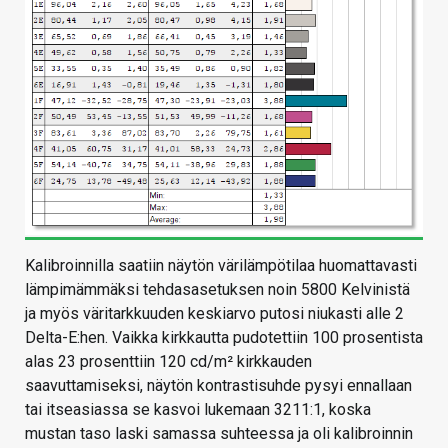
Kalibroinnilla saatiin näytön värilämpötilaa huomattavasti
lämpimämmäksi tehdasasetuksen noin 5800 Kelvinistä
ja myös väritarkkuuden keskiarvo putosi niukasti alle 2
Delta-E:hen. Vaikka kirkkautta pudotettiin 100 prosentista
alas 23 prosenttiin 120 cd/m² kirkkauden
saavuttamiseksi, näytön kontrastisuhde pysyi ennallaan
tai itseasiassa se kasvoi lukemaan 3211:1, koska
mustan taso laski samassa suhteessa ja oli kalibroinnin