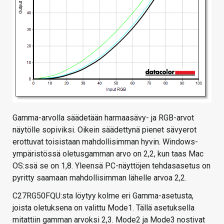
Gamma-arvolla säädetään harmaasävy- ja RGB-arvot
näytölle sopiviksi. Oikein säädettynä pienet sävyerot
erottuvat toisistaan mahdollisimman hyvin. Windows-
ympäristössä oletusgamman arvo on 2,2, kun taas Mac
OS:ssä se on 1,8. Yleensä PC-näyttöjen tehdasasetus on
pyritty saamaan mahdollisimman lähelle arvoa 2,2.
C27RG50FQU:sta löytyy kolme eri Gamma-asetusta,
joista oletuksena on valittu Mode1. Tällä asetuksella
mitattiin gamman arvoksi 2,3. Mode2 ja Mode3 nostivat