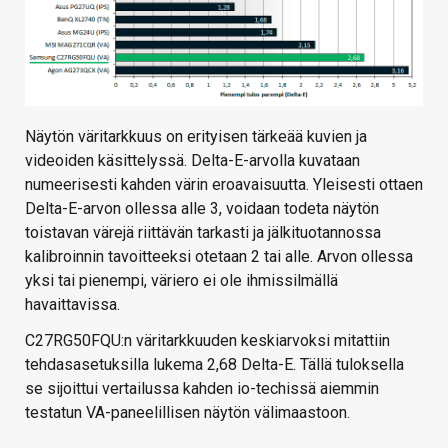
Näytön väritarkkuus on erityisen tärkeää kuvien ja
videoiden käsittelyssä. Delta-E-arvolla kuvataan
numeerisesti kahden värin eroavaisuutta. Yleisesti ottaen
Delta-E-arvon ollessa alle 3, voidaan todeta näytön
toistavan värejä riittävän tarkasti ja jälkituotannossa
kalibroinnin tavoitteeksi otetaan 2 tai alle. Arvon ollessa
yksi tai pienempi, väriero ei ole ihmissilmällä
havaittavissa.
C27RG50FQU:n väritarkkuuden keskiarvoksi mitattiin
tehdasasetuksilla lukema 2,68 Delta-E. Tällä tuloksella
se sijoittui vertailussa kahden io-techissä aiemmin
testatun VA-paneelillisen näytön välimaastoon.