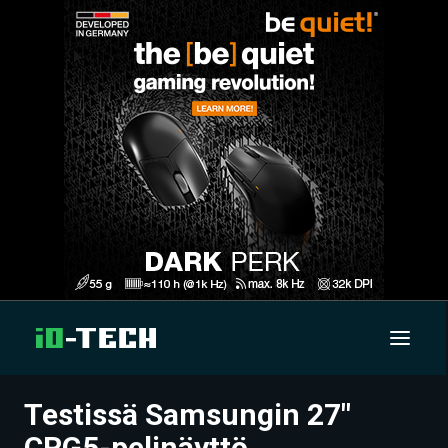
Testissä Samsungin 27″
UUTISET
CRG5-pelinäyttö