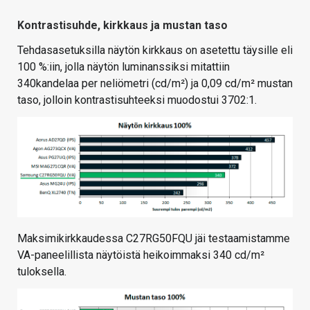
Kontrastisuhde, kirkkaus ja mustan taso
Tehdasasetuksilla näytön kirkkaus on asetettu täysille eli
100 %:iin, jolla näytön luminanssiksi mitattiin
340kandelaa per neliömetri (cd/m²) ja 0,09 cd/m² mustan
taso, jolloin kontrastisuhteeksi muodostui 3702:1.
Maksimikirkkaudessa C27RG50FQU jäi testaamistamme
VA-paneelillista näytöistä heikoimmaksi 340 cd/m²
tuloksella.