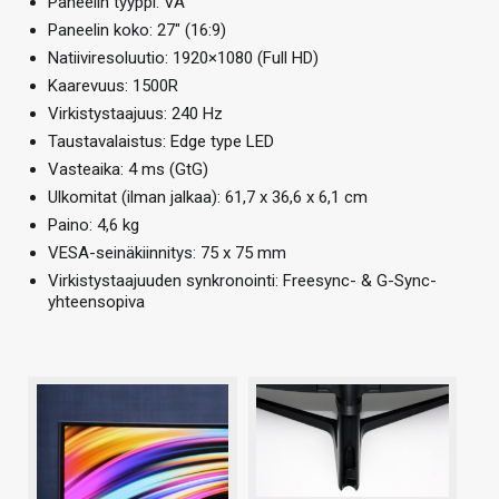
Paneelin tyyppi: VA
Paneelin koko: 27″ (16:9)
Natiiviresoluutio: 1920×1080 (Full HD)
Kaarevuus: 1500R
Virkistystaajuus: 240 Hz
Taustavalaistus: Edge type LED
Vasteaika: 4 ms (GtG)
Ulkomitat (ilman jalkaa): 61,7 x 36,6 x 6,1 cm
Paino: 4,6 kg
VESA-seinäkiinnitys: 75 x 75 mm
Virkistystaajuuden synkronointi: Freesync- & G-Sync-
yhteensopiva