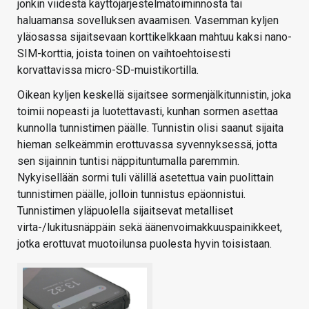
jonkin viidestä käyttöjärjestelmätoiminnosta tai
haluamansa sovelluksen avaamisen. Vasemman kyljen
yläosassa sijaitsevaan korttikelkkaan mahtuu kaksi nano-
SIM-korttia, joista toinen on vaihtoehtoisesti
korvattavissa micro-SD-muistikortilla.
Oikean kyljen keskellä sijaitsee sormenjälkitunnistin, joka
toimii nopeasti ja luotettavasti, kunhan sormen asettaa
kunnolla tunnistimen päälle. Tunnistin olisi saanut sijaita
hieman selkeämmin erottuvassa syvennyksessä, jotta
sen sijainnin tuntisi näppituntumalla paremmin.
Nykyisellään sormi tuli välillä asetettua vain puolittain
tunnistimen päälle, jolloin tunnistus epäonnistui.
Tunnistimen yläpuolella sijaitsevat metalliset
virta-/lukitusnäppäin sekä äänenvoimakkuuspainikkeet,
jotka erottuvat muotoilunsa puolesta hyvin toisistaan.