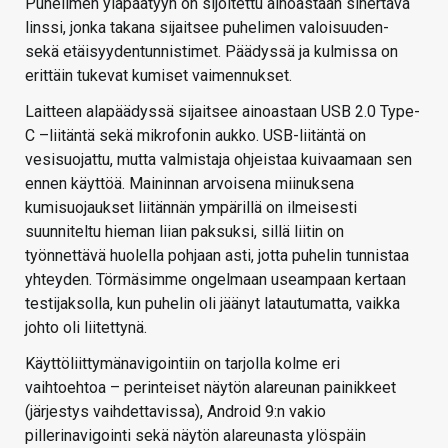
Puhelimen yläpäätyyn on sijoitettu ainoastaan sinertävä
linssi, jonka takana sijaitsee puhelimen valoisuuden-
sekä etäisyydentunnistimet. Päädyssä ja kulmissa on
erittäin tukevat kumiset vaimennukset.
Laitteen alapäädyssä sijaitsee ainoastaan USB 2.0 Type-
C –liitäntä sekä mikrofonin aukko. USB-liitäntä on
vesisuojattu, mutta valmistaja ohjeistaa kuivaamaan sen
ennen käyttöä. Maininnan arvoisena miinuksena
kumisuojaukset liitännän ympärillä on ilmeisesti
suunniteltu hieman liian paksuksi, sillä liitin on
työnnettävä huolella pohjaan asti, jotta puhelin tunnistaa
yhteyden. Törmäsimme ongelmaan useampaan kertaan
testijaksolla, kun puhelin oli jäänyt latautumatta, vaikka
johto oli liitettynä.
Käyttöliittymänavigointiin on tarjolla kolme eri
vaihtoehtoa – perinteiset näytön alareunan painikkeet
(järjestys vaihdettavissa), Android 9:n vakio
pillerinavigointi sekä näytön alareunasta ylöspäin