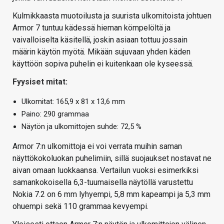
Kulmikkaasta muotoilusta ja suurista ulkomitoista johtuen
Armor 7 tuntuu kädessä hieman kömpelöltä ja
vaivalloiselta käsitellä, joskin asiaan tottuu jossain
määrin käytön myötä. Mikään sujuvaan yhden käden
käyttöön sopiva puhelin ei kuitenkaan ole kyseessä.
Fyysiset mitat:
Ulkomitat: 165,9 x 81 x 13,6 mm
Paino: 290 grammaa
Näytön ja ulkomittojen suhde: 72,5 %
Armor 7:n ulkomittoja ei voi verrata muihin saman
näyttökokoluokan puhelimiin, sillä suojaukset nostavat ne
aivan omaan luokkaansa. Vertailun vuoksi esimerkiksi
samankokoisella 6,3-tuumaisella näytöllä varustettu
Nokia 7.2 on 6 mm lyhyempi, 5,8 mm kapeampi ja 5,3 mm
ohuempi sekä 110 grammaa kevyempi.