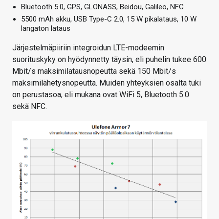
Bluetooth 5.0, GPS, GLONASS, Beidou, Galileo, NFC
5500 mAh akku, USB Type-C 2.0, 15 W pikalataus, 10 W
langaton lataus
Järjestelmäpiiriin integroidun LTE-modeemin
suorituskyky on hyödynnetty täysin, eli puhelin tukee 600
Mbit/s maksimilatausnopeutta sekä 150 Mbit/s
maksimilähetysnopeutta. Muiden yhteyksien osalta tuki
on perustasoa, eli mukana ovat WiFi 5, Bluetooth 5.0
sekä NFC.