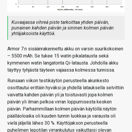
Kuvaajassa vihreä piste tarkoittaa yhden päivän,
punainen kahden päivän ja sininen kolmen päivän
yhtäjaksoista käyttöä.
Armor 7:n sisäänrakennettu akku on varsin suurikokoinen
– 5500 mAh. Se tukee 15 watin pikalatausta sekä
kymmenen watin langatonta Qi-latausta. Johdolla akku
täyttyy tyhjästä täyteen vajaassa kolmessa tunnissa.
Runsaan viikon testikäytön perusteella akunkesto
osoittautui erittäin hyväksi ja yhdellä latauksella selvittiin
vaivatta kahden päivän yli ja toistuvasti jopa kolmen
päivän yli ilman pelkoa virran loppumisesta kesken
päivän. Parhaimmillaan kolmen päivän käytöllä näytön
päälläoloaika oli kuuden tunnin luokkaa ja varausta oli
vielä jäljellä lähes 30 %. Käyttöjakson perusteella
puhelimen lepotilan virrankulutus vaikuttaisi olevan