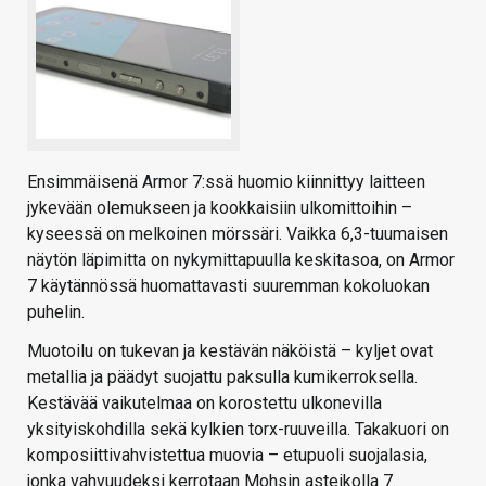
Ensimmäisenä Armor 7:ssä huomio kiinnittyy laitteen
jykevään olemukseen ja kookkaisiin ulkomittoihin –
kyseessä on melkoinen mörssäri. Vaikka 6,3-tuumaisen
näytön läpimitta on nykymittapuulla keskitasoa, on Armor
7 käytännössä huomattavasti suuremman kokoluokan
puhelin.
Muotoilu on tukevan ja kestävän näköistä – kyljet ovat
metallia ja päädyt suojattu paksulla kumikerroksella.
Kestävää vaikutelmaa on korostettu ulkonevilla
yksityiskohdilla sekä kylkien torx-ruuveilla. Takakuori on
komposiittivahvistettua muovia – etupuoli suojalasia,
jonka vahvuudeksi kerrotaan Mohsin asteikolla 7.