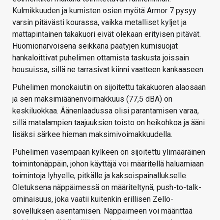
Kulmikkuuden ja kumisten osien myötä Armor 7 pysyy
varsin pitävästi kourassa, vaikka metalliset kyljet ja
mattapintainen takakuori eivät olekaan erityisen pitävät.
Huomionarvoisena seikkana päätyjen kumisuojat
hankaloittivat puhelimen ottamista taskusta joissain
housuissa, sillä ne tarrasivat kiinni vaatteen kankaaseen.
Puhelimen monokaiutin on sijoitettu takakuoren alaosaan
ja sen maksimiäänenvoimakkuus (77,5 dBA) on
keskiluokkaa. Äänenlaadussa olisi parantamisen varaa,
sillä matalampien taajuuksien toisto on heikohkoa ja ääni
lisäksi särkee hieman maksimivoimakkuudella.
Puhelimen vasempaan kylkeen on sijoitettu ylimääräinen
toimintonäppäin, johon käyttäjä voi määritellä haluamiaan
toimintoja lyhyelle, pitkälle ja kaksoispainallukselle.
Oletuksena näppäimessä on määriteltynä, push-to-talk-
ominaisuus, joka vaatii kuitenkin erillisen Zello-
sovelluksen asentamisen. Näppäimeen voi määrittää