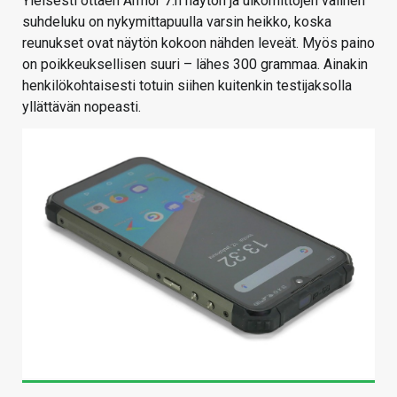
Yleisesti ottaen Armor 7:n näytön ja ulkomittojen välinen
suhdeluku on nykymittapuulla varsin heikko, koska
reunukset ovat näytön kokoon nähden leveät. Myös paino
on poikkeuksellisen suuri – lähes 300 grammaa. Ainakin
henkilökohtaisesti totuin siihen kuitenkin testijaksolla
yllättävän nopeasti.