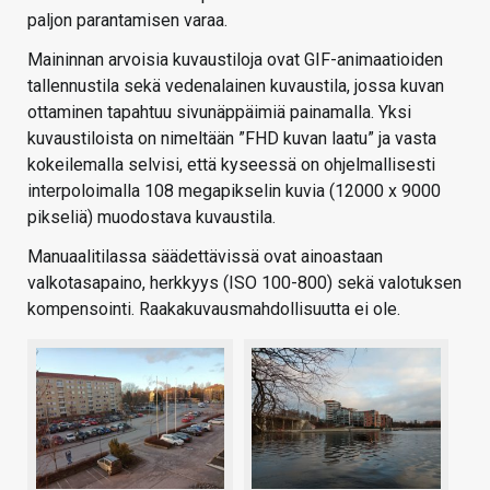
paljon parantamisen varaa.
Maininnan arvoisia kuvaustiloja ovat GIF-animaatioiden
tallennustila sekä vedenalainen kuvaustila, jossa kuvan
ottaminen tapahtuu sivunäppäimiä painamalla. Yksi
kuvaustiloista on nimeltään ”FHD kuvan laatu” ja vasta
kokeilemalla selvisi, että kyseessä on ohjelmallisesti
interpoloimalla 108 megapikselin kuvia (12000 x 9000
pikseliä) muodostava kuvaustila.
Manuaalitilassa säädettävissä ovat ainoastaan
valkotasapaino, herkkyys (ISO 100-800) sekä valotuksen
kompensointi. Raakakuvausmahdollisuutta ei ole.