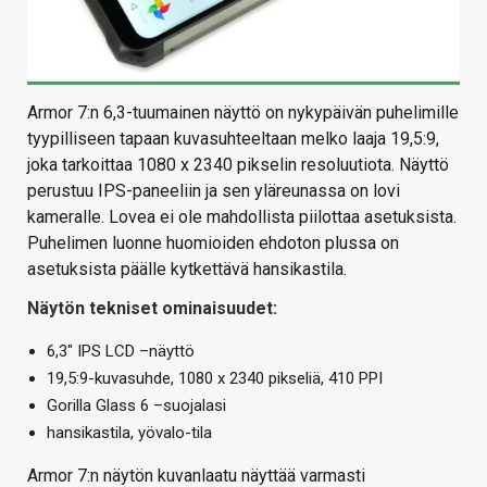
Armor 7:n 6,3-tuumainen näyttö on nykypäivän puhelimille
tyypilliseen tapaan kuvasuhteeltaan melko laaja 19,5:9,
joka tarkoittaa 1080 x 2340 pikselin resoluutiota. Näyttö
perustuu IPS-paneeliin ja sen yläreunassa on lovi
kameralle. Lovea ei ole mahdollista piilottaa asetuksista.
Puhelimen luonne huomioiden ehdoton plussa on
asetuksista päälle kytkettävä hansikastila.
Näytön tekniset ominaisuudet:
6,3″ IPS LCD –näyttö
19,5:9-kuvasuhde, 1080 x 2340 pikseliä, 410 PPI
Gorilla Glass 6 –suojalasi
hansikastila, yövalo-tila
Armor 7:n näytön kuvanlaatu näyttää varmasti