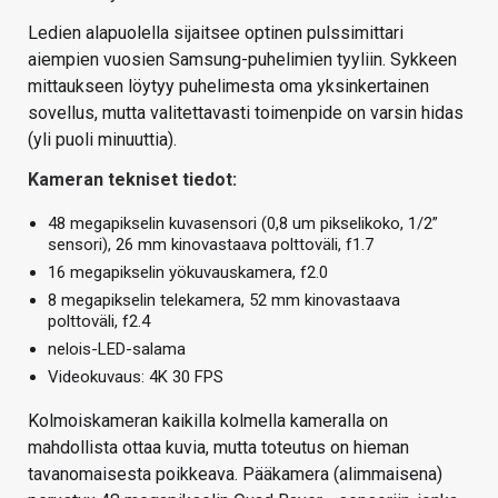
Ledien alapuolella sijaitsee optinen pulssimittari
aiempien vuosien Samsung-puhelimien tyyliin. Sykkeen
mittaukseen löytyy puhelimesta oma yksinkertainen
sovellus, mutta valitettavasti toimenpide on varsin hidas
(yli puoli minuuttia).
Kameran tekniset tiedot:
48 megapikselin kuvasensori (0,8 um pikselikoko, 1/2”
sensori), 26 mm kinovastaava polttoväli, f1.7
16 megapikselin yökuvauskamera, f2.0
8 megapikselin telekamera, 52 mm kinovastaava
polttoväli, f2.4
nelois-LED-salama
Videokuvaus: 4K 30 FPS
Kolmoiskameran kaikilla kolmella kameralla on
mahdollista ottaa kuvia, mutta toteutus on hieman
tavanomaisesta poikkeava. Pääkamera (alimmaisena)