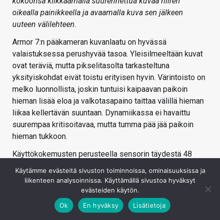
kokoonsa klikkaamalla suurennettua kuvaa hiiren
oikealla painikkeella ja avaamalla kuva sen jälkeen
uuteen välilehteen.
Armor 7:n pääkameran kuvanlaatu on hyvässä
valaistuksessa perushyvää tasoa. Yleisilmeeltään kuvat
ovat teräviä, mutta pikselitasolta tarkasteltuna
yksityiskohdat eivät toistu erityisen hyvin. Värintoisto on
melko luonnollista, joskin tuntuisi kaipaavan paikoin
hieman lisää eloa ja valkotasapaino taittaa välillä hieman
liikaa kellertävän suuntaan. Dynamiikassa ei havaittu
suurempaa kritisoitavaa, mutta tumma pää jää paikoin
hieman tukkoon.
Käyttökokemusten perusteella sensorin täydestä 48
megapikselin resoluutiosta ei ole juurikaan
Käytämme evästeitä sivuston toiminnoissa, ominaisuuksissa ja
kuvanlaadullista iloa 12 megapikselin otoksiin verrattuna.
liikenteen analysoinnissa. Käyttämällä sivustoa hyväksyt
Toisaalta havainto pätee myös toiseen suuntaan, eikä
evästeiden käytön.
esimerkiksi 12 megapikselin otosten dynamiikka ole
Ok
En hyväksy
Lisätietoja
havaittavasti 48 megapikselin kuvia parempaa, vaikka