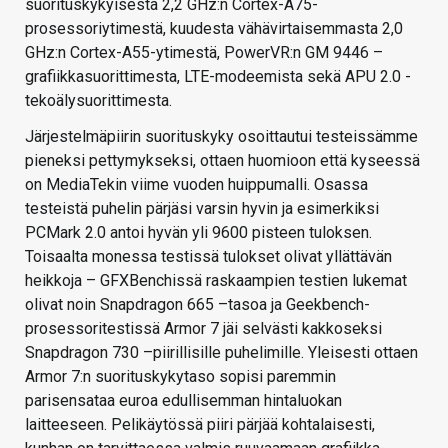
suorituskykyisestä 2,2 GHz:n Cortex-A75-
prosessoriytimestä, kuudesta vähävirtaisemmasta 2,0
GHz:n Cortex-A55-ytimestä, PowerVR:n GM 9446 –
grafiikkasuorittimesta, LTE-modeemista sekä APU 2.0 -
tekoälysuorittimesta.
Järjestelmäpiirin suorituskyky osoittautui testeissämme
pieneksi pettymykseksi, ottaen huomioon että kyseessä
on MediaTekin viime vuoden huippumalli. Osassa
testeistä puhelin pärjäsi varsin hyvin ja esimerkiksi
PCMark 2.0 antoi hyvän yli 9600 pisteen tuloksen.
Toisaalta monessa testissä tulokset olivat yllättävän
heikkoja – GFXBenchissä raskaampien testien lukemat
olivat noin Snapdragon 665 –tasoa ja Geekbench-
prosessoritestissä Armor 7 jäi selvästi kakkoseksi
Snapdragon 730 –piirillisille puhelimille. Yleisesti ottaen
Armor 7:n suorituskykytaso sopisi paremmin
parisensataa euroa edullisemman hintaluokan
laitteeseen. Pelikäytössä piiri pärjää kohtalaisesti,