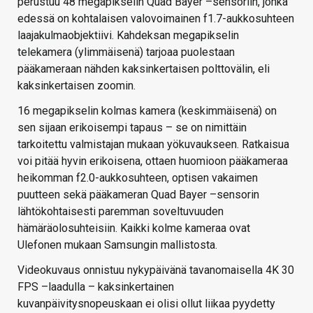
perustuu 48 megapikselin Quad Bayer –sensoriin, jonka
edessä on kohtalaisen valovoimainen f1.7-aukkosuhteen
laajakulmaobjektiivi. Kahdeksan megapikselin
telekamera (ylimmäisenä) tarjoaa puolestaan
pääkameraan nähden kaksinkertaisen polttovälin, eli
kaksinkertaisen zoomin.
16 megapikselin kolmas kamera (keskimmäisenä) on
sen sijaan erikoisempi tapaus – se on nimittäin
tarkoitettu valmistajan mukaan yökuvaukseen. Ratkaisua
voi pitää hyvin erikoisena, ottaen huomioon pääkameraa
heikomman f2.0-aukkosuhteen, optisen vakaimen
puutteen sekä pääkameran Quad Bayer –sensorin
lähtökohtaisesti paremman soveltuvuuden
hämäräolosuhteisiin. Kaikki kolme kameraa ovat
Ulefonen mukaan Samsungin mallistosta.
Videokuvaus onnistuu nykypäivänä tavanomaisella 4K 30
FPS –laadulla – kaksinkertainen
kuvanpäivitysnopeuskaan ei olisi ollut liikaa pyydetty