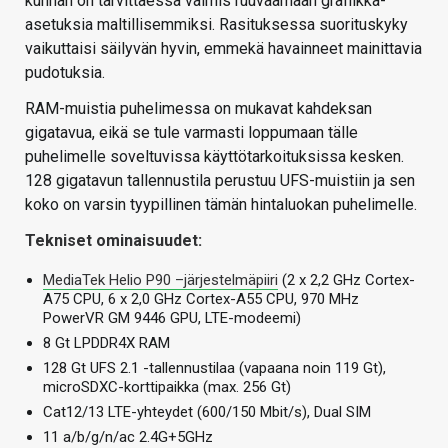
kunhan on tarvittaessa valmis ruuvaamaan grafiikka-
asetuksia maltillisemmiksi. Rasituksessa suorituskyky
vaikuttaisi säilyvän hyvin, emmekä havainneet mainittavia
pudotuksia.
RAM-muistia puhelimessa on mukavat kahdeksan
gigatavua, eikä se tule varmasti loppumaan tälle
puhelimelle soveltuvissa käyttötarkoituksissa kesken.
128 gigatavun tallennustila perustuu UFS-muistiin ja sen
koko on varsin tyypillinen tämän hintaluokan puhelimelle.
Tekniset ominaisuudet:
MediaTek Helio P90 –järjestelmäpiiri
(2 x 2,2 GHz Cortex-
A75 CPU, 6 x 2,0 GHz Cortex-A55 CPU, 970 MHz
PowerVR GM 9446 GPU, LTE-modeemi)
8 Gt LPDDR4X RAM
128 Gt UFS 2.1 -tallennustilaa (vapaana noin 119 Gt),
microSDXC-korttipaikka (max. 256 Gt)
Cat12/13 LTE-yhteydet (600/150 Mbit/s), Dual SIM
11 a/b/g/n/ac 2.4G+5GHz