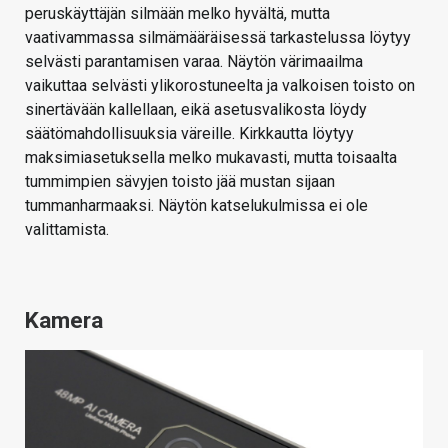
peruskäyttäjän silmään melko hyvältä, mutta
vaativammassa silmämääräisessä tarkastelussa löytyy
selvästi parantamisen varaa. Näytön värimaailma
vaikuttaa selvästi ylikorostuneelta ja valkoisen toisto on
sinertävään kallellaan, eikä asetusvalikosta löydy
säätömahdollisuuksia väreille. Kirkkautta löytyy
maksimiasetuksella melko mukavasti, mutta toisaalta
tummimpien sävyjen toisto jää mustan sijaan
tummanharmaaksi. Näytön katselukulmissa ei ole
valittamista.
Kamera