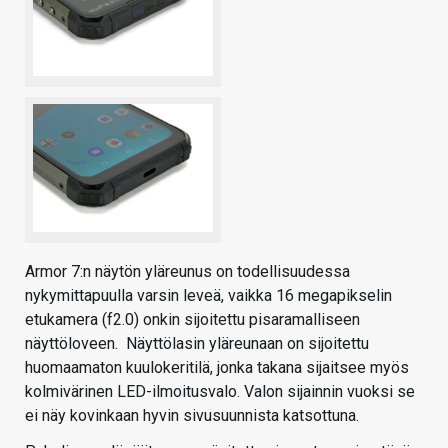
Armor 7:n näytön yläreunus on todellisuudessa
nykymittapuulla varsin leveä, vaikka 16 megapikselin
etukamera (f2.0) onkin sijoitettu pisaramalliseen
näyttöloveen. Näyttölasin yläreunaan on sijoitettu
huomaamaton kuulokeritilä, jonka takana sijaitsee myös
kolmivärinen LED-ilmoitusvalo. Valon sijainnin vuoksi se
ei näy kovinkaan hyvin sivusuunnista katsottuna.