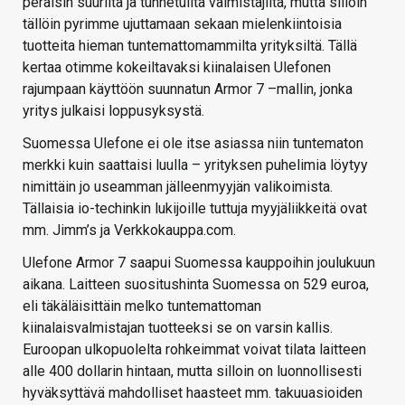
peräisin suurilta ja tunnetuilta valmistajilta, mutta silloin
tällöin pyrimme ujuttamaan sekaan mielenkiintoisia
tuotteita hieman tuntemattomammilta yrityksiltä. Tällä
kertaa otimme kokeiltavaksi kiinalaisen Ulefonen
rajumpaan käyttöön suunnatun Armor 7 –mallin, jonka
yritys julkaisi loppusyksystä.
Suomessa Ulefone ei ole itse asiassa niin tuntematon
merkki kuin saattaisi luulla – yrityksen puhelimia löytyy
nimittäin jo useamman jälleenmyyjän valikoimista.
Tällaisia io-techinkin lukijoille tuttuja myyjäliikkeitä ovat
mm. Jimm’s ja Verkkokauppa.com.
Ulefone Armor 7 saapui Suomessa kauppoihin joulukuun
aikana. Laitteen suositushinta Suomessa on 529 euroa,
eli täkäläisittäin melko tuntemattoman
kiinalaisvalmistajan tuotteeksi se on varsin kallis.
Euroopan ulkopuolelta rohkeimmat voivat tilata laitteen
alle 400 dollarin hintaan, mutta silloin on luonnollisesti
hyväksyttävä mahdolliset haasteet mm. takuuasioiden