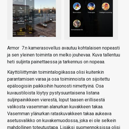
Armor 7:n kamerasovellus avautuu kohtalaisen nopeasti
ja sen yleinen toiminta on melko jouhevaa. Kuva tallentuu
heti suljinta painettaessa ja tarkennus on nopeaa.
Käyttöliittymän toimintalogiikassa olisi kuitenkin
parantamisen varaa ja osa toiminnoista on sijoitettu
epäloogisiin paikkoihin huonosti nimettyinä. Osa
kuvaustiloista löytyy pystysuuntaisena listana
suljinpainikkeen vierestä, loput taasen erillisestä
valikosta vasemman alanurkan kuvakkeen takaa.
Vasemman ylänurkan rataskuvakkeen takaa aukeava
asetusvalikko on kuvakemuodossa, joka ei ole selkein
mahdollinen toteutustapa. Lisäksi suomennoksissa olisi