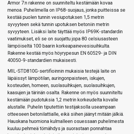
Armor 7:n rakenne on suunniteltu kestämään kovaa
menoa. Puhelimella on IP68-suojaus, jonka puitteissa se
kestää puolen tunnin vesiupotuksen 1,5 metrin
syvyyteen sekä tunnin upotuksen betoniin metrin
syvyyteen. Lisäksi laite täyttää myös IP69K-standardin
vaatimukset, eli se on suojattu jopa 80 celsiusasteen
lämpöiseltä 100 baarin korkeapainevesisuihkulta.
Rakenne kestää myös höyrypesun EN 60529- ja DIN
40050-9-standardien mukaisesti.
MIL-STD810G-sertifioinnin mukaisia testejä laite on
läpäissyt lämpötilan, auringonpaisteen, iskujen,
kosteuden, homeen, suolasuihkujen, suolasuihkujen,
kaasujen ja tärinän osalta. Rakenne on myös suunniteltu
kestämään pudotuksia 1,2 metrin korkeudelta kovalle
alustalle. Puhelin tiputettiin testijaksolla useampaan
otteeseen betonilattialle, eikä siihen jäänyt mitään jälkiä.
Hauskana huomiona kulmalleen osuessaan puhelimesta
kuuluu pehmeä tömähdys ja suorastaan ponnahtaa