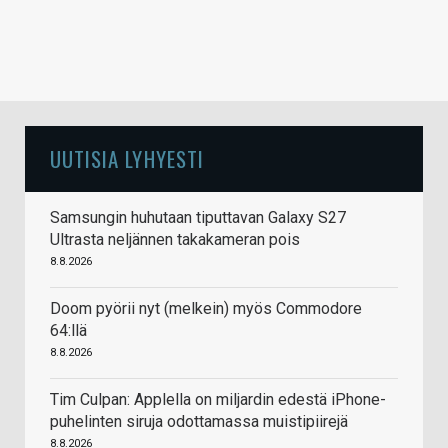
UUTISIA LYHYESTI
Samsungin huhutaan tiputtavan Galaxy S27
Ultrasta neljännen takakameran pois
8.8.2026
Doom pyörii nyt (melkein) myös Commodore
64:llä
8.8.2026
Tim Culpan: Applella on miljardin edestä iPhone-
puhelinten siruja odottamassa muistipiirejä
8.8.2026