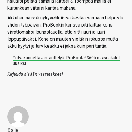
haluaisi pelata samalla laitteella. Isompaa mallia ei
kuitenkaan viitsisi kantaa mukana.
Akkuhan näissä nykyvehkäissä kestää varmaan helpostu
yhden työpäivän. ProBookin kanssa piti laittaa kone
virrattomaksi lounastauolla, että riitti juuri ja juuri
loppupäiväksi. Kone on muuten vieläkin iskussa mutta
akku hyytyi ja tarvikeakku ei jaksa kuin pari tuntia.
Yrityskannettavan virittelyä: ProBook 6360b:n sisuskalut
uusiksi
Kirjaudu sisään vastataksesi
Colle