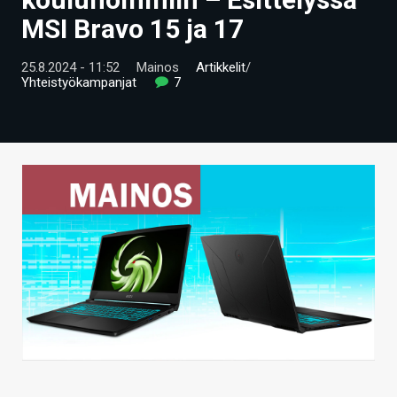
ARTIKKELIT
MSI Bravo 15 ja 17
VIDEOT
25.8.2024 - 11:52
Mainos
Artikkelit
/
Yhteistyökampanjat
7
TECHBBS
TIETOA
HINTA.FI
KAUPPA
VAIHDA TEEMA
HAKU