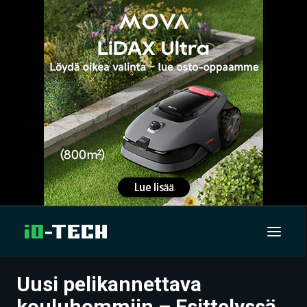
Uusi pelikannettava
UUTISET
kouluhommiin – Esittelyssä