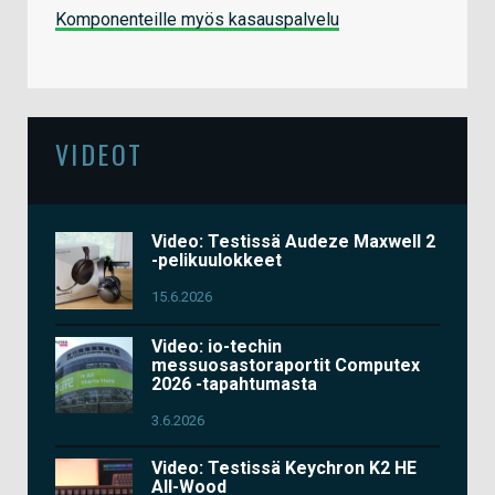
Komponenteille myös kasauspalvelu
VIDEOT
Video: Testissä Audeze Maxwell 2
-pelikuulokkeet
15.6.2026
Video: io-techin
messuosastoraportit Computex
2026 -tapahtumasta
3.6.2026
Video: Testissä Keychron K2 HE
All-Wood