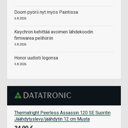
Doom pyörii nyt myös Paintissa
6.8.2026
Keychron kehittää avoimen lähdekoodin
firmwarea pelihiiriin
5.8.2026
Honor uudisti logonsa
5.8.2026
Thermalright Peerless Assassin 120 SE Suoritin
Jäähdytyslevy/jäähdytin 12 cm Musta