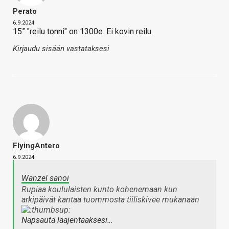
Perato
6.9.2024
15” "reilu tonni" on 1300e. Ei kovin reilu.
Kirjaudu sisään vastataksesi
FlyingAntero
6.9.2024
Wanzel sanoi
Rupiaa koululaisten kunto kohenemaan kun
arkipäivät kantaa tuommosta tiiliskivee mukanaan
Napsauta laajentaaksesi…