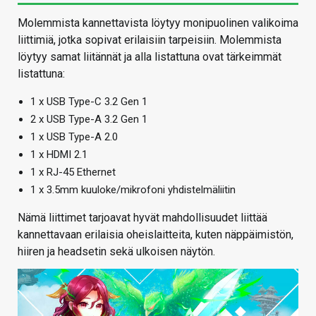
Molemmista kannettavista löytyy monipuolinen valikoima
liittimiä, jotka sopivat erilaisiin tarpeisiin. Molemmista
löytyy samat liitännät ja alla listattuna ovat tärkeimmät
listattuna:
1 x USB Type-C 3.2 Gen 1
2 x USB Type-A 3.2 Gen 1
1 x USB Type-A 2.0
1 x HDMI 2.1
1 x RJ-45 Ethernet
1 x 3.5mm kuuloke/mikrofoni yhdistelmäliitin
Nämä liittimet tarjoavat hyvät mahdollisuudet liittää
kannettavaan erilaisia oheislaitteita, kuten näppäimistön,
hiiren ja headsetin sekä ulkoisen näytön.