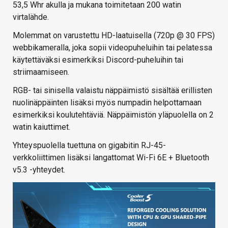
53,5 Whr akulla ja mukana toimitetaan 200 watin
virtalähde.
Molemmat on varustettu HD-laatuisella (720p @ 30 FPS)
webbikameralla, joka sopii videopuheluihin tai pelatessa
käytettäväksi esimerkiksi Discord-puheluihin tai
striimaamiseen.
RGB- tai sinisella valaistu näppäimistö sisältää erillisten
nuolinäppäinten lisäksi myös numpadin helpottamaan
esimerkiksi koulutehtäviä. Näppäimistön yläpuolella on 2
watin kaiuttimet.
Yhteyspuolella tuettuna on gigabitin RJ-45-
verkkoliittimen lisäksi langattomat Wi-Fi 6E + Bluetooth
v5.3 -yhteydet.