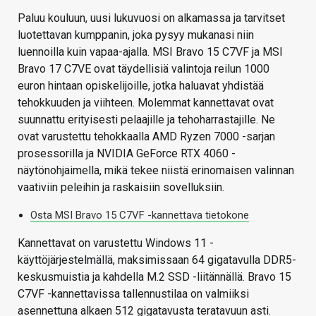
Paluu kouluun, uusi lukuvuosi on alkamassa ja tarvitset
luotettavan kumppanin, joka pysyy mukanasi niin
luennoilla kuin vapaa-ajalla. MSI Bravo 15 C7VF ja MSI
Bravo 17 C7VE ovat täydellisiä valintoja reilun 1000
euron hintaan opiskelijoille, jotka haluavat yhdistää
tehokkuuden ja viihteen. Molemmat kannettavat ovat
suunnattu erityisesti pelaajille ja tehoharrastajille. Ne
ovat varustettu tehokkaalla AMD Ryzen 7000 -sarjan
prosessorilla ja NVIDIA GeForce RTX 4060 -
näytönohjaimella, mikä tekee niistä erinomaisen valinnan
vaativiin peleihin ja raskaisiin sovelluksiin.
Osta MSI Bravo 15 C7VF -kannettava tietokone
Kannettavat on varustettu Windows 11 -
käyttöjärjestelmällä, maksimissaan 64 gigatavulla DDR5-
keskusmuistia ja kahdella M.2 SSD -liitännällä. Bravo 15
C7VF -kannettavissa tallennustilaa on valmiiksi
asennettuna alkaen 512 gigatavusta teratavuun asti.