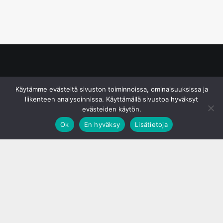
© S&J Media Oy
Käytämme evästeitä sivuston toiminnoissa, ominaisuuksissa ja
liikenteen analysoinnissa. Käyttämällä sivustoa hyväksyt
evästeiden käytön.
Ok
En hyväksy
Lisätietoja
;