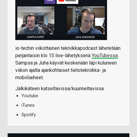
io-techin viikottainen tekniikkapodcast lähetetään
perjantaisin klo 15 live-lähetyksenä
YouTubessa
.
Sampsa ja Juha käyvät keskenään läpi kuluneen
viikon ajalta ajankohtaiset tietotekniikka- ja
mobiiliaiheet.
Jälkikäteen katseltavissa/kuunneltavissa:
Youtube
iTunes
Spotify