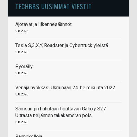
TECHBBS UUSIMMAT VIESTIT
Ajotavat ja liikennesäännöt
9.8.2026
Tesla S,3,X,Y, Roadster ja Cybertruck yleistä
9.8.2026
Pyöräily
9.8.2026
Venäjä hyökkäsi Ukrainaan 24. helmikuuta 2022
8.8.2026
Samsungin huhutaan tiputtavan Galaxy S27
Ultrasta neljännen takakameran pois
8.8.2026
Rannekelloja