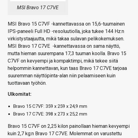
MSI Bravo 17 C7VE
MSI Bravo 15 C7VF -kannettavassa on 15,6-tuumainen
IPS-paneeli Full HD -resoluutiolla, joka tukee 144 Hz:n
virkistystaajuutta, mikä takaa sulavan pelikokemuksen.
MSI Bravo 17 C7VE -kannettavassa on sama näyttö,
mutta hieman suurempana 17,3 tuuman koolla. Bravo 15
C7VF on kevyempi ja kompaktimpi, mikä tekee siitä
helpommin kannettavan, kun taas Bravo 17 C7VE tarjoaa
suuremman näyttöpinta-alan niin pelaamiseen kuin
tuottavaan työhön.
Ulkomitat:
Bravo 15 C7VF: 359 x 259 x 24,9 mm
Bravo 17 C7VE: 398 x 273 x 25,2 mm
Bravo 15 C7VF on 2,25 kilon painollaan hieman kevyempi
kuin 2,7 kg:n Bravo 17 C7VE. Molemmat on varustettu