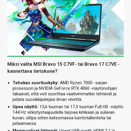
Miksi valita MSI Bravo 15 C7VF- tai Bravo 17 C7VE -
kannettava tietokone?
Tehokas suorituskyky:
AMD Ryzen 7000 -sarjan
prosessori ja NVIDIA GeForce RTX 4060 -näytönohjain
takaavat, että voit suorittaa vaativimmatkin tehtävät ja
pelata suosikkipelejäsi ilman viivettä.
Upea näyttö:
15,6 tuuman tai 17,3 tuuman Full HD -näyttö
144 Hz virkistystaajuudella tarjoaa kirkkaan ja sulavan
kuvan, olitpa sitten katsomassa luentotallenteita tai
pelaamassa.
Monipuoliset liitännät:
Useat USB-portit, HDMI 2.1 ja