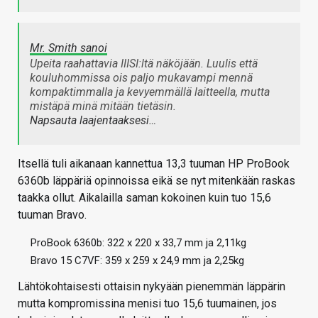
Mr. Smith sanoi
Upeita raahattavia IIISI:ltä näköjään. Luulis että
kouluhommissa ois paljo mukavampi mennä
kompaktimmalla ja kevyemmällä laitteella, mutta
mistäpä minä mitään tietäsin.
Napsauta laajentaaksesi…
Itsellä tuli aikanaan kannettua 13,3 tuuman HP ProBook
6360b läppäriä opinnoissa eikä se nyt mitenkään raskas
taakka ollut. Aikalailla saman kokoinen kuin tuo 15,6
tuuman Bravo.
ProBook 6360b: 322 x 220 x 33,7 mm ja 2,11kg
Bravo 15 C7VF: 359 x 259 x 24,9 mm ja 2,25kg
Lähtökohtaisesti ottaisin nykyään pienemmän läppärin
mutta kompromissina menisi tuo 15,6 tuumainen, jos