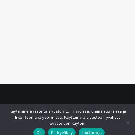
© S&J Media Oy
Käytämme evästeitä sivuston toiminnoissa, ominaisuuksissa ja
liikenteen analysoinnissa. Käyttämällä sivustoa hyväksyt
evästeiden käytön.
Ok
En hyväksy
Lisätietoja