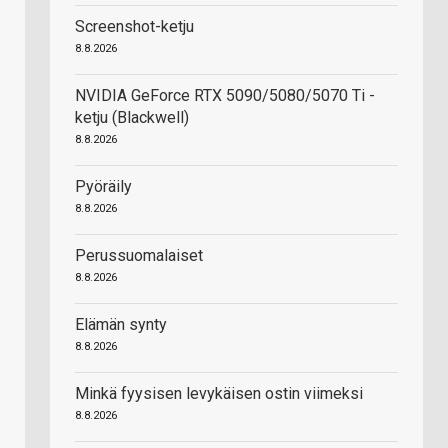
Screenshot-ketju
8.8.2026
NVIDIA GeForce RTX 5090/5080/5070 Ti -
ketju (Blackwell)
8.8.2026
Pyöräily
8.8.2026
Perussuomalaiset
8.8.2026
Elämän synty
8.8.2026
Minkä fyysisen levykäisen ostin viimeksi
8.8.2026