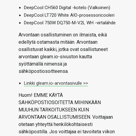
DeepCool CH560 Digital -kotelo (Valkoinen)
DeepCool LT720 White AIO-prosessoricooleri
DeepCool 750W DQ750-M-V2L WH -virtalähde
Arvontaan osallistuminen on ilmaista, eikä
edellytä ostamasta mitään. Arvontaan
osallistuvat kaikki, jotka ovat osallistuneet
arvontaan gleam.io-sivuston kautta
syöttämällä nimensä ja
sähköpostiosoitteensa.
Linkki gleam.io-arvontasivulle >>
Huom! EMME KÄYTÄ
SÄHKÖPOSTIOSOITETTA MIHINKÄÄN
MUUHUN TARKOITUKSEEN KUIN
ARVONTAAN OSALLISTUMISEEN. Voittajaan
otetaan yhteyttä henkilökohtaisesti
sähköpostilla. Jos voittajaa ei tavoiteta viikon