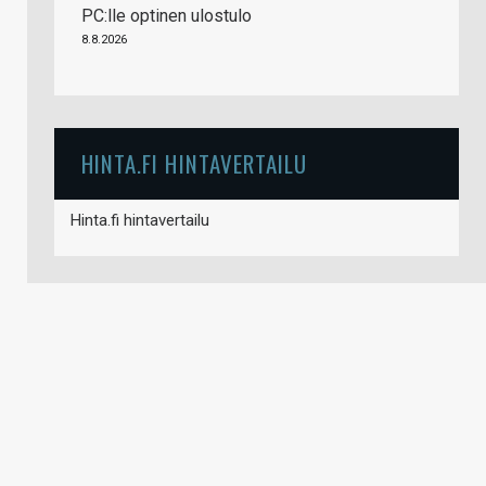
PC:lle optinen ulostulo
8.8.2026
HINTA.FI HINTAVERTAILU
Hinta.fi hintavertailu