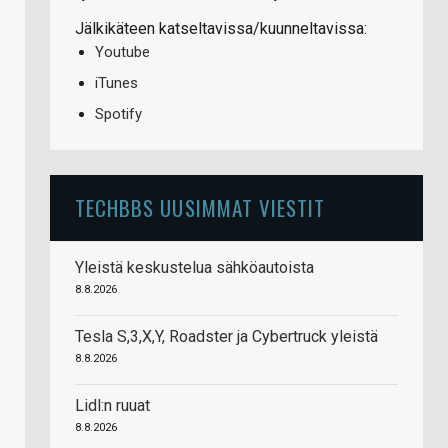
Jälkikäteen katseltavissa/kuunneltavissa:
Youtube
iTunes
Spotify
TECHBBS UUSIMMAT VIESTIT
Yleistä keskustelua sähköautoista
8.8.2026
Tesla S,3,X,Y, Roadster ja Cybertruck yleistä
8.8.2026
Lidl:n ruuat
8.8.2026