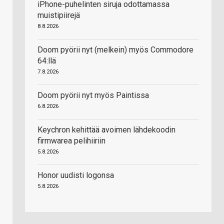
iPhone-puhelinten siruja odottamassa
muistipiirejä
8.8.2026
Doom pyörii nyt (melkein) myös Commodore
64:llä
7.8.2026
Doom pyörii nyt myös Paintissa
6.8.2026
Keychron kehittää avoimen lähdekoodin
firmwarea pelihiiriin
5.8.2026
Honor uudisti logonsa
5.8.2026