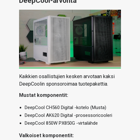
DeepCool-arvonta
ARTIKKELIT
VIDEOT
TECHBBS
TIETOA
HINTA.FI
KAUPPA
Kaikkien osallistujien kesken arvotaan kaksi
DeepCoolin sponsoroimaa tuotepakettia.
VAIHDA TEEMA
Mustat komponentit:
DeepCool CH560 Digital -kotelo (Musta)
DeepCool AK620 Digital -prosessoricooleri
HAKU
DeepCool 850W PX850G -virtalähde
Valkoiset komponentit: