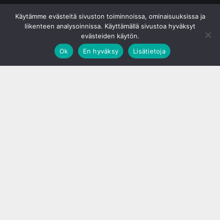
© S&J Media Oy
Käytämme evästeitä sivuston toiminnoissa, ominaisuuksissa ja
liikenteen analysoinnissa. Käyttämällä sivustoa hyväksyt
evästeiden käytön.
Ok
En hyväksy
Lisätietoja
;