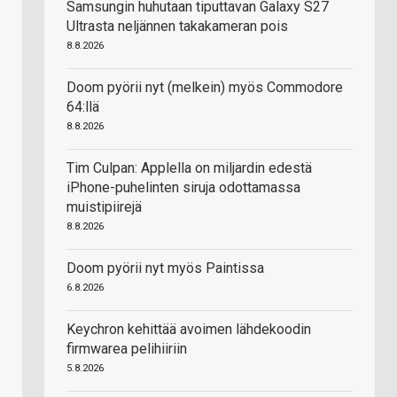
Samsungin huhutaan tiputtavan Galaxy S27
Ultrasta neljännen takakameran pois
8.8.2026
Doom pyörii nyt (melkein) myös Commodore
64:llä
8.8.2026
Tim Culpan: Applella on miljardin edestä
iPhone-puhelinten siruja odottamassa
muistipiirejä
8.8.2026
Doom pyörii nyt myös Paintissa
6.8.2026
Keychron kehittää avoimen lähdekoodin
firmwarea pelihiiriin
5.8.2026