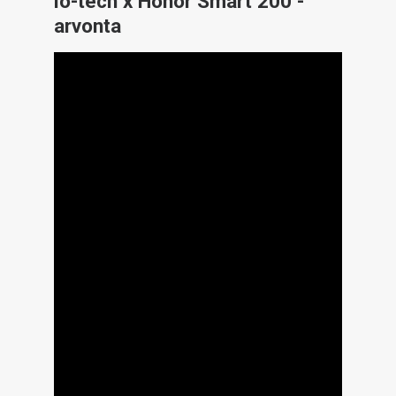
io-tech x Honor Smart 200 -
ARTIKKELIT
arvonta
VIDEOT
TECHBBS
TIETOA
HINTA.FI
KAUPPA
VAIHDA TEEMA
HAKU