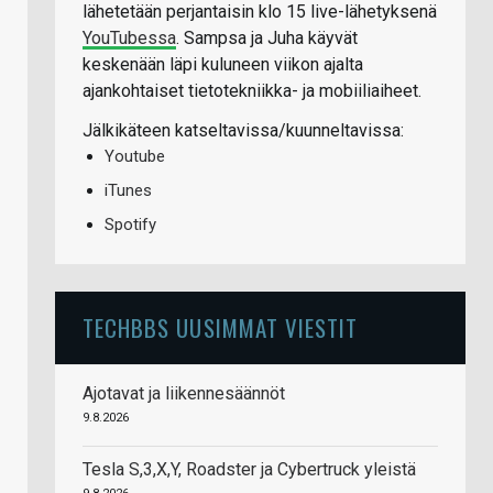
lähetetään perjantaisin klo 15 live-lähetyksenä
YouTubessa
. Sampsa ja Juha käyvät
keskenään läpi kuluneen viikon ajalta
ajankohtaiset tietotekniikka- ja mobiiliaiheet.
Jälkikäteen katseltavissa/kuunneltavissa:
Youtube
iTunes
Spotify
TECHBBS UUSIMMAT VIESTIT
Ajotavat ja liikennesäännöt
9.8.2026
Tesla S,3,X,Y, Roadster ja Cybertruck yleistä