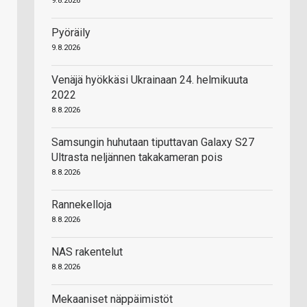
9.8.2026
Pyöräily
9.8.2026
Venäjä hyökkäsi Ukrainaan 24. helmikuuta
2022
8.8.2026
Samsungin huhutaan tiputtavan Galaxy S27
Ultrasta neljännen takakameran pois
8.8.2026
Rannekelloja
8.8.2026
NAS rakentelut
8.8.2026
Mekaaniset näppäimistöt