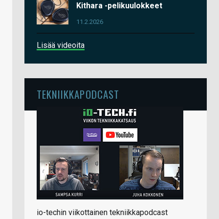
Kithara -pelikuulokkeet
11.2.2026
Lisää videoita
TEKNIIKKAPODCAST
io-techin viikottainen tekniikkapodcast