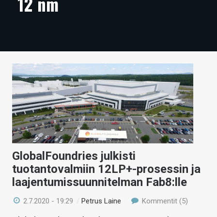
12 nm
ARTIKKELIT
VIDEOT
TECHBBS
TIETOA
HINTA.FI
KAUPPA
VAIHDA TEEMA
GlobalFoundries julkisti
tuotantovalmiin 12LP+-prosessin ja
laajentumissuunnitelman Fab8:lle
HAKU
2.7.2020 - 19:29
/
Petrus Laine
Kommentit (5)