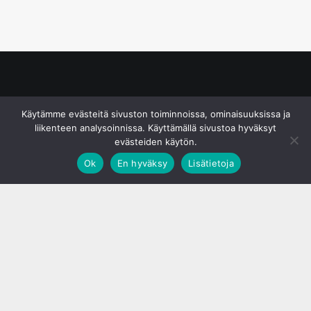
© S&J Media Oy
Käytämme evästeitä sivuston toiminnoissa, ominaisuuksissa ja
liikenteen analysoinnissa. Käyttämällä sivustoa hyväksyt
evästeiden käytön.
Ok
En hyväksy
Lisätietoja
;