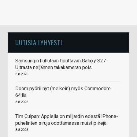
UUTISIA LYHYESTI
Samsungin huhutaan tiputtavan Galaxy S27
Ultrasta neljännen takakameran pois
8.8.2026
Doom pyörii nyt (melkein) myös Commodore
64:llä
8.8.2026
Tim Culpan: Applella on miljardin edestä iPhone-
puhelinten siruja odottamassa muistipiirejä
8.8.2026