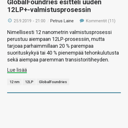
GlobalFoundries esitteli uuden
12LP+-valmistusprosessin
25.9.2019 - 21:00
/
Petrus Laine
Kommentit (11)
Nimellisesti 12 nanometrin valmistusprosessi
perustuu aiempaan 12LP-prosessiin, mutta
tarjoaa parhaimmillaan 20 % parempaa
suorituskykyä tai 40 % pienempää tehonkulutusta
sekä aiempaa paremman transistoritiheyden.
Lue lisää
12 nm
12LP
GlobalFoundries