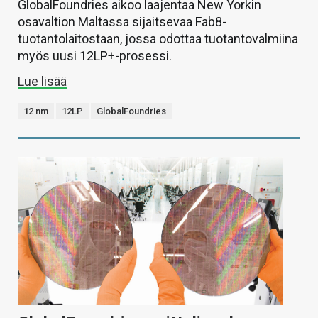
GlobalFoundries aikoo laajentaa New Yorkin
osavaltion Maltassa sijaitsevaa Fab8-
tuotantolaitostaan, jossa odottaa tuotantovalmiina
myös uusi 12LP+-prosessi.
Lue lisää
12 nm
12LP
GlobalFoundries