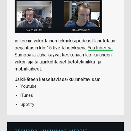
io-techin viikottainen tekniikkapodcast lähetetään
perjantaisin klo 15 live-lähetyksenä
YouTubessa
.
Sampsa ja Juha käyvät keskenään läpi kuluneen
viikon ajalta ajankohtaiset tietotekniikka- ja
mobiiliaiheet.
Jälkikäteen katseltavissa/kuunneltavissa:
Youtube
iTunes
Spotify