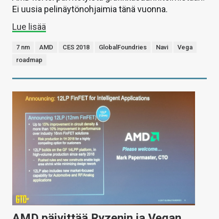
Ei uusia pelinäytönohjaimia tänä vuonna.
Lue lisää
7 nm
AMD
CES 2018
GlobalFoundries
Navi
Vega
roadmap
AMD päivittää Ryzenin ja Vegan