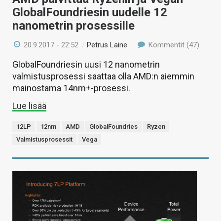
GlobalFoundriesin uudelle 12
nanometrin prosessille
20.9.2017 - 22:52
/
Petrus Laine
Kommentit (47)
GlobalFoundriesin uusi 12 nanometrin
valmistusprosessi saattaa olla AMD:n aiemmin
mainostama 14nm+-prosessi.
Lue lisää
12LP
12nm
AMD
GlobalFoundries
Ryzen
Valmistusprosessit
Vega