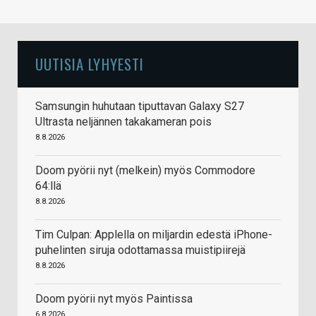
UUTISIA LYHYESTI
Samsungin huhutaan tiputtavan Galaxy S27
Ultrasta neljännen takakameran pois
8.8.2026
Doom pyörii nyt (melkein) myös Commodore
64:llä
8.8.2026
Tim Culpan: Applella on miljardin edestä iPhone-
puhelinten siruja odottamassa muistipiirejä
8.8.2026
Doom pyörii nyt myös Paintissa
6.8.2026