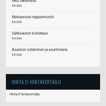
NAS rakentelut
8.8.2026
Mekaaniset näppäimistöt
8.8.2026
Sähköauton kotilataus
8.8.2026
Asunnon ostaminen ja asuntolaina
8.8.2026
HINTA.FI HINTAVERTAILU
Hinta.fi hintavertailu