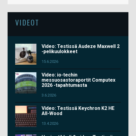
VIDEOT
Video: Testissä Audeze Maxwell 2
-pelikuulokkeet
15.6.2026
Video: io-techin
messuosastoraportit Computex
2026 -tapahtumasta
3.6.2026
Video: Testissä Keychron K2 HE
All-Wood
13.4.2026