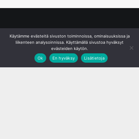
© S&J Media Oy
Käytämme evästeitä sivuston toiminnoissa, ominaisuuksissa ja
liikenteen analysoinnissa. Käyttämällä sivustoa hyväksyt
evästeiden käytön.
Ok
En hyväksy
Lisätietoja
;