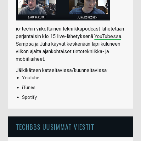
io-techin viikottainen tekniikkapodcast lähetetään
perjantaisin klo 15 live-lähetyksenä
YouTubessa
.
Sampsa ja Juha käyvät keskenään läpi kuluneen
viikon ajalta ajankohtaiset tietotekniikka- ja
mobiiliaiheet.
Jälkikäteen katseltavissa/kuunneltavissa:
Youtube
iTunes
Spotify
TECHBBS UUSIMMAT VIESTIT