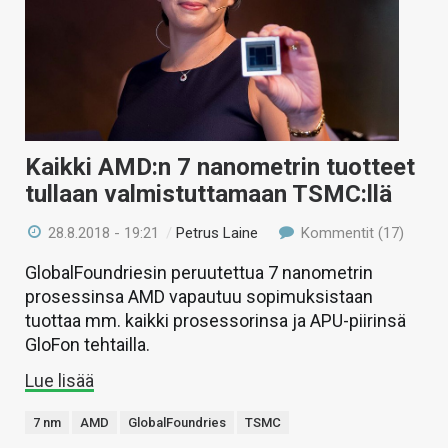
Kaikki AMD:n 7 nanometrin tuotteet
tullaan valmistuttamaan TSMC:llä
28.8.2018 - 19:21
/
Petrus Laine
Kommentit (17)
GlobalFoundriesin peruutettua 7 nanometrin
prosessinsa AMD vapautuu sopimuksistaan
tuottaa mm. kaikki prosessorinsa ja APU-piirinsä
GloFon tehtailla.
Lue lisää
7 nm
AMD
GlobalFoundries
TSMC