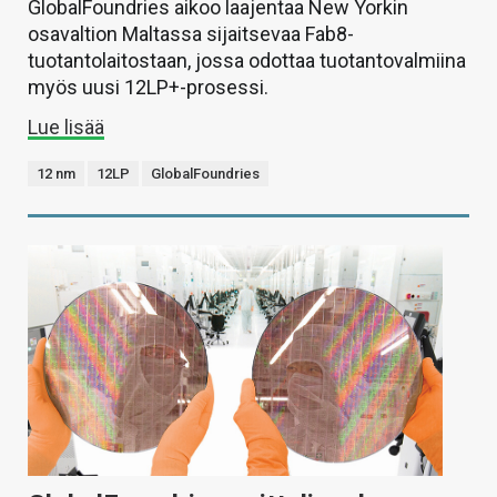
GlobalFoundries aikoo laajentaa New Yorkin
osavaltion Maltassa sijaitsevaa Fab8-
tuotantolaitostaan, jossa odottaa tuotantovalmiina
myös uusi 12LP+-prosessi.
Lue lisää
12 nm
12LP
GlobalFoundries