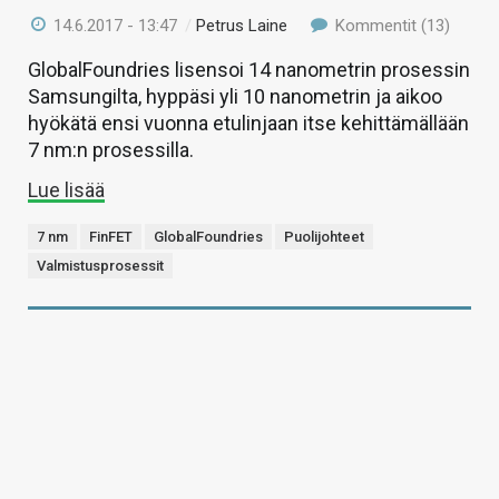
14.6.2017 - 13:47
/
Petrus Laine
Kommentit (13)
GlobalFoundries lisensoi 14 nanometrin prosessin
Samsungilta, hyppäsi yli 10 nanometrin ja aikoo
hyökätä ensi vuonna etulinjaan itse kehittämällään
7 nm:n prosessilla.
Lue lisää
7 nm
FinFET
GlobalFoundries
Puolijohteet
Valmistusprosessit