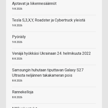
Ajotavat ja liikennesäännöt
9.8.2026
Tesla S,3,X,Y, Roadster ja Cybertruck yleistä
9.8.2026
Pyöräily
9.8.2026
Venäjä hyökkäsi Ukrainaan 24. helmikuuta 2022
8.8.2026
Samsungin huhutaan tiputtavan Galaxy S27
Ultrasta neljännen takakameran pois
8.8.2026
Rannekelloja
8.8.2026