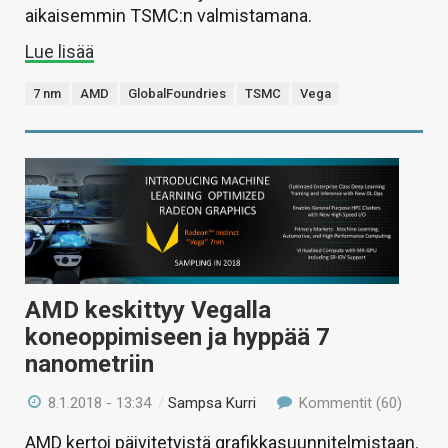
aikaisemmin TSMC:n valmistamana.
Lue lisää
7 nm
AMD
GlobalFoundries
TSMC
Vega
AMD keskittyy Vegalla
koneoppimiseen ja hyppää 7
nanometriin
8.1.2018 - 13:34
/
Sampsa Kurri
Kommentit (60)
AMD kertoi päivitetyistä grafikkasuunnitelmistaan.