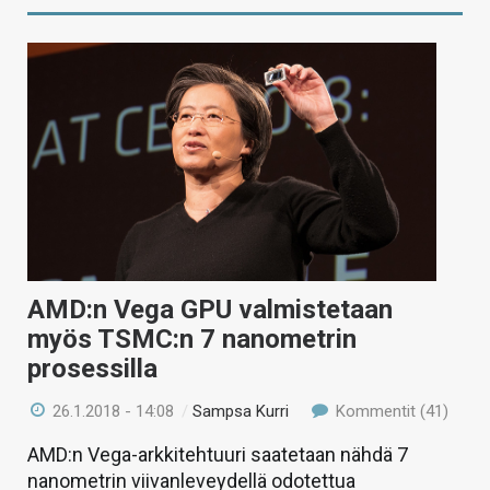
AMD:n Vega GPU valmistetaan
myös TSMC:n 7 nanometrin
prosessilla
26.1.2018 - 14:08
/
Sampsa Kurri
Kommentit (41)
AMD:n Vega-arkkitehtuuri saatetaan nähdä 7
nanometrin viivanleveydellä odotettua