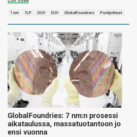
7 nm
7LP
DUV
EUV
GlobalFoundries
Puolijohteet
GlobalFoundries: 7 nm:n prosessi
aikataulussa, massatuotantoon jo
ensi vuonna