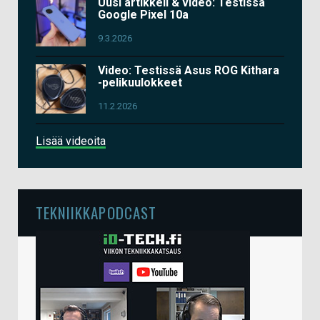
Uusi artikkeli & video: Testissä
Google Pixel 10a
9.3.2026
Video: Testissä Asus ROG Kithara
-pelikuulokkeet
11.2.2026
Lisää videoita
TEKNIIKKAPODCAST