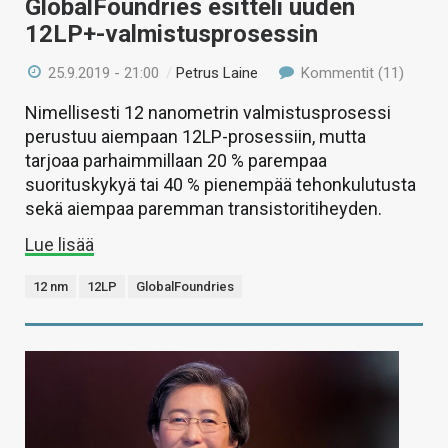
GlobalFoundries esitteli uuden
12LP+-valmistusprosessin
25.9.2019 - 21:00
/
Petrus Laine
Kommentit (11)
Nimellisesti 12 nanometrin valmistusprosessi
perustuu aiempaan 12LP-prosessiin, mutta
tarjoaa parhaimmillaan 20 % parempaa
suorituskykyä tai 40 % pienempää tehonkulutusta
sekä aiempaa paremman transistoritiheyden.
Lue lisää
12 nm
12LP
GlobalFoundries