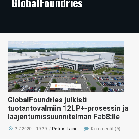
GlobalFoundries
ARTIKKELIT
VIDEOT
TECHBBS
TIETOA
HINTA.FI
KAUPPA
VAIHDA TEEMA
GlobalFoundries julkisti
tuotantovalmiin 12LP+-prosessin ja
laajentumissuunnitelman Fab8:lle
HAKU
2.7.2020 - 19:29
/
Petrus Laine
Kommentit (5)