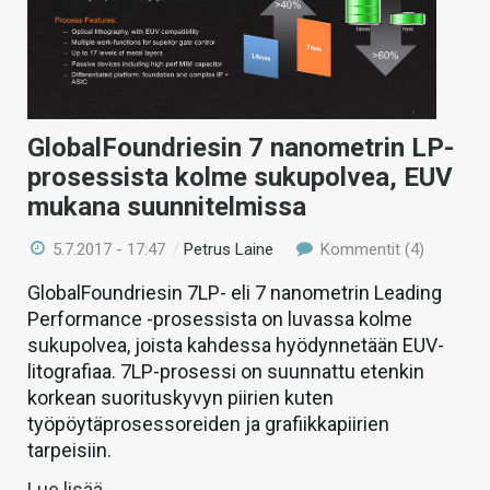
GlobalFoundriesin 7 nanometrin LP-
prosessista kolme sukupolvea, EUV
mukana suunnitelmissa
5.7.2017 - 17:47
/
Petrus Laine
Kommentit (4)
GlobalFoundriesin 7LP- eli 7 nanometrin Leading
Performance -prosessista on luvassa kolme
sukupolvea, joista kahdessa hyödynnetään EUV-
litografiaa. 7LP-prosessi on suunnattu etenkin
korkean suorituskyvyn piirien kuten
työpöytäprosessoreiden ja grafiikkapiirien
tarpeisiin.
Lue lisää