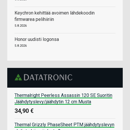
Keychron kehittää avoimen lähdekoodin
firmwarea pelihiiriin
5.8.2026
Honor uudisti logonsa
5.8.2026
Thermalright Peerless Assassin 120 SE Suoritin
Jäähdytyslevy/jäähdytin 12 cm Musta
34,90 €
Thermal Grizzly PhaseSheet PTM jäähdytyslevyn