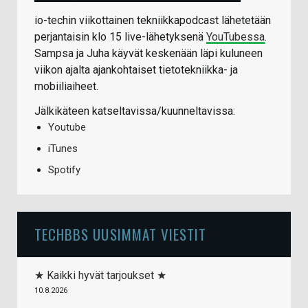
io-techin viikottainen tekniikkapodcast lähetetään
perjantaisin klo 15 live-lähetyksenä
YouTubessa
.
Sampsa ja Juha käyvät keskenään läpi kuluneen
viikon ajalta ajankohtaiset tietotekniikka- ja
mobiiliaiheet.
Jälkikäteen katseltavissa/kuunneltavissa:
Youtube
iTunes
Spotify
TECHBBS UUSIMMAT VIESTIT
★ Kaikki hyvät tarjoukset ★
10.8.2026