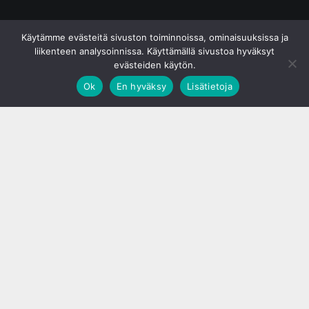
© S&J Media Oy
Käytämme evästeitä sivuston toiminnoissa, ominaisuuksissa ja
liikenteen analysoinnissa. Käyttämällä sivustoa hyväksyt
evästeiden käytön.
Ok
En hyväksy
Lisätietoja
;