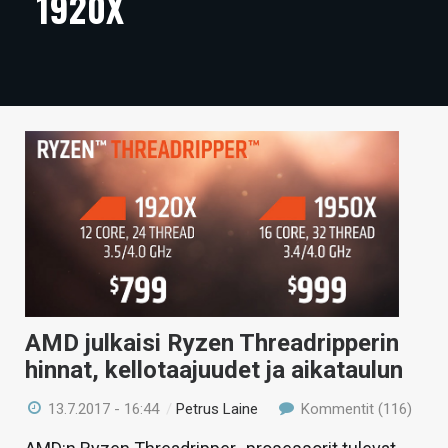
1920X
ARTIKKELIT
VIDEOT
TECHBBS
TIETOA
HINTA.FI
KAUPPA
VAIHDA TEEMA
AMD julkaisi Ryzen Threadripperin
hinnat, kellotaajuudet ja aikataulun
HAKU
13.7.2017 - 16:44
/
Petrus Laine
Kommentit (116)