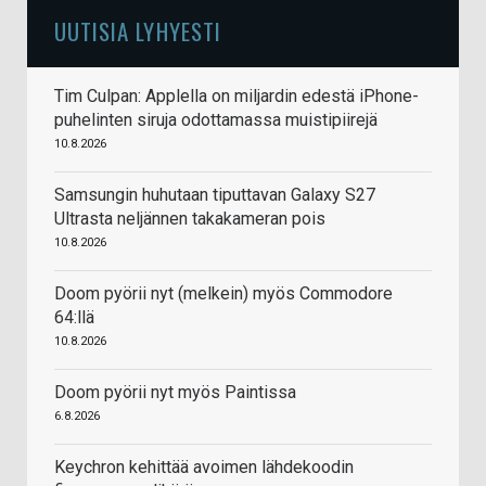
UUTISIA LYHYESTI
Tim Culpan: Applella on miljardin edestä iPhone-
puhelinten siruja odottamassa muistipiirejä
10.8.2026
Samsungin huhutaan tiputtavan Galaxy S27
Ultrasta neljännen takakameran pois
10.8.2026
Doom pyörii nyt (melkein) myös Commodore
64:llä
10.8.2026
Doom pyörii nyt myös Paintissa
6.8.2026
Keychron kehittää avoimen lähdekoodin