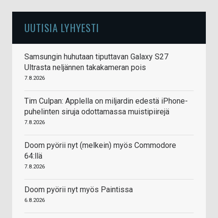
UUTISIA LYHYESTI
Samsungin huhutaan tiputtavan Galaxy S27
Ultrasta neljännen takakameran pois
7.8.2026
Tim Culpan: Applella on miljardin edestä iPhone-
puhelinten siruja odottamassa muistipiirejä
7.8.2026
Doom pyörii nyt (melkein) myös Commodore
64:llä
7.8.2026
Doom pyörii nyt myös Paintissa
6.8.2026