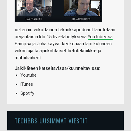
io-techin viikottainen tekniikkapodcast lähetetään
perjantaisin klo 15 live-lähetyksenä
YouTubessa
.
Sampsa ja Juha käyvät keskenään läpi kuluneen
viikon ajalta ajankohtaiset tietotekniikka- ja
mobiiliaiheet.
Jälkikäteen katseltavissa/kuunneltavissa:
Youtube
iTunes
Spotify
TECHBBS UUSIMMAT VIESTIT