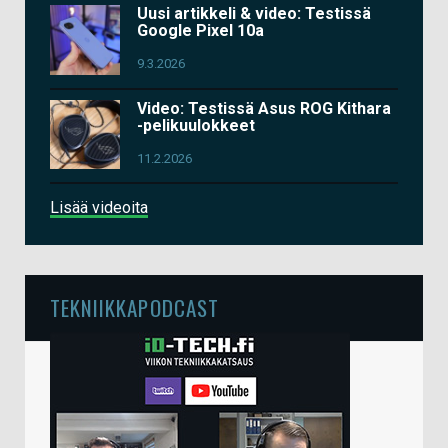
Uusi artikkeli & video: Testissä
Google Pixel 10a
9.3.2026
Video: Testissä Asus ROG Kithara
-pelikuulokkeet
11.2.2026
Lisää videoita
TEKNIIKKAPODCAST