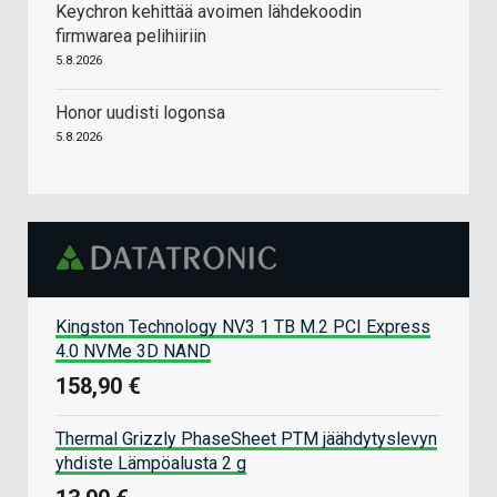
Keychron kehittää avoimen lähdekoodin
firmwarea pelihiiriin
5.8.2026
Honor uudisti logonsa
5.8.2026
Kingston Technology NV3 1 TB M.2 PCI Express
4.0 NVMe 3D NAND
158,90 €
Thermal Grizzly PhaseSheet PTM jäähdytyslevyn
yhdiste Lämpöalusta 2 g