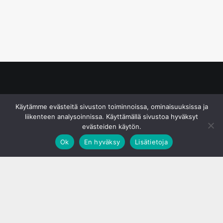
© S&J Media Oy
Käytämme evästeitä sivuston toiminnoissa, ominaisuuksissa ja
liikenteen analysoinnissa. Käyttämällä sivustoa hyväksyt
evästeiden käytön.
Ok
En hyväksy
Lisätietoja
;