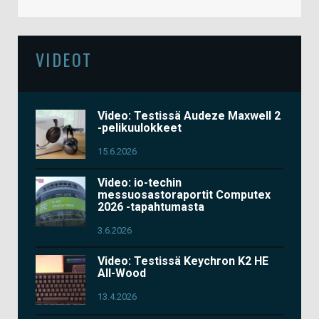
VIDEOT
Video: Testissä Audeze Maxwell 2
-pelikuulokkeet
15.6.2026
Video: io-techin
messuosastoraportit Computex
2026 -tapahtumasta
3.6.2026
Video: Testissä Keychron K2 HE
All-Wood
13.4.2026