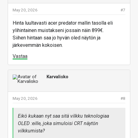
May 20, 2026
#7
Hinta luultavasti acer predator mallin tasolla eli
ylihintainen muistakseni jossain näin 899€.
Siihen hintaan saa jo hyvän oled näytön ja
järkevemmän kokoisen.
Vastaa
Karvalisko
May 20, 2026
#8
Eikö kukaan nyt saa sitä vilkku teknologiaa
OLED :eille, joka simuloisi CRT näytön
vilkkumista?