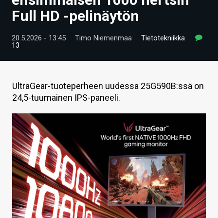
ARTIKKELIT
Full HD -pelinäytön
VIDEOT
20.5.2026 - 13:45
Timo Niemenmaa
Tietotekniikka
13
TECHBBS
TIETOA
UltraGear-tuoteperheen uudessa 25G590B:ssä on
HINTA.FI
24,5-tuumainen IPS-paneeli.
KAUPPA
VAIHDA TEEMA
HAKU