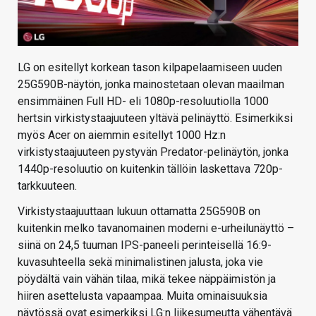
LG on esitellyt korkean tason kilpapelaamiseen uuden
25G590B-näytön, jonka mainostetaan olevan maailman
ensimmäinen Full HD- eli 1080p-resoluutiolla 1000
hertsin virkistystaajuuteen yltävä pelinäyttö. Esimerkiksi
myös Acer on aiemmin esitellyt 1000 Hz:n
virkistystaajuuteen pystyvän Predator-pelinäytön, jonka
1440p-resoluutio on kuitenkin tällöin laskettava 720p-
tarkkuuteen.
Virkistystaajuuttaan lukuun ottamatta 25G590B on
kuitenkin melko tavanomainen moderni e-urheilunäyttö –
siinä on 24,5 tuuman IPS-paneeli perinteisellä 16:9-
kuvasuhteella sekä minimalistinen jalusta, joka vie
pöydältä vain vähän tilaa, mikä tekee näppäimistön ja
hiiren asettelusta vapaampaa. Muita ominaisuuksia
näytössä ovat esimerkiksi LG:n liikesumeutta vähentävä