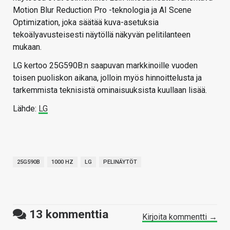
Motion Blur Reduction Pro -teknologia ja AI Scene
Optimization, joka säätää kuva-asetuksia
tekoälyavusteisesti näytöllä näkyvän pelitilanteen
mukaan.
LG kertoo 25G590B:n saapuvan markkinoille vuoden
toisen puoliskon aikana, jolloin myös hinnoittelusta ja
tarkemmista teknisistä ominaisuuksista kuullaan lisää.
Lähde:
LG
25G590B
1000 HZ
LG
PELINÄYTÖT
13
kommenttia
Kirjoita kommentti →