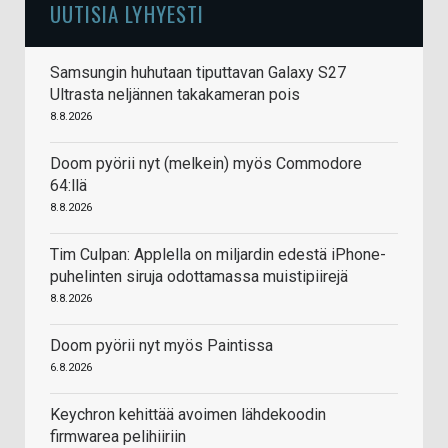
UUTISIA LYHYESTI
Samsungin huhutaan tiputtavan Galaxy S27
Ultrasta neljännen takakameran pois
8.8.2026
Doom pyörii nyt (melkein) myös Commodore
64:llä
8.8.2026
Tim Culpan: Applella on miljardin edestä iPhone-
puhelinten siruja odottamassa muistipiirejä
8.8.2026
Doom pyörii nyt myös Paintissa
6.8.2026
Keychron kehittää avoimen lähdekoodin
firmwarea pelihiiriin