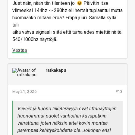
Just näin, nään tän tilanteen jo.
Päivitin itse
viimeeksi 144hz -> 280hz eli hertsit tuplaantui mutta
huomaanko mitään eroa? Empä juuri. Samalla kyllä
tuli
aika vahva signaali siitä että turha edes miettiä näitä
540/1000hz näyttöjä.
Vastaa
ratkakapu
May 21, 2026
#13
Viiveet ja huono liiketerävyys ovat littunäyttöjen
huonoimmat puolet vanhoihin kuvaputkiin
verrattuna, joten näkisin ettei kovin montaa
parempaa kehityskohdetta ole. Jokohan ensi