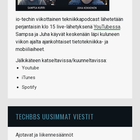
io-techin viikottainen tekniikkapodcast lähetetään
perjantaisin klo 15 live-lähetyksenä
YouTubessa
.
Sampsa ja Juha käyvät keskenään läpi kuluneen
viikon ajalta ajankohtaiset tietotekniikka- ja
mobiiliaiheet.
Jälkikäteen katseltavissa/kuunneltavissa:
Youtube
iTunes
Spotify
TECHBBS UUSIMMAT VIESTIT
Ajotavat ja liikennesäännöt