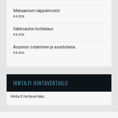
Mekaaniset näppäimistöt
8.8.2026
Sähköauton kotilataus
8.8.2026
Asunnon ostaminen ja asuntolaina
8.8.2026
HINTA.FI HINTAVERTAILU
Hinta.fi hintavertailu