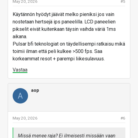
May 20, 2026
#5
Käytännön hyödyt jäävät melko pieniksi jos vain
nostetaan hertsejä ips paneelilla. LCD paneelien
pikselit eivät kuitenkaan täysin vaihda väriä 1ms
aikana.
Pulsar bfi teknologiat on täydellisempi ratkaisu mikä
toimii ilman että peli kulkee >500 fps. Saa
korkeammat resot + parempi liikesulavuus.
Vastaa
aop
A
May 20, 2026
#6
Missä menee raja? Ei ilmeisesti missään vaan