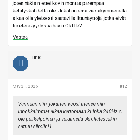
joten näkisin ettei kovin montaa parempaa
kehityskohdetta ole. Jokohan ensi vuosikymmenellä
alkaa olla yleisesti saatavilla littunäyttöjä, jotka eivät
liiketerävyydessä häviä CRTlle?
Vastaa
HFK
H
May 21, 2026
#12
Varmaan niin, jokunen vuosi menee niin
innokkaimmat alkaa kertomaan kuinka 240Hz ei
ole pelikelpoinen ja selaimella skrollatessakin
sattuu silmiin!1