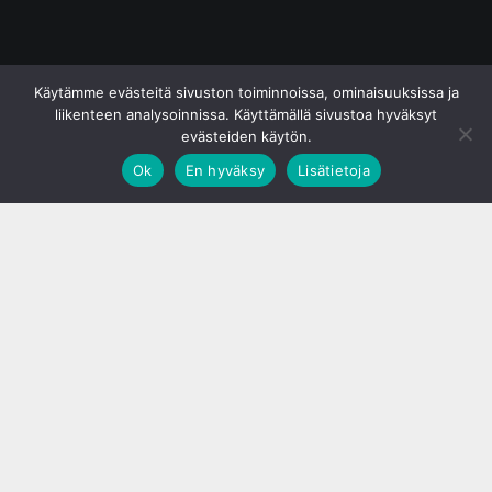
© S&J Media Oy
Käytämme evästeitä sivuston toiminnoissa, ominaisuuksissa ja
liikenteen analysoinnissa. Käyttämällä sivustoa hyväksyt
evästeiden käytön.
Ok
En hyväksy
Lisätietoja
;