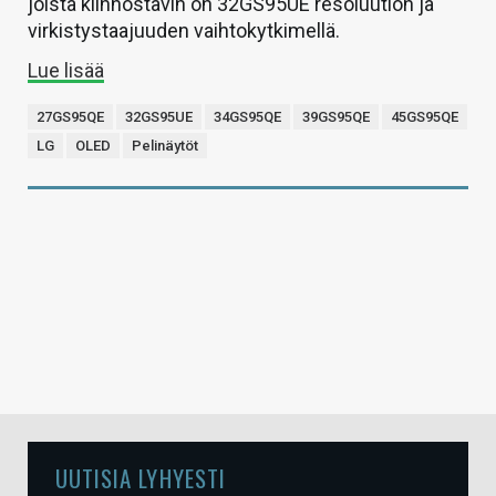
joista kiinnostavin on 32GS95UE resoluution ja
virkistystaajuuden vaihtokytkimellä.
Lue lisää
27GS95QE
32GS95UE
34GS95QE
39GS95QE
45GS95QE
LG
OLED
Pelinäytöt
UUTISIA LYHYESTI