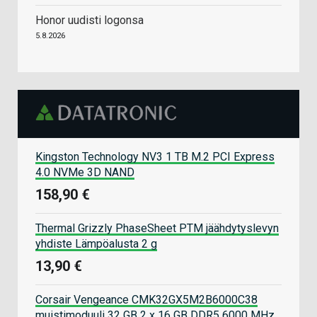
Honor uudisti logonsa
5.8.2026
Kingston Technology NV3 1 TB M.2 PCI Express
4.0 NVMe 3D NAND
158,90 €
Thermal Grizzly PhaseSheet PTM jäähdytyslevyn
yhdiste Lämpöalusta 2 g
13,90 €
Corsair Vengeance CMK32GX5M2B6000C38
muistimoduuli 32 GB 2 x 16 GB DDR5 6000 MHz