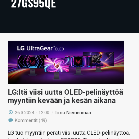
27GS95QE
ARTIKKELIT
VIDEOT
TECHBBS
TIETOA
HINTA.FI
KAUPPA
VAIHDA TEEMA
LG:ltä viisi uutta OLED-pelinäyttöä
myyntiin kevään ja kesän aikana
26.3.2024 - 12:00
/
Timo Niemenmaa
HAKU
Kommentit (49)
LG tuo myyntiin peräti viisi uutta OLED-pelinäyttöä,