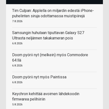
Tim Culpan: Applella on miljardin edestä iPhone-
puhelinten siruja odottamassa muistipiirejä
7.8.2026
Samsungin huhutaan tiputtavan Galaxy S27
Ultrasta neljännen takakameran pois
6.8.2026
Doom pyörii nyt (melkein) myös Commodore
64:llä
6.8.2026
Doom pyörii nyt myös Paintissa
6.8.2026
Keychron kehittää avoimen lähdekoodin
firmwarea pelihiiriin
5.8.2026