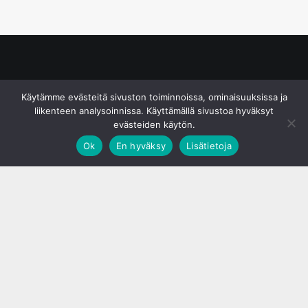
© S&J Media Oy
Käytämme evästeitä sivuston toiminnoissa, ominaisuuksissa ja
liikenteen analysoinnissa. Käyttämällä sivustoa hyväksyt
evästeiden käytön.
Ok
En hyväksy
Lisätietoja
;