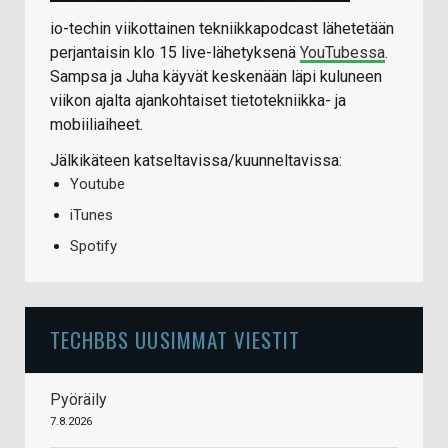
io-techin viikottainen tekniikkapodcast lähetetään
perjantaisin klo 15 live-lähetyksenä
YouTubessa
.
Sampsa ja Juha käyvät keskenään läpi kuluneen
viikon ajalta ajankohtaiset tietotekniikka- ja
mobiiliaiheet.
Jälkikäteen katseltavissa/kuunneltavissa:
Youtube
iTunes
Spotify
TECHBBS UUSIMMAT VIESTIT
Pyöräily
7.8.2026