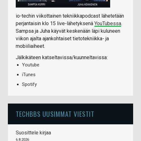
io-techin viikottainen tekniikkapodcast lähetetään
perjantaisin klo 15 live-lähetyksenä
YouTubessa
.
Sampsa ja Juha käyvät keskenään läpi kuluneen
viikon ajalta ajankohtaiset tietotekniikka- ja
mobiiliaiheet.
Jälkikäteen katseltavissa/kuunneltavissa:
Youtube
iTunes
Spotify
TECHBBS UUSIMMAT VIESTIT
Suosittele kirjaa
6.8.2026