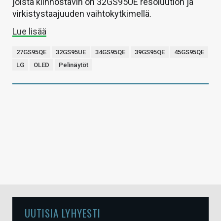
joista kiinnostavin on 32GS95UE resoluution ja
virkistystaajuuden vaihtokytkimellä.
Lue lisää
27GS95QE
32GS95UE
34GS95QE
39GS95QE
45GS95QE
LG
OLED
Pelinäytöt
UUTISIA LYHYESTI