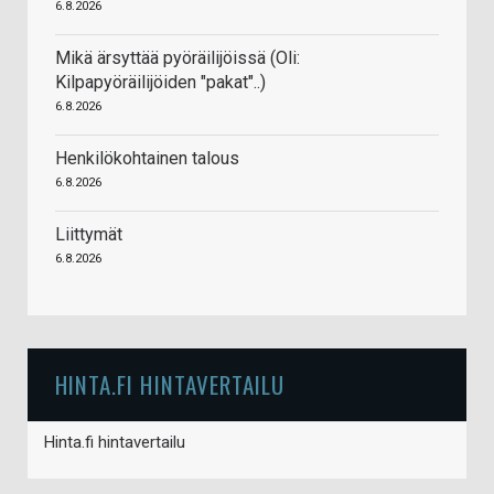
6.8.2026
Mikä ärsyttää pyöräilijöissä (Oli:
Kilpapyöräilijöiden "pakat"..)
6.8.2026
Henkilökohtainen talous
6.8.2026
Liittymät
6.8.2026
HINTA.FI HINTAVERTAILU
Hinta.fi hintavertailu