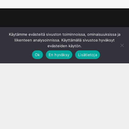
© S&J Media Oy
Käytämme evästeitä sivuston toiminnoissa, ominaisuuksissa ja
liikenteen analysoinnissa. Käyttämällä sivustoa hyväksyt
evästeiden käytön.
Ok
En hyväksy
Lisätietoja
;