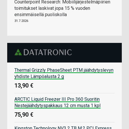
Counterpoint Research: Mobiilijärjestelmäpiirien
toimitukset laskivat jopa 15 % vuoden
ensimmäisellä puoliskolla
31.7.2026
Thermal Grizzly PhaseSheet PTM jäähdytyslevyn
yhdiste Lämpöalusta 2 g
13,90 €
ARCTIC Liquid Freezer III Pro 360 Suoritin
Nestejäähdytyspakkaus 12 cm musta 1 kpl
75,90 €
Kingston Technology NV3 2 TB M.2 PCI Express