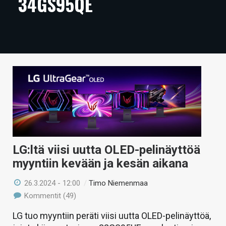
34GS95QE
ARTIKKELIT
VIDEOT
TECHBBS
TIETOA
HINTA.FI
KAUPPA
VAIHDA TEEMA
LG:ltä viisi uutta OLED-pelinäyttöä
myyntiin kevään ja kesän aikana
26.3.2024 - 12:00
/
Timo Niemenmaa
HAKU
Kommentit (49)
LG tuo myyntiin peräti viisi uutta OLED-pelinäyttöä,