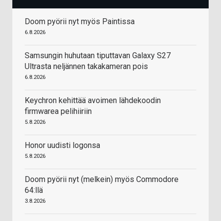
Doom pyörii nyt myös Paintissa
6.8.2026
Samsungin huhutaan tiputtavan Galaxy S27
Ultrasta neljännen takakameran pois
6.8.2026
Keychron kehittää avoimen lähdekoodin
firmwarea pelihiiriin
5.8.2026
Honor uudisti logonsa
5.8.2026
Doom pyörii nyt (melkein) myös Commodore
64:llä
3.8.2026