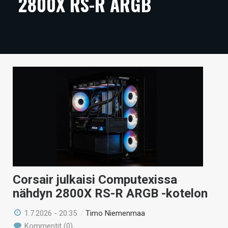
2800X RS-R ARGB
ARTIKKELIT
VIDEOT
TECHBBS
TIETOA
HINTA.FI
KAUPPA
VAIHDA TEEMA
Corsair julkaisi Computexissa
nähdyn 2800X RS-R ARGB -kotelon
HAKU
1.7.2026 - 20:35
/
Timo Niemenmaa
Kommentit (0)