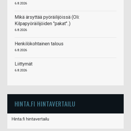
6.8.2026
Mikä ärsyttää pyöräilijöissä (Oli:
Kilpapyöräilijöiden "pakat"..)
6.8.2026
Henkilökohtainen talous
6.8.2026
Liittymät
6.8.2026
HINTA.FI HINTAVERTAILU
Hinta.fi hintavertailu