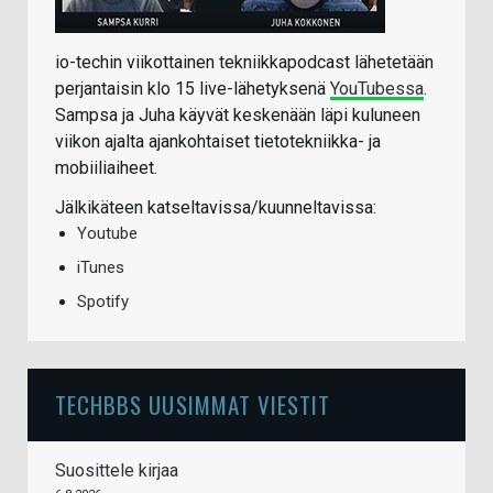
io-techin viikottainen tekniikkapodcast lähetetään
perjantaisin klo 15 live-lähetyksenä
YouTubessa
.
Sampsa ja Juha käyvät keskenään läpi kuluneen
viikon ajalta ajankohtaiset tietotekniikka- ja
mobiiliaiheet.
Jälkikäteen katseltavissa/kuunneltavissa:
Youtube
iTunes
Spotify
TECHBBS UUSIMMAT VIESTIT
Suosittele kirjaa