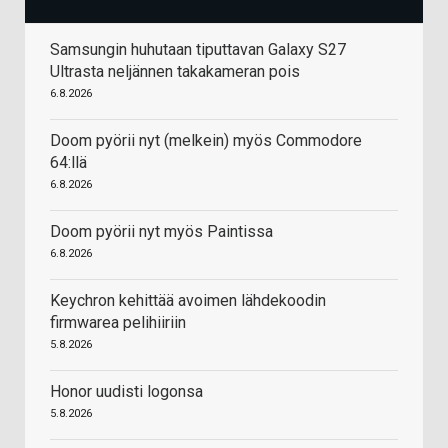
Samsungin huhutaan tiputtavan Galaxy S27
Ultrasta neljännen takakameran pois
6.8.2026
Doom pyörii nyt (melkein) myös Commodore
64:llä
6.8.2026
Doom pyörii nyt myös Paintissa
6.8.2026
Keychron kehittää avoimen lähdekoodin
firmwarea pelihiiriin
5.8.2026
Honor uudisti logonsa
5.8.2026