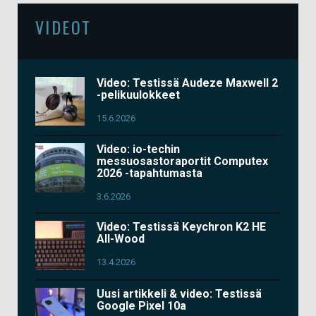
VIDEOT
Video: Testissä Audeze Maxwell 2
-pelikuulokkeet
15.6.2026
Video: io-techin
messuosastoraportit Computex
2026 -tapahtumasta
3.6.2026
Video: Testissä Keychron K2 HE
All-Wood
13.4.2026
Uusi artikkeli & video: Testissä
Google Pixel 10a