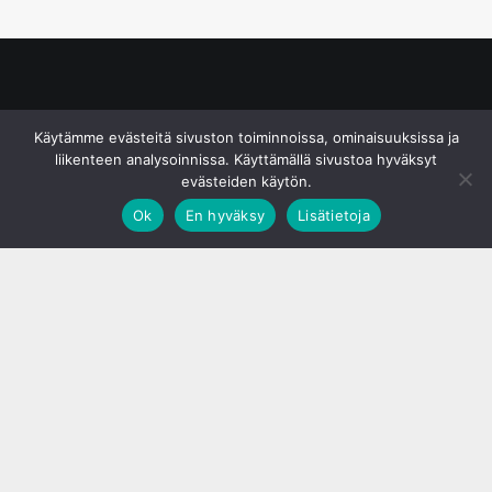
© S&J Media Oy
Käytämme evästeitä sivuston toiminnoissa, ominaisuuksissa ja
liikenteen analysoinnissa. Käyttämällä sivustoa hyväksyt
evästeiden käytön.
Ok
En hyväksy
Lisätietoja
;