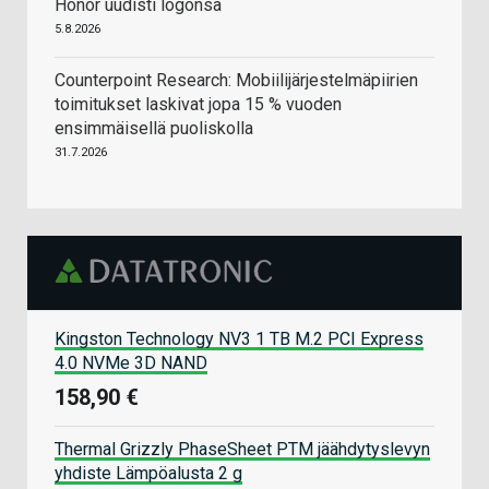
Honor uudisti logonsa
5.8.2026
Counterpoint Research: Mobiilijärjestelmäpiirien
toimitukset laskivat jopa 15 % vuoden
ensimmäisellä puoliskolla
31.7.2026
Kingston Technology NV3 1 TB M.2 PCI Express
4.0 NVMe 3D NAND
158,90 €
Thermal Grizzly PhaseSheet PTM jäähdytyslevyn
yhdiste Lämpöalusta 2 g