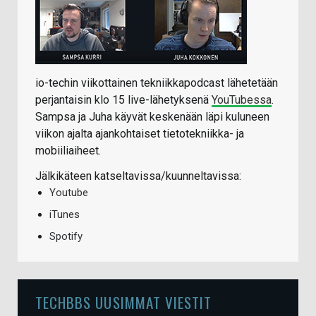
io-techin viikottainen tekniikkapodcast lähetetään
perjantaisin klo 15 live-lähetyksenä
YouTubessa
.
Sampsa ja Juha käyvät keskenään läpi kuluneen
viikon ajalta ajankohtaiset tietotekniikka- ja
mobiiliaiheet.
Jälkikäteen katseltavissa/kuunneltavissa:
Youtube
iTunes
Spotify
TECHBBS UUSIMMAT VIESTIT