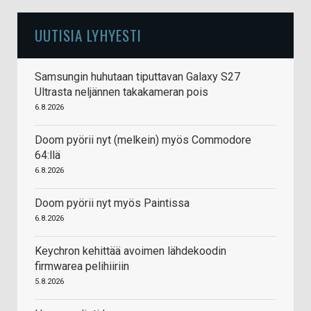
UUTISIA LYHYESTI
Samsungin huhutaan tiputtavan Galaxy S27
Ultrasta neljännen takakameran pois
6.8.2026
Doom pyörii nyt (melkein) myös Commodore
64:llä
6.8.2026
Doom pyörii nyt myös Paintissa
6.8.2026
Keychron kehittää avoimen lähdekoodin
firmwarea pelihiiriin
5.8.2026