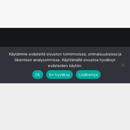
© S&J Media Oy
Käytämme evästeitä sivuston toiminnoissa, ominaisuuksissa ja
liikenteen analysoinnissa. Käyttämällä sivustoa hyväksyt
evästeiden käytön.
Ok
En hyväksy
Lisätietoja
;