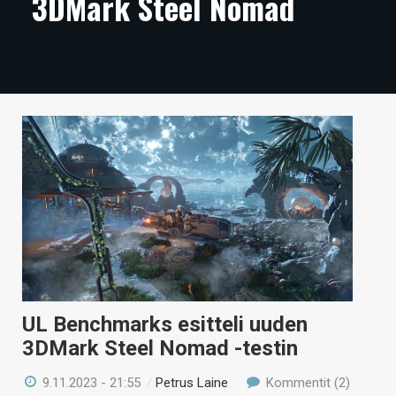
3DMark Steel Nomad
ARTIKKELIT
VIDEOT
TECHBBS
TIETOA
HINTA.FI
KAUPPA
VAIHDA TEEMA
UL Benchmarks esitteli uuden
HAKU
3DMark Steel Nomad -testin
9.11.2023 - 21:55
/
Petrus Laine
Kommentit (2)