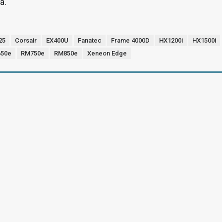
a.
25
Corsair
EX400U
Fanatec
Frame 4000D
HX1200i
HX1500i
50e
RM750e
RM850e
Xeneon Edge