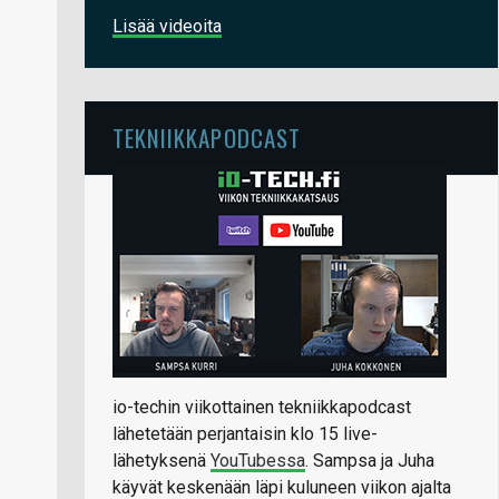
Lisää videoita
TEKNIIKKAPODCAST
io-techin viikottainen tekniikkapodcast
lähetetään perjantaisin klo 15 live-
lähetyksenä
YouTubessa
. Sampsa ja Juha
käyvät keskenään läpi kuluneen viikon ajalta