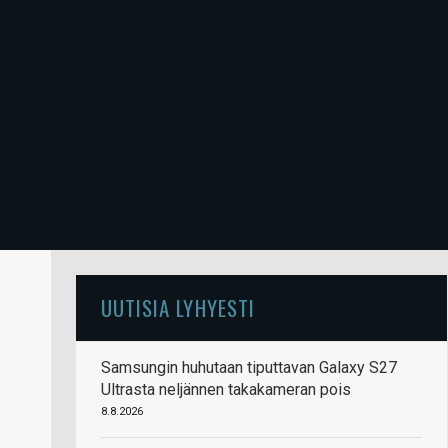
UUTISIA LYHYESTI
Samsungin huhutaan tiputtavan Galaxy S27
Ultrasta neljännen takakameran pois
8.8.2026