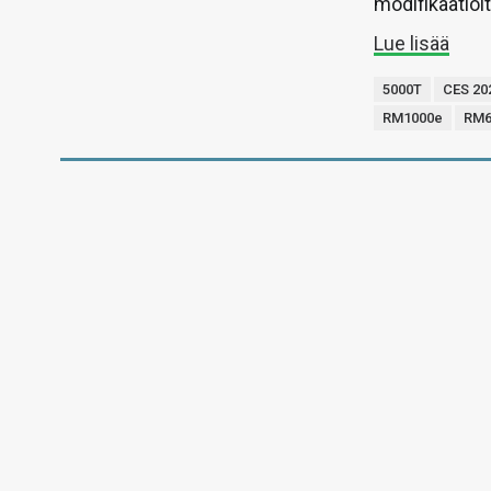
modifikaatioit
Lue lisää
5000T
CES 20
RM1000e
RM6