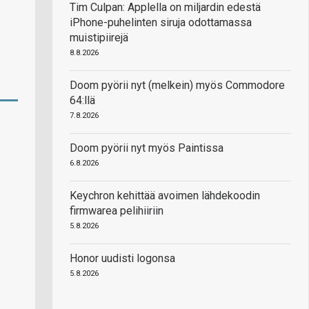
Tim Culpan: Applella on miljardin edestä
iPhone-puhelinten siruja odottamassa
muistipiirejä
8.8.2026
Doom pyörii nyt (melkein) myös Commodore
64:llä
7.8.2026
Doom pyörii nyt myös Paintissa
6.8.2026
Keychron kehittää avoimen lähdekoodin
firmwarea pelihiiriin
5.8.2026
Honor uudisti logonsa
5.8.2026