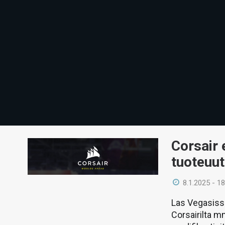
Corsair 
tuoteuu
8.1.2025 - 18
Las Vegasissa
Corsairilta m