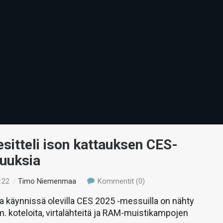
esitteli ison kattauksen CES-
tuuksia
:22
/
Timo Niemenmaa
Kommentit (0)
 käynnissä olevilla CES 2025 -messuilla on nähty
m. koteloita, virtalähteitä ja RAM-muistikampojen