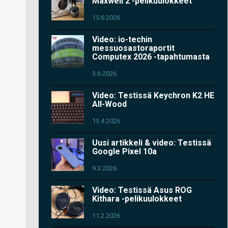
Maxwell 2 -pelikuulokkeet
15.6.2026
Video: io-techin
messuosastoraportit
Computex 2026 -tapahtumasta
3.6.2026
Video: Testissä Keychron K2 HE
All-Wood
13.4.2026
Uusi artikkeli & video: Testissä
Google Pixel 10a
9.3.2026
Video: Testissä Asus ROG
Kithara -pelikuulokkeet
11.2.2026