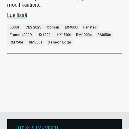
modifikaatioita.
Lue lisää
5000T
CES 2025
Corsair
EX400U
Fanatec
Frame 4000D
HX1200i
HX1500i
RM1000e
RM650e
RM750e
RM850e
Xeneon Edge
UUTISIA LYHYESTI