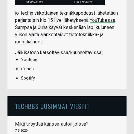
io-techin viikottainen tekniikkapodcast lähetetään
perjantaisin klo 15 live-lähetyksenä
YouTubessa
.
Sampsa ja Juha käyvät keskenään läpi kuluneen
viikon ajalta ajankohtaiset tietotekniikka- ja
mobiiliaiheet.
Jälkikäteen katseltavissa/kuunneltavissa:
Youtube
iTunes
Spotify
TECHBBS UUSIMMAT VIESTIT
Mikä ärsyttää kanssa-autoilijoissa?
7.8.2026