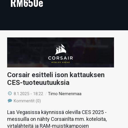
RM650e
ARTIKKELIT
VIDEOT
TECHBBS
TIETOA
HINTA.FI
KAUPPA
Corsair esitteli ison kattauksen
VAIHDA TEEMA
CES-tuoteuutuuksia
8.1.2025 - 18:22
/
Timo Niemenmaa
Kommentit (0)
HAKU
Las Vegasissa käynnissä olevilla CES 2025 -
messuilla on nähty Corsairilta mm. koteloita,
virtalähteitä ja RAM-muistikampojen