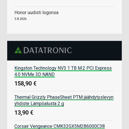
Honor uudisti logonsa
5.8.2026
Kingston Technology NV3 1 TB M.2 PCI Express
4.0 NVMe 3D NAND
158,90 €
Thermal Grizzly PhaseSheet PTM jäähdytyslevyn
yhdiste Lämpöalusta 2 g
13,90 €
Corsair Vengeance CMK32GX5M2B6000C38