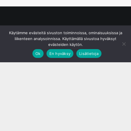
© S&J Media Oy
Käytämme evästeitä sivuston toiminnoissa, ominaisuuksissa ja
liikenteen analysoinnissa. Käyttämällä sivustoa hyväksyt
evästeiden käytön.
Ok
En hyväksy
Lisätietoja
;