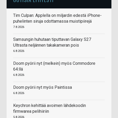
Tim Culpan: Applella on miljardin edestä iPhone-
puhelinten siruja odottamassa muistipiirejä
7.8.2026
Samsungin huhutaan tiputtavan Galaxy S27
Ultrasta neljännen takakameran pois
6.8.2026
Doom pyörii nyt (melkein) myös Commodore
64:llä
6.8.2026
Doom pyörii nyt myös Paintissa
6.8.2026
Keychron kehittää avoimen lähdekoodin
firmwarea pelihiiriin
5.8.2026