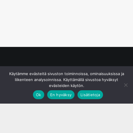
© S&J Media Oy
Käytämme evästeitä sivuston toiminnoissa, ominaisuuksissa ja
liikenteen analysoinnissa. Käyttämällä sivustoa hyväksyt
evästeiden käytön.
Ok
En hyväksy
Lisätietoja
;