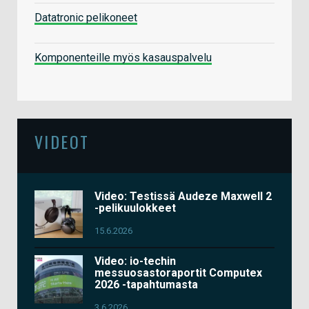
Datatronic pelikoneet
Komponenteille myös kasauspalvelu
VIDEOT
Video: Testissä Audeze Maxwell 2
-pelikuulokkeet
15.6.2026
Video: io-techin
messuosastoraportit Computex
2026 -tapahtumasta
3.6.2026