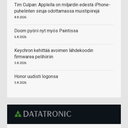
Tim Culpan: Applella on miljardin edestä iPhone-
puhelinten siruja odottamassa muistipiirejä
8.8.2026
Doom pyörii nyt myös Paintissa
6.8.2026
Keychron kehittää avoimen lähdekoodin
firmwarea pelihiiriin
5.8.2026
Honor uudisti logonsa
5.8.2026