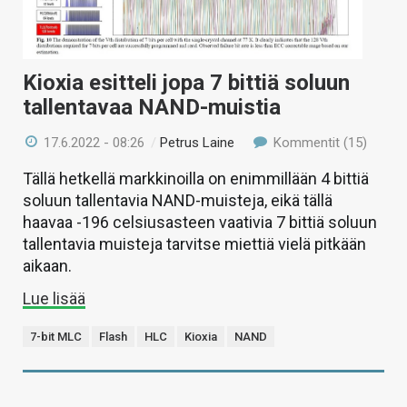
KAUPPA
VAIHDA TEEMA
Kioxia esitteli jopa 7 bittiä soluun
tallentavaa NAND-muistia
17.6.2022 - 08:26
/
Petrus Laine
Kommentit (15)
HAKU
Tällä hetkellä markkinoilla on enimmillään 4 bittiä
soluun tallentavia NAND-muisteja, eikä tällä
haavaa -196 celsiusasteen vaativia 7 bittiä soluun
tallentavia muisteja tarvitse miettiä vielä pitkään
aikaan.
Lue lisää
7-bit MLC
Flash
HLC
Kioxia
NAND