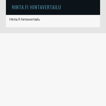
HINTA.FI HINTAVERTAILU
Hinta.fi hintavertailu