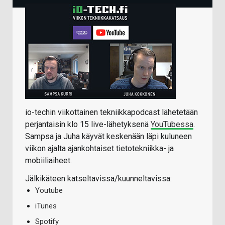
io-techin viikottainen tekniikkapodcast lähetetään
perjantaisin klo 15 live-lähetyksenä
YouTubessa
.
Sampsa ja Juha käyvät keskenään läpi kuluneen
viikon ajalta ajankohtaiset tietotekniikka- ja
mobiiliaiheet.
Jälkikäteen katseltavissa/kuunneltavissa:
Youtube
iTunes
Spotify