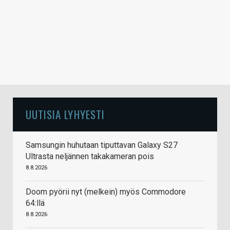
UUTISIA LYHYESTI
Samsungin huhutaan tiputtavan Galaxy S27
Ultrasta neljännen takakameran pois
8.8.2026
Doom pyörii nyt (melkein) myös Commodore
64:llä
8.8.2026