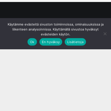
© S&J Media Oy
Käytämme evästeitä sivuston toiminnoissa, ominaisuuksissa ja
liikenteen analysoinnissa. Käyttämällä sivustoa hyväksyt
evästeiden käytön.
Ok
En hyväksy
Lisätietoja
;