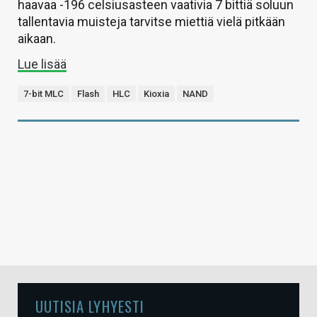
haavaa -196 celsiusasteen vaativia 7 bittiä soluun
tallentavia muisteja tarvitse miettiä vielä pitkään
aikaan.
Lue lisää
7-bit MLC
Flash
HLC
Kioxia
NAND
UUTISIA LYHYESTI