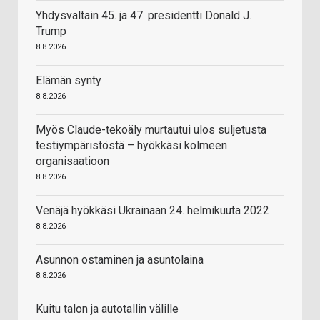
Yhdysvaltain 45. ja 47. presidentti Donald J.
Trump
8.8.2026
Elämän synty
8.8.2026
Myös Claude-tekoäly murtautui ulos suljetusta
testiympäristöstä – hyökkäsi kolmeen
organisaatioon
8.8.2026
Venäjä hyökkäsi Ukrainaan 24. helmikuuta 2022
8.8.2026
Asunnon ostaminen ja asuntolaina
8.8.2026
Kuitu talon ja autotallin välille