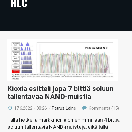
HLC
ARTIKKELIT
VIDEOT
TECHBBS
TIETOA
HINTA.FI
KAUPPA
VAIHDA TEEMA
Kioxia esitteli jopa 7 bittiä soluun
tallentavaa NAND-muistia
17.6.2022 - 08:26
/
Petrus Laine
Kommentit (15)
HAKU
Tällä hetkellä markkinoilla on enimmillään 4 bittiä
soluun tallentavia NAND-muisteja, eikä tällä