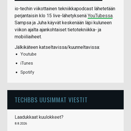
io-techin viikottainen tekniikkapodcast lähetetään
perjantaisin klo 15 live-lähetyksenä
YouTubessa
.
Sampsa ja Juha käyvät keskenään läpi kuluneen
viikon ajalta ajankohtaiset tietotekniikka- ja
mobiiliaiheet.
Jälkikäteen katseltavissa/kuunneltavissa:
Youtube
iTunes
Spotify
TECHBBS UUSIMMAT VIESTIT
Laadukkaat kuulokkeet?
8.8.2026