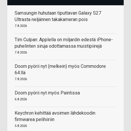
Samsungin huhutaan tiputtavan Galaxy S27
Ultrasta neljännen takakameran pois
7.8.2026
Tim Culpan: Applella on miljardin edestä iPhone-
puhelinten siruja odottamassa muistipiirejä
7.8.2026
Doom pyörii nyt (melkein) myös Commodore
64:llä
7.8.2026
Doom pyörii nyt myös Paintissa
6.8.2026
Keychron kehittää avoimen lähdekoodin
firmwarea pelihiiriin
5.8.2026