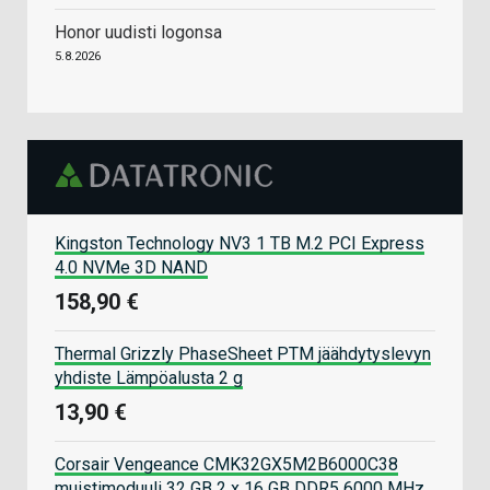
Honor uudisti logonsa
5.8.2026
Kingston Technology NV3 1 TB M.2 PCI Express
4.0 NVMe 3D NAND
158,90 €
Thermal Grizzly PhaseSheet PTM jäähdytyslevyn
yhdiste Lämpöalusta 2 g
13,90 €
Corsair Vengeance CMK32GX5M2B6000C38
muistimoduuli 32 GB 2 x 16 GB DDR5 6000 MHz