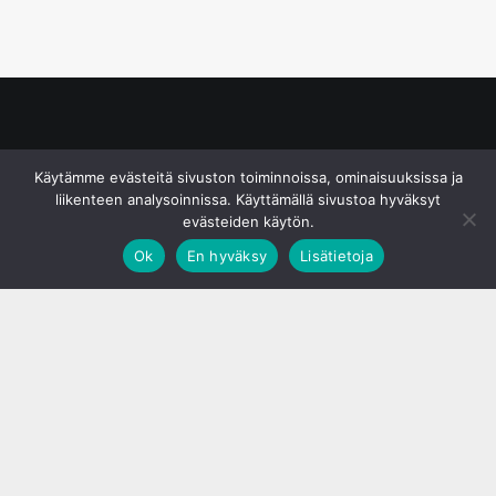
© S&J Media Oy
Käytämme evästeitä sivuston toiminnoissa, ominaisuuksissa ja
liikenteen analysoinnissa. Käyttämällä sivustoa hyväksyt
evästeiden käytön.
Ok
En hyväksy
Lisätietoja
;