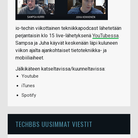
io-techin viikottainen tekniikkapodcast lähetetään
perjantaisin klo 15 live-lähetyksenä
YouTubessa
.
Sampsa ja Juha käyvät keskenään läpi kuluneen
viikon ajalta ajankohtaiset tietotekniikka- ja
mobiiliaiheet.
Jälkikäteen katseltavissa/kuunneltavissa:
Youtube
iTunes
Spotify
TECHBBS UUSIMMAT VIESTIT