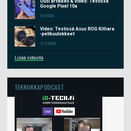
Uusi artikkeli & video: Testissä
Google Pixel 10a
9.3.2026
Video: Testissä Asus ROG Kithara
-pelikuulokkeet
11.2.2026
Lisää videoita
TEKNIIKKAPODCAST