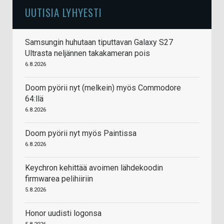
UUTISIA LYHYESTI
Samsungin huhutaan tiputtavan Galaxy S27
Ultrasta neljännen takakameran pois
6.8.2026
Doom pyörii nyt (melkein) myös Commodore
64:llä
6.8.2026
Doom pyörii nyt myös Paintissa
6.8.2026
Keychron kehittää avoimen lähdekoodin
firmwarea pelihiiriin
5.8.2026
Honor uudisti logonsa