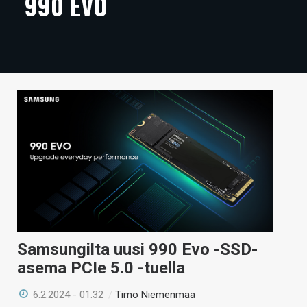
990 EVO
ARTIKKELIT
VIDEOT
TECHBBS
TIETOA
HINTA.FI
KAUPPA
VAIHDA TEEMA
Samsungilta uusi 990 Evo -SSD-
HAKU
asema PCIe 5.0 -tuella
6.2.2024 - 01:32
/
Timo Niemenmaa