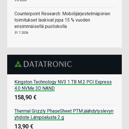
5.8.2026
Counterpoint Research: Mobiilijärjestelmäpiirien
toimitukset laskivat jopa 15 % vuoden
ensimmäisellä puoliskolla
31.7.2026
Kingston Technology NV3 1 TB M.2 PCI Express
4.0 NVMe 3D NAND
158,90 €
Thermal Grizzly PhaseSheet PTM jäähdytyslevyn
yhdiste Lämpöalusta 2 g
13,90 €