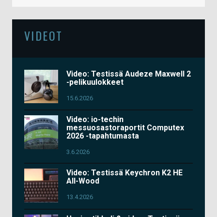
VIDEOT
Video: Testissä Audeze Maxwell 2
-pelikuulokkeet
15.6.2026
Video: io-techin
messuosastoraportit Computex
2026 -tapahtumasta
3.6.2026
Video: Testissä Keychron K2 HE
All-Wood
13.4.2026