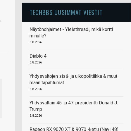
TECHBBS UUSIMMAT VIESTIT
a
Näytönohjaimet - Yleisthreadi, mikä kortti
minulle?
6.8.2026
Diablo 4
6.8.2026
Yhdysvaltojen sisä- ja ulkopolitiikka & muut
maan tapahtumat
6.8.2026
Yhdysvaltain 45. ja 47. presidentti Donald J.
Trump
5.8.2026
Radeon RX 9070 XT & 9070 -ketju (Navi 48)