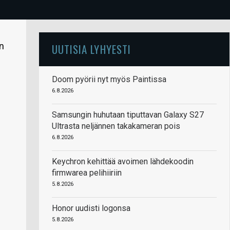
en
UUTISIA LYHYESTI
Doom pyörii nyt myös Paintissa
6.8.2026
Samsungin huhutaan tiputtavan Galaxy S27
Ultrasta neljännen takakameran pois
6.8.2026
Keychron kehittää avoimen lähdekoodin
firmwarea pelihiiriin
5.8.2026
Honor uudisti logonsa
5.8.2026