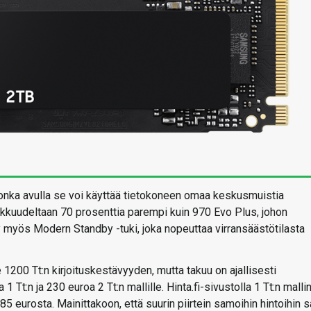
onka avulla se voi käyttää tietokoneen omaa keskusmuistia
okkuudeltaan 70 prosenttia parempi kuin 970 Evo Plus, johon
 myös Modern Standby -tuki, joka nopeuttaa virransäästötilasta
e 1200 Tt:n kirjoituskestävyyden, mutta takuu on ajallisesti
Tt:n ja 230 euroa 2 Tt:n mallille. Hinta.fi-sivustolla 1 Tt:n malli
 185 eurosta. Mainittakoon, että suurin piirtein samoihin hintoihin 