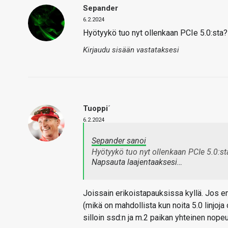
Sepander
6.2.2024
Hyötyykö tuo nyt ollenkaan PCIe 5.0:sta?
Kirjaudu sisään vastataksesi
Tuoppi´
6.2.2024
Sepander sanoi
Hyötyykö tuo nyt ollenkaan PCIe 5.0:st
Napsauta laajentaaksesi…
Joissain erikoistapauksissa kyllä. Jos em
(mikä on mahdollista kun noita 5.0 linjoja 
silloin ssd:n ja m.2 paikan yhteinen nopeu