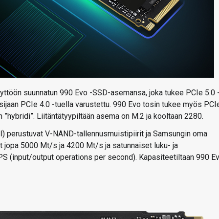
äyttöön suunnatun 990 Evo -SSD-asemansa, joka tukee PCIe 5.0 
 sijaan PCIe 4.0 -tuella varustettu. 990 Evo tosin tukee myös PCI
en ”hybridi”. Liitäntätyypiltään asema on M.2 ja kooltaan 2280.
ell) perustuvat V-NAND-tallennusmuistipiirit ja Samsungin oma
at jopa 5000 Mt/s ja 4200 Mt/s ja satunnaiset luku- ja
PS (input/output operations per second). Kapasiteetiltaan 990 E