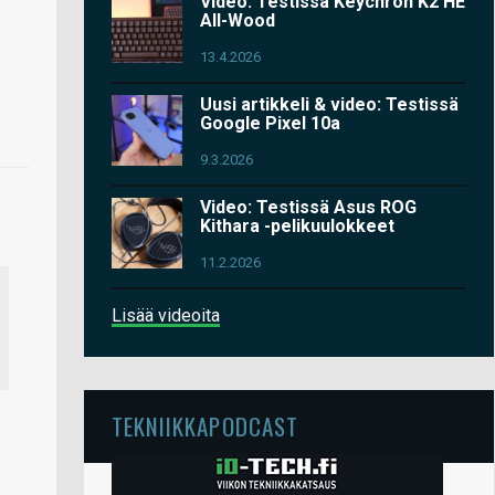
Video: Testissä Keychron K2 HE
All-Wood
13.4.2026
Uusi artikkeli & video: Testissä
Google Pixel 10a
9.3.2026
Video: Testissä Asus ROG
Kithara -pelikuulokkeet
11.2.2026
Lisää videoita
TEKNIIKKAPODCAST