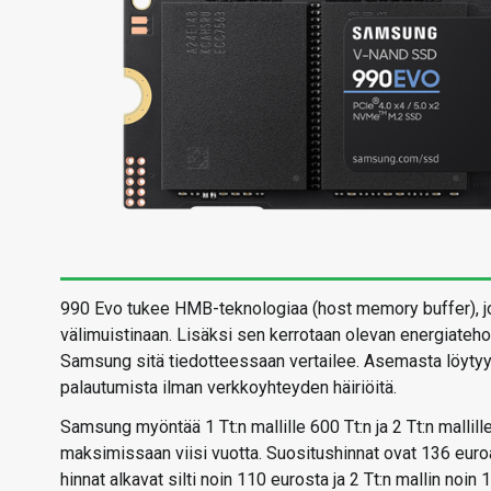
990 Evo tukee HMB-teknologiaa (host memory buffer), j
välimuistinaan. Lisäksi sen kerrotaan olevan energiateh
Samsung sitä tiedotteessaan vertailee. Asemasta löytyy
palautumista ilman verkkoyhteyden häiriöitä.
Samsung myöntää 1 Tt:n mallille 600 Tt:n ja 2 Tt:n mallill
maksimissaan viisi vuotta. Suositushinnat ovat 136 euroa 1 
hinnat alkavat silti noin 110 eurosta ja 2 Tt:n mallin noin