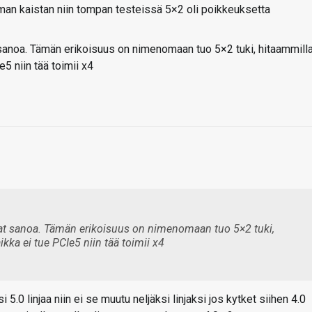
aman kaistan niin tompan testeissä 5×2 oli poikkeuksetta
 sanoa. Tämän erikoisuus on nimenomaan tuo 5×2 tuki, hitaammill
5 niin tää toimii x4
tat sanoa. Tämän erikoisuus on nimenomaan tuo 5×2 tuki,
kka ei tue PCIe5 niin tää toimii x4
0 linjaa niin ei se muutu neljäksi linjaksi jos kytket siihen 4.0