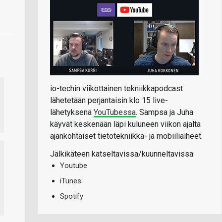
io-techin viikottainen tekniikkapodcast
lähetetään perjantaisin klo 15 live-
lähetyksenä
YouTubessa
. Sampsa ja Juha
käyvät keskenään läpi kuluneen viikon ajalta
ajankohtaiset tietotekniikka- ja mobiiliaiheet.
Jälkikäteen katseltavissa/kuunneltavissa:
Youtube
iTunes
Spotify