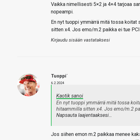
Vaikka nimellisesti 5×2 ja 4×4 tarjoaa s
nopeampi.
En nyt tuoppi ymmärrä mitä tossa koitat
sitten x4. Jos emo/m.2 paikka ei tue PCIe
Kirjaudu sisään vastataksesi
Tuoppi´
6.2.2024
Kaotik sanoi
En nyt tuoppi ymmärrä mitä tossa koi
hitaammilla sitten x4. Jos emo/m.2 pai
Napsauta laajentaaksesi…
Jos siihen emon m.2 paikkaa menee kaksi 5.