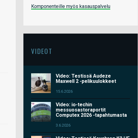
Komponenteille myös kasauspalvelu
VIDEOT
Video: Testissä Audeze
Maxwell 2 -pelikuulokkeet
15.6.2026
Video: io-techin
messuosastoraportit
Computex 2026 -tapahtumasta
3.6.2026