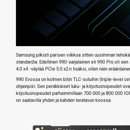
Samsung julkisti parisen viikkoa sitten uusimman tehok
standardia. Edellinen 990-sarjalainen eli 990 Pro oli sen
4.0 x4 -väylää PCIe 5.0 x2:n lisäksi, ollen näin eräänlain
990 Evossa on kolmen bitin TLC-soluihin (triple-level c
ohjainpiiri. Sen peräkkäiset luku- ja kirjoitusnopeudet ov
kirjoitusnopeudet parhaimmillaan 700 000 ja 800 000 IO
on saatavilla yhden ja kahden teratavun koossa.