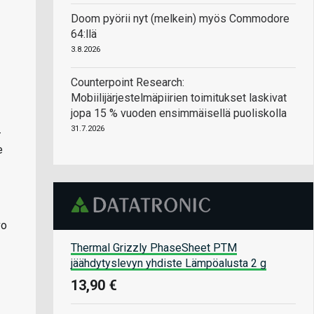
Doom pyörii nyt (melkein) myös Commodore
64:llä
3.8.2026
Counterpoint Research:
Mobiilijärjestelmäpiirien toimitukset laskivat
jopa 15 % vuoden ensimmäisellä puoliskolla
31.7.2026
-
e
vo
Thermal Grizzly PhaseSheet PTM
jäähdytyslevyn yhdiste Lämpöalusta 2 g
13,90 €