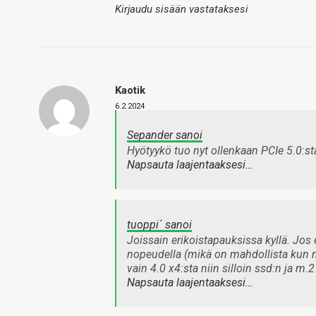
Kirjaudu sisään vastataksesi
Kaotik
6.2.2024
Sepander sanoi
Hyötyykö tuo nyt ollenkaan PCIe 5.0:st
Napsauta laajentaaksesi…
tuoppi´ sanoi
Joissain erikoistapauksissa kyllä. Jos 
nopeudella (mikä on mahdollista kun no
vain 4.0 x4:sta niin silloin ssd:n ja m.
Napsauta laajentaaksesi…