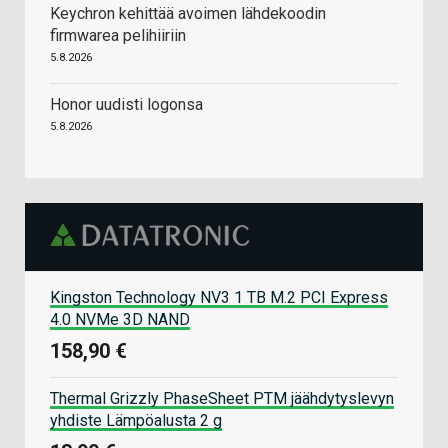
Keychron kehittää avoimen lähdekoodin
firmwarea pelihiiriin
5.8.2026
Honor uudisti logonsa
5.8.2026
Kingston Technology NV3 1 TB M.2 PCI Express
4.0 NVMe 3D NAND
158,90 €
Thermal Grizzly PhaseSheet PTM jäähdytyslevyn
yhdiste Lämpöalusta 2 g