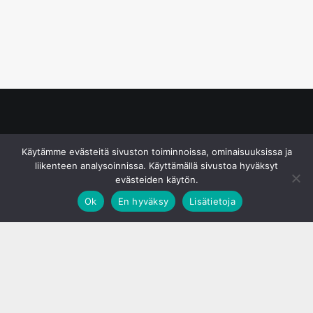
© S&J Media Oy
Käytämme evästeitä sivuston toiminnoissa, ominaisuuksissa ja
liikenteen analysoinnissa. Käyttämällä sivustoa hyväksyt
evästeiden käytön.
Ok
En hyväksy
Lisätietoja
;