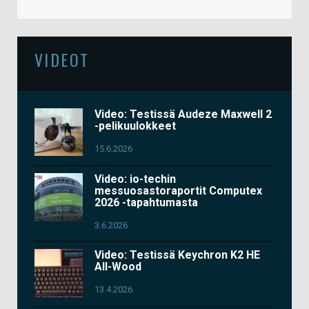
VIDEOT
Video: Testissä Audeze Maxwell 2
-pelikuulokkeet
15.6.2026
Video: io-techin
messuosastoraportit Computex
2026 -tapahtumasta
3.6.2026
Video: Testissä Keychron K2 HE
All-Wood
13.4.2026