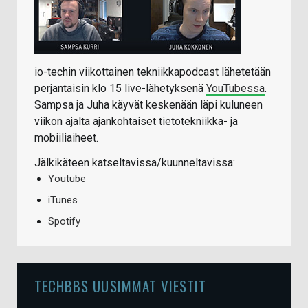
io-techin viikottainen tekniikkapodcast lähetetään
perjantaisin klo 15 live-lähetyksenä
YouTubessa
.
Sampsa ja Juha käyvät keskenään läpi kuluneen
viikon ajalta ajankohtaiset tietotekniikka- ja
mobiiliaiheet.
Jälkikäteen katseltavissa/kuunneltavissa:
Youtube
iTunes
Spotify
TECHBBS UUSIMMAT VIESTIT