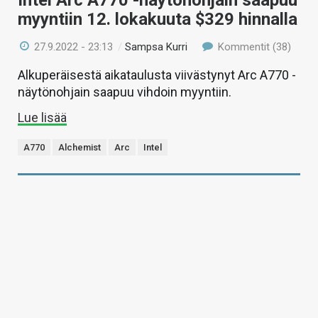
Intel Arc A770 -näytönohjain saapuu
myyntiin 12. lokakuuta $329 hinnalla
27.9.2022 - 23:13
/
Sampsa Kurri
Kommentit (38)
Alkuperäisestä aikataulusta viivästynyt Arc A770 -
näytönohjain saapuu vihdoin myyntiin.
Lue lisää
A770
Alchemist
Arc
Intel