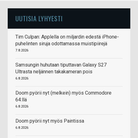
UUTISIA LYHYESTI
Tim Culpan: Applella on miljardin edestä iPhone-
puhelinten siruja odottamassa muistipiirejä
7.8.2026
Samsungin huhutaan tiputtavan Galaxy S27
Ultrasta neljännen takakameran pois
6.8.2026
Doom pyörii nyt (melkein) myös Commodore
64:llä
6.8.2026
Doom pyörii nyt myös Paintissa
6.8.2026