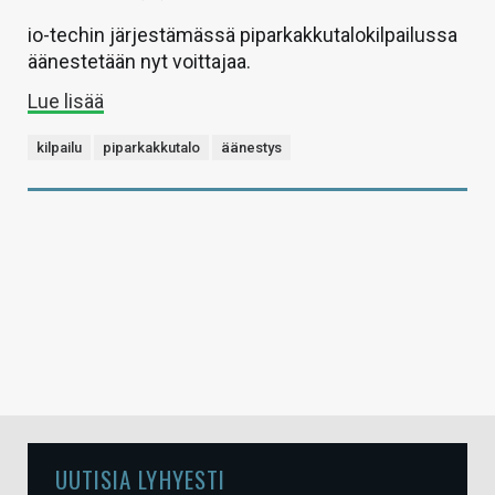
io-techin järjestämässä piparkakkutalokilpailussa
äänestetään nyt voittajaa.
Lue lisää
kilpailu
piparkakkutalo
äänestys
UUTISIA LYHYESTI