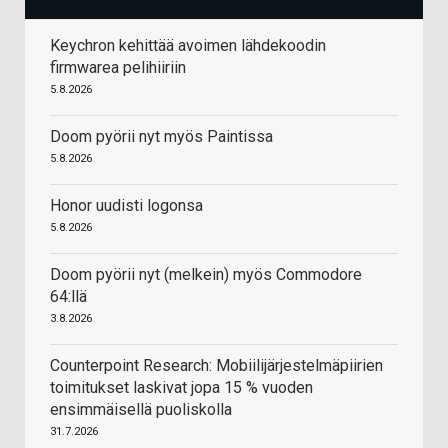
Keychron kehittää avoimen lähdekoodin
firmwarea pelihiiriin
5.8.2026
Doom pyörii nyt myös Paintissa
5.8.2026
Honor uudisti logonsa
5.8.2026
Doom pyörii nyt (melkein) myös Commodore
64:llä
3.8.2026
Counterpoint Research: Mobiilijärjestelmäpiirien
toimitukset laskivat jopa 15 % vuoden
ensimmäisellä puoliskolla
31.7.2026