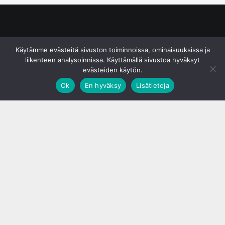
© S&J Media Oy
Käytämme evästeitä sivuston toiminnoissa, ominaisuuksissa ja
liikenteen analysoinnissa. Käyttämällä sivustoa hyväksyt
evästeiden käytön.
Ok
En hyväksy
Lisätietoja
;