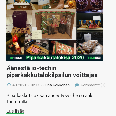
Äänestä io-techin
piparkakkutalokilpailun voittajaa
4.1.2021 - 18:37
/
Juha Kokkonen
Kommentit (1)
Piparkakkutalokisan äänestysvaihe on auki
foorumilla.
Lue lisää