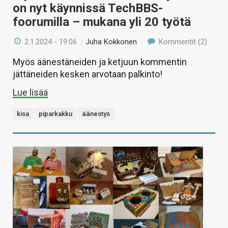
on nyt käynnissä TechBBS-
foorumilla – mukana yli 20 työtä
2.1.2024 - 19:06
/
Juha Kokkonen
Kommentit (2)
Myös äänestäneiden ja ketjuun kommentin
jättäneiden kesken arvotaan palkinto!
Lue lisää
kisa
piparkakku
äänestys