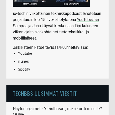
io-techin viikottainen tekniikkapodcast lähetetään
perjantaisin klo 15 live-lähetyksenä
YouTubessa
.
Sampsa ja Juha käyvät keskenään läpi kuluneen
viikon ajalta ajankohtaiset tietotekniikka- ja
mobiiliaiheet.
Jälkikäteen katseltavissa/kuunneltavissa:
Youtube
iTunes
Spotify
TECHBBS UUSIMMAT VIESTIT
Näytönohjaimet - Yleisthreadi, mikä kortti minulle?
6.8.2026