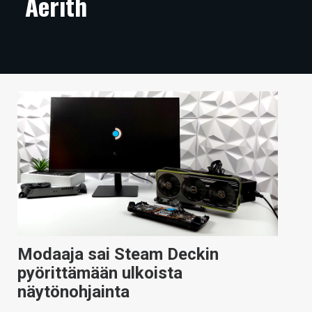
Aerith
ARTIKKELIT
VIDEOT
TECHBBS
TIETOA
HINTA.FI
KAUPPA
VAIHDA TEEMA
Modaaja sai Steam Deckin
HAKU
pyörittämään ulkoista
näytönohjainta