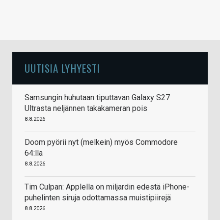
UUTISIA LYHYESTI
Samsungin huhutaan tiputtavan Galaxy S27
Ultrasta neljännen takakameran pois
8.8.2026
Doom pyörii nyt (melkein) myös Commodore
64:llä
8.8.2026
Tim Culpan: Applella on miljardin edestä iPhone-
puhelinten siruja odottamassa muistipiirejä
8.8.2026