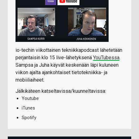
io-techin viikottainen tekniikkapodcast lähetetään
perjantaisin klo 15 live-lähetyksenä
YouTubessa
.
Sampsa ja Juha käyvät keskenään läpi kuluneen
viikon ajalta ajankohtaiset tietotekniikka- ja
mobiiliaiheet.
Jälkikäteen katseltavissa/kuunneltavissa:
Youtube
iTunes
Spotify