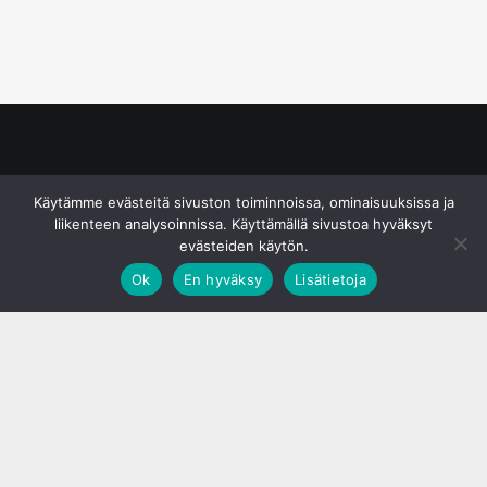
© S&J Media Oy
Käytämme evästeitä sivuston toiminnoissa, ominaisuuksissa ja
liikenteen analysoinnissa. Käyttämällä sivustoa hyväksyt
evästeiden käytön.
Ok
En hyväksy
Lisätietoja
;