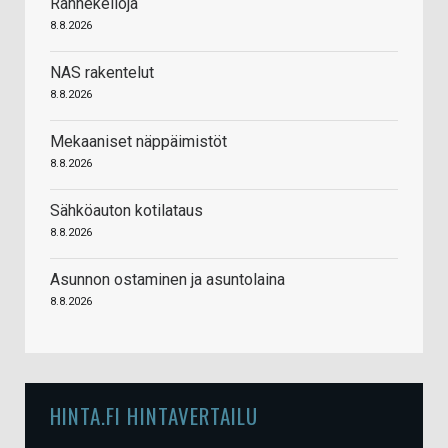
Rannekelloja
8.8.2026
NAS rakentelut
8.8.2026
Mekaaniset näppäimistöt
8.8.2026
Sähköauton kotilataus
8.8.2026
Asunnon ostaminen ja asuntolaina
8.8.2026
HINTA.FI HINTAVERTAILU