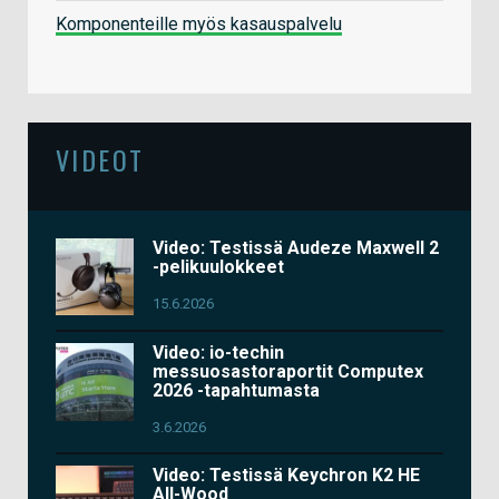
Komponenteille myös kasauspalvelu
VIDEOT
Video: Testissä Audeze Maxwell 2
-pelikuulokkeet
15.6.2026
Video: io-techin
messuosastoraportit Computex
2026 -tapahtumasta
3.6.2026
Video: Testissä Keychron K2 HE
All-Wood