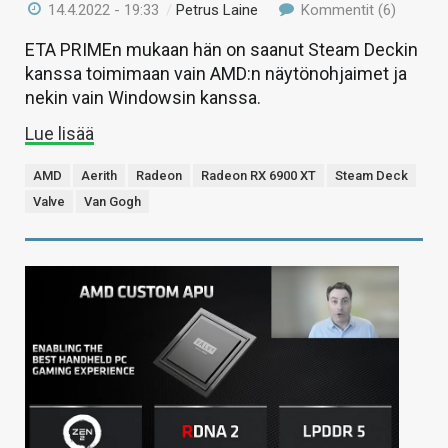
14.4.2022 - 19:33
/
Petrus Laine
Kommentit (6)
ETA PRIMEn mukaan hän on saanut Steam Deckin
kanssa toimimaan vain AMD:n näytönohjaimet ja
nekin vain Windowsin kanssa.
Lue lisää
AMD
Aerith
Radeon
Radeon RX 6900 XT
Steam Deck
Valve
Van Gogh