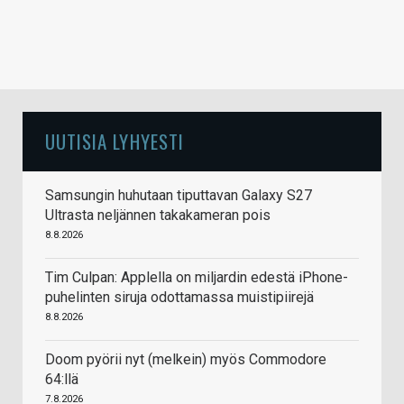
UUTISIA LYHYESTI
Samsungin huhutaan tiputtavan Galaxy S27
Ultrasta neljännen takakameran pois
8.8.2026
Tim Culpan: Applella on miljardin edestä iPhone-
puhelinten siruja odottamassa muistipiirejä
8.8.2026
Doom pyörii nyt (melkein) myös Commodore
64:llä
7.8.2026