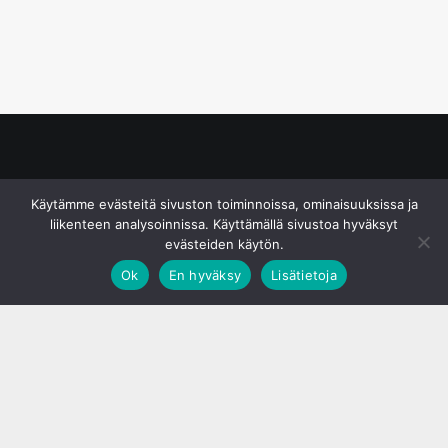
© S&J Media Oy
Käytämme evästeitä sivuston toiminnoissa, ominaisuuksissa ja
liikenteen analysoinnissa. Käyttämällä sivustoa hyväksyt
evästeiden käytön.
Ok
En hyväksy
Lisätietoja
;