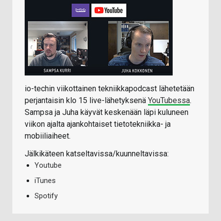
io-techin viikottainen tekniikkapodcast lähetetään
perjantaisin klo 15 live-lähetyksenä
YouTubessa
.
Sampsa ja Juha käyvät keskenään läpi kuluneen
viikon ajalta ajankohtaiset tietotekniikka- ja
mobiiliaiheet.
Jälkikäteen katseltavissa/kuunneltavissa:
Youtube
iTunes
Spotify