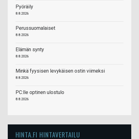
Pyöräily
8.8.2026
Perussuomalaiset
8.8.2026
Elämän synty
8.8.2026
Minkä fyysisen levykäisen ostin viimeksi
8.8.2026
PC:lle optinen ulostulo
8.8.2026
HINTA.FI HINTAVERTAILU