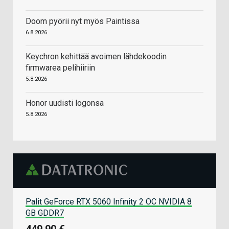
Doom pyörii nyt myös Paintissa
6.8.2026
Keychron kehittää avoimen lähdekoodin
firmwarea pelihiiriin
5.8.2026
Honor uudisti logonsa
5.8.2026
Palit GeForce RTX 5060 Infinity 2 OC NVIDIA 8
GB GDDR7
449,90 €