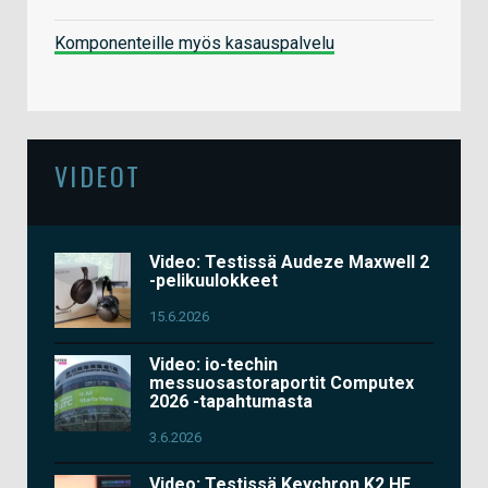
Komponenteille myös kasauspalvelu
VIDEOT
Video: Testissä Audeze Maxwell 2
-pelikuulokkeet
15.6.2026
Video: io-techin
messuosastoraportit Computex
2026 -tapahtumasta
3.6.2026
Video: Testissä Keychron K2 HE