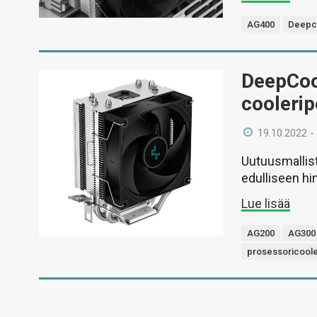
AG400
Deepc
DeepCool
cooleri
19.10.2022 -
Uutuusmallis
edulliseen hi
Lue lisää
AG200
AG300
prosessoricoole