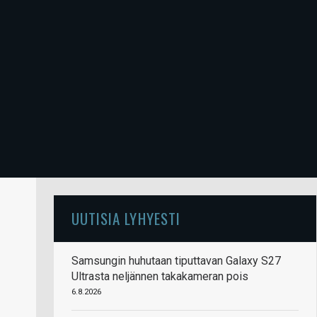
UUTISIA LYHYESTI
Samsungin huhutaan tiputtavan Galaxy S27
Ultrasta neljännen takakameran pois
6.8.2026