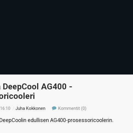
ä DeepCool AG400 -
ricooleri
 16:10
/
Juha Kokkonen
Kommentit (0)
eepCoolin edullisen AG400-prosessoricoolerin.