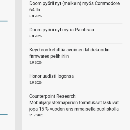
Doom pyörii nyt (melkein) myös Commodore
64:llä
6.8.2026
Doom pyörii nyt myös Paintissa
6.8.2026
Keychron kehittää avoimen lähdekoodin
firmwarea pelihiiriin
5.8.2026
Honor uudisti logonsa
5.8.2026
Counterpoint Research:
Mobiilijärjestelmäpiirien toimitukset laskivat
jopa 15 % vuoden ensimmäisellä puoliskolla
31.7.2026