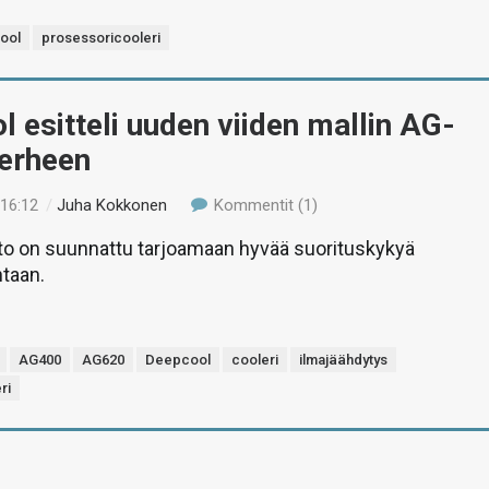
ool
prosessoricooleri
 esitteli uuden viiden mallin AG-
perheen
 16:12
/
Juha Kokkonen
Kommentit (1)
to on suunnattu tarjoamaan hyvää suorituskykyä
ntaan.
AG400
AG620
Deepcool
cooleri
ilmajäähdytys
ri