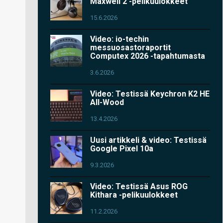
Maxwell 2 -pelikuulokkeet
15.6.2026
Video: io-techin
messuosastoraportit
Computex 2026 -tapahtumasta
3.6.2026
Video: Testissä Keychron K2 HE
All-Wood
13.4.2026
Uusi artikkeli & video: Testissä
Google Pixel 10a
9.3.2026
Video: Testissä Asus ROG
Kithara -pelikuulokkeet
11.2.2026