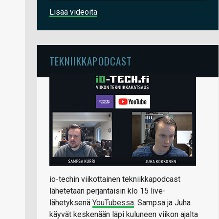
Lisää videoita
TEKNIIKKAPODCAST
io-techin viikottainen tekniikkapodcast
lähetetään perjantaisin klo 15 live-
lähetyksenä
YouTubessa
. Sampsa ja Juha
käyvät keskenään läpi kuluneen viikon ajalta