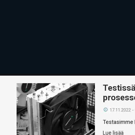
Testiss
prosesso
17.11.2022 -
Testasimme D
Lue lisää