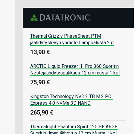
Thermal Grizzly PhaseSheet PTM
jäähdytyslevyn yhdiste Lämpöalusta 2 g
13,90 €
ARCTIC Liquid Freezer III Pro 360 Suoritin
Nestejäähdytyspakkaus 12 cm musta 1 kpl
75,90 €
Kingston Technology NV3 2 TB M.2 PCI
Express 4.0 NVMe 3D NAND
265,90 €
Thermalright Phantom Spirit 120 SE ARGB
Suoritin Ilmanjäähdytin 12 cm Musta 1 kpl