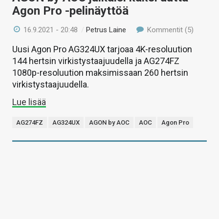
Agon Pro -pelinäyttöä
16.9.2021 - 20:48
/
Petrus Laine
Kommentit (5)
Uusi Agon Pro AG324UX tarjoaa 4K-resoluution
144 hertsin virkistystaajuudella ja AG274FZ
1080p-resoluution maksimissaan 260 hertsin
virkistystaajuudella.
Lue lisää
AG274FZ
AG324UX
AGON by AOC
AOC
Agon Pro