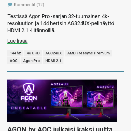
Kommentit (12)
Testissä Agon Pro -sarjan 32-tuumainen 4k-
resoluution ja 144 hertsin AG324UX-pelinäyttö
HDMI 2.1 -liitännöillä.
Lue lisää
144 hz
4K UHD
AG324UX
AMD Freesync Premium
AOC
Agon Pro
HDMI 2.1
AGON by AOC julkaisi kaksi uutta