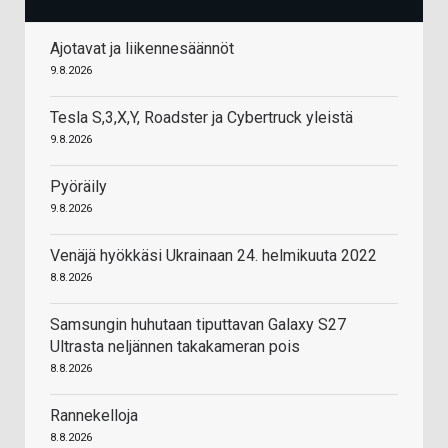
Ajotavat ja liikennesäännöt
9.8.2026
Tesla S,3,X,Y, Roadster ja Cybertruck yleistä
9.8.2026
Pyöräily
9.8.2026
Venäjä hyökkäsi Ukrainaan 24. helmikuuta 2022
8.8.2026
Samsungin huhutaan tiputtavan Galaxy S27
Ultrasta neljännen takakameran pois
8.8.2026
Rannekelloja
8.8.2026