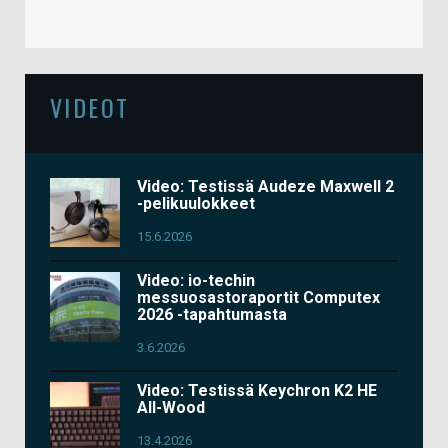
VIDEOT
Video: Testissä Audeze Maxwell 2
-pelikuulokkeet
15.6.2026
Video: io-techin
messuosastoraportit Computex
2026 -tapahtumasta
3.6.2026
Video: Testissä Keychron K2 HE
All-Wood
13.4.2026