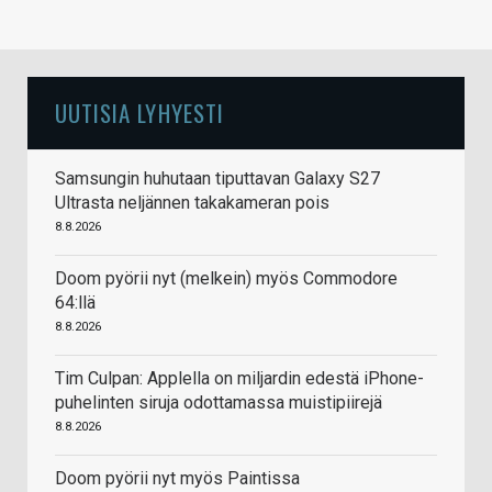
UUTISIA LYHYESTI
Samsungin huhutaan tiputtavan Galaxy S27
Ultrasta neljännen takakameran pois
8.8.2026
Doom pyörii nyt (melkein) myös Commodore
64:llä
8.8.2026
Tim Culpan: Applella on miljardin edestä iPhone-
puhelinten siruja odottamassa muistipiirejä
8.8.2026
Doom pyörii nyt myös Paintissa