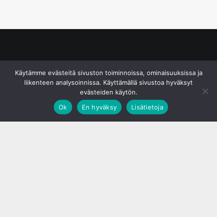
© S&J Media Oy
Käytämme evästeitä sivuston toiminnoissa, ominaisuuksissa ja
liikenteen analysoinnissa. Käyttämällä sivustoa hyväksyt
evästeiden käytön.
Ok
En hyväksy
Lisätietoja
;