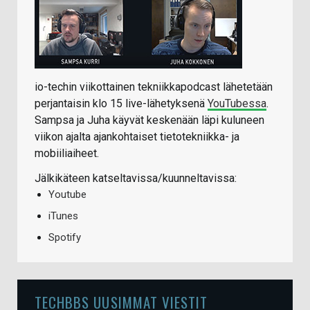
io-techin viikottainen tekniikkapodcast lähetetään
perjantaisin klo 15 live-lähetyksenä
YouTubessa
.
Sampsa ja Juha käyvät keskenään läpi kuluneen
viikon ajalta ajankohtaiset tietotekniikka- ja
mobiiliaiheet.
Jälkikäteen katseltavissa/kuunneltavissa:
Youtube
iTunes
Spotify
TECHBBS UUSIMMAT VIESTIT