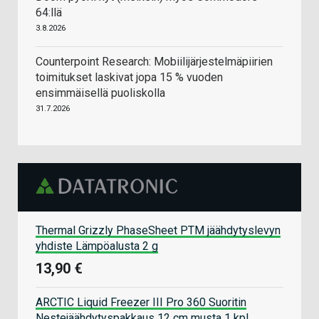
64:llä
3.8.2026
Counterpoint Research: Mobiilijärjestelmäpiirien
toimitukset laskivat jopa 15 % vuoden
ensimmäisellä puoliskolla
31.7.2026
Thermal Grizzly PhaseSheet PTM jäähdytyslevyn
yhdiste Lämpöalusta 2 g
13,90 €
ARCTIC Liquid Freezer III Pro 360 Suoritin
Nestejäähdytyspakkaus 12 cm musta 1 kpl