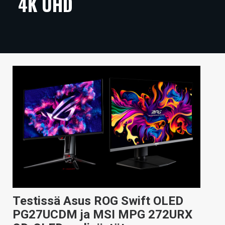
4K UHD
ARTIKKELIT
VIDEOT
TECHBBS
TIETOA
HINTA.FI
KAUPPA
VAIHDA TEEMA
HAKU
Testissä Asus ROG Swift OLED
PG27UCDM ja MSI MPG 272URX