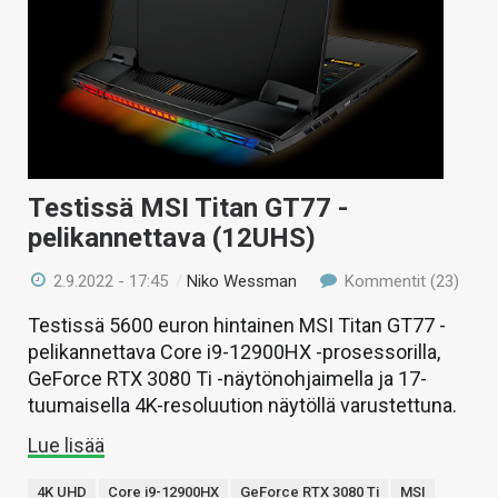
Testissä MSI Titan GT77 -
pelikannettava (12UHS)
2.9.2022 - 17:45
/
Niko Wessman
Kommentit (23)
Testissä 5600 euron hintainen MSI Titan GT77 -
pelikannettava Core i9-12900HX -prosessorilla,
GeForce RTX 3080 Ti -näytönohjaimella ja 17-
tuumaisella 4K-resoluution näytöllä varustettuna.
Lue lisää
4K UHD
Core i9-12900HX
GeForce RTX 3080 Ti
MSI