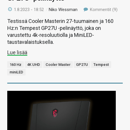
1.8.2023 - 18:52
/
Niko Wessman
Kommentit (9)
Testissä Cooler Masterin 27-tuumainen ja 160
Hz:n Tempest GP27U -pelinäyttö, joka on
varustettu 4k-resoluutiolla ja MiniLED-
taustavalaistuksella.
Lue lisää
160 Hz
4K UHD
Cooler Master
GP27U
Tempest
miniLED