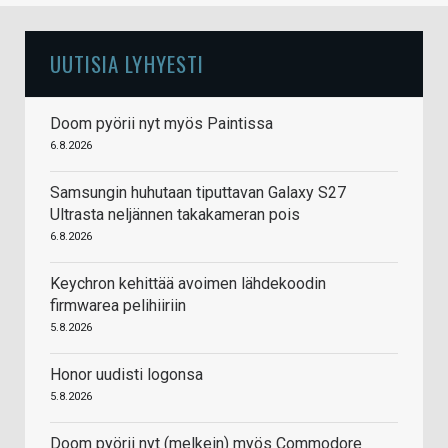
UUTISIA LYHYESTI
Doom pyörii nyt myös Paintissa
6.8.2026
Samsungin huhutaan tiputtavan Galaxy S27
Ultrasta neljännen takakameran pois
6.8.2026
Keychron kehittää avoimen lähdekoodin
firmwarea pelihiiriin
5.8.2026
Honor uudisti logonsa
5.8.2026
Doom pyörii nyt (melkein) myös Commodore