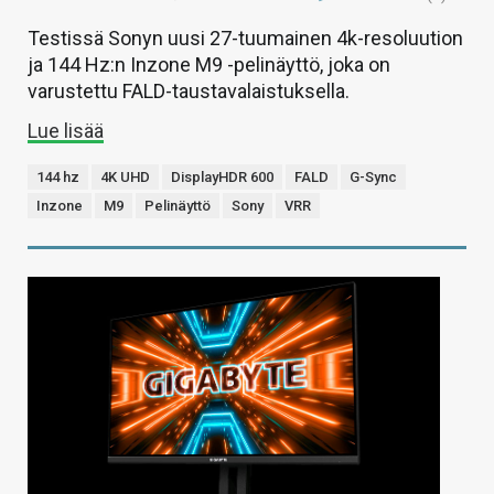
Testissä Sonyn uusi 27-tuumainen 4k-resoluution
ja 144 Hz:n Inzone M9 -pelinäyttö, joka on
varustettu FALD-taustavalaistuksella.
Lue lisää
144 hz
4K UHD
DisplayHDR 600
FALD
G-Sync
Inzone
M9
Pelinäyttö
Sony
VRR