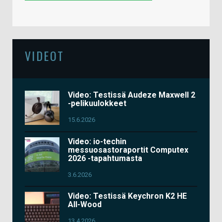
VIDEOT
Video: Testissä Audeze Maxwell 2
-pelikuulokkeet
15.6.2026
Video: io-techin
messuosastoraportit Computex
2026 -tapahtumasta
3.6.2026
Video: Testissä Keychron K2 HE
All-Wood
13.4.2026