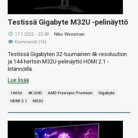
Testissä Gigabyte M32U -pelinäyttö
17.1.2022 - 22:40
/
Niko Wessman
Kommentit (16)
Testissä Gigabyten 32-tuumainen 4k-resoluution
ja 144 hertsin M32U-pelinäyttö HDMI 2.1 -
liitännöillä.
Lue lisää
144 hz
4K UHD
AMD Freesync Premium
Gigabyte
HDMI 2.1
M32U