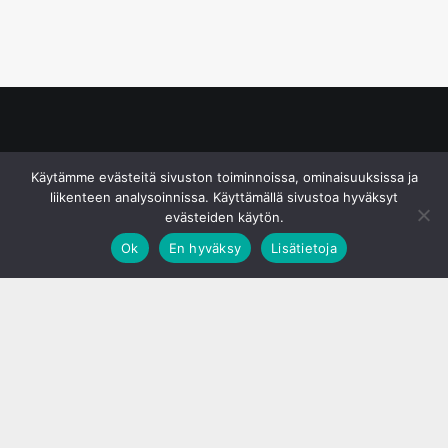
© S&J Media Oy
Käytämme evästeitä sivuston toiminnoissa, ominaisuuksissa ja
liikenteen analysoinnissa. Käyttämällä sivustoa hyväksyt
evästeiden käytön.
Ok
En hyväksy
Lisätietoja
;