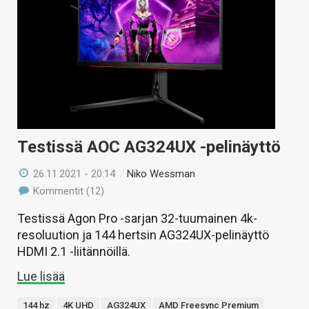
Testissä AOC AG324UX -pelinäyttö
26.11.2021 - 20:14
/
Niko Wessman
Kommentit (12)
Testissä Agon Pro -sarjan 32-tuumainen 4k-
resoluution ja 144 hertsin AG324UX-pelinäyttö
HDMI 2.1 -liitännöillä.
Lue lisää
144 hz
4K UHD
AG324UX
AMD Freesync Premium