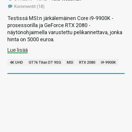
Kommentit (18)
Testissä MSI:n järkälemäinen Core i9-9900K -
prosessorilla ja GeForce RTX 2080 -
näytönohjaimella varustettu pelikannettava, jonka
hinta on 5000 euroa.
Lue lisää
4K UHD
GT76 Titan DT 9SG
MSI
RTX 2080
i9-9900K