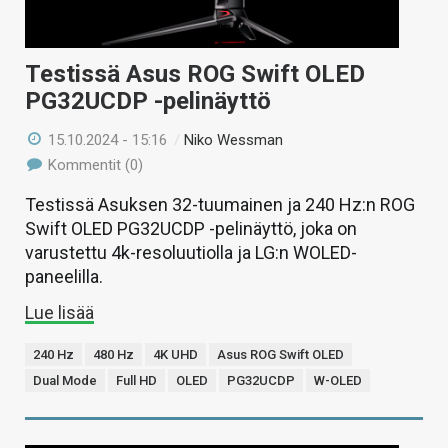
Testissä Asus ROG Swift OLED
PG32UCDP -pelinäyttö
15.10.2024 - 15:16
/
Niko Wessman
Kommentit (0)
Testissä Asuksen 32-tuumainen ja 240 Hz:n ROG
Swift OLED PG32UCDP -pelinäyttö, joka on
varustettu 4k-resoluutiolla ja LG:n WOLED-
paneelilla.
Lue lisää
240 Hz
480 Hz
4K UHD
Asus ROG Swift OLED
Dual Mode
Full HD
OLED
PG32UCDP
W-OLED