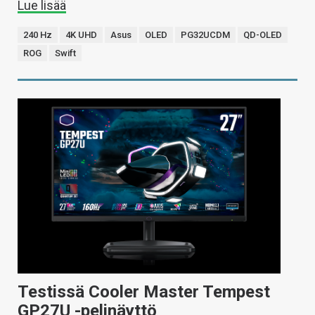
Lue lisää
240 Hz
4K UHD
Asus
OLED
PG32UCDM
QD-OLED
ROG
Swift
Testissä Cooler Master Tempest
GP27U -pelinäyttö