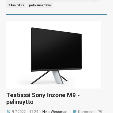
Titan GT77
pelikannettava
Testissä Sony Inzone M9 -
pelinäyttö
9.7.2022 - 17:24
/
Niko Wessman
Kommentit (9)