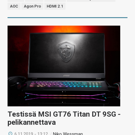
AOC
Agon Pro
HDMI 2.1
Testissä MSI GT76 Titan DT 9SG -
pelikannettava
6.11.2019 - 13:12
/
Niko Wessman