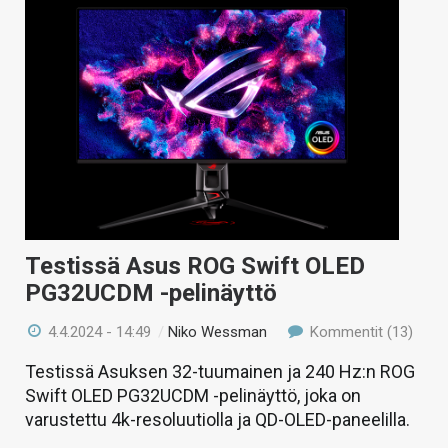
Testissä Asus ROG Swift OLED
PG32UCDM -pelinäyttö
4.4.2024 - 14:49
/
Niko Wessman
Kommentit (13)
Testissä Asuksen 32-tuumainen ja 240 Hz:n ROG
Swift OLED PG32UCDM -pelinäyttö, joka on
varustettu 4k-resoluutiolla ja QD-OLED-paneelilla.