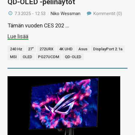
QD-OLED -pelinäytöt
7.3.2025 - 12:53
/
Niko Wessman
Kommentit (0)
Tämän vuoden CES 202 …
Lue lisää
240 Hz
27"
272URX
4K UHD
Asus
DisplayPort 2.1a
MSI
OLED
PG27UCDM
QD-OLED