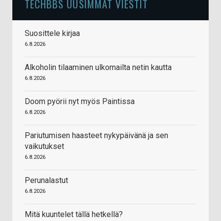
TECHBBS UUSIMMAT VIESTIT
Suosittele kirjaa
6.8.2026
Alkoholin tilaaminen ulkomailta netin kautta
6.8.2026
Doom pyörii nyt myös Paintissa
6.8.2026
Pariutumisen haasteet nykypäivänä ja sen
vaikutukset
6.8.2026
Perunalastut
6.8.2026
Mitä kuuntelet tällä hetkellä?