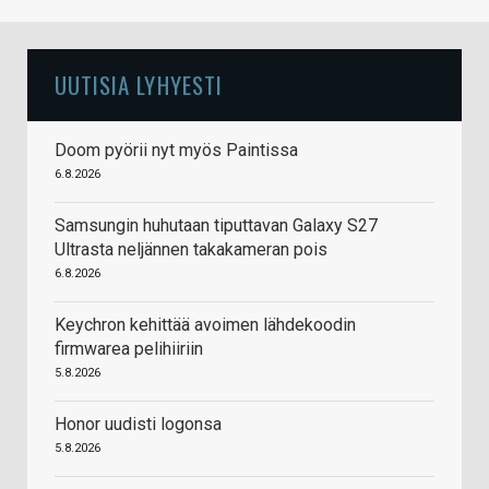
UUTISIA LYHYESTI
Doom pyörii nyt myös Paintissa
6.8.2026
Samsungin huhutaan tiputtavan Galaxy S27
Ultrasta neljännen takakameran pois
6.8.2026
Keychron kehittää avoimen lähdekoodin
firmwarea pelihiiriin
5.8.2026
Honor uudisti logonsa
5.8.2026