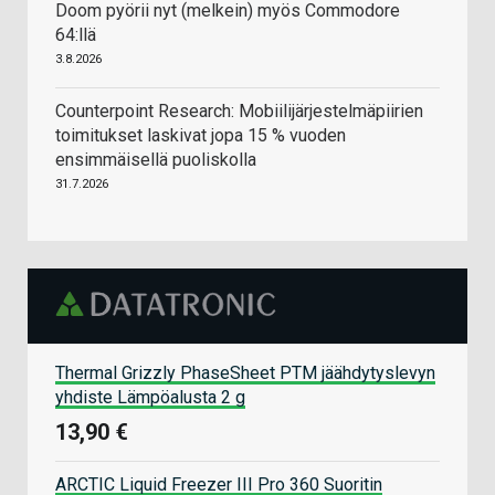
Doom pyörii nyt (melkein) myös Commodore
64:llä
3.8.2026
Counterpoint Research: Mobiilijärjestelmäpiirien
toimitukset laskivat jopa 15 % vuoden
ensimmäisellä puoliskolla
31.7.2026
Thermal Grizzly PhaseSheet PTM jäähdytyslevyn
yhdiste Lämpöalusta 2 g
13,90 €
ARCTIC Liquid Freezer III Pro 360 Suoritin