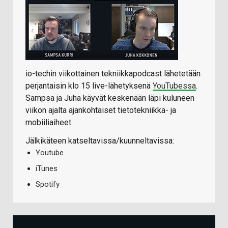
io-techin viikottainen tekniikkapodcast lähetetään
perjantaisin klo 15 live-lähetyksenä
YouTubessa
.
Sampsa ja Juha käyvät keskenään läpi kuluneen
viikon ajalta ajankohtaiset tietotekniikka- ja
mobiiliaiheet.
Jälkikäteen katseltavissa/kuunneltavissa:
Youtube
iTunes
Spotify