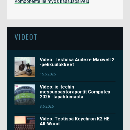
Komponenteille myös kasauspalvelu
VIDEOT
Video: Testissä Audeze Maxwell 2
-pelikuulokkeet
15.6.2026
Video: io-techin
messuosastoraportit Computex
2026 -tapahtumasta
3.6.2026
Video: Testissä Keychron K2 HE
All-Wood