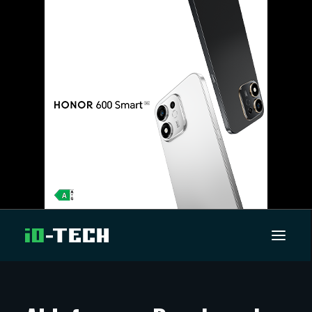
UUTISET