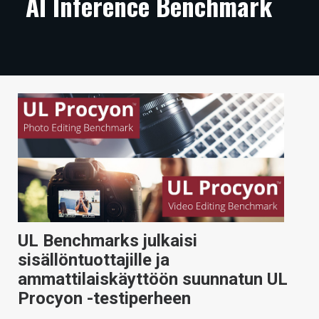
AI Inference Benchmark
ARTIKKELIT
VIDEOT
TECHBBS
TIETOA
HINTA.FI
KAUPPA
VAIHDA TEEMA
UL Benchmarks julkaisi
sisällöntuottajille ja
HAKU
ammattilaiskäyttöön suunnatun UL
Procyon -testiperheen