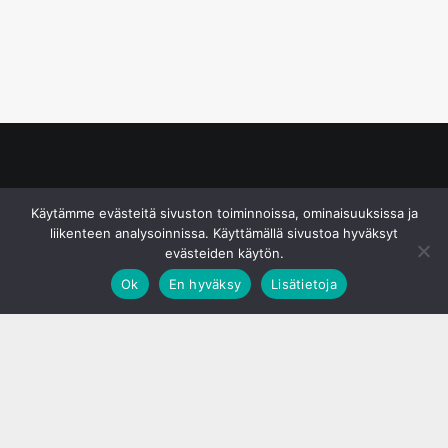
© S&J Media Oy
Käytämme evästeitä sivuston toiminnoissa, ominaisuuksissa ja
liikenteen analysoinnissa. Käyttämällä sivustoa hyväksyt
evästeiden käytön.
Ok
En hyväksy
Lisätietoja
;