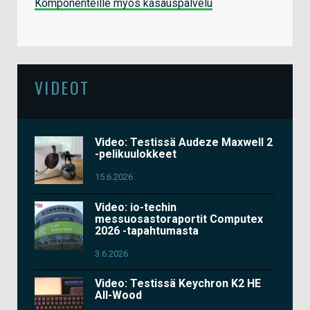
Komponenteille myös kasauspalvelu
VIDEOT
Video: Testissä Audeze Maxwell 2
-pelikuulokkeet
15.6.2026
Video: io-techin
messuosastoraportit Computex
2026 -tapahtumasta
3.6.2026
Video: Testissä Keychron K2 HE
All-Wood