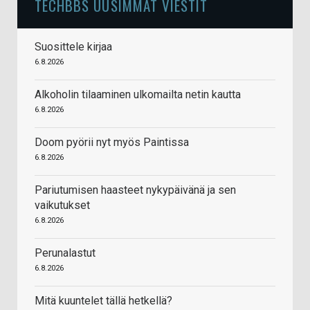
TECHBBS UUSIMMAT VIESTIT
Suosittele kirjaa
6.8.2026
Alkoholin tilaaminen ulkomailta netin kautta
6.8.2026
Doom pyörii nyt myös Paintissa
6.8.2026
Pariutumisen haasteet nykypäivänä ja sen
vaikutukset
6.8.2026
Perunalastut
6.8.2026
Mitä kuuntelet tällä hetkellä?