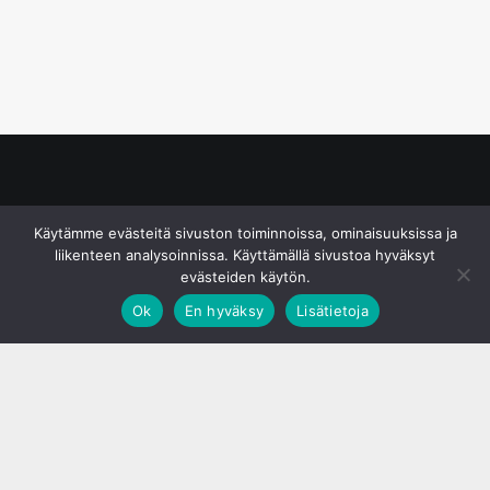
© S&J Media Oy
Käytämme evästeitä sivuston toiminnoissa, ominaisuuksissa ja
liikenteen analysoinnissa. Käyttämällä sivustoa hyväksyt
evästeiden käytön.
Ok
En hyväksy
Lisätietoja
;