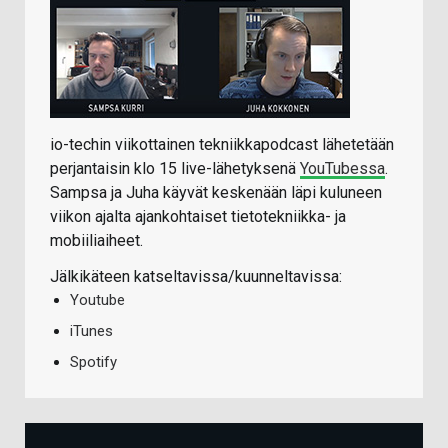
io-techin viikottainen tekniikkapodcast lähetetään
perjantaisin klo 15 live-lähetyksenä
YouTubessa
.
Sampsa ja Juha käyvät keskenään läpi kuluneen
viikon ajalta ajankohtaiset tietotekniikka- ja
mobiiliaiheet.
Jälkikäteen katseltavissa/kuunneltavissa:
Youtube
iTunes
Spotify