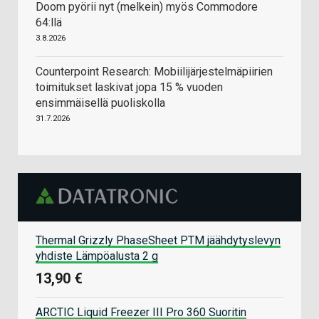
Doom pyörii nyt (melkein) myös Commodore
64:llä
3.8.2026
Counterpoint Research: Mobiilijärjestelmäpiirien
toimitukset laskivat jopa 15 % vuoden
ensimmäisellä puoliskolla
31.7.2026
Thermal Grizzly PhaseSheet PTM jäähdytyslevyn
yhdiste Lämpöalusta 2 g
13,90 €
ARCTIC Liquid Freezer III Pro 360 Suoritin