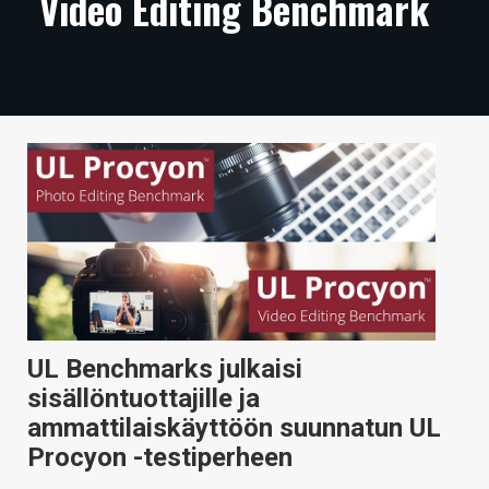
Video Editing Benchmark
ARTIKKELIT
VIDEOT
TECHBBS
TIETOA
HINTA.FI
KAUPPA
VAIHDA TEEMA
UL Benchmarks julkaisi
sisällöntuottajille ja
HAKU
ammattilaiskäyttöön suunnatun UL
Procyon -testiperheen