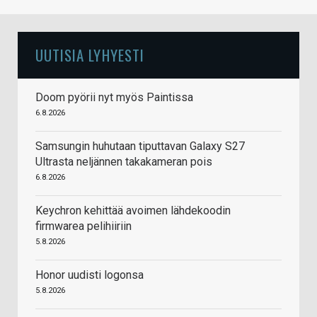
UUTISIA LYHYESTI
Doom pyörii nyt myös Paintissa
6.8.2026
Samsungin huhutaan tiputtavan Galaxy S27
Ultrasta neljännen takakameran pois
6.8.2026
Keychron kehittää avoimen lähdekoodin
firmwarea pelihiiriin
5.8.2026
Honor uudisti logonsa
5.8.2026