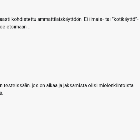
sti kohdistettu ammattilaiskäyttöön. Ei ilmais- tai ”kotikäyttö”-
htee etsimään…
 testeissään, jos on aikaa ja jaksamista olisi mielenkiintoista
ä.