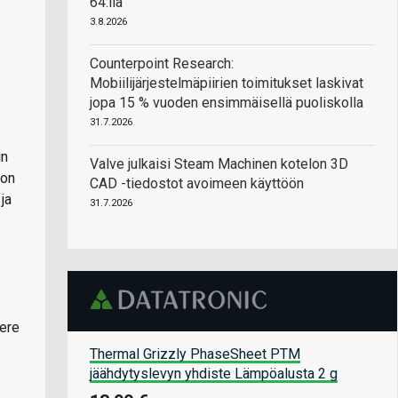
64:llä
3.8.2026
Counterpoint Research:
Mobiilijärjestelmäpiirien toimitukset laskivat
jopa 15 % vuoden ensimmäisellä puoliskolla
31.7.2026
in
Valve julkaisi Steam Machinen kotelon 3D
 on
CAD -tiedostot avoimeen käyttöön
ja
31.7.2026
iere
Thermal Grizzly PhaseSheet PTM
jäähdytyslevyn yhdiste Lämpöalusta 2 g