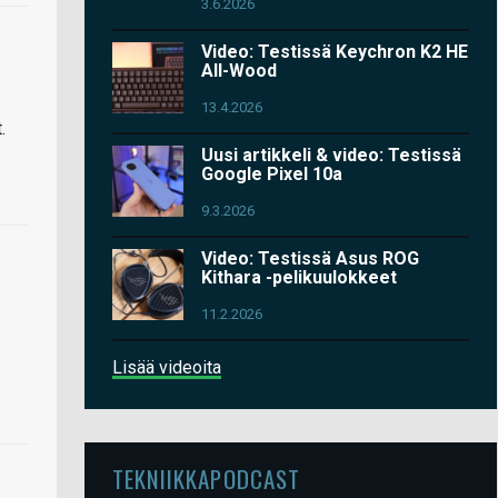
3.6.2026
Video: Testissä Keychron K2 HE
All-Wood
13.4.2026
.
Uusi artikkeli & video: Testissä
Google Pixel 10a
9.3.2026
Video: Testissä Asus ROG
Kithara -pelikuulokkeet
11.2.2026
Lisää videoita
TEKNIIKKAPODCAST