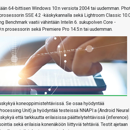
ntään 64-bittisen Windows 10:n versiota 2004 tai uudemman. Pho
n prosessorin SSE 4.2 -käskykannalla sekä Lightroom Classic 10.0
 Benchmark vaatii vähintään Intelin 6. sukupolven Core -
D:n prosessorin sekä Premiere Pro 14.5:n tai uudemman.
ituskykyä koneoppimistehtävissä. Se osaa hyödyntää
 Processing Unit) ja hyödyntää testeissä NNAPI:a (Android Neural
kykyä että tarkkuutta erilaisissa päättelytehtävissä (inference).
tia sekä erilaisia konenäköön liittyviä tehtäviä. Testit ajetaan