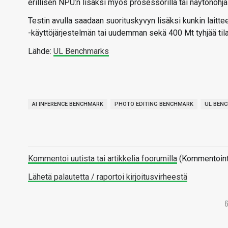
erillisen NPU:n lisäksi myös prosessorilla tai näytönohja
Testin avulla saadaan suorituskyvyn lisäksi kunkin laitte
-käyttöjärjestelmän tai uudemman sekä 400 Mt tyhjää tila
Lähde:
UL Benchmarks
AI INFERENCE BENCHMARK
PHOTO EDITING BENCHMARK
UL BEN
Kommentoi uutista tai artikkelia foorumilla
(Kommentointi 
Lähetä palautetta / raportoi kirjoitusvirheestä