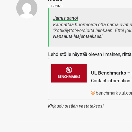
1.12.2020
Jarnis sanoi
Kannattaa huomioida että nämä ovat puh
"kotikäyttö"-versioita lainkaan. Ettei j
Napsauta laajentaaksesi…
Lehdistölle näyttää olevan ilmainen, riittää
UL Benchmarks – 
Contact information f
benchmarks.ul.c
Kirjaudu sisään vastataksesi