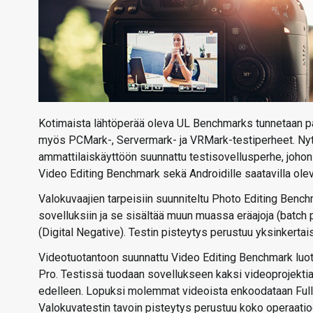
Kotimaista lähtöperää oleva UL Benchmarks tunnetaan par
myös PCMark-, Servermark- ja VRMark-testiperheet. Nyt y
ammattilaiskäyttöön suunnattu testisovellusperhe, johon
Video Editing Benchmark sekä Androidille saatavilla ole
Valokuvaajien tarpeisiin suunniteltu Photo Editing Ben
sovelluksiin ja se sisältää muun muassa eräajoja (batc
(Digital Negative). Testin pisteytys perustuu yksinkert
Videotuotantoon suunnattu Video Editing Benchmark luott
Pro. Testissä tuodaan sovellukseen kaksi videoprojektia, j
edelleen. Lopuksi molemmat videoista enkoodataan FullH
Valokuvatestin tavoin pisteytys perustuu koko operaati