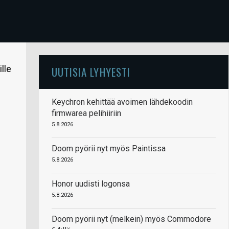
lle
UUTISIA LYHYESTI
Keychron kehittää avoimen lähdekoodin
firmwarea pelihiiriin
5.8.2026
Doom pyörii nyt myös Paintissa
5.8.2026
Honor uudisti logonsa
5.8.2026
Doom pyörii nyt (melkein) myös Commodore