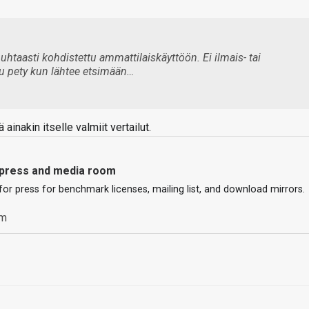
taasti kohdistettu ammattilaiskäyttöön. Ei ilmais- tai
oku pety kun lähtee etsimään…
 ainakin itselle valmiit vertailut.
press and media room
or press for benchmark licenses, mailing list, and download mirrors.
om