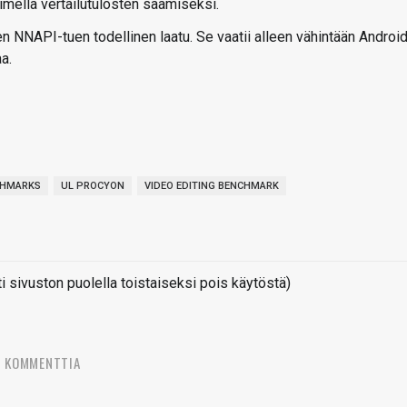
imella vertailutulosten saamiseksi.
en NNAPI-tuen todellinen laatu. Se vaatii alleen vähintään Androi
a.
CHMARKS
UL PROCYON
VIDEO EDITING BENCHMARK
sivuston puolella toistaiseksi pois käytöstä)
6 KOMMENTTIA