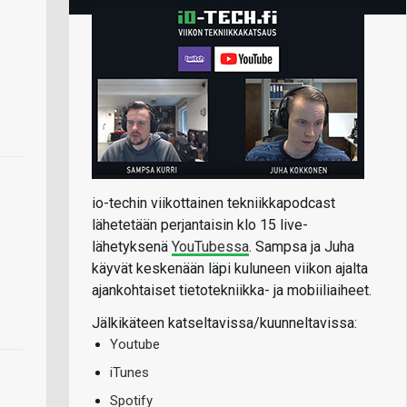
io-techin viikottainen tekniikkapodcast
lähetetään perjantaisin klo 15 live-
lähetyksenä
YouTubessa
. Sampsa ja Juha
käyvät keskenään läpi kuluneen viikon ajalta
ajankohtaiset tietotekniikka- ja mobiiliaiheet.
Jälkikäteen katseltavissa/kuunneltavissa:
Youtube
iTunes
Spotify