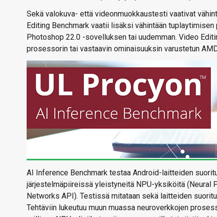
Sekä valokuva- että videonmuokkaustesti vaativat vähi
Editing Benchmark vaatii lisäksi vähintään tuplaytimise
Photoshop 22.0 -sovelluksen tai uudemman. Video Editing
prosessorin tai vastaavin ominaisuuksin varustetun AM
AI Inference Benchmark testaa Android-laitteiden suor
järjestelmäpiireissä yleistyneitä NPU-yksiköitä (Neural
Networks API). Testissä mitataan sekä laitteiden suoritus
Tehtäviin lukeutuu muun muassa neuroverkkojen prosessoin