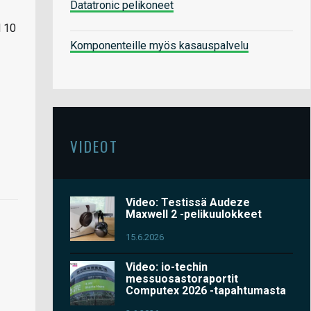
Datatronic pelikoneet
d 10
Komponenteille myös kasauspalvelu
VIDEOT
Video: Testissä Audeze
Maxwell 2 -pelikuulokkeet
15.6.2026
Video: io-techin
messuosastoraportit
Computex 2026 -tapahtumasta