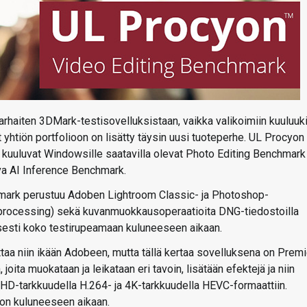
haiten 3DMark-testisovelluksistaan, vaikka valikoimiin kuuluuk
htiön portfolioon on lisätty täysin uusi tuoteperhe. UL Procyon
 kuuluvat Windowsille saatavilla olevat Photo Editing Benchmark 
va AI Inference Benchmark.
chmark perustuu Adoben Lightroom Classic- ja Photoshop-
h processing) sekä kuvanmuokkausoperaatioita DNG-tiedostoilla
aisesti koko testirupeamaan kuluneeseen aikaan.
aa niin ikään Adobeen, mutta tällä kertaa sovelluksena on Prem
oita muokataan ja leikataan eri tavoin, lisätään efektejä ja niin
D-tarkkuudella H.264- ja 4K-tarkkuudella HEVC-formaattiin.
oon kuluneeseen aikaan.