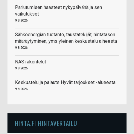
Pariutumisen haasteet nykypäivänä ja sen
vaikutukset
9.8.2026
Sähköenergian tuotanto, taustatekijät, hintatason
määräytyminen, yms yleinen keskustelu aiheesta
9.8.2026
NAS rakentelut
9.8.2026
Keskustelu ja palaute Hyvät tarjoukset -alueesta
9.8.2026
HINTA.FI HINTAVERTAILU