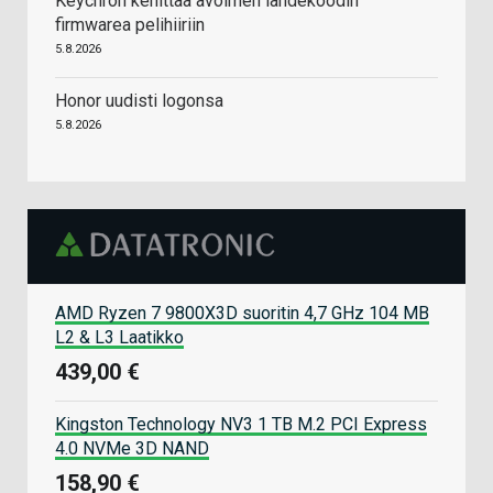
Keychron kehittää avoimen lähdekoodin
firmwarea pelihiiriin
5.8.2026
Honor uudisti logonsa
5.8.2026
AMD Ryzen 7 9800X3D suoritin 4,7 GHz 104 MB
L2 & L3 Laatikko
439,00 €
Kingston Technology NV3 1 TB M.2 PCI Express
4.0 NVMe 3D NAND
158,90 €