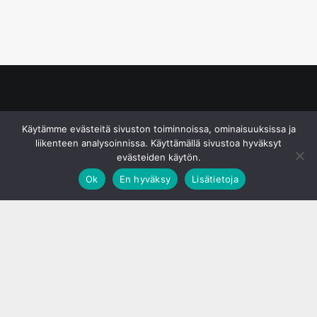
© S&J Media Oy
Käytämme evästeitä sivuston toiminnoissa, ominaisuuksissa ja
liikenteen analysoinnissa. Käyttämällä sivustoa hyväksyt
evästeiden käytön.
Ok
En hyväksy
Lisätietoja
;