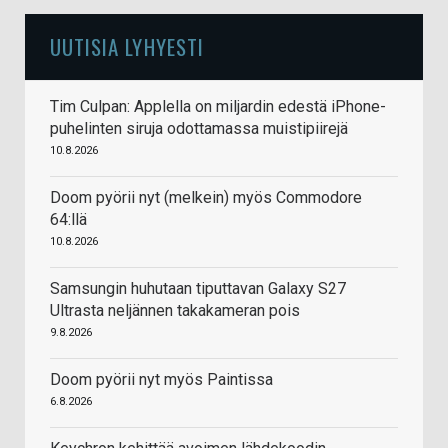
UUTISIA LYHYESTI
Tim Culpan: Applella on miljardin edestä iPhone-
puhelinten siruja odottamassa muistipiirejä
10.8.2026
Doom pyörii nyt (melkein) myös Commodore
64:llä
10.8.2026
Samsungin huhutaan tiputtavan Galaxy S27
Ultrasta neljännen takakameran pois
9.8.2026
Doom pyörii nyt myös Paintissa
6.8.2026