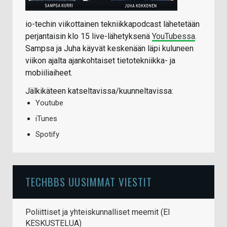
io-techin viikottainen tekniikkapodcast lähetetään
perjantaisin klo 15 live-lähetyksenä
YouTubessa
.
Sampsa ja Juha käyvät keskenään läpi kuluneen
viikon ajalta ajankohtaiset tietotekniikka- ja
mobiiliaiheet.
Jälkikäteen katseltavissa/kuunneltavissa:
Youtube
iTunes
Spotify
TECHBBS UUSIMMAT VIESTIT
Poliittiset ja yhteiskunnalliset meemit (EI
KESKUSTELUA)