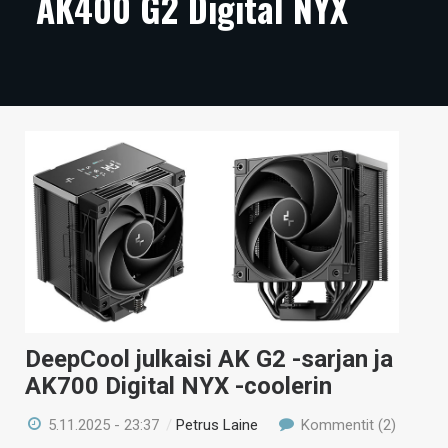
AK400 G2 Digital NYX
ARTIKKELIT
VIDEOT
TECHBBS
TIETOA
HINTA.FI
KAUPPA
VAIHDA TEEMA
DeepCool julkaisi AK G2 -sarjan ja
HAKU
AK700 Digital NYX -coolerin
5.11.2025 - 23:37
/
Petrus Laine
Kommentit (2)