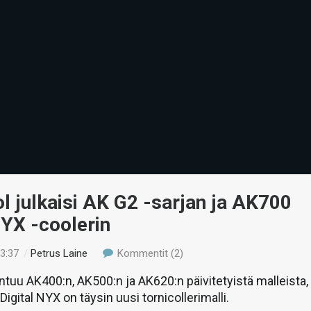
 julkaisi AK G2 -sarjan ja AK700
NYX -coolerin
23:37
/
Petrus Laine
Kommentit (2)
ntuu AK400:n, AK500:n ja AK620:n päivitetyistä malleista,
igital NYX on täysin uusi tornicollerimalli.