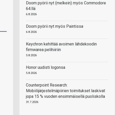
Doom pyörii nyt (melkein) myös Commodore
64:llä
6.8.2026
Doom pyörii nyt myös Paintissa
6.8.2026
Keychron kehittää avoimen lähdekoodin
firmwarea pelihiiriin
5.8.2026
Honor uudisti logonsa
5.8.2026
Counterpoint Research:
Mobiilijärjestelmäpiirien toimitukset laskivat
jopa 15 % vuoden ensimmäisellä puoliskolla
31.7.2026