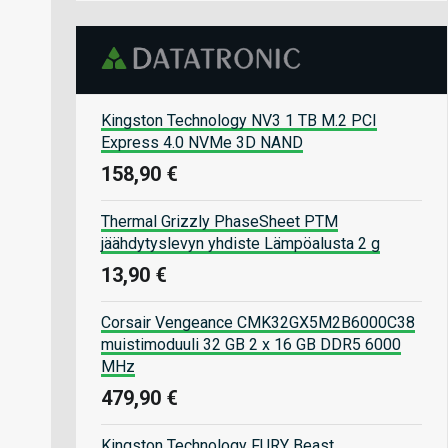
Kingston Technology NV3 1 TB M.2 PCI
Express 4.0 NVMe 3D NAND
158,90 €
Thermal Grizzly PhaseSheet PTM
jäähdytyslevyn yhdiste Lämpöalusta 2 g
13,90 €
Corsair Vengeance CMK32GX5M2B6000C38
muistimoduuli 32 GB 2 x 16 GB DDR5 6000
MHz
479,90 €
Kingston Technology FURY Beast