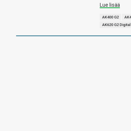
Lue lisää
AK400 G2
AK4
AK620 G2 Digita