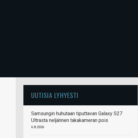
UUTISIA LYHYESTI
Samsungin huhutaan tiputtavan Galaxy S27
Ultrasta neljännen takakameran pois
6.8.2026