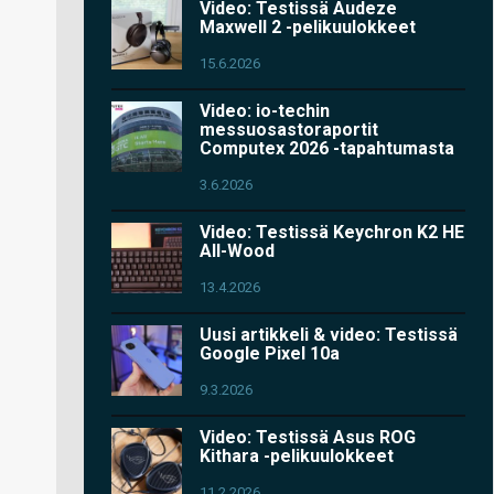
Video: Testissä Audeze
Maxwell 2 -pelikuulokkeet
15.6.2026
Video: io-techin
messuosastoraportit
Computex 2026 -tapahtumasta
3.6.2026
Video: Testissä Keychron K2 HE
All-Wood
13.4.2026
Uusi artikkeli & video: Testissä
Google Pixel 10a
9.3.2026
Video: Testissä Asus ROG
Kithara -pelikuulokkeet
11.2.2026