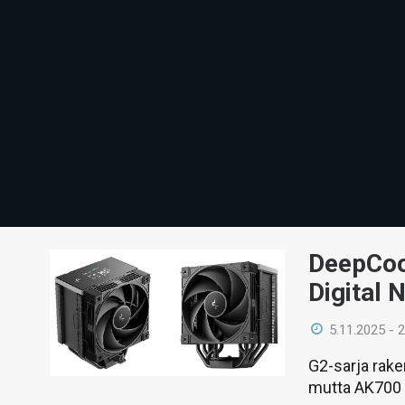
DeepCool
Digital 
5.11.2025 - 
G2-sarja rake
mutta AK700 D