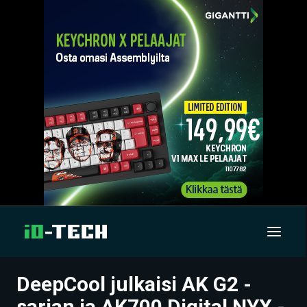
DeepCool julkaisi AK G2 -
UUTISET
sarjan ja AK700 Digital NYX -