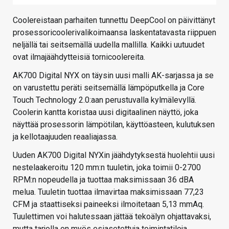
Coolereistaan parhaiten tunnettu DeepCool on päivittänyt
prosessoricoolerivalikoimaansa laskentatavasta riippuen
neljällä tai seitsemällä uudella mallilla. Kaikki uutuudet
ovat ilmajäähdytteisiä tornicoolereita.
AK700 Digital NYX on täysin uusi malli AK-sarjassa ja se
on varustettu peräti seitsemällä lämpöputkella ja Core
Touch Technology 2.0:aan perustuvalla kylmälevyllä.
Coolerin kantta koristaa uusi digitaalinen näyttö, joka
näyttää prosessorin lämpötilan, käyttöasteen, kulutuksen
ja kellotaajuuden reaaliajassa.
Uuden AK700 Digital NYXin jäähdytyksestä huolehtii uusi
nestelaakeroitu 120 mm:n tuuletin, joka toimii 0-2700
RPM:n nopeudella ja tuottaa maksimissaan 36 dBA
melua. Tuuletin tuottaa ilmavirtaa maksimissaan 77,23
CFM ja staattiseksi paineeksi ilmoitetaan 5,13 mmAq.
Tuulettimen voi halutessaan jättää tekoälyn ohjattavaksi,
mutta tarjolla on myös esiasetettuja toimintatiloja.