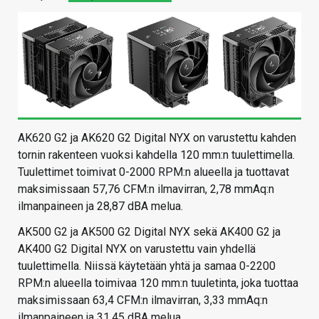
AK620 G2 ja AK620 G2 Digital NYX on varustettu kahden
tornin rakenteen vuoksi kahdella 120 mm:n tuulettimella.
Tuulettimet toimivat 0-2000 RPM:n alueella ja tuottavat
maksimissaan 57,76 CFM:n ilmavirran, 2,78 mmAq:n
ilmanpaineen ja 28,87 dBA melua.
AK500 G2 ja AK500 G2 Digital NYX sekä AK400 G2 ja
AK400 G2 Digital NYX on varustettu vain yhdellä
tuulettimella. Niissä käytetään yhtä ja samaa 0-2200
RPM:n alueella toimivaa 120 mm:n tuuletinta, joka tuottaa
maksimissaan 63,4 CFM:n ilmavirran, 3,33 mmAq:n
ilmanpaineen ja 31,45 dBA melua.