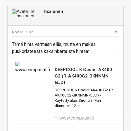
hsalonen
Nov 05, 2025
#1
Tämä hinta varmaan elää, mutta en maksa
puukoristeesta kaksinkertaista hintaa:
DEEPCOOL K Cooler AK400
G2 (R-AK400G2-BKNNMN-
GJD)
DEEPCOOL K Cooler AK400 G2 (R-
AK400G2-BKNNMN-GJD) -
Käytetty alue: Suoritin - Fan
diameter: 12cm
www.compusat.fi