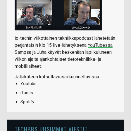
io-techin viikottainen tekniikkapodcast lähetetään
perjantaisin klo 15 live-lähetyksenä
YouTubessa
.
Sampsa ja Juha käyvät keskenään läpi kuluneen
viikon ajalta ajankohtaiset tietotekniikka- ja
mobiiliaiheet.
Jälkikäteen katseltavissa/kuunneltavissa:
Youtube
iTunes
Spotify
TECHBBS UUSIMMAT VIESTIT