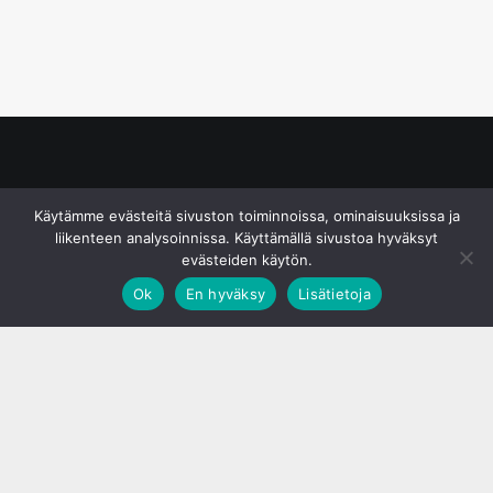
© S&J Media Oy
Käytämme evästeitä sivuston toiminnoissa, ominaisuuksissa ja
liikenteen analysoinnissa. Käyttämällä sivustoa hyväksyt
evästeiden käytön.
Ok
En hyväksy
Lisätietoja
;