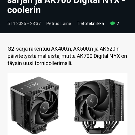
ARTIKKELIT
coolerin
VIDEOT
5.11.2025 - 23:37
Petrus Laine
Tietotekniikka
2
TECHBBS
TIETOA
G2-sarja rakentuu AK400:n, AK500:n ja AK620:n
päivitetyistä malleista, mutta AK700 Digital NYX on
HINTA.FI
täysin uusi tornicollerimalli.
KAUPPA
VAIHDA TEEMA
HAKU