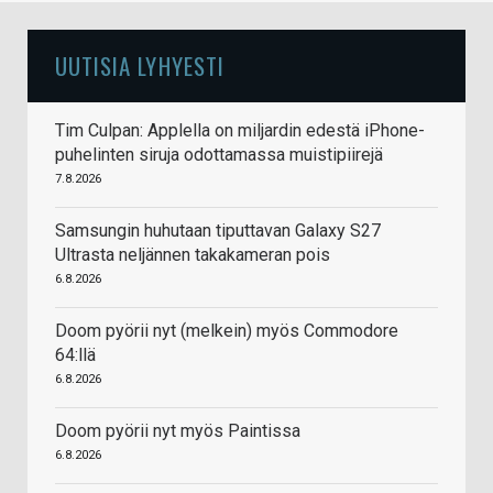
UUTISIA LYHYESTI
Tim Culpan: Applella on miljardin edestä iPhone-
puhelinten siruja odottamassa muistipiirejä
7.8.2026
Samsungin huhutaan tiputtavan Galaxy S27
Ultrasta neljännen takakameran pois
6.8.2026
Doom pyörii nyt (melkein) myös Commodore
64:llä
6.8.2026
Doom pyörii nyt myös Paintissa
6.8.2026