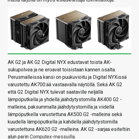
AK G2 ja AK G2 Digital NYX edustavat toista AK-
sukupolvea ja ne eroavat toisistaan kannen osalta.
Perusmalleissa kansi on puukuvioitu ja Digital NYXissä
varustettu AK700:ää vastaavalla näytöllä. Sekä AK G2
että G2 Digital NYX tulevat saataville neljällä
lämpöputkella ja yhdellä jäähdytystornilla AK400 G2 -
malleina, paksummalla jäähdytystornilla ja viidellä
lämpöputkella varustettuna AK500 G2 -malleina sekä
kuudella lämpöputkella ja kahdella jäähdytystornilla
varustettuna AK620 G2 -malleina. AK G2 -sarjaa esiteltiin
alun perin
Computex-messuilla
.