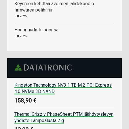
Keychron kehittää avoimen lähdekoodin
firmwarea pelihiiriin
5.8.2026
Honor uudisti logonsa
5.8.2026
Kingston Technology NV3 1 TB M.2 PCI Express
4.0 NVMe 3D NAND
158,90 €
Thermal Grizzly PhaseSheet PTM jäähdytyslevyn
yhdiste Lämpöalusta 2 g