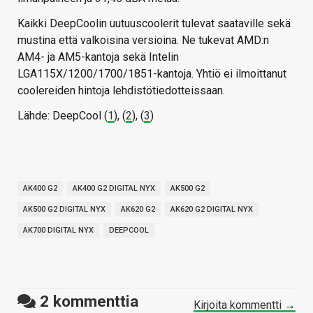
Kaikki DeepCoolin uutuuscoolerit tulevat saataville sekä
mustina että valkoisina versioina. Ne tukevat AMD:n
AM4- ja AM5-kantoja sekä Intelin
LGA115X/1200/1700/1851-kantoja. Yhtiö ei ilmoittanut
coolereiden hintoja lehdistötiedotteissaan.
Lähde: DeepCool (
1
), (
2
), (
3
)
AK400 G2
AK400 G2 DIGITAL NYX
AK500 G2
AK500 G2 DIGITAL NYX
AK620 G2
AK620 G2 DIGITAL NYX
AK700 DIGITAL NYX
DEEPCOOL
2
kommenttia
Kirjoita kommentti →