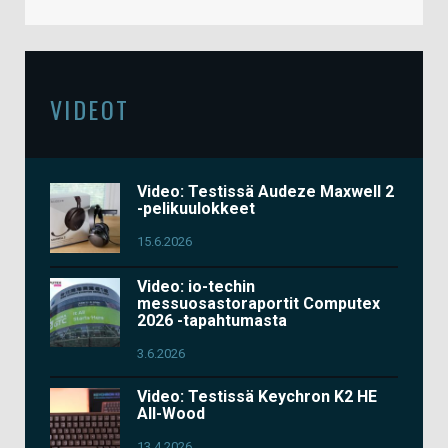
VIDEOT
Video: Testissä Audeze Maxwell 2
-pelikuulokkeet
15.6.2026
Video: io-techin
messuosastoraportit Computex
2026 -tapahtumasta
3.6.2026
Video: Testissä Keychron K2 HE
All-Wood
13.4.2026