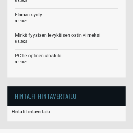
8.8.2026
Elämän synty
8.8.2026
Minkä fyysisen levykäisen ostin viimeksi
8.8.2026
PC:lle optinen ulostulo
8.8.2026
HINTA.FI HINTAVERTAILU
Hinta.fi hintavertailu