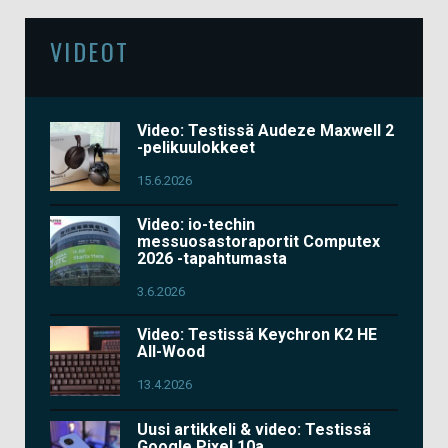
VIDEOT
Video: Testissä Audeze Maxwell 2
-pelikuulokkeet
15.6.2026
Video: io-techin
messuosastoraportit Computex
2026 -tapahtumasta
3.6.2026
Video: Testissä Keychron K2 HE
All-Wood
13.4.2026
Uusi artikkeli & video: Testissä
Google Pixel 10a