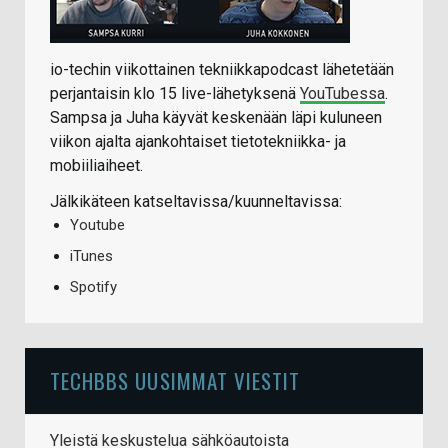
io-techin viikottainen tekniikkapodcast lähetetään
perjantaisin klo 15 live-lähetyksenä
YouTubessa
.
Sampsa ja Juha käyvät keskenään läpi kuluneen
viikon ajalta ajankohtaiset tietotekniikka- ja
mobiiliaiheet.
Jälkikäteen katseltavissa/kuunneltavissa:
Youtube
iTunes
Spotify
TECHBBS UUSIMMAT VIESTIT
Yleistä keskustelua sähköautoista