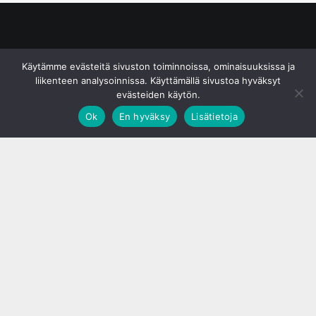
© S&J Media Oy
Käytämme evästeitä sivuston toiminnoissa, ominaisuuksissa ja
liikenteen analysoinnissa. Käyttämällä sivustoa hyväksyt
evästeiden käytön.
Ok
En hyväksy
Lisätietoja
;