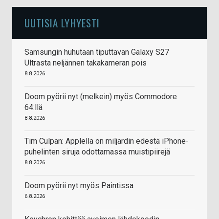
UUTISIA LYHYESTI
Samsungin huhutaan tiputtavan Galaxy S27
Ultrasta neljännen takakameran pois
8.8.2026
Doom pyörii nyt (melkein) myös Commodore
64:llä
8.8.2026
Tim Culpan: Applella on miljardin edestä iPhone-
puhelinten siruja odottamassa muistipiirejä
8.8.2026
Doom pyörii nyt myös Paintissa
6.8.2026