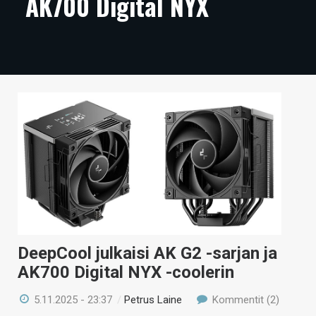
AK700 Digital NYX
ARTIKKELIT
VIDEOT
TECHBBS
TIETOA
HINTA.FI
KAUPPA
VAIHDA TEEMA
DeepCool julkaisi AK G2 -sarjan ja
HAKU
AK700 Digital NYX -coolerin
5.11.2025 - 23:37
/
Petrus Laine
Kommentit (2)