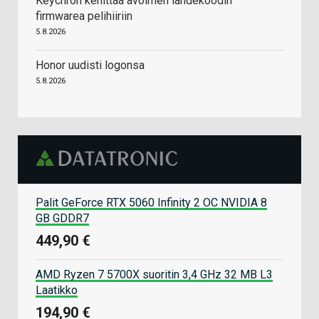
Keychron kehittää avoimen lähdekoodin
firmwarea pelihiiriin
5.8.2026
Honor uudisti logonsa
5.8.2026
Palit GeForce RTX 5060 Infinity 2 OC NVIDIA 8
GB GDDR7
449,90 €
AMD Ryzen 7 5700X suoritin 3,4 GHz 32 MB L3
Laatikko
194,90 €