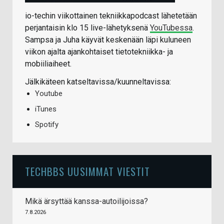
io-techin viikottainen tekniikkapodcast lähetetään
perjantaisin klo 15 live-lähetyksenä
YouTubessa
.
Sampsa ja Juha käyvät keskenään läpi kuluneen
viikon ajalta ajankohtaiset tietotekniikka- ja
mobiiliaiheet.
Jälkikäteen katseltavissa/kuunneltavissa:
Youtube
iTunes
Spotify
TECHBBS UUSIMMAT VIESTIT
Mikä ärsyttää kanssa-autoilijoissa?
7.8.2026