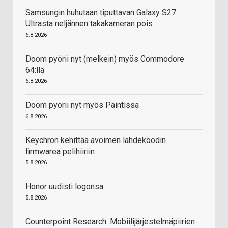
Samsungin huhutaan tiputtavan Galaxy S27
Ultrasta neljännen takakameran pois
6.8.2026
Doom pyörii nyt (melkein) myös Commodore
64:llä
6.8.2026
Doom pyörii nyt myös Paintissa
6.8.2026
Keychron kehittää avoimen lähdekoodin
firmwarea pelihiiriin
5.8.2026
Honor uudisti logonsa
5.8.2026
Counterpoint Research: Mobiilijärjestelmäpiirien