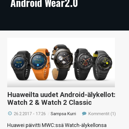
Android Wear2.0
ARTIKKELIT
VIDEOT
TECHBBS
TIETOA
HINTA.FI
KAUPPA
VAIHDA TEEMA
Huaweilta uudet Android-älykellot:
Watch 2 & Watch 2 Classic
HAKU
26.2.2017 - 17:26
/
Sampsa Kurri
Kommentit (1)
Huawei päivitti MWC:ssä Watch-älykellonsa