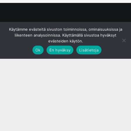
© S&J Media Oy
Käytämme evästeitä sivuston toiminnoissa, ominaisuuksissa ja
liikenteen analysoinnissa. Käyttämällä sivustoa hyväksyt
evästeiden käytön.
Ok
En hyväksy
Lisätietoja
;