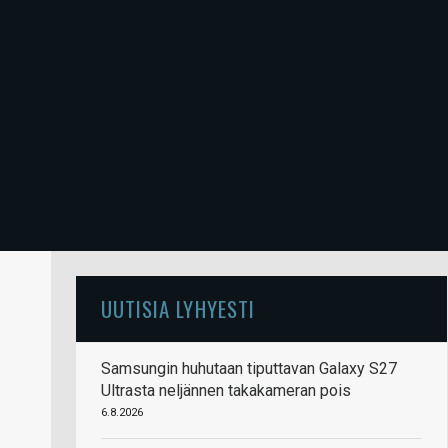
UUTISIA LYHYESTI
Samsungin huhutaan tiputtavan Galaxy S27
Ultrasta neljännen takakameran pois
6.8.2026