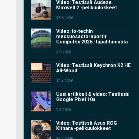
Video: Testissä Audeze
Maxwell 2 -pelikuulokkeet
15.6.2026
Video: io-techin
messuosastoraportit
Computex 2026 -tapahtumasta
3.6.2026
Video: Testissä Keychron K2 HE
All-Wood
13.4.2026
Uusi artikkeli & video: Testissä
Google Pixel 10a
9.3.2026
Video: Testissä Asus ROG
Kithara -pelikuulokkeet
11.2.2026