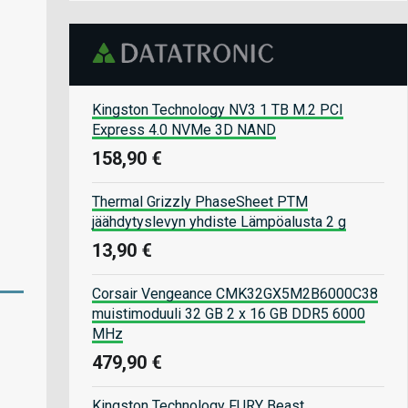
Kingston Technology NV3 1 TB M.2 PCI
Express 4.0 NVMe 3D NAND
158,90 €
Thermal Grizzly PhaseSheet PTM
jäähdytyslevyn yhdiste Lämpöalusta 2 g
13,90 €
Corsair Vengeance CMK32GX5M2B6000C38
muistimoduuli 32 GB 2 x 16 GB DDR5 6000
MHz
479,90 €
Kingston Technology FURY Beast