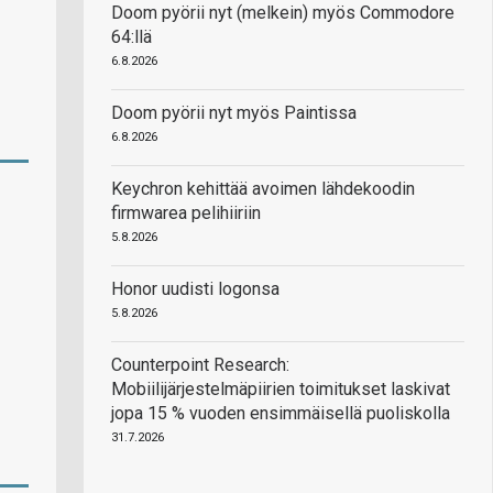
Doom pyörii nyt (melkein) myös Commodore
64:llä
6.8.2026
Doom pyörii nyt myös Paintissa
6.8.2026
Keychron kehittää avoimen lähdekoodin
firmwarea pelihiiriin
5.8.2026
Honor uudisti logonsa
5.8.2026
Counterpoint Research:
Mobiilijärjestelmäpiirien toimitukset laskivat
jopa 15 % vuoden ensimmäisellä puoliskolla
31.7.2026