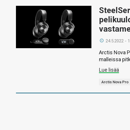
SteelSer
pelikuul
vastame
24.5.2022 - 
Arctis Nova P
malleissa pit
Lue lisää
Arctis Nova Pro