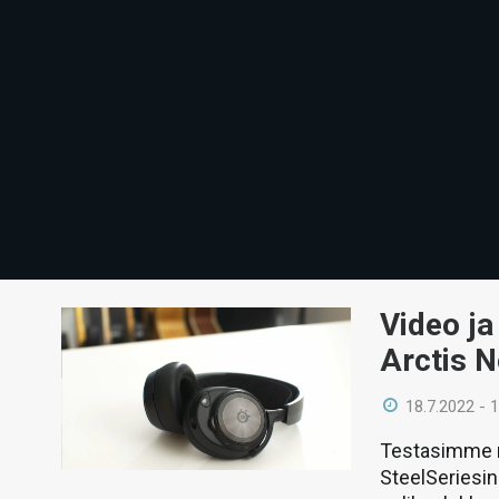
Video ja
Arctis N
18.7.2022 - 
Testasimme ni
SteelSeriesin