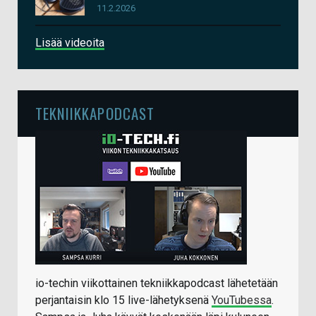
11.2.2026
Lisää videoita
TEKNIIKKAPODCAST
io-techin viikottainen tekniikkapodcast lähetetään
perjantaisin klo 15 live-lähetyksenä
YouTubessa
.