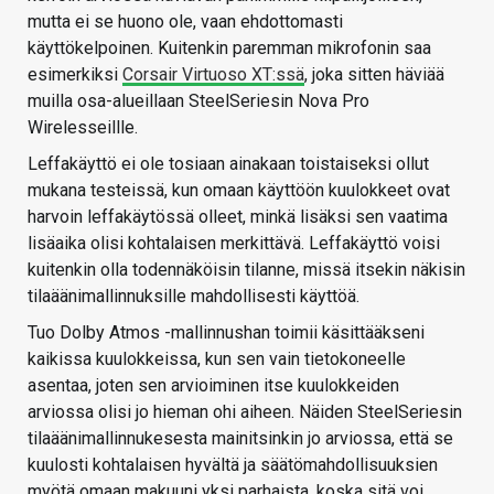
mutta ei se huono ole, vaan ehdottomasti
käyttökelpoinen. Kuitenkin paremman mikrofonin saa
esimerkiksi
Corsair Virtuoso XT:ssä
, joka sitten häviää
muilla osa-alueillaan SteelSeriesin Nova Pro
Wirelesseillle.
Leffakäyttö ei ole tosiaan ainakaan toistaiseksi ollut
mukana testeissä, kun omaan käyttöön kuulokkeet ovat
harvoin leffakäytössä olleet, minkä lisäksi sen vaatima
lisäaika olisi kohtalaisen merkittävä. Leffakäyttö voisi
kuitenkin olla todennäköisin tilanne, missä itsekin näkisin
tilaäänimallinnuksille mahdollisesti käyttöä.
Tuo Dolby Atmos -mallinnushan toimii käsittääkseni
kaikissa kuulokkeissa, kun sen vain tietokoneelle
asentaa, joten sen arvioiminen itse kuulokkeiden
arviossa olisi jo hieman ohi aiheen. Näiden SteelSeriesin
tilaäänimallinnukesesta mainitsinkin jo arviossa, että se
kuulosti kohtalaisen hyvältä ja säätömahdollisuuksien
myötä omaan makuuni yksi parhaista, koska sitä voi