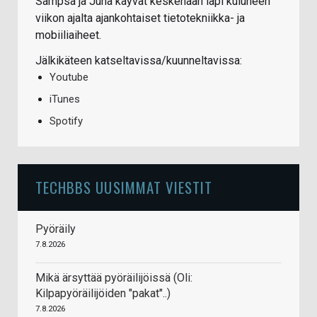
Sampsa ja Juha käyvät keskenään läpi kuluneen
viikon ajalta ajankohtaiset tietotekniikka- ja
mobiiliaiheet.
Jälkikäteen katseltavissa/kuunneltavissa:
Youtube
iTunes
Spotify
TECHBBS UUSIMMAT VIESTIT
Pyöräily
7.8.2026
Mikä ärsyttää pyöräilijöissä (Oli:
Kilpapyöräilijöiden "pakat"..)
7.8.2026