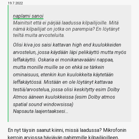
19.7.2022
naplami sanoi
Mainitsit että ei pärjää laadussa kilpailijoille. Mitä
nämä kilpailijat on jotka on parempia? En löytänyt
teiltä muita arvosteluita.
Olisi kiva jos saisi kattavan high end kuulokkeiden
arvostelun, jossa käydään läpi pelikäyttö mutta myös
leffakäyttö. Oskaria ei monikanavaääni nappaa,
mutta monille muille se on ehkä se tärkein
ominaisuus, etenkin kun kuulokkeita käytetään
leffakäytössä. Mistään en ole löytänyt kattavaa
testiä/arvostelua, jossa olisi keskitytty esim Dolby
Atmos ääneen kuulokkeissa (esim Dolby atmos
spatial sound windowsissa)
Napsauta laajentaaksesi…
En nyt täysin saanut kiinni, missä laadussa? Mikrofonin
kerroin arviossa häviävän pahimmille kilpailijoilleen,