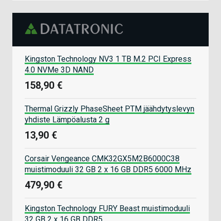
Kingston Technology NV3 1 TB M.2 PCI Express
4.0 NVMe 3D NAND
158,90 €
Thermal Grizzly PhaseSheet PTM jäähdytyslevyn
yhdiste Lämpöalusta 2 g
13,90 €
Corsair Vengeance CMK32GX5M2B6000C38
muistimoduuli 32 GB 2 x 16 GB DDR5 6000 MHz
479,90 €
Kingston Technology FURY Beast muistimoduuli
32 GB 2 x 16 GB DDR5