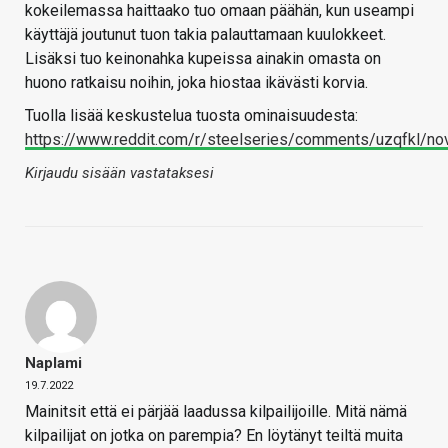
kokeilemassa haittaako tuo omaan päähän, kun useampi
käyttäjä joutunut tuon takia palauttamaan kuulokkeet.
Lisäksi tuo keinonahka kupeissa ainakin omasta on
huono ratkaisu noihin, joka hiostaa ikävästi korvia.
Tuolla lisää keskustelua tuosta ominaisuudesta:
https://www.reddit.com/r/steelseries/comments/uzqfkl/n
Kirjaudu sisään vastataksesi
Naplami
19.7.2022
Mainitsit että ei pärjää laadussa kilpailijoille. Mitä nämä
kilpailijat on jotka on parempia? En löytänyt teiltä muita