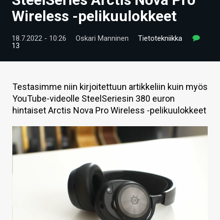
ARTIKKELIT
Wireless -pelikuulokkeet
VIDEOT
18.7.2022 - 10:26
Oskari Manninen
Tietotekniikka
13
TECHBBS
TIETOA
Testasimme niin kirjoitettuun artikkeliin kuin myös
HINTA.FI
YouTube-videolle SteelSeriesin 380 euron
hintaiset Arctis Nova Pro Wireless -pelikuulokkeet
KAUPPA
VAIHDA TEEMA
HAKU