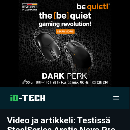
Video ja artikkeli: Testissä
UUTISET
SteelSeries Arctis Nova Pro