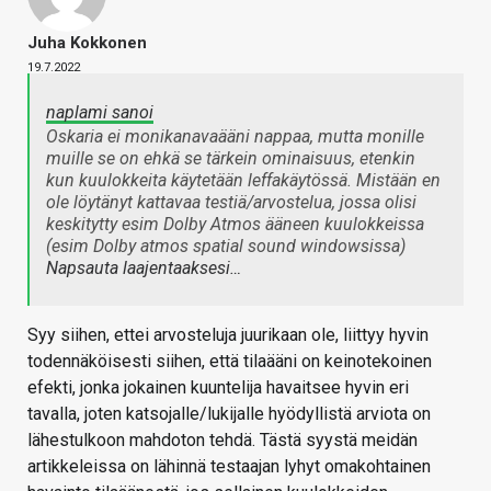
Juha Kokkonen
19.7.2022
naplami sanoi
Oskaria ei monikanavaääni nappaa, mutta monille
muille se on ehkä se tärkein ominaisuus, etenkin
kun kuulokkeita käytetään leffakäytössä. Mistään en
ole löytänyt kattavaa testiä/arvostelua, jossa olisi
keskitytty esim Dolby Atmos ääneen kuulokkeissa
(esim Dolby atmos spatial sound windowsissa)
Napsauta laajentaaksesi…
Syy siihen, ettei arvosteluja juurikaan ole, liittyy hyvin
todennäköisesti siihen, että tilaääni on keinotekoinen
efekti, jonka jokainen kuuntelija havaitsee hyvin eri
tavalla, joten katsojalle/lukijalle hyödyllistä arviota on
lähestulkoon mahdoton tehdä. Tästä syystä meidän
artikkeleissa on lähinnä testaajan lyhyt omakohtainen