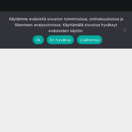
© S&J Media Oy
Käytämme evästeitä sivuston toiminnoissa, ominaisuuksissa ja
liikenteen analysoinnissa. Käyttämällä sivustoa hyväksyt
evästeiden käytön.
Ok
En hyväksy
Lisätietoja
;