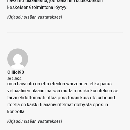
havainto tilaäänestä, jos sellainen kuulokkeiden
keskeisenä toimintona löytyy.
Kirjaudu sisään vastataksesi
Ollilol90
20.7.2022
oma havainto on että etenkin warzoneen ehkä paras
virtuaalinen tilaääni näissä mutta musiikinkuunteluun se
tarvii ehdottomasti ottaa pois toisin kuis dts unbound.
itsellä on kaikki tilaääniviritelmät dolbystä eposiin
koneella.
Kirjaudu sisään vastataksesi