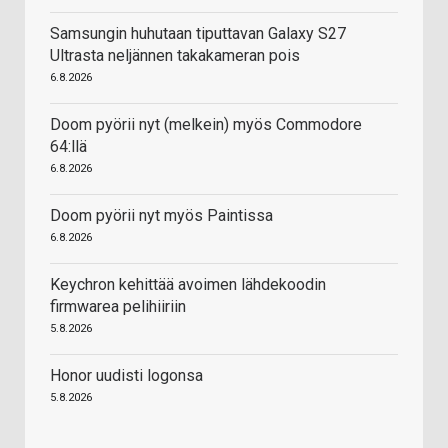
Samsungin huhutaan tiputtavan Galaxy S27
Ultrasta neljännen takakameran pois
6.8.2026
Doom pyörii nyt (melkein) myös Commodore
64:llä
6.8.2026
Doom pyörii nyt myös Paintissa
6.8.2026
Keychron kehittää avoimen lähdekoodin
firmwarea pelihiiriin
5.8.2026
Honor uudisti logonsa
5.8.2026