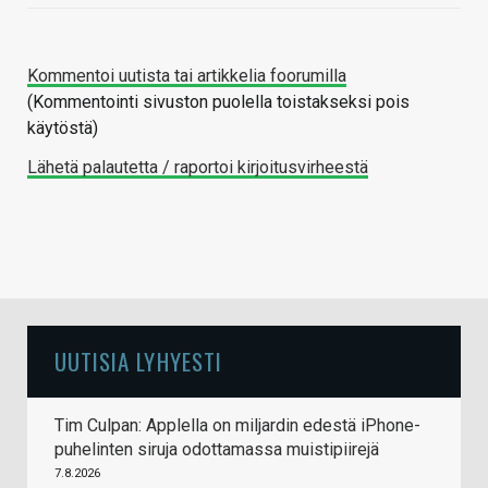
Kommentoi uutista tai artikkelia foorumilla
(Kommentointi sivuston puolella toistakseksi pois
käytöstä)
Lähetä palautetta / raportoi kirjoitusvirheestä
UUTISIA LYHYESTI
Tim Culpan: Applella on miljardin edestä iPhone-
puhelinten siruja odottamassa muistipiirejä
7.8.2026